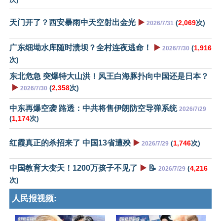
天门开了？西安暴雨中天空射出金光
▶️
(
2,069
次)
2026/7/31
广东细坳水库随时溃坝？全村连夜逃命！
▶️
(
1,916
2026/7/30
次)
东北危急 突爆特大山洪！风王白海豚扑向中国还是日本？
▶️
(
2,358
次)
2026/7/30
中东再爆空袭 路透：中共将售伊朗防空导弹系统
2026/7/29
(
1,174
次)
红霞真正的杀招来了 中国13省遭殃
▶️
(
1,746
次)
2026/7/29
中国教育大变天！1200万孩子不见了
▶️
📝
(
4,216
2026/7/29
次)
人民报视频: