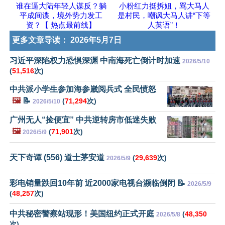
谁在逼大陆年轻人谋反？躺
小粉红力挺拆姐，骂大马人
平成间谍，境外势力发工
是村民，嘲讽大马人讲“下等
资？【 热点最前线】
人英语”！
更多文章导读：
2026年5月7日
习近平深陷权力恐惧深渊 中南海死亡倒计时加速
2026/5/10
(
51,516
次)
中共派小学生参加海参崴阅兵式 全民愤怒
🖼️
📝
(
71,294
次)
2026/5/10
广州无人“捡便宜” 中共逆转房市低迷失败
🖼️
(
71,901
次)
2026/5/9
天下奇谭 (556) 道士茅安道
(
29,639
次)
2026/5/9
彩电销量跌回10年前 近2000家电视台濒临倒闭 📝
2026/5/9
(
48,257
次)
中共秘密警察站现形！美国纽约正式开庭
(
48,350
2026/5/8
次)