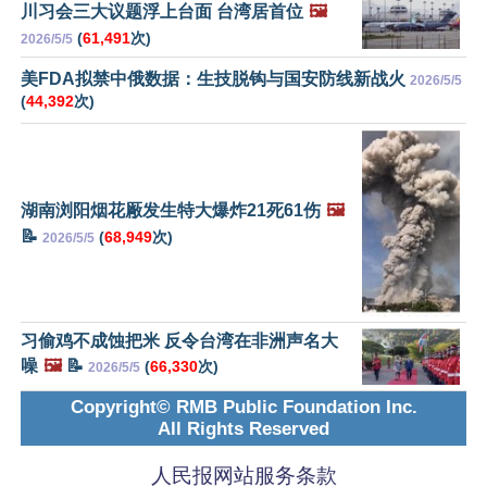
川习会三大议题浮上台面 台湾居首位
🖼️
(
61,491
次)
2026/5/5
美FDA拟禁中俄数据：生技脱钩与国安防线新战火
2026/5/5
(
44,392
次)
湖南浏阳烟花厰发生特大爆炸21死61伤
🖼️
📝
(
68,949
次)
2026/5/5
习偷鸡不成蚀把米 反令台湾在非洲声名大
噪
🖼️
📝
(
66,330
次)
2026/5/5
Copyright© RMB Public Foundation Inc.
All Rights Reserved
人民报网站服务条款