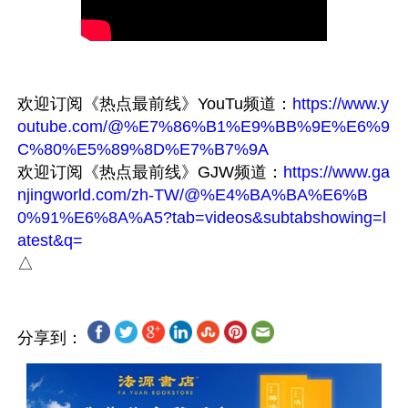
欢迎订阅《热点最前线》YouTu频道：
https://www.y
outube.com/@%E7%86%B1%E9%BB%9E%E6%9
C%80%E5%89%8D%E7%B7%9A
欢迎订阅《热点最前线》GJW频道：
https://www.ga
njingworld.com/zh-TW/@%E4%BA%BA%E6%B
0%91%E6%8A%A5?tab=videos&subtabshowing=l
atest&q=
分享到：