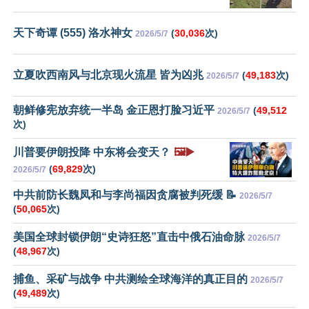
天下奇谭 (555) 洛水神女
(
30,036
次)
2026/5/7
立夏吹西南风与北京现火流星 皆为凶兆
(
49,183
次)
2026/5/7
朝鲜修宪放弃统一半岛 金正恩打脸习近平
(
49,512
2026/5/7
次)
川普要伊朗投降 中东将会变天？
🖼️▶️
(
69,829
次)
2026/5/7
中共前防长魏凤和与李尚福因贪腐被判死缓 📝
2026/5/7
(
50,065
次)
美国全球封锁伊朗“史诗狂怒”直击中俄石油命脉
2026/5/7
(
48,967
次)
捕鱼、采矿与战争 中共测绘全球海洋的真正目的
2026/5/7
(
49,489
次)