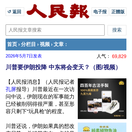
↺ 返回 
电子报
正體版
首页
分栏目
视频
文章
›
›
›
：
2026年5月7日
发表
人气：
69,829
川普要伊朗投降 中东将会变天？（图/视频）
【人民报消息】（人民报记者
孔屏
报导）川普最近在一次访
问中说，伊朗现在的军事能力
已经被削弱得很严重，甚至形
容只剩下“玩具枪”的程度。

川普还说，伊朗如果真的想改