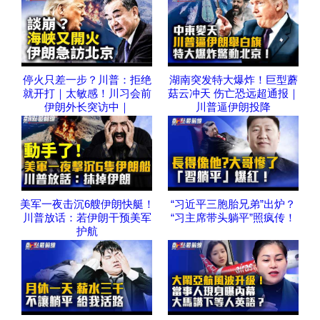
停火只差一步？川普：拒绝
湖南突发特大爆炸！巨型蘑
就开打｜太敏感！川习会前
菇云冲天 伤亡恐远超通报｜
伊朗外长突访中｜
川普逼伊朗投降
美军一夜击沉6艘伊朗快艇！
“习近平三胞胎兄弟”出炉？
川普放话：若伊朗干预美军
“习主席带头躺平”照疯传！
护航