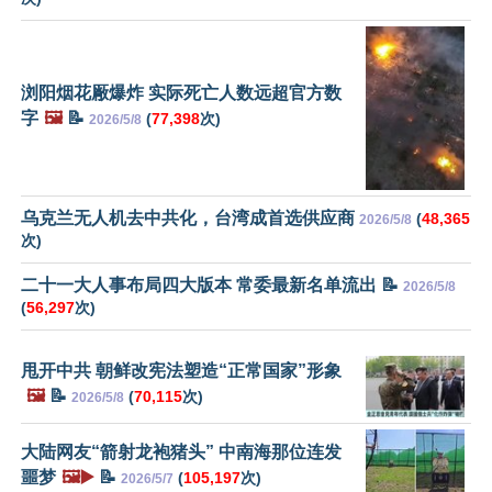
浏阳烟花厰爆炸 实际死亡人数远超官方数
字
🖼️
📝
(
77,398
次)
2026/5/8
乌克兰无人机去中共化，台湾成首选供应商
(
48,365
2026/5/8
次)
二十一大人事布局四大版本 常委最新名单流出 📝
2026/5/8
(
56,297
次)
甩开中共 朝鲜改宪法塑造“正常国家”形象
🖼️
📝
(
70,115
次)
2026/5/8
大陆网友“箭射龙袍猪头” 中南海那位连发
噩梦
🖼️▶️
📝
(
105,197
次)
2026/5/7