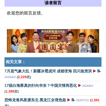
读者留言
欢迎您的留言反馈。
相关文章：
7月底气象大乱！新疆冰雹成河 成都变海 四川急泄洪
▶️
📝
(
2,229
次)
2026/8/2
17级白海豚真的扑向华东？中国灾情再恶化
▶️
2026/8/1
(
1,389
次)
恐怖龙卷风夜袭东北 黑龙江全境危急
▶️
📝
(
1,591
2026/7/31
次)