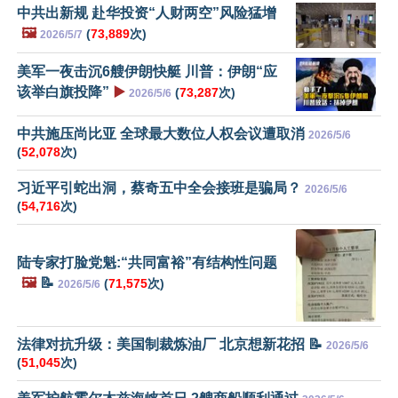
中共出新规 赴华投资“人财两空”风险猛增
🖼️
(
73,889
次)
2026/5/7
美军一夜击沉6艘伊朗快艇 川普：伊朗“应
该举白旗投降”
▶️
(
73,287
次)
2026/5/6
中共施压尚比亚 全球最大数位人权会议遭取消
2026/5/6
(
52,078
次)
习近平引蛇出洞，蔡奇五中全会接班是骗局？
2026/5/6
(
54,716
次)
陆专家打脸党魁:“共同富裕”有结构性问题
🖼️
📝
(
71,575
次)
2026/5/6
法律对抗升级：美国制裁炼油厂 北京想新花招 📝
2026/5/6
(
51,045
次)