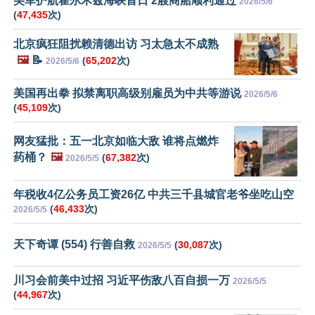
美军护航霍尔木兹海峡首日 2艘商船顺利通过
2026/5/6
(
47,435
次)
北京疯狂阻扰赖清德出访 习太急太不成熟
🖼️
📝
(
65,202
次)
2026/5/6
美国再出拳 拟禁离职高级别雇员为中共等游说
2026/5/6
(
45,109
次)
网友猛批：五一北京如临大敌 谁将点燃炸
药桶？
🖼️
(
67,382
次)
2026/5/5
年税收4亿公务员工资26亿 中共三千县城官老爷坐吃山空
(
46,433
次)
2026/5/5
天下奇谭 (554) 行善自救
(
30,087
次)
2026/5/5
川习会前美中过招 习近平伤敌八百自损一万
2026/5/5
(
44,967
次)