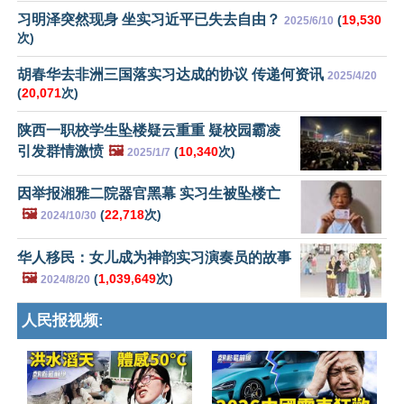
习明泽突然现身 坐实习近平已失去自由？
(
19,530
2025/6/10
次)
胡春华去非洲三国落实习达成的协议 传递何资讯
2025/4/20
(
20,071
次)
陕西一职校学生坠楼疑云重重 疑校园霸凌
引发群情激愤
🖼️
(
10,340
次)
2025/1/7
因举报湘雅二院器官黑幕 实习生被坠楼亡
🖼️
(
22,718
次)
2024/10/30
华人移民：女儿成为神韵实习演奏员的故事
🖼️
(
1,039,649
次)
2024/8/20
人民报视频: