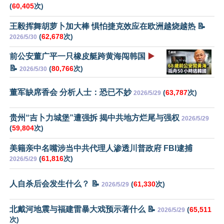
(
60,405
次)
王毅挥舞胡萝卜加大棒 惧怕捷克效应在欧洲越烧越热 📝
(
62,678
次)
2026/5/30
前公安董广平一只橡皮艇跨黄海闯韩国
▶️
📝
(
80,766
次)
2026/5/30
董军缺席香会 分析人士：恐已不妙
(
63,787
次)
2026/5/29
贵州“吉卜力城堡”遭强拆 揭中共地方烂尾与强权
2026/5/29
(
59,804
次)
美籍亲中名嘴涉当中共代理人渗透川普政府 FBI逮捕
(
61,816
次)
2026/5/29
人自杀后会发生什么？ 📝
(
61,330
次)
2026/5/29
北戴河地震与福建雷暴大戏预示著什么 📝
(
65,511
2026/5/29
次)