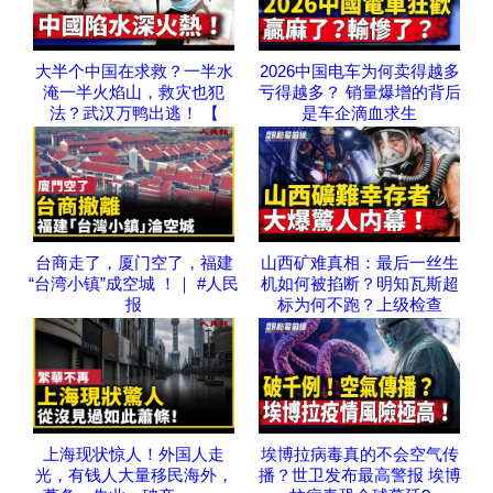
大半个中国在求救？一半水
2026中国电车为何卖得越多
淹一半火焰山，救灾也犯
亏得越多？ 销量爆增的背后
法？武汉万鸭出逃！ 【
是车企滴血求生
台商走了，厦门空了，福建
山西矿难真相：最后一丝生
“台湾小镇”成空城 ！｜ #人民
机如何被掐断？明知瓦斯超
报
标为何不跑？上级检查
上海现状惊人！外国人走
埃博拉病毒真的不会空气传
光，有钱人大量移民海外，
播？世卫发布最高警报 埃博