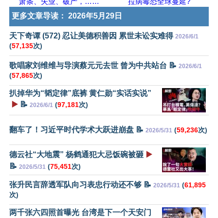
萧条、失业、破产，……
拉病毒恐全球蔓延?
更多文章导读：
2026年5月29日
天下奇谭 (572) 忍让美德积善因 累世未讼实难得
2026/6/1
(
57,135
次)
歌唱家刘维维与导演蔡元元去世 曾为中共站台 📝
2026/6/1
(
57,865
次)
扒掉华为“韬定律”底裤 黄仁勋“实话实说”
▶️
📝
(
97,181
次)
2026/6/1
翻车了！习近平时代学术大跃进崩盘 📝
(
59,236
次)
2026/5/31
德云社“大地震” 杨鹤通犯大忌饭碗被砸
▶️
📝
(
75,451
次)
2026/5/31
张升民言辞透军队向习表忠行动还不够 📝
(
61,895
2026/5/31
次)
两千张六四照首曝光 台湾是下一个天安门