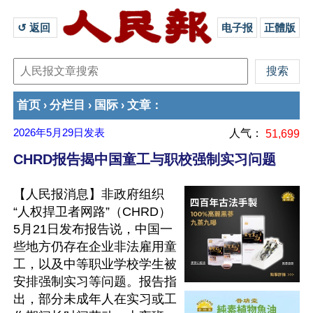
↺ 返回 
电子报
正體版
首页
分栏目
国际
文章
›
›
›
：
2026年5月29日
发表
人气：
51,699
CHRD报告揭中国童工与职校强制实习问题
【人民报消息】非政府组织
“人权捍卫者网路”（CHRD）
5月21日发布报告说，中国一
些地方仍存在企业非法雇用童
工，以及中等职业学校学生被
安排强制实习等问题。报告指
出，部分未成年人在实习或工