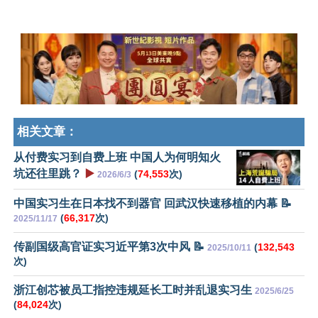
相关文章：
从付费实习到自费上班 中国人为何明知火
坑还往里跳？
▶️
(
74,553
次)
2026/6/3
中国实习生在日本找不到器官 回武汉快速移植的内幕 📝
(
66,317
次)
2025/11/17
传副国级高官证实习近平第3次中风 📝
(
132,543
2025/10/11
次)
浙江创芯被员工指控违规延长工时并乱退实习生
2025/6/25
(
84,024
次)