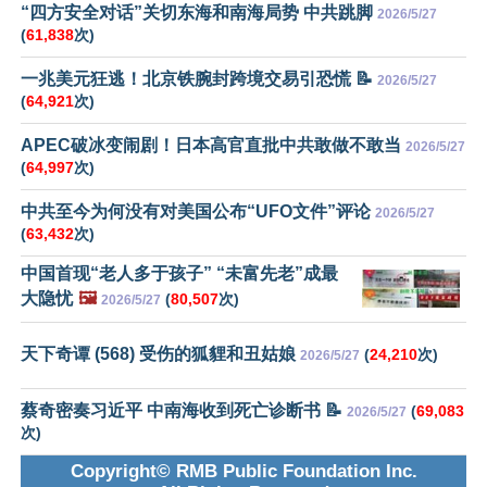
“四方安全对话”关切东海和南海局势 中共跳脚
2026/5/27
(
61,838
次)
一兆美元狂逃！北京铁腕封跨境交易引恐慌 📝
2026/5/27
(
64,921
次)
APEC破冰变闹剧！日本高官直批中共敢做不敢当
2026/5/27
(
64,997
次)
中共至今为何没有对美国公布“UFO文件”评论
2026/5/27
(
63,432
次)
中国首现“老人多于孩子” “未富先老”成最
大隐忧
🖼️
(
80,507
次)
2026/5/27
天下奇谭 (568) 受伤的狐貍和丑姑娘
(
24,210
次)
2026/5/27
蔡奇密奏习近平 中南海收到死亡诊断书 📝
(
69,083
2026/5/27
次)
Copyright© RMB Public Foundation Inc.