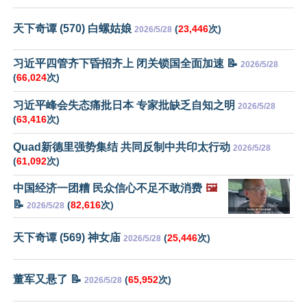
天下奇谭 (570) 白螺姑娘
(
23,446
次)
2026/5/28
习近平四管齐下昏招齐上 闭关锁国全面加速 📝
2026/5/28
(
66,024
次)
习近平峰会失态痛批日本 专家批缺乏自知之明
2026/5/28
(
63,416
次)
Quad新德里强势集结 共同反制中共印太行动
2026/5/28
(
61,092
次)
中国经济一团糟 民众信心不足不敢消费
🖼️
📝
(
82,616
次)
2026/5/28
天下奇谭 (569) 神女庙
(
25,446
次)
2026/5/28
董军又悬了 📝
(
65,952
次)
2026/5/28