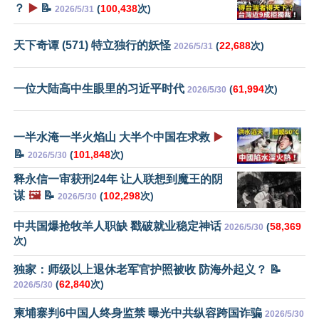
？
▶️
📝
(
100,438
次)
2026/5/31
天下奇谭 (571) 特立独行的妖怪
(
22,688
次)
2026/5/31
一位大陆高中生眼里的习近平时代
(
61,994
次)
2026/5/30
一半水淹一半火焰山 大半个中国在求救
▶️
📝
(
101,848
次)
2026/5/30
释永信一审获刑24年 让人联想到魔王的阴
谋
🖼️
📝
(
102,298
次)
2026/5/30
中共国爆抢牧羊人职缺 戳破就业稳定神话
(
58,369
2026/5/30
次)
独家：师级以上退休老军官护照被收 防海外起义？ 📝
(
62,840
次)
2026/5/30
柬埔寨判6中国人终身监禁 曝光中共纵容跨国诈骗
2026/5/30