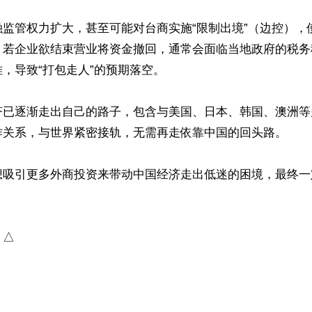
融监管权力扩大，甚至可能对台商实施“限制出境”（边控），
。若企业欲结束营业将资金撤回，通常会面临当地政府的税务
，导致“打包走人”的预期落空。

济已逐渐走出自己的路子，包含与美国、日本、韩国、澳洲等
作关系，与世界紧密接轨，无需再走依靠中国的回头路。

想吸引更多外商投资来带动中国经济走出低迷的困境，最终一
）△
ww.renminbao.com/rmb/articles/2026/5/7/95130.html