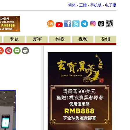
简体
-
正體
-
手机版
-
电子报
专题
寰宇
维权
视频
杂谈