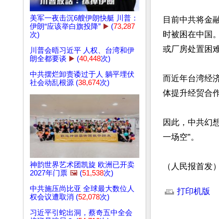
美军一夜击沉6艘伊朗快艇 川普：
目前中共将金
伊朗“应该举白旗投降”
▶️
(
73,287
时被困在中国
次)
或厂房处置困难
川普会晤习近平 人权、台湾和伊
朗全都要谈
▶️
(
40,448
次)
中共摆烂卸责诿过于人 躺平埋伏
而近年台湾经
社会动乱根源 (
38,674
次)
体提升经贸合
因此，中共幻
一场空”。

神韵世界艺术团凯旋 欧洲已开卖
（人民报首发
2027年门票
🖼️
(
51,538
次)
文章网址: http://w
中共施压尚比亚 全球最大数位人
打印机版
权会议遭取消 (
52,078
次)
习近平引蛇出洞，蔡奇五中全会