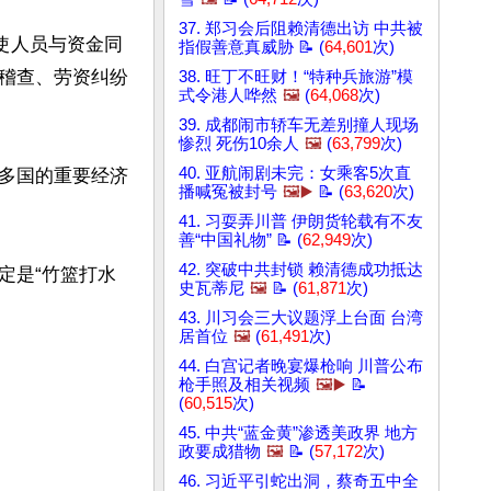
37. 郑习会后阻赖清德出访 中共被
使人员与资金同
指假善意真威胁 📝 (
64,601
次)
稽查、劳资纠纷
38. 旺丁不旺财！“特种兵旅游”模
式令港人哗然
🖼️
(
64,068
次)
39. 成都闹市轿车无差别撞人现场
惨烈 死伤10余人
🖼️
(
63,799
次)
40. 亚航闹剧未完：女乘客5次直
多国的重要经济
播喊冤被封号
🖼️▶️
📝 (
63,620
次)
41. 习耍弄川普 伊朗货轮载有不友
善“中国礼物” 📝 (
62,949
次)
42. 突破中共封锁 赖清德成功抵达
定是“竹篮打水
史瓦蒂尼
🖼️
📝 (
61,871
次)
43. 川习会三大议题浮上台面 台湾
居首位
🖼️
(
61,491
次)
44. 白宫记者晚宴爆枪响 川普公布
枪手照及相关视频
🖼️▶️
📝
(
60,515
次)
45. 中共“蓝金黄”渗透美政界 地方
政要成猎物
🖼️
📝 (
57,172
次)
46. 习近平引蛇出洞，蔡奇五中全