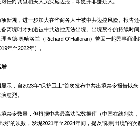
共对任何调查相关人员实施边控，即使并非嫌疑人。

两项新规，进一步加大在华商务人士被中共边控风险。报告还
准备离境时才知道被中共边控无法出境。出境禁令的持续时间
查德‧奥哈洛兰（Richard O’Halloran）曾因一起民事
19年至2022年）。

猛增
显示，自2023年“保护卫士”首次发布中共出境禁令报告以
演愈烈。

出境禁令数量，但根据中共最高法院数据库（中国在线判决，
出境”的次数，发现2021年至2024年间，提及“限制出境”的