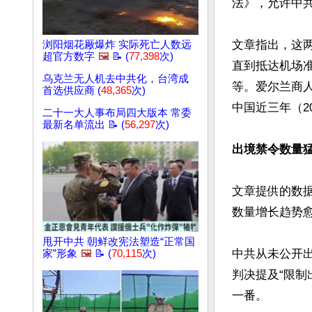
法》，允许中
文章指出，这
浏阳烟花厰爆炸 实际死亡人数远
超官方数字
🖼️
📝 (
77,398
次)
直到抵达机场
乌克兰无人机去中共化，台湾成
等。爱尔兰商人理
首选供应商 (
48,365
次)
中国近三年（20
二十一大人事布局四大版本 常委
最新名单流出 📝 (
56,297
次)
出境禁令数量
文章提供的数据
数量增长趋势愈
甩开中共 朝鲜改宪法塑造“正常国
中共从未公开
家”形象
🖼️
📝 (
70,115
次)
判决提及“限制
一番。
