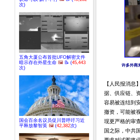
次)
五角大厦公布首批UFO解密文件
暗示存在外星生命
🖼️
📝 (
45,443
许多外商
次)
【人民报消息】
据、供应链、
容易被连结到
撤资，可能被视
国会百余名议员促川普呼吁习近
现更严格的审
平释放黎智英
🖼️
(
42,382
次)
国之际，中共