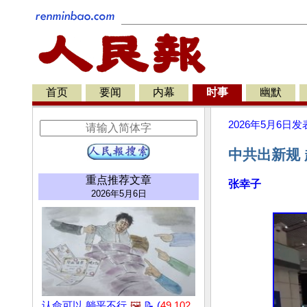
首页
要闻
内幕
时事
幽默
2026年5月6日
发
中共出新规
重点推荐文章
张幸子
2026年5月6日
认命可以 躺平不行
🖼️
📝 (
49,102