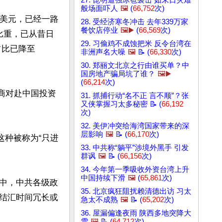
27. 昆明遭强冰雹袭击 如末日灾难
般场面吓人
🖼️
(
66,752
次)
亿美元，已经一路
28. 受经济寒冬冲击 去年339万家
餐饮店停业
🖼️▶️
(
66,569
次)
资比重，已从昔日
29. 习偷鸡不成蚀把米 反令台湾在
占比已降至
非洲声名大噪
🖼️
📝 (
66,330
次)
30. 郑丽文北京之行由谁买单？中
国房地产骗局坑了谁？
🖼️▶️
(
66,214
次)
示台商对赴中国投资
31. 抓捕行动“名不正 言不顺”？张
又侠掌握习太多秘密 📝 (
66,192
次)
32. 美伊冲突给海湾国家带来的深
层影响
🖼️
📝 (
66,170
次)
这种被称为“只进
33. 中共称“躺平”涉境外黑手 引发
群讽
🖼️
📝 (
66,156
次)
34. 今年第一季吸收外资台湾上升
中国持续下滑
🖼️
(
65,861
次)
中，中共各级政
35. 北京疯狂阻扰赖清德出访 习太
结汇时间冗长或
急太不成熟
🖼️
📝 (
65,202
次)
36. 屋漏偏逢夜雨 陕西多地突降大
雪
🖼️
📝 (
64,712
次)