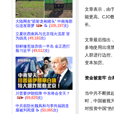
文章表示，由于
能更高。CJ
大陆网友“箭射龙袍猪头” 中南海那
长。

位连发噩梦
🖼️▶️
📝 (
105,197
次)
立夏吹西南风与北京现火流星 皆
为凶兆 (
49,183
次)
文章最后指出，
朝鲜修宪放弃统一半岛 金正恩打
多地使用出境
脸习近平 (
49,512
次)
人群进行边控
变本加厉。

资金被套牢 台
当中共不断掀
川普要伊朗投降 中东将会变天？
🖼️▶️
(
69,829
次)
时，中国被视
中共前防长魏凤和与李尚福因贪
对投资中国“热
腐被判死缓 📝 (
50,065
次)