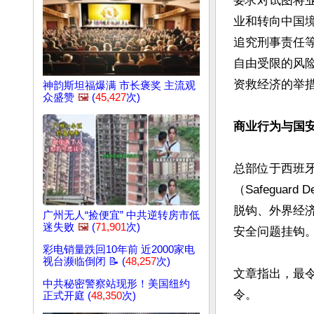
要求对试图将
业和转向中国
追究刑事责任
自由受限的风
资救经济的举措
神韵斯坦福爆满 市长褒奖 主流观
众盛赞
🖼️
(
45,427
次)
商业行为与国
总部位于西班牙
（Safegua
脱钩、外界经
广州无人“捡便宜” 中共逆转房市低
迷失败
🖼️
(
71,901
次)
安全问题挂钩。
彩电销量跌回10年前 近2000家电
视台濒临倒闭 📝 (
48,257
次)
文章指出，最
中共秘密警察站现形！美国纽约
令。

正式开庭 (
48,350
次)