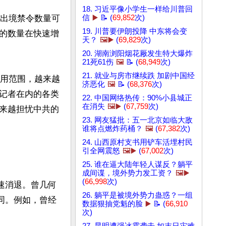
18. 习近平像小学生一样给川普回
际出境禁令数量可
信
▶️
📝 (
69,852
次)
19. 川普要伊朗投降 中东将会变
令的数量在快速增
天？
🖼️▶️
(
69,829
次)
20. 湖南浏阳烟花厰发生特大爆炸
21死61伤
🖼️
📝 (
68,949
次)
21. 就业与房市继续跌 加剧中国经
适用范围，越来越
济恶化
🖼️
📝 (
68,376
次)
记者在内的各类
22. 中国网络热传：90%小县城正
在消失
🖼️▶️
(
67,759
次)
来越担忧中共的
23. 网友猛批：五一北京如临大敌
谁将点燃炸药桶？
🖼️
(
67,382
次)
24. 山西原村支书用铲车活埋村民
引全网震怒
🖼️▶️
(
67,002
次)
25. 谁在逼大陆年轻人谋反？躺平
成间谍，境外势力发工资？
🖼️▶️
(
66,998
次)
速消退。曾几何
26. 躺平是被境外势力蛊惑？一组
同。例如，曾经
数据狠抽党魁的脸
▶️
📝 (
66,910
次)