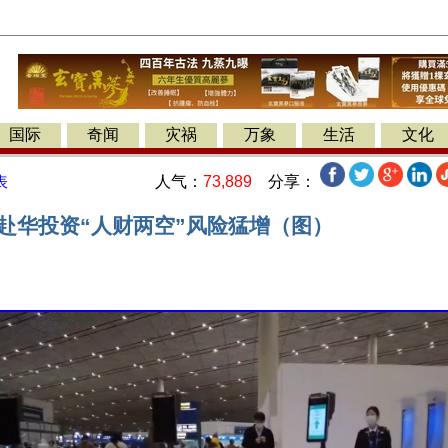
国际
奇闻
灾祸
万象
生活
文化
人气：
73,889
分享：
表
 赴华投资“人财两空”风险猛增（图）