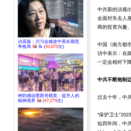
中共新的法规
会面对失去人
商的投资兴趣。
访高瑜：川习会难改中美长期竞
中国《南方都市
争格局
🖼️
📝 (
43,870
次)
访中表示：在
一定会相对下降
中共不断炮制
神韵感动墨西哥精英：提升人的
过去十年，中
精神境界
🖼️
(
47,279
次)
“保护卫士”2
短四年间，中