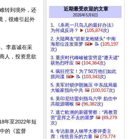
近期最受欢迎的文章
难转到境外，还
2026年5月6日
境，很难引起外
1. 《杀死一只鸟儿的最好办法》
为何成反诗？
▶️
(
105,874
次)
2. 大陆网友“箭射龙袍猪头” 中南
海那位连发噩梦
🖼️▶️
📝 (
105,197
容。李嘉诚在采
次)
商人，投资意欲
3. 重庆时代峰峻被雷劈是“遭天谴”
获热烈呼应
🖼️
(
104,364
次)
4. 疯狂挖宝！为了50万他们如此
抓间谍
🖼️▶️
📝 (
103,343
次)
5. 美军封锁伊朗施压 中东战局最
大输家指向中共
🖼️
(
100,917
次)
6. 美印尼结盟剑指马六甲 掐住中
共能源咽喉
🖼️
(
96,382
次)
7. 逃亡欧洲的新疆警察：“再教育
营”是挥之不去的噩梦
🖼️
(
89,279
8年至2022年短
次)
其中的《监督
8. 专访新唐人钢琴大赛评委主
席：传统音乐的力量
🖼️
(
79,774