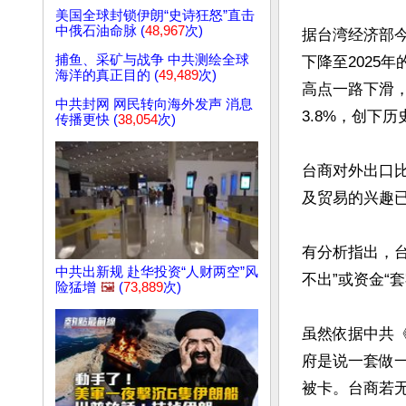
美国全球封锁伊朗“史诗狂怒”直击
中俄石油命脉 (
48,967
次)
据台湾经济部今
捕鱼、采矿与战争 中共测绘全球
下降至2025
海洋的真正目的 (
49,489
次)
高点一路下滑，
中共封网 网民转向海外发声 消息
3.8%，创下历
传播更快 (
38,054
次)
台商对外出口比重
及贸易的兴趣已
有分析指出，台
中共出新规 赴华投资“人财两空”风
不出”或资金“
险猛增
🖼️
(
73,889
次)
虽然依据中共
府是说一套做
被卡。台商若