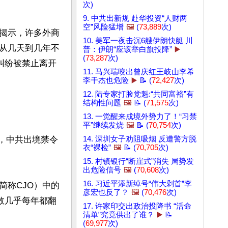
次)
9. 中共出新规 赴华投资“人财两
空”风险猛增
🖼️
(
73,889
次)
揭示，许多外商
10. 美军一夜击沉6艘伊朗快艇 川
从几天到几年不
普：伊朗“应该举白旗投降”
▶️
(
73,287
次)
商业纠纷被禁止离开
11. 马兴瑞咬出曾庆红王岐山李希
李干杰也危险
▶️
📝 (
72,427
次)
12. 陆专家打脸党魁:“共同富裕”有
结构性问题
🖼️
📝 (
71,575
次)
13. 一觉醒来成境外势力了！“习禁
平”继续发烧
🖼️
📝 (
70,754
次)
来，中共出境禁令
14. 深圳女子劝阻吸烟 反遭警方脱
衣“裸检”
🖼️
📝 (
70,705
次)
15. 村镇银行“断崖式”消失 局势发
出危险信号
🖼️
(
70,608
次)
16. 习近平添新绰号“伟大剁首”李
简称CJO）中的
彦宏也反了？
🖼️
(
70,476
次)
次数几乎每年都翻
17. 许家印交出政治投降书 “活命
清单”究竟供出了谁？
▶️
📝
(
69,977
次)