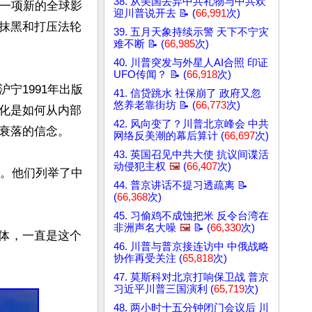
38. 从美国丢弃中共礼物与中共欢
行一项新的全球影
迎川普说开去 📝 (
66,991
次)
抹黑和打压法轮
39. 五月天象持续示警 天下不宁灾
难不断 📝 (
66,985
次)
40. 川普突发与外星人AI合照 印证
UFO传闻？ 📝 (
66,918
次)
宁1991年出版
41. 信贷跳水 社保崩了 政府又忽
悠养老靠街坊 📝 (
66,773
次)
化是如何从内部
42. 风向变了？川普北京峰会 中共
衰落的信念。

网络反美潮的幕后算计 (
66,697
次)
43. 英国召见中共大使 抗议间谍活
动侵犯主权
🖼️
(
66,407
次)
点。他们列举了中
44. 普京讲话不提习透疏离 📝
(
66,368
次)
45. 习偷鸡不成蚀把米 反令台湾在
非洲声名大噪
🖼️
📝 (
66,330
次)
体，一直是这个
46. 川普与普京接连访中 中俄战略
协作再受关注 (
65,818
次)
47. 莫斯科对北京打响保卫战 普京
习近平川普三国演利 (
65,719
次)
48. 两小时十五分钟闭门会议后 川