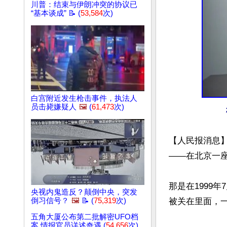
川普：结束与伊朗冲突的协议已
“基本谈成” 📝 (
53,584
次)
白宫附近发生枪击事件，执法人
员击毙嫌疑人
🖼️
(
61,473
次)
【人民报消息
——在北京一座
那是在1999
央视内鬼造反？颠倒中央，突发
被关在里面，一
倒习信号？
🖼️
📝 (
75,319
次)
五角大厦公布第二批解密UFO档
案 情报官员详述奇遇 (
54,656
次)