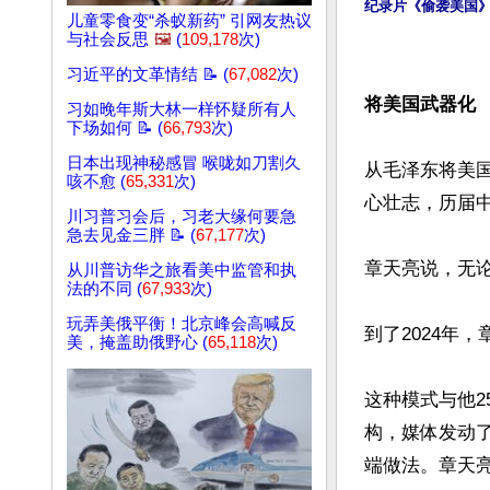
纪录片《偷袭美国》剧
儿童零食变“杀蚁新药” 引网友热议
与社会反思
🖼️
(
109,178
次)
习近平的文革情结 📝 (
67,082
次)
将美国武器化
习如晚年斯大林一样怀疑所有人
下场如何 📝 (
66,793
次)
日本出现神秘感冒 喉咙如刀割久
从毛泽东将美国
咳不愈 (
65,331
次)
心壮志，历届中
川习普习会后，习老大缘何要急
急去见金三胖 📝 (
67,177
次)
章天亮说，无
从川普访华之旅看美中监管和执
法的不同 (
67,933
次)
玩弄美俄平衡！北京峰会高喊反
到了2024年
美，掩盖助俄野心 (
65,118
次)
这种模式与他
构，媒体发动
端做法。章天亮