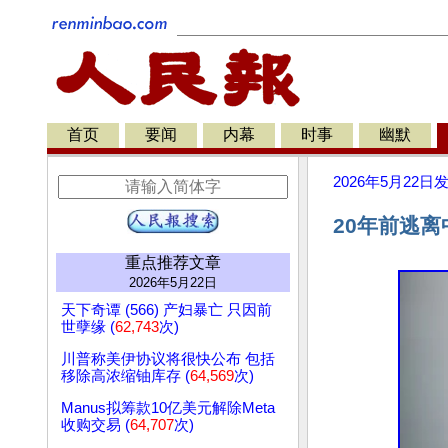
首页
要闻
内幕
时事
幽默
2026年5月22日
20年前逃
重点推荐文章
2026年5月22日
天下奇谭 (566) 产妇暴亡 只因前
世孽缘 (
62,743
次)
川普称美伊协议将很快公布 包括
移除高浓缩铀库存 (
64,569
次)
Manus拟筹款10亿美元解除Meta
收购交易 (
64,707
次)