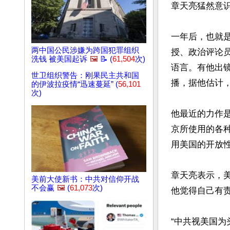
章天亮猛然意识
一年后，也就是
两中国公民涉嫌为跨国犯罪组织
授、政治评论
洗钱 被美国起诉
🖼️
📝 (
61,504
次)
语言。有他出
世卫组织警告：刚果民主共和国
播，据他估计，
的伊波拉疫情“迅速蔓延” (
56,101
次)
他最近的力作是英语
京所使用的各
用美国的开放性
章天亮表示，
美前大使新书：中共对信仰开战
不会赢
🖼️
(
61,073
次)
他觉得自己有责
“中共视美国为