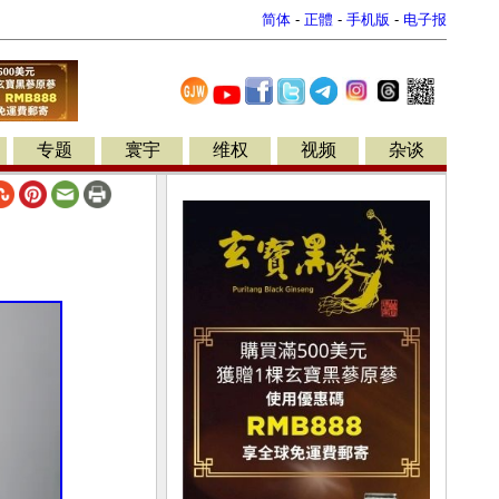
简体
-
正體
-
手机版
-
电子报
专题
寰宇
维权
视频
杂谈