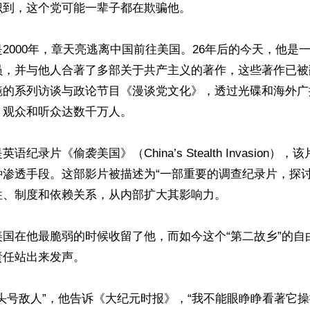
到，这个党可能一辈子都在欺骗他。

2000年，章天亮逃离中国前往美国。26年后的今天，他是
员，并与他人合著了多部关于共产主义的著作，这些著作已被
镜的系列访谈与政论节目《漫谈党文化》，透过光碟和海外广
观众和听众达数千万人。

纪录片《偷袭美国》（China’s Stealth Invasion）
种渗透手段。这部影片被描述为“一部重要的调查纪录片，探
、制度和依赖关系，从内部扩大其影响力。

美国在他最脆弱的时候收留了他，而如今这个“第二故乡”的自
任站出来发声。

头号敌人”，他告诉《大纪元时报》，“我不能眼睁睁看著它