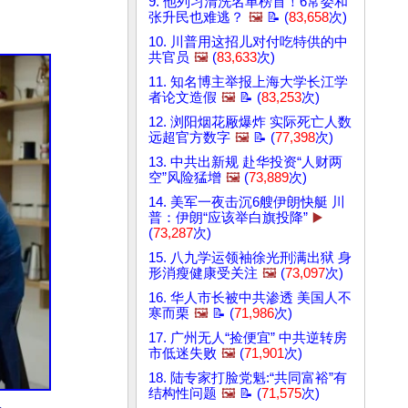
9. 他列习清洗名单榜首！6常委和
张升民也难逃？
🖼️
📝 (
83,658
次)
10. 川普用这招儿对付吃特供的中
共官员
🖼️
(
83,633
次)
11. 知名博主举报上海大学长江学
者论文造假
🖼️
📝 (
83,253
次)
12. 浏阳烟花厰爆炸 实际死亡人数
远超官方数字
🖼️
📝 (
77,398
次)
13. 中共出新规 赴华投资“人财两
空”风险猛增
🖼️
(
73,889
次)
14. 美军一夜击沉6艘伊朗快艇 川
普：伊朗“应该举白旗投降”
▶️
(
73,287
次)
15. 八九学运领袖徐光刑满出狱 身
形消瘦健康受关注
🖼️
(
73,097
次)
16. 华人市长被中共渗透 美国人不
寒而栗
🖼️
📝 (
71,986
次)
17. 广州无人“捡便宜” 中共逆转房
市低迷失败
🖼️
(
71,901
次)
18. 陆专家打脸党魁:“共同富裕”有
结构性问题
🖼️
📝 (
71,575
次)