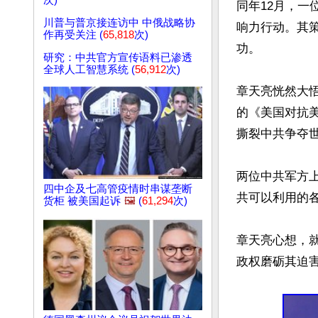
次)
同年12月，
川普与普京接连访中 中俄战略协
响力行动。其
作再受关注 (
65,818
次)
功。

研究：中共官方宣传语料已渗透
全球人工智慧系统 (
56,912
次)
章天亮恍然大悟
的《美国对抗
撕裂中共争夺
两位中共军方上
四中企及七高管疫情时串谋垄断
共可以利用的各
货柜 被美国起诉
🖼️
(
61,294
次)
章天亮心想，
政权磨砺其迫害