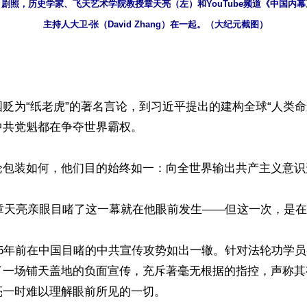
照，历史学家、飞天艺术学院教授章天亮（左）和YouTube频道《中国内幕》（Chi
主持人大卫‧张（David Zhang）在一起。（大纪元截图）
贬为“纸老虎”的著名言论，到习近平提出的建构全球“人类命
共党魁都在争夺世界霸权。

论包装如何，他们目的始终如一：向全世界输出共产主义意识形
，章天亮亲眼目睹了这一幕就在他眼前发生——但这一次，是在
25年前在中国目睹的中共宣传攻势如出一辙。针对法轮功学
了一场铺天盖地的负面宣传，充斥著毫无根据的指控，声称其
一时难以理解眼前所见的一切。
