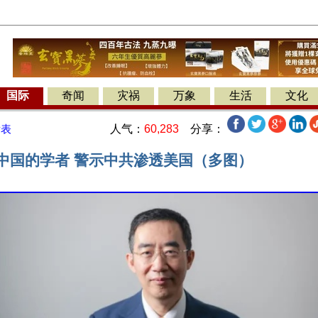
国际
奇闻
灾祸
万象
生活
文化
人气：
60,283
分享：
发表
离中国的学者 警示中共渗透美国（多图）