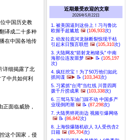
近期最受欢迎的文章
2026年5月22日
一位中国历史教
1. 被美国逼到这份上！习与鲁比
欧握手超尴尬
🖼️
(
106,933
次)
翻译成二十多种
2. 幼发拉底河龙脉断裂惊现干枯
播在中国各地传
引起末日预言联想
🖼️
(
105,310
次)
3. 大陆网友“箭射龙袍猪头” 中南
海那位连发噩梦
🖼️▶️
📝 (
105,197
次)
，该片详细揭露了北
4. 疯狂挖宝！为了50万他们如此
抓间谍
🖼️▶️
📝 (
103,343
次)
讨了中共如何利
5. 习紧抓“台湾”当红线 川普四两
拨千斤捞成果
🖼️
(
103,338
次)
6. 三驾马车油门踩不动 中国多产
业现倒闭潮
🖼️
📝 (
87,298
次)
由正面临威胁，
7. 大陆男猝死街边 视频引爆网络
🖼️
📝 (
86,842
次)
8. 上海惊爆随机砍人 3人受伤含2
日籍
🖼️
(
85,704
次)
操控这个国家，侵