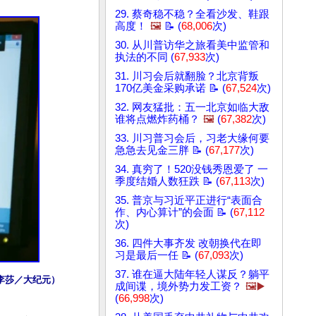
29. 蔡奇稳不稳？全看沙发、鞋跟
高度！
🖼️
📝 (
68,006
次)
30. 从川普访华之旅看美中监管和
执法的不同 (
67,933
次)
31. 川习会后就翻脸？北京背叛
170亿美金采购承诺 📝 (
67,524
次)
32. 网友猛批：五一北京如临大敌
谁将点燃炸药桶？
🖼️
(
67,382
次)
33. 川习普习会后，习老大缘何要
急急去见金三胖 📝 (
67,177
次)
34. 真穷了！520没钱秀恩爱了 一
季度结婚人数狂跌 📝 (
67,113
次)
35. 普京与习近平正进行“表面合
作、内心算计”的会面 📝 (
67,112
次)
36. 四件大事齐发 改朝换代在即
习是最后一任 📝 (
67,093
次)
37. 谁在逼大陆年轻人谋反？躺平
李莎／大纪元）
成间谍，境外势力发工资？
🖼️▶️
(
66,998
次)