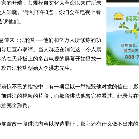
迫害的开端，其规模自文化大革命以来前所未
人知晓。“等到下午3点，你们会在电视上看
告诉他们。

息传来：法轮功──他们和亿万人所修炼的功
领导层宣布取缔。当人群还在消化这一令人震
吊装在天花板上的多台电视的屏幕开始播放一
攻击法轮功创始人李洪志先生。

亮震惊不已的指控中，有一项足以一举摧毁他对党的信任：影
月前讲法的视频的片段，而那段讲法他曾完整看过。纪录片在
意完全颠倒。

能够窜改一段讲法内容以捏造罪证，那它还有什么做不出来的？