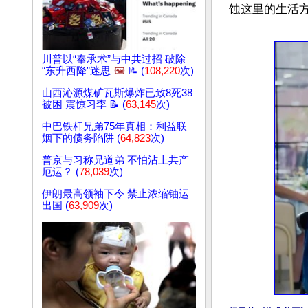
蚀这里的生活方
川普以“奉承术”与中共过招 破除
“东升西降”迷思
🖼️
📝 (
108,220
次)
山西沁源煤矿瓦斯爆炸已致8死38
被困 震惊习李 📝 (
63,145
次)
中巴铁杆兄弟75年真相：利益联
姻下的债务陷阱 (
64,823
次)
普京与习称兄道弟 不怕沾上共产
厄运？ (
78,039
次)
伊朗最高领袖下令 禁止浓缩铀运
出国 (
63,909
次)