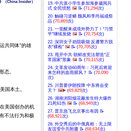
na Insider）
19. 中共派小学生参加海参崴阅兵
式 全民愤怒
🖼️
📝 (
71,294
次)
20. 触碰习逆鳞 魏凤和李尚福成祭
品 (
70,869
次)
21. 一觉醒来成境外势力了！“习禁
平”继续发烧
🖼️
📝 (
70,754
次)
22. 深圳女子劝阻吸烟 反遭警方脱
运共同体”的雄
衣“裸检”
🖼️
📝 (
70,705
次)
23. 甩开中共 朝鲜改宪法塑造“正
常国家”形象
🖼️
📝 (
70,115
次)
24. 文革发动60周年：习死后将迎
态。

来怎样的血雨腥风？ 📝 (
70,090
次)
25. 川普要伊朗投降 中东将会变
美国本土。

天？
🖼️▶️
(
69,829
次)
26. 湖南浏阳烟花厰发生特大爆炸
21死61伤
🖼️
📝 (
68,949
次)
员在美国创办的机
27. 普京急飞北京事出有因 📝
有不法行为和极
(
68,921
次)
28. 外交秀后的中俄真相：无上限
友谊变中共附庸 📝 (
68,634
次)