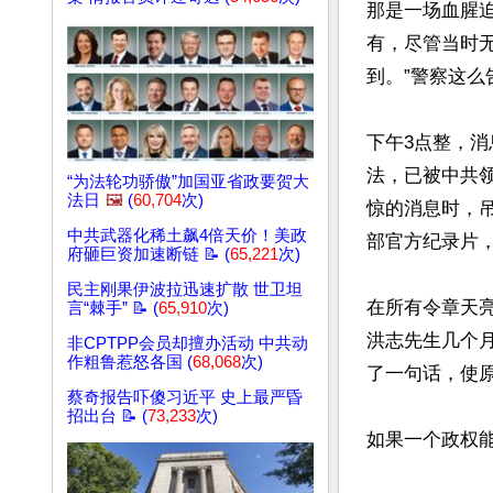
那是一场血腥
有，尽管当时无
到。”警察这么
下午3点整，消
法，已被中共
“为法轮功骄傲”加国亚省政要贺大
法日
🖼️
(
60,704
次)
惊的消息时，
中共武器化稀土飙4倍天价！美政
部官方纪录片，
府砸巨资加速断链 📝 (
65,221
次)
民主刚果伊波拉迅速扩散 世卫坦
在所有令章天
言“棘手” 📝 (
65,910
次)
洪志先生几个
非CPTPP会员却擅办活动 中共动
作粗鲁惹怒各国 (
68,068
次)
了一句话，使原
蔡奇报告吓傻习近平 史上最严昏
招出台 📝 (
73,233
次)
如果一个政权