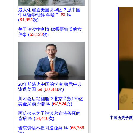
最大化震摄美国访华团？派中国
牛马留学朝鲜 学啥？
🖼️
📝
(
64,984
次)
关于伊波拉疫情 你需要知道的六
件事 (
53,139
次)
20年前逃离中国的学者 警示中共
渗透美国
🖼️
(
60,283
次)
川习会后就翻脸？北京背叛170亿
美金采购承诺 📝 (
67,524
次)
西哈努克之子被波尔布特杀死的
中国历史学教
背后 📝 (
54,410
次)
普京讲话不提习透疏离 📝 (
66,368