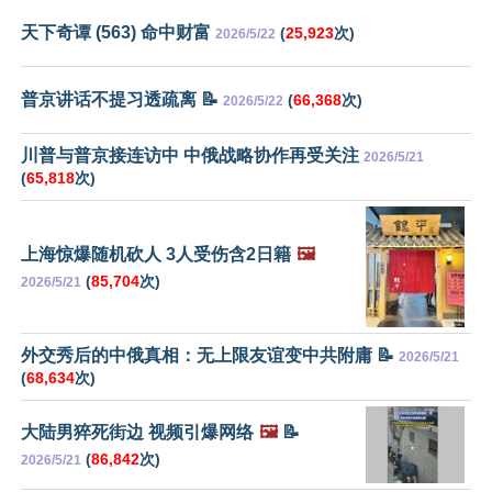
天下奇谭 (563) 命中财富
(
25,923
次)
2026/5/22
普京讲话不提习透疏离 📝
(
66,368
次)
2026/5/22
川普与普京接连访中 中俄战略协作再受关注
2026/5/21
(
65,818
次)
上海惊爆随机砍人 3人受伤含2日籍
🖼️
(
85,704
次)
2026/5/21
外交秀后的中俄真相：无上限友谊变中共附庸 📝
2026/5/21
(
68,634
次)
大陆男猝死街边 视频引爆网络
🖼️
📝
(
86,842
次)
2026/5/21