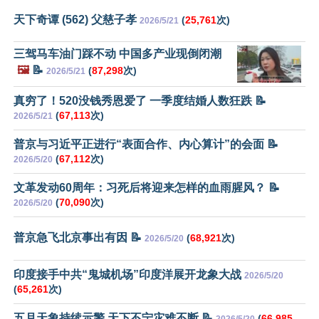
天下奇谭 (562) 父慈子孝
(
25,761
次)
2026/5/21
三驾马车油门踩不动 中国多产业现倒闭潮
🖼️
📝
(
87,298
次)
2026/5/21
真穷了！520没钱秀恩爱了 一季度结婚人数狂跌 📝
(
67,113
次)
2026/5/21
普京与习近平正进行“表面合作、内心算计”的会面 📝
(
67,112
次)
2026/5/20
文革发动60周年：习死后将迎来怎样的血雨腥风？ 📝
(
70,090
次)
2026/5/20
普京急飞北京事出有因 📝
(
68,921
次)
2026/5/20
印度接手中共“鬼城机场”印度洋展开龙象大战
2026/5/20
(
65,261
次)
五月天象持续示警 天下不宁灾难不断 📝
(
66,985
2026/5/20