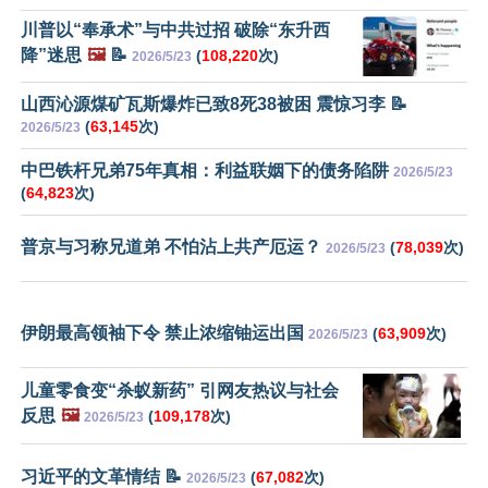
川普以“奉承术”与中共过招 破除“东升西
降”迷思
🖼️
📝
(
108,220
次)
2026/5/23
山西沁源煤矿瓦斯爆炸已致8死38被困 震惊习李 📝
(
63,145
次)
2026/5/23
中巴铁杆兄弟75年真相：利益联姻下的债务陷阱
2026/5/23
(
64,823
次)
普京与习称兄道弟 不怕沾上共产厄运？
(
78,039
次)
2026/5/23
伊朗最高领袖下令 禁止浓缩铀运出国
(
63,909
次)
2026/5/23
儿童零食变“杀蚁新药” 引网友热议与社会
反思
🖼️
(
109,178
次)
2026/5/23
习近平的文革情结 📝
(
67,082
次)
2026/5/23