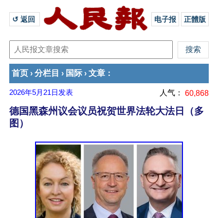
↺ 返回 
电子报
正體版
首页
分栏目
国际
文章
›
›
›
：
2026年5月21日
发表
人气：
60,868
德国黑森州议会议员祝贺世界法轮大法日（多
图）