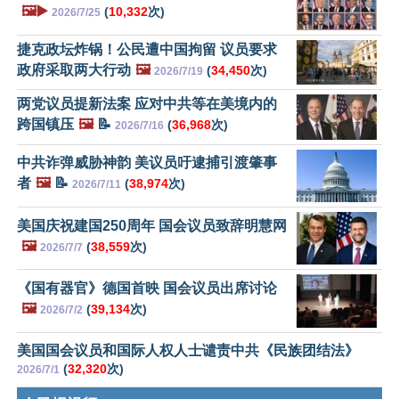
🖼️▶️
(
10,332
次)
2026/7/25
捷克政坛炸锅！公民遭中国拘留 议员要求
政府采取两大行动
🖼️
(
34,450
次)
2026/7/19
两党议员提新法案 应对中共等在美境内的
跨国镇压
🖼️
📝
(
36,968
次)
2026/7/16
中共诈弹威胁神韵 美议员吁逮捕引渡肇事
者
🖼️
📝
(
38,974
次)
2026/7/11
美国庆祝建国250周年 国会议员致辞明慧网
🖼️
(
38,559
次)
2026/7/7
《国有器官》德国首映 国会议员出席讨论
🖼️
(
39,134
次)
2026/7/2
美国国会议员和国际人权人士谴责中共《民族团结法》
(
32,320
次)
2026/7/1