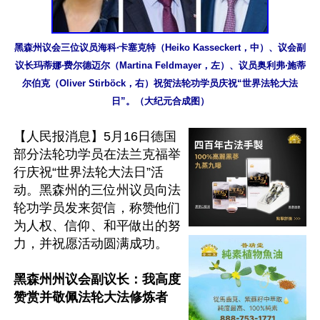
黑森州议会三位议员海科‧卡塞克特（Heiko Kasseckert，中）、议会副
议长玛蒂娜‧费尔德迈尔（Martina Feldmayer，左）、议员奥利弗‧施蒂
尔伯克（Oliver Stirböck，右）祝贺法轮功学员庆祝“世界法轮大法
日”。（大纪元合成图）
【人民报消息】5月16日德国
部分法轮功学员在法兰克福举
行庆祝“世界法轮大法日”活
动。黑森州的三位州议员向法
轮功学员发来贺信，称赞他们
为人权、信仰、和平做出的努
力，并祝愿活动圆满成功。

黑森州州议会副议长：我高度
赞赏并敬佩法轮大法修炼者