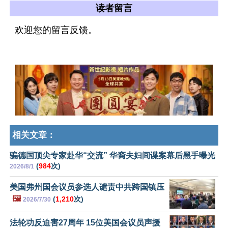
读者留言
欢迎您的留言反馈。
相关文章：
骗德国顶尖专家赴华“交流” 华裔夫妇间谍案幕后黑手曝光
(
984
次)
2026/8/1
美国弗州国会议员参选人谴责中共跨国镇压
🖼️
(
1,210
次)
2026/7/30
法轮功反迫害27周年 15位美国会议员声援