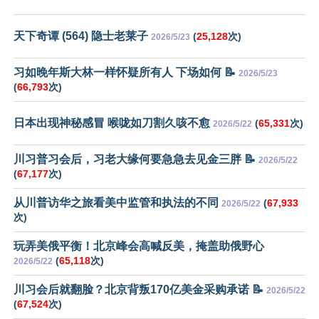
天下奇谭 (564) 隐士老莱子
(
25,128
次)
2026/5/23
习如晚年斯大林一样怀疑所有人 下场如何 📝
2026/5/23
(
66,793
次)
日本出现神秘感冒 喉咙如刀割久咳不愈
(
65,331
次)
2026/5/22
川习普习会后，习老大缘何要急急去见金三胖 📝
2026/5/22
(
67,177
次)
从川普访华之旅看美中监管和执法的不同
(
67,933
2026/5/22
次)
玩弄美俄平衡！北京峰会高喊反美，掩盖助俄野心
(
65,118
次)
2026/5/22
川习会后就翻脸？北京背叛170亿美金采购承诺 📝
2026/5/22
(
67,524
次)