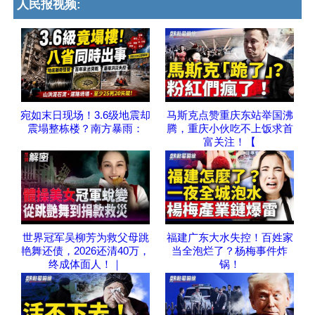
人民报视频:
宛如末日现场！3.6级地震却
马斯克点赞重庆东站举国沸
震塌整栋楼？南方暴雨：
腾，重庆小伙吃不上饭求首
富关注！【
世界冠军吴柳芳为救父母跳
福建广东大水失控！百姓家
艳舞还债，2026还清40万，
当全泡烂了？杨梅事件炸
终成体面人！｜
锅！