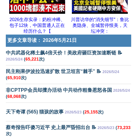
2026生存实录：奶粉冲稀、
川普访华的“消失细节”：鲁比
包子12块，中国普通人正在
奥隐身、全城暂停恨美，天
经历什么？【
坛冲突：
更多文章导读：
2026年5月21日
中共武器化稀土飙4倍天价！美政府砸巨资加速断链 📝
(
65,221
次)
2026/5/24
民主刚果伊波拉迅速扩散 世卫坦言“棘手” 📝
2026/5/24
(
65,910
次)
非CPTPP会员却擅办活动 中共动作粗鲁惹怒各国
2026/5/24
(
68,068
次)
天下奇谭 (565) 猫孩的故事
(
25,155
次)
2026/5/23
蔡奇报告吓傻习近平 史上最严昏招出台 📝
(
73,233
2026/5/23
次)