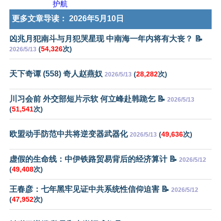
护航
更多文章导读：
2026年5月10日
凶兆月犯南斗与月犯哭星现 中南海一年内将有大丧？ 📝
(
54,326
次)
2026/5/13
天下奇谭 (558) 奇人赵燕奴
(
28,282
次)
2026/5/13
川习会前 外交部短片示软 何立峰赴韩跪乞 📝
2026/5/13
(
51,541
次)
欧盟动手防范中共将逆变器武器化
(
49,636
次)
2026/5/13
虚假的生命线：中伊铁路贸易背后的经济算计 📝
2026/5/12
(
49,408
次)
王春彦：七年黑牢见证中共系统性信仰迫害 📝
2026/5/12
(
47,952
次)