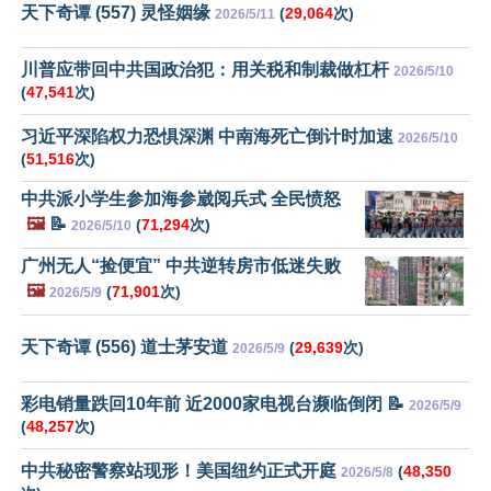
天下奇谭 (557) 灵怪姻缘
(
29,064
次)
2026/5/11
川普应带回中共国政治犯：用关税和制裁做杠杆
2026/5/10
(
47,541
次)
习近平深陷权力恐惧深渊 中南海死亡倒计时加速
2026/5/10
(
51,516
次)
中共派小学生参加海参崴阅兵式 全民愤怒
🖼️
📝
(
71,294
次)
2026/5/10
广州无人“捡便宜” 中共逆转房市低迷失败
🖼️
(
71,901
次)
2026/5/9
天下奇谭 (556) 道士茅安道
(
29,639
次)
2026/5/9
彩电销量跌回10年前 近2000家电视台濒临倒闭 📝
2026/5/9
(
48,257
次)
中共秘密警察站现形！美国纽约正式开庭
(
48,350
2026/5/8