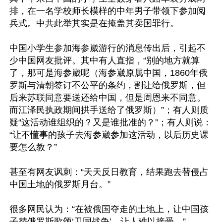
排，在一名学校师长模样的中年男子带领下参加阅
兵式。中共此举其实是在掩盖其卖国罪行。

中国小学生参加海参崴游行的消息传出后，引起不
少中国网友批评。其中有人直指，“别的地方就算
了，那可是海参崴呢（海参崴原属中国，1860年俄
罗斯与清朝签订不公平的条约，割让给俄罗斯，但
后来苏联同意要送还给中国，但是周恩来不同意。
而江泽民执政期间拱手送给了俄罗斯）”；有人则质
疑“这活动谁组织的？又是谁批准的？”；有人则说：
“让不懂事的孩子去海参崴参加这活动，以后历史课
要怎么教？”

甚至有网友讽刺：“天天反日教育，结果跑去替侵占
中国土地的俄罗斯月台。”

很多网民认为：“在被俄国夺走的土地上，让中国孩
子替俄罗斯歌颂‘卫国战争’，让人难以接受。”
