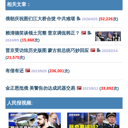
相关文章：
俄朝庆祝图们江大桥合拢 中共难堪 📝
(
52,226
次)
2026/4/25
赖清德笑谈领土完整 普京调侃韩正？
🖼️
📝
(
15,868
次)
2024/9/5
普京受访炫历史版图 蒙古前总统巧妙回应
🖼️
📝
2024/2/14
(
21,575
次)
有借有还
🖼️
(
236,001
次)
2023/9/20
金正恩抵俄 美警告勿达成武器交易
🖼️
(
33,892
次)
2023/9/12
人民报视频: