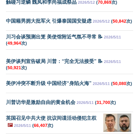
触碰习逆鳞 魏凤和李尚福成祭品
(
70,869
次)
2026/5/12
中国籍男拥大批军火 引爆泰国国安疑虑
(
50,842
次)
2026/5/12
川习会谈预测出笼 美使馆附近气氛不寻常 📝
2026/5/11
(
49,964
次)
美伊谈判宣告破局 川普：“完全无法接受” 📝
2026/5/11
(
50,921
次)
美伊冲突不断升级 中国经济“身陷火海”
(
50,080
次)
2026/5/11
川普访华是激励自由的黄金机会
(
31,700
次)
2026/5/11
英国召见中共大使 抗议间谍活动侵犯主权
🖼️
(
66,407
次)
2026/5/11