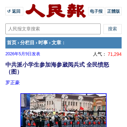
↺ 返回 
电子报
正體版
首页
分栏目
时事
文章
›
›
›
：
2026年5月9日
发表
人气：
71,294
中共派小学生参加海参崴阅兵式 全民愤怒
（图）
罗正豪