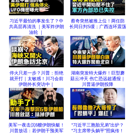
习近平最怕的事发生了？中
蔡奇突然被推上位！两任防
共高层再清洗 ｜美军炸伊朗
长同日判S缓；广西连环震荡
油轮 ｜
停火只差一步？川普：拒绝
湖南突发特大爆炸！巨型蘑
就开打｜太敏感！川习会前
菇云冲天 伤亡恐远超通报｜
伊朗外长突访中｜
川普逼伊朗投降
美军一夜击沉6艘伊朗快艇！
“习近平三胞胎兄弟”出炉？
川普放话：若伊朗干预美军
“习主席带头躺平”照疯传！