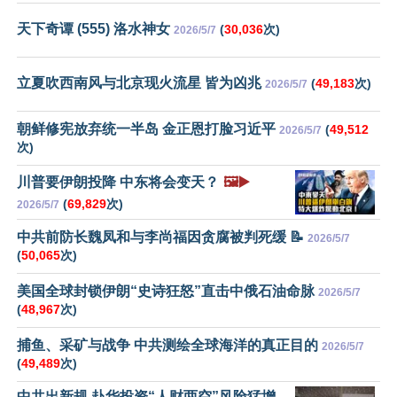
天下奇谭 (555) 洛水神女
(
30,036
次)
2026/5/7
立夏吹西南风与北京现火流星 皆为凶兆
(
49,183
次)
2026/5/7
朝鲜修宪放弃统一半岛 金正恩打脸习近平
(
49,512
2026/5/7
次)
川普要伊朗投降 中东将会变天？
🖼️▶️
(
69,829
次)
2026/5/7
中共前防长魏凤和与李尚福因贪腐被判死缓 📝
2026/5/7
(
50,065
次)
美国全球封锁伊朗“史诗狂怒”直击中俄石油命脉
2026/5/7
(
48,967
次)
捕鱼、采矿与战争 中共测绘全球海洋的真正目的
2026/5/7
(
49,489
次)
中共出新规 赴华投资“人财两空”风险猛增