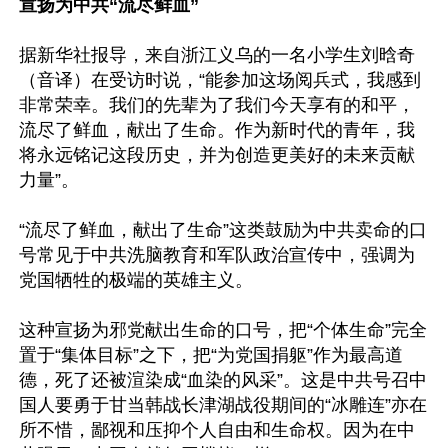
宣扬为中共“流尽鲜血”
据新华社报导，来自浙江义乌的一名小学生刘晗奇
（音译）在受访时说，“能参加这场阅兵式，我感到
非常荣幸。我们的先辈为了我们今天享有的和平，
流尽了鲜血，献出了生命。作为新时代的青年，我
将永远铭记这段历史，并为创造更美好的未来贡献
力量”。

“流尽了鲜血，献出了生命”这类鼓励为中共卖命的口
号常见于中共洗脑教育和军队政治宣传中，强调为
党国牺牲的极端的英雄主义。

这种宣扬为邪党献出生命的口号，把“个体生命”完全
置于“集体目标”之下，把“为党国捐躯”作为最高道
德，死了还被渲染成“血染的风采”。这是中共号召中
国人要勇于甘当韩战长津湖战役期间的“冰雕连”亦在
所不惜，鄙视和压抑个人自由和生命权。因为在中