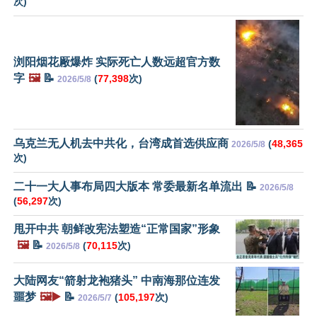
次)
浏阳烟花厰爆炸 实际死亡人数远超官方数
字
🖼️
📝
(
77,398
次)
2026/5/8
乌克兰无人机去中共化，台湾成首选供应商
(
48,365
2026/5/8
次)
二十一大人事布局四大版本 常委最新名单流出 📝
2026/5/8
(
56,297
次)
甩开中共 朝鲜改宪法塑造“正常国家”形象
🖼️
📝
(
70,115
次)
2026/5/8
大陆网友“箭射龙袍猪头” 中南海那位连发
噩梦
🖼️▶️
📝
(
105,197
次)
2026/5/7