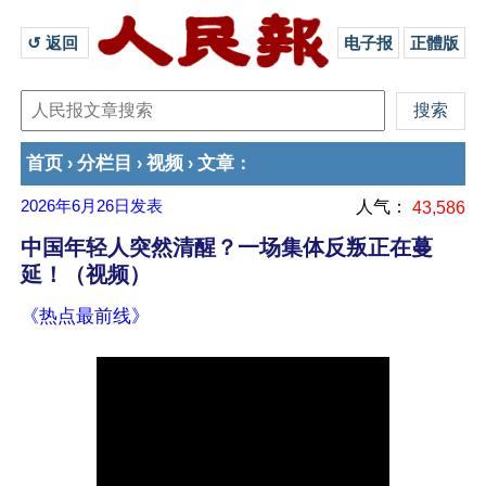
↺ 返回 
电子报
正體版
首页
分栏目
视频
文章
›
›
›
：
2026年6月26日
发表
人气：
43,586
中国年轻人突然清醒？一场集体反叛正在蔓
延！（视频）
《热点最前线》