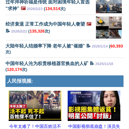
过年拜神祈福是传统 面对困境年轻人首选
“求神”
🖼️
(
134,514
次)
2026/2/23
经济衰退 正常工作成为中国年轻人奢望
🖼️
📝
(
135,326
次)
2026/2/22
大陆年轻人结婚率下降 老年人被“催婚” 📝
(
60,393
2026/1/14
次)
中国年轻人沦为权贵移植器官换血的人矿 📝
2025/11/18
(
120,174
次)
人民报视频:
今年太难了！中国百姓活不
中国影视彻底崩盘！演员失