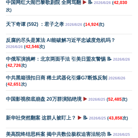
中国网红大闹巴黎歌剧院 全网骂翻
▶️
📝
(
42,030
2026/6/26
次)
天下奇谭 (592) ：君子之孝
(
14,924
次)
2026/6/26
反腐的尽头是算法 AI能破解习近平忠诚度危机吗？
(
42,546
次)
2026/6/26
中俄军演挑衅：北京两面手法 引美日盟友警惕 📝
2026/6/26
(
42,726
次)
中共黑箱强扣日商 稀土武器化引爆G7断炼反制
2026/6/26
(
42,651
次)
中国影视彻底崩盘 20万群演陷绝境
▶️
(
52,485
次)
2026/6/25
新华社突然翻案 这群人被盯上？
▶️
📝
(
43,858
次)
2026/6/25
美高院终结思科案 揭中共数位极权迫害法轮功 📝
2026/6/25