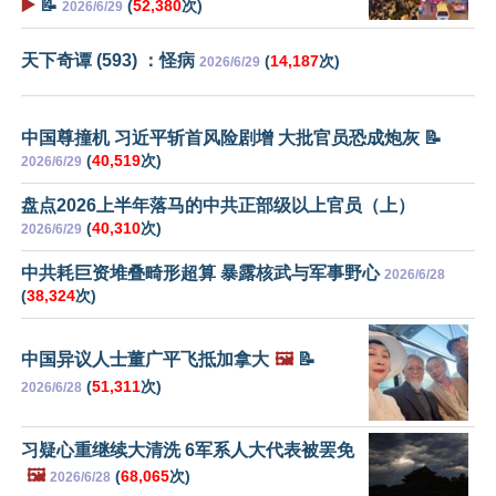
▶️
📝
(
52,380
次)
2026/6/29
天下奇谭 (593) ：怪病
(
14,187
次)
2026/6/29
中国尊撞机 习近平斩首风险剧增 大批官员恐成炮灰 📝
(
40,519
次)
2026/6/29
盘点2026上半年落马的中共正部级以上官员（上）
(
40,310
次)
2026/6/29
中共耗巨资堆叠畸形超算 暴露核武与军事野心
2026/6/28
(
38,324
次)
中国异议人士董广平飞抵加拿大
🖼️
📝
(
51,311
次)
2026/6/28
习疑心重继续大清洗 6军系人大代表被罢免
🖼️
(
68,065
次)
2026/6/28