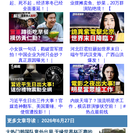
起、死不起，经济寒冬已经
业摆摊卖鱼、炒菜，20万群
全面蔓延！｜
演陷绝境！ 【
小女孩一句话，戳破雷军摆
河北巨雹狂砸如世界末日，
拍！中国企业为何只会抄？
端午节武汉变海、广西山洪
真正原因曝光！｜
爆发！ ｜
习近平生日出三件大事！官
内娱天塌了？顶流明星求工
媒造神翻车、美国重锤、中
作，横店群演惨状空前！ ｜#
使馆遭投影！｜
热点最前线
更多文章导读：
2026年6月27日
大热门韩国队意外出局 无缘世界杯正赛的