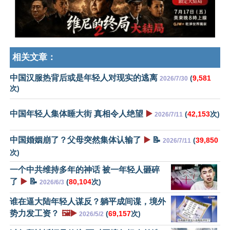
相关文章：
中国汉服热背后或是年轻人对现实的逃离
(
9,581
2026/7/30
次)
中国年轻人集体睡大街 真相令人绝望
▶️
(
42,153
次)
2026/7/11
中国婚姻崩了？父母突然集体认输了
▶️
📝
(
39,850
2026/7/11
次)
一个中共维持多年的神话 被一年轻人砸碎
了
▶️
📝
(
80,104
次)
2026/6/3
谁在逼大陆年轻人谋反？躺平成间谍，境外
势力发工资？
🖼️▶️
(
69,157
次)
2026/5/2