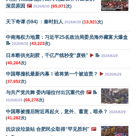
深层原因
🖼️
(
65,071
次)
2026/6/30
天下奇谭 (594) ：秦时妇人
(
13,921
次)
2026/6/30
中南海权力地震：习近平25名政治局委员海外藏富大爆盒
📝
(
43,223
次)
2026/6/30
日本断供光刻胶，千亿产线秒变“废铁”
▶️
📝
2026/6/29
(
40,264
次)
中国尊撞机最新内幕！谁将第一个被追责？
▶️
2026/6/29
(
37,652
次)
与共产党共舞 委内瑞拉付出沉重代价
🖼️
📝
(
66,278
次)
2026/6/29
中国尊被撞后附近再起火，意外、蓄意，暗杀？
2026/6/29
(
41,282
次)
抗议设垃圾站 合肥民众取得“罕见胜利”
🖼️