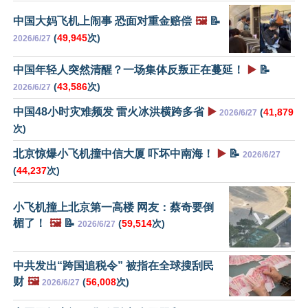
中国大妈飞机上闹事 恐面对重金赔偿
🖼️
📝
(
49,945
次)
2026/6/27
中国年轻人突然清醒？一场集体反叛正在蔓延！
▶️
📝
(
43,586
次)
2026/6/27
中国48小时灾难频发 雷火冰洪横跨多省
▶️
(
41,879
2026/6/27
次)
北京惊爆小飞机撞中信大厦 吓坏中南海！
▶️
📝
2026/6/27
(
44,237
次)
小飞机撞上北京第一高楼 网友：蔡奇要倒
楣了！
🖼️
📝
(
59,514
次)
2026/6/27
中共发出“跨国追税令” 被指在全球搜刮民
财
🖼️
(
56,008
次)
2026/6/27