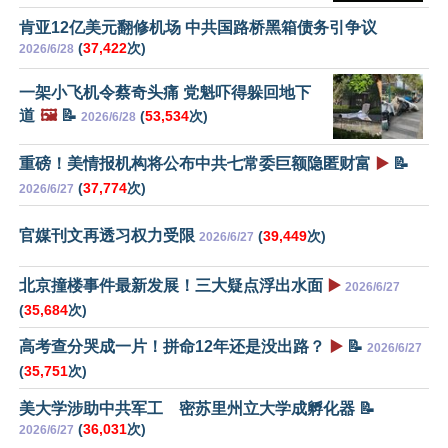
肯亚12亿美元翻修机场 中共国路桥黑箱债务引争议
(
37,422
次)
2026/6/28
一架小飞机令蔡奇头痛 党魁吓得躲回地下
道
🖼️
📝
(
53,534
次)
2026/6/28
重磅！美情报机构将公布中共七常委巨额隐匿财富
▶️
📝
(
37,774
次)
2026/6/27
官媒刊文再透习权力受限
(
39,449
次)
2026/6/27
北京撞楼事件最新发展！三大疑点浮出水面
▶️
2026/6/27
(
35,684
次)
高考查分哭成一片！拼命12年还是没出路？
▶️
📝
2026/6/27
(
35,751
次)
美大学涉助中共军工 密苏里州立大学成孵化器 📝
(
36,031
次)
2026/6/27