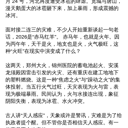
月 24 号，河北再度遭受冰雹的肆虐。宽城与唐山，
漫天鹅蛋大的冰雹砸下来，加上暴雨，形成震撼的
冰河。

面对接二连三的灾难，不少人开始重新谈起一句老
话，2026是“赤马红羊”。 赤马年，也就是火年。因
为丙午年，天干是火，地支也是火，火气极旺，这
种“火旺”在现实中演变成了什么？

这两天，郑州大火，锦州医院的蓄电池起火、安溪
龙须殿因雷击引发的火灾、还有重庆在建工地地下
的塑料燃烧。这是一种“焦虑之火”与“躁动之火”的集
体投射。当五行火气过旺，天灾表现为火与雷，表
现为极端暴雨。民间认为，火与水接连出现，象征
阴阳失衡，表现为冰雹、水火冲突。 

古人讲“天人感应”，天象或许是警讯，灾难是为了给
执政者提个醒。但不管你是否相信天人感应。有一