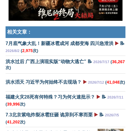
相关文章：
7月底气象大乱！新疆冰雹成河 成都变海 四川急泄洪
▶️
📝
(
2,975
次)
2026/8/2
洪水过后 广西上演现实版“动物大逃亡” 📝
(
36,267
2026/7/17
次)
洪水滔天 习近平为何始终不去现场？
▶️
(
41,048
次)
2026/7/12
福建火灾28死有何特殊？习为何火速批示？
▶️
📝
2026/7/11
(
39,996
次)
7.3北京紫电炸裂冰雹狂砸 诡异到不寒而栗
▶️
📝
2026/7/5
(
41,202
次)