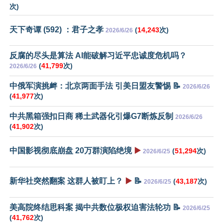
次)
天下奇谭 (592) ：君子之孝
(
14,243
次)
2026/6/26
反腐的尽头是算法 AI能破解习近平忠诚度危机吗？
(
41,799
次)
2026/6/26
中俄军演挑衅：北京两面手法 引美日盟友警惕 📝
2026/6/26
(
41,977
次)
中共黑箱强扣日商 稀土武器化引爆G7断炼反制
2026/6/26
(
41,902
次)
中国影视彻底崩盘 20万群演陷绝境
▶️
(
51,294
次)
2026/6/25
新华社突然翻案 这群人被盯上？
▶️
📝
(
43,187
次)
2026/6/25
美高院终结思科案 揭中共数位极权迫害法轮功 📝
2026/6/25
(
41,762
次)