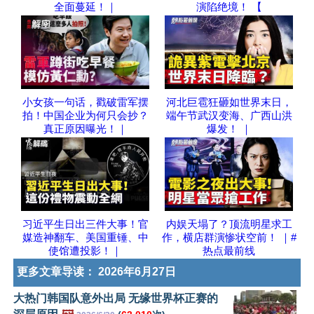
全面蔓延！｜
演陷绝境！ 【
小女孩一句话，戳破雷军摆
河北巨雹狂砸如世界末日，
拍！中国企业为何只会抄？
端午节武汉变海、广西山洪
真正原因曝光！｜
爆发！ ｜
习近平生日出三件大事！官
内娱天塌了？顶流明星求工
媒造神翻车、美国重锤、中
作，横店群演惨状空前！ ｜#
使馆遭投影！｜
热点最前线
更多文章导读：
2026年6月27日
大热门韩国队意外出局 无缘世界杯正赛的