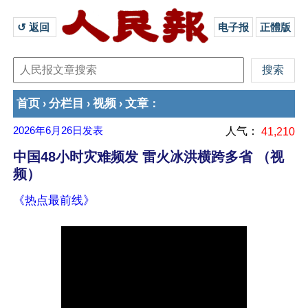
↺ 返回 
电子报
正體版
首页
分栏目
视频
文章
›
›
›
：
2026年6月26日
发表
人气：
41,210
中国48小时灾难频发 雷火冰洪横跨多省 （视
频）
《热点最前线》