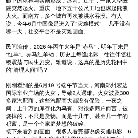
砸下的冰雹与暴雨形成了冰河。辽宁，一家大型医
院突然起火。重庆，地下五十公尺工地也燃起熊熊
大火。而南方，多个城市再次被洪水吞没。有人
说，今年6月中国像是进入了“灾难模式”。 几乎没有
哪一天，社交平台不是灾难画面。 

民间流传，2026 年丙午火年是“赤马”，明年丁未是
“红羊”。赤马红羊劫，历史上每逢此际，往往伴随社
稷震荡与民生剧变。难道说，这真的是历史轮回中
的“清理人间”吗？ 

刚刚看到的是6月19 号端午节当天，河南郑州宏达
国际车业广场的火灾，导致2人遇难。火灾波及300
多家汽配商，这些汽配商大都没有保险，一夜之
间，上千万的库存化为乌有。对很多商户而言，被
烧掉的，不只是货物。而是十几年、甚至几十年的
积蓄，是一个个家庭梦想的破碎。 

接下来看到的画面，很多人看完都说像灾难电影。6 