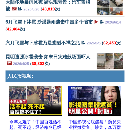
大陆多地暴雨冰雹 街头现奇景：汽车盖棉
被
🖼️
📝
(
43,819
次)
2026/6/20
6月飞雪下冰雹 沙漠暴雨袭击中国多个省市
▶️
📝
2026/6/14
(
42,404
次)
六月飞雪与下冰雹乃是党魁不祥之兆 📝
(
62,453
次)
2026/6/5
昆明遭强冰雹袭击 如末日灾难般场面吓人
🖼️
(
68,303
次)
2026/4/25
人民报视频:
今年太难了！中国百姓活不
中国影视彻底崩盘！演员失
起、死不起，经济寒冬已经
业摆摊卖鱼、炒菜，20万群