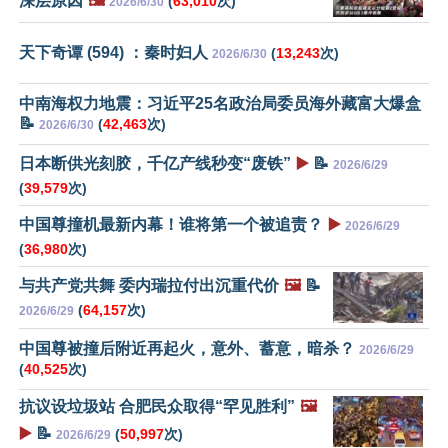
深层原因
🖼️
(
63,010
次)
2026/6/30
天下奇谭 (594) ：秦时妇人
(
13,243
次)
2026/6/30
中南海权力地震：习近平25名政治局委员海外藏富大爆盒
📝
(
42,463
次)
2026/6/30
日本断供光刻胶，千亿产线秒变“废铁”
▶️
📝
2026/6/29
(
39,579
次)
中国尊撞机最新内幕！谁将第一个被追责？
▶️
2026/6/29
(
36,980
次)
与共产党共舞 委内瑞拉付出沉重代价
🖼️
📝
(
64,157
次)
2026/6/29
中国尊被撞后附近再起火，意外、蓄意，暗杀？
2026/6/29
(
40,525
次)
抗议设垃圾站 合肥民众取得“罕见胜利”
🖼️
▶️
📝
(
50,997
次)
2026/6/29