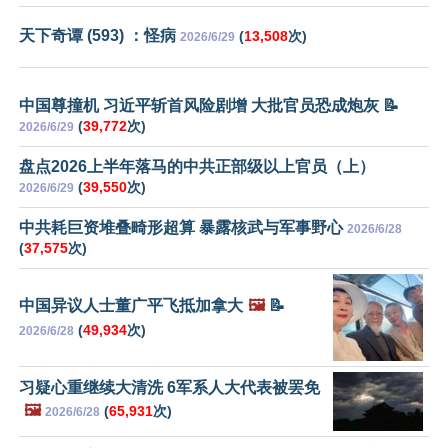
天下奇谭 (593) ：怪病
(
13,508
次)
2026/6/29
中国尊撞机 习近平斩首风险剧增 大批官员恐成炮灰 📝
(
39,772
次)
2026/6/29
盘点2026上半年落马的中共正部级以上官员（上）
(
39,550
次)
2026/6/29
中共耗巨资堆叠畸形超算 暴露核武与军事野心
2026/6/28
(
37,575
次)
中国异议人士董广平飞抵加拿大
🖼️
📝
(
49,934
次)
2026/6/28
习疑心重继续大清洗 6军系人大代表被罢免
🖼️
(
65,931
次)
2026/6/28