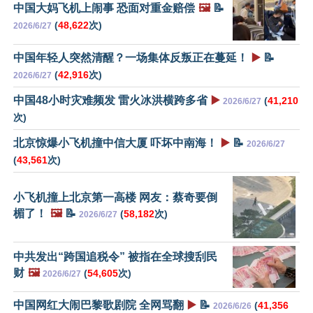
中国大妈飞机上闹事 恐面对重金赔偿
🖼️
📝
(
48,622
次)
2026/6/27
中国年轻人突然清醒？一场集体反叛正在蔓延！
▶️
📝
(
42,916
次)
2026/6/27
中国48小时灾难频发 雷火冰洪横跨多省
▶️
(
41,210
2026/6/27
次)
北京惊爆小飞机撞中信大厦 吓坏中南海！
▶️
📝
2026/6/27
(
43,561
次)
小飞机撞上北京第一高楼 网友：蔡奇要倒
楣了！
🖼️
📝
(
58,182
次)
2026/6/27
中共发出“跨国追税令” 被指在全球搜刮民
财
🖼️
(
54,605
次)
2026/6/27
中国网红大闹巴黎歌剧院 全网骂翻
▶️
📝
(
41,356
2026/6/26