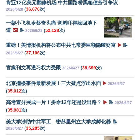
肯亚12亿美元翻修机场 中共国路桥黑箱债务引争议
(
36,676
次)
2026/6/28
一架小飞机令蔡奇头痛 党魁吓得躲回地下
道
🖼️
📝
(
52,128
次)
2026/6/28
重磅！美情报机构将公布中共七常委巨额隐匿财富
▶️
📝
(
37,106
次)
2026/6/27
官媒刊文再透习权力受限
(
38,699
次)
2026/6/27
北京撞楼事件最新发展！三大疑点浮出水面
▶️
2026/6/27
(
35,012
次)
高考查分哭成一片！拼命12年还是没出路？
▶️
📝
2026/6/27
(
35,081
次)
美大学涉助中共军工 密苏里州立大学成孵化器 📝
(
35,285
次)
2026/6/27