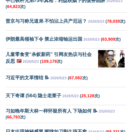
中巴铁杆兄弟75年真相：利益联姻下的债务陷阱
2026/5/23
(
64,823
次)
普京与习称兄道弟 不怕沾上共产厄运？
(
78,039
次)
2026/5/23
伊朗最高领袖下令 禁止浓缩铀运出国
(
63,909
次)
2026/5/23
儿童零食变“杀蚁新药” 引网友热议与社会
反思
🖼️
(
109,178
次)
2026/5/23
习近平的文革情结 📝
(
67,082
次)
2026/5/23
天下奇谭 (564) 隐士老莱子
(
25,128
次)
2026/5/23
习如晚年斯大林一样怀疑所有人 下场如何 📝
2026/5/23
(
66,793
次)
日本出现神秘感冒 喉咙如刀割久咳不愈
(
65,331
次)