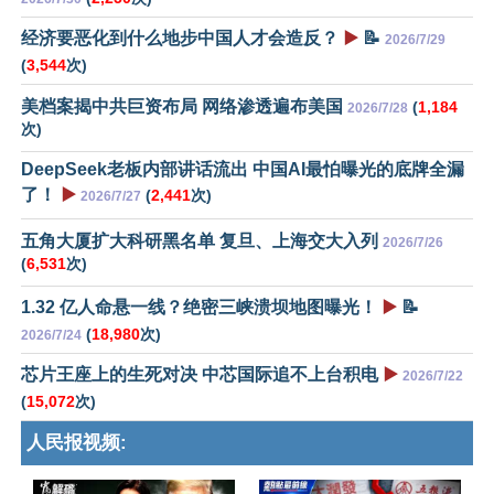
经济要恶化到什么地步中国人才会造反？
▶️
📝
2026/7/29
(
3,544
次)
美档案揭中共巨资布局 网络渗透遍布美国
(
1,184
2026/7/28
次)
DeepSeek老板内部讲话流出 中国AI最怕曝光的底牌全漏
了！
▶️
(
2,441
次)
2026/7/27
五角大厦扩大科研黑名单 复旦、上海交大入列
2026/7/26
(
6,531
次)
1.32 亿人命悬一线？绝密三峡溃坝地图曝光！
▶️
📝
(
18,980
次)
2026/7/24
芯片王座上的生死对决 中芯国际追不上台积电
▶️
2026/7/22
(
15,072
次)
人民报视频: