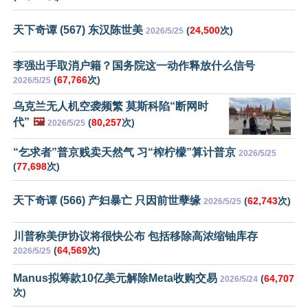
天下奇谭 (567) 东汉陈世美
(
24,500
次)
2026/5/25
李强出手取消户籍？国务院这一动作释放什么信号
(
67,766
次)
2026/5/25
乌克兰无人机空袭频繁 莫斯科陷“断网时
代”
🖼️
(
80,257
次)
2026/5/25
“乞求者”普京贱卖天然气 习“榨柠檬”算计普京
2026/5/25
(
77,698
次)
天下奇谭 (566) 产妇暴亡 只因前世孽缘
(
62,743
次)
2026/5/25
川普称美伊协议将很快公布 包括移除高浓缩铀库存
(
64,569
次)
2026/5/25
Manus拟筹款10亿美元解除Meta收购交易
(
64,707
2026/5/24
次)