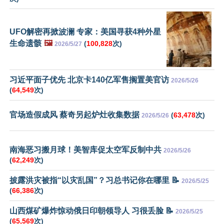
UFO解密再掀波澜 专家：美国寻获4种外星
生命遗骸
🖼️
(
100,828
次)
2026/5/27
习近平面子优先 北京卡140亿军售搁置美官访
2026/5/26
(
64,549
次)
官场造假成风 蔡奇另起炉灶收集数据
(
63,478
次)
2026/5/26
南海恶习搬月球！美智库促太空军反制中共
2026/5/26
(
62,249
次)
披露洪灾被指“以灾乱国”？习总书记你在哪里 📝
2026/5/25
(
66,386
次)
山西煤矿爆炸惊动俄日印朝领导人 习很丢脸 📝
2026/5/25
(
65,569
次)