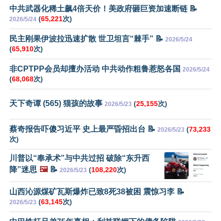
中共武器化稀土飙4倍天价！美政府砸巨资加速断链 📝
(
65,221
次)
2026/5/24
民主刚果伊波拉迅速扩散 世卫坦言“棘手” 📝
2026/5/24
(
65,910
次)
非CPTPP会员却擅办活动 中共动作粗鲁惹怒各国
2026/5/24
(
68,068
次)
天下奇谭 (565) 猫孩的故事
(
25,155
次)
2026/5/23
蔡奇报告吓傻习近平 史上最严昏招出台 📝
(
73,233
2026/5/23
次)
川普以“奉承术”与中共过招 破除“东升西
降”迷思
🖼️
📝
(
108,220
次)
2026/5/23
山西沁源煤矿瓦斯爆炸已致8死38被困 震惊习李 📝
(
63,145
次)
2026/5/23