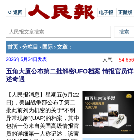
↺ 返回 
电子报
正體版
首页
分栏目
国际
文章
›
›
›
：
2026年5月24日
发表
人气：
54,656
五角大厦公布第二批解密UFO档案 情报官员详
述奇遇
【人民报消息】星期五(5月22
日)，美国战争部公布了第二
批此前列为机密的关于“不明
异常现象”(UAP)的档案，其中
包括一份来自美国高级情报官
员的详细第一人称记述，该官