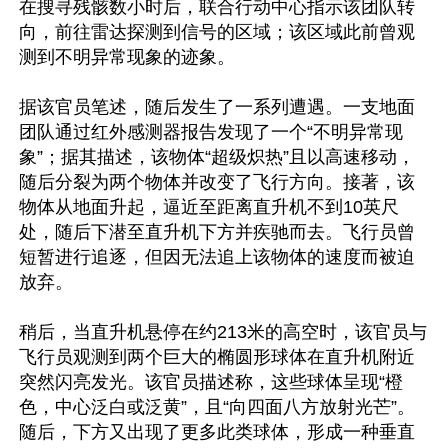
在搜寻残骸数小时后，联合行动中心指示该团队转
向，前往雷达探测到信号的区域；该区域此前曾观
测到不明异常现象的迹象。

据该官员笔述，随后发生了一系列遭遇。一支地面
团队通过红外感测器报告发现了一个“不明异常现
象”；据其描述，该物体“超级炽热”且以高速移动，
随后分裂为两个物体并改变了飞行方向。接著，该
物体从地面升起，逼近至距离直升机不到10英尺
处，随后下潜至直升机下方并疾驰而去。飞行员曾
短暂进行追逐，但因无法追上该物体的速度而被迫
放弃。

稍后，当直升机悬停在约213米的高空时，该官员与
飞行员观测到两个巨大的椭圆形球体在直升机附近
突然闪亮发光。该官员描述称，这些球体呈现“橙
色，中心泛白或泛黄”，且“向四面八方放射光芒”。
随后，下方又出现了更多此类球体，形成一种垂直