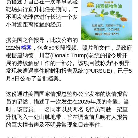
员描述了自己在一次军事试验
靶场执行直升机任务期间，与
不明发光球体进行长达一个多
小时近距离接触的经历。

据美国之音报导，此次公布的
222份
档案
，包含50多段视频、照片和文件，是政府
根据唐纳德．川普(Donald Trump)总统的指令所开
展的持续解密工作的一部分。该项目被称为“不明异
常现象遭遇事件解封和报告系统”(PURSUE)，已于5
月8日公布了首批档案。

这份通过美国国家情报总监办公室发布的该情报官
员的记述，描述了一次发生在2025年底的奇遇。当
时，该官员、一名同事以及两名飞行员驾驶一架直
升机飞入一处山脉地带，旨在调查前几晚有人报告
的巨大撞击声及不明异常现象目击事件。
