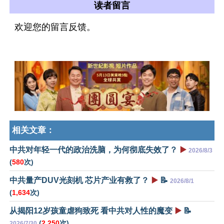
读者留言
欢迎您的留言反馈。
相关文章：
中共对年轻一代的政治洗脑，为何彻底失效了？
▶️
2026/8/3
(
580
次)
中共量产DUV光刻机 芯片产业有救了？
▶️
📝
2026/8/1
(
1,634
次)
从揭阳12岁孩童虐狗致死 看中共对人性的魔变
▶️
📝
(
2,250
次)
2026/7/30