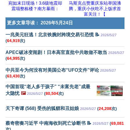
宛如末日现场！3.6级地震却
马斯克点赞重庆东站举国沸
震塌整栋楼？南方暴雨：
腾，重庆小伙吃不上饭求首
富关注！【
更多文章导读：
2026年5月24日
一兆美元狂逃！北京铁腕封跨境交易引恐慌 📝
2026/5/27
(
64,919
次)
APEC破冰变闹剧！日本高官直批中共敢做不敢当
2026/5/27
(
64,995
次)
中共至今为何没有对美国公布“UFO文件”评论
2026/5/27
(
63,430
次)
中国首现“老人多于孩子” “未富先老”成最
大隐忧
🖼️
(
80,504
次)
2026/5/27
天下奇谭 (568) 受伤的狐貍和丑姑娘
(
24,208
次)
2026/5/27
蔡奇密奏习近平 中南海收到死亡诊断书 📝
(
69,081
2026/5/27
次)