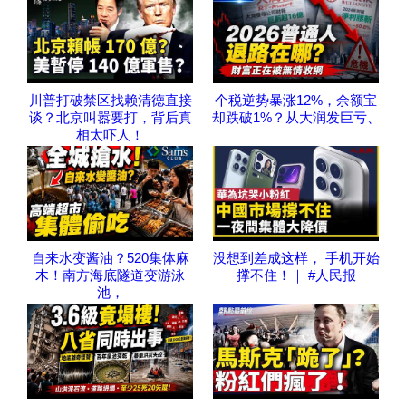
川普打破禁区找赖清德直接
个税逆势暴涨12%，余额宝
谈？北京叫嚣要打，背后真
却跌破1%？从大润发巨亏、
相太吓人！
自来水变酱油？520集体麻
没想到差成这样， 手机开始
木！南方海底隧道变游泳
撑不住！｜ #人民报
池，