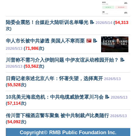
陆委会震怒！台媒赴大陆听训名单曝光 📝
(
54,313
2026/5/14
次)
华人市长被中共渗透 美国人不寒而栗
🖼️
📝
(
71,986
次)
2026/5/13
川普称不需习介入伊朗问题 中伊友谊从幼稚园开始？ 📝
(
53,562
次)
2026/5/13
日裔记者亲述北京八年：怀著失望，选择离开
2026/5/13
(
55,528
次)
10兆美元海底危机：中共电缆威胁笼罩川习会 📝
2026/5/13
(
57,114
次)
传川普下榻酒店警车聚集 被中共制裁卢比奥随行
2026/5/13
(
54,092
次)
Copyright© RMB Public Foundation Inc.