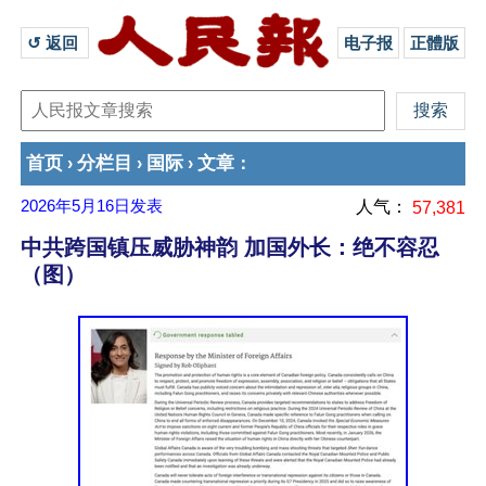
↺ 返回 
电子报
正體版
首页
分栏目
国际
文章
›
›
›
：
2026年5月16日
发表
人气：
57,381
中共跨国镇压威胁神韵 加国外长：绝不容忍
（图）