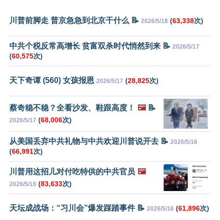
川普前脚走 普京急急到北京干什么 📝
(
63,338
次)
2026/5/18
中共个税反常高增长 贫富双杀时代悄然到来 📝
2026/5/17
(
60,575
次)
天下奇谭 (560) 女孩报恩
(
28,825
次)
2026/5/17
蔡奇稳不稳？全看沙发、鞋跟高度！
🖼️
📝
(
68,006
次)
2026/5/17
从美国丢弃中共礼物与中共欢迎川普说开去 📝
2026/5/16
(
66,991
次)
川普用这招儿对付吃特供的中共官员
🖼️
(
83,633
次)
2026/5/16
天坛成战场：“习川会”爆发踩踏事件 📝
(
61,896
次)
2026/5/16