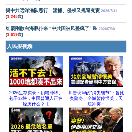
揭中共远洋渔队恶行 滥捕、侵权又规避究责
2026/7/31
(
1,245
次)
红霞刚散白海豚扑来 “中共国被风整疯了” 📝
2026/7/30
(
1,619
次)
人民报视频:
2026生存实录：奶粉冲稀、
川普访华的“消失细节”：鲁比
包子12块，中国普通人正在
奥隐身、全城暂停恨美，天
经历什么？【
坛冲突：