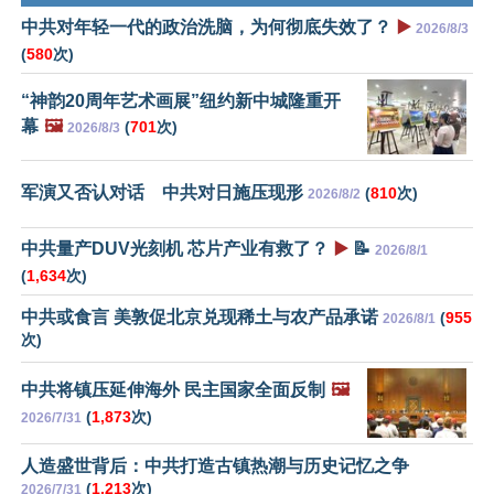
中共对年轻一代的政治洗脑，为何彻底失效了？
▶️
2026/8/3
(
580
次)
“神韵20周年艺术画展”纽约新中城隆重开
幕
🖼️
(
701
次)
2026/8/3
军演又否认对话 中共对日施压现形
(
810
次)
2026/8/2
中共量产DUV光刻机 芯片产业有救了？
▶️
📝
2026/8/1
(
1,634
次)
中共或食言 美敦促北京兑现稀土与农产品承诺
(
955
2026/8/1
次)
中共将镇压延伸海外 民主国家全面反制
🖼️
(
1,873
次)
2026/7/31
人造盛世背后：中共打造古镇热潮与历史记忆之争
(
1,213
次)
2026/7/31