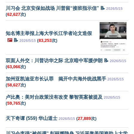
川习会 北京安保如战场 川普留“接班指示信” 📝
2026/5/15
(
62,627
次)
知名博主举报上海大学长江学者论文造假
🖼️
📝
(
83,253
次)
2026/5/15
双面人外交：川普访华之际 北京暗中军援伊朗 📝
2026/5/15
(
63,066
次)
加州亚凯迪亚市长认罪 揭开中共海外统战黑手
2026/5/15
(
58,627
次)
卢比奥：美对台政策没有改变 黎智英案被提及
2026/5/15
(
59,765
次)
天下奇谭 (559) 华山道士
(
27,889
次)
2026/5/15
川习会李强“被低调” 彭丽媛隐身 习近平靠美国资助上大学