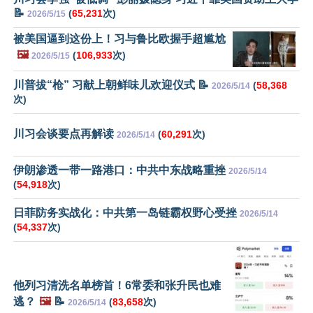
📝
(
65,231
次)
2026/5/15
被美国逼到这份上！习与鲁比欧握手超尴尬
🖼️
(
106,933
次)
2026/5/15
川普拔“枪” 习献上朝鲜味儿欢迎仪式 📝
(
58,368
2026/5/14
次)
川习会谈要点再解读
(
60,291
次)
2026/5/14
伊朗渗透一带一路港口：中共中东战略重挫
2026/5/14
(
54,918
次)
日菲防务实战化：中共第一岛链霸权野心受挫
2026/5/14
(
54,337
次)
他列习清洗名单榜首！6常委和张升民也难
逃？
🖼️
📝
(
83,658
次)
2026/5/14