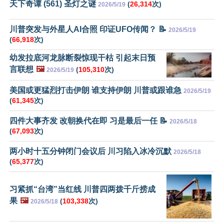
天下奇谭 (561) 圣灯之谜
(
26,314
次)
2026/5/19
川普突发与外星人AI合照 印证UFO传闻？ 📝
2026/5/19
(
66,918
次)
幼发拉底河龙脉断裂惊现干枯 引起末日预
言联想
🖼️
(
105,310
次)
2026/5/19
美国或更猛烈打击伊朗 谁支持伊朗 川普或跟谁急
2026/5/19
(
61,345
次)
四件大事齐发 改朝换代在即 习是最后一任 📝
2026/5/18
(
67,093
次)
两小时十五分钟闭门会议后 川习陷入冰冷沉默
2026/5/18
(
65,377
次)
习紧抓“台湾”当红线 川普四两拨千斤捞成
果
🖼️
(
103,338
次)
2026/5/18