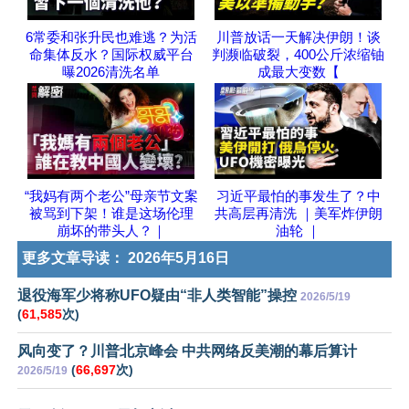
6常委和张升民也难逃？为活
川普放话一天解决伊朗！谈
命集体反水？国际权威平台
判濒临破裂，400公斤浓缩铀
曝2026清洗名单
成最大变数【
“我妈有两个老公”母亲节文案
习近平最怕的事发生了？中
被骂到下架！谁是这场伦理
共高层再清洗 ｜美军炸伊朗
崩坏的带头人？｜
油轮 ｜
更多文章导读：
2026年5月16日
退役海军少将称UFO疑由“非人类智能”操控
2026/5/19
(
61,585
次)
风向变了？川普北京峰会 中共网络反美潮的幕后算计
(
66,697
次)
2026/5/19