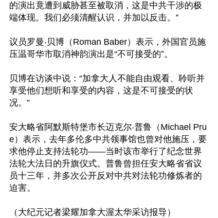
的演出竟遭到威胁甚至被取消，这是中共干涉的极
端体现。我们必须清醒认识，并加以反击。”

议员罗曼‧贝博（Roman Baber）表示，外国官员施
压温哥华市取消神韵演出是“不可接受的”。

贝博在访谈中说：“加拿大人不能自由观看、聆听并
享受他们想听和享受的内容，这是不可接受的状
况。”

安大略省阿默斯特堡市长迈克尔‧普鲁（Michael Pru
e）表示，去年多伦多中共领事馆也曾对他施压，要
求他停止支持法轮功——当时该市举行了纪念世界
法轮大法日的升旗仪式。普鲁曾担任安大略省省议
员十三年，并多次公开反对中共对法轮功修炼者的
迫害。

（大纪元记者梁耀加拿大渥太华采访报导）
