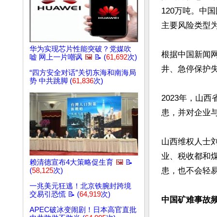
120万吨。中
主要风险类型为“
华为实现芯片性能突破？党媒吹
根据中国新闻网
嘘 网上一片嘲讽
🖼️
📝 (
61,692
次)
井、急停保护失
“四方安全对话”关切东海和南海局
势 中共跳脚 (
61,836
次)
2023年，山
患，并对企业与
山西维权人士
业、税收都和
赖清德宣布4大策略促生育
🖼️
📝
患，也不会轻易
(
58,125
次)
一兆美元狂逃！北京铁腕封跨境
交易引恐慌 📝 (
64,919
次)
中国矿难事故
APEC破冰变闹剧！日本高官直批