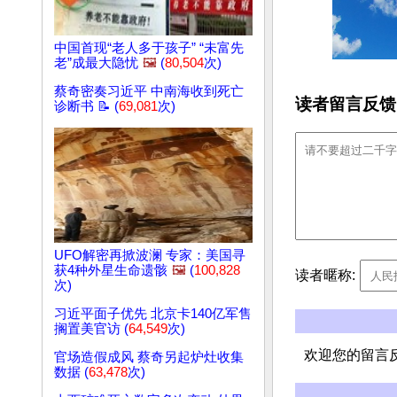
中国首现“老人多于孩子” “未富先
老”成最大隐忧
🖼️
(
80,504
次)
蔡奇密奏习近平 中南海收到死亡
读者留言反馈
诊断书 📝 (
69,081
次)
UFO解密再掀波澜 专家：美国寻
获4种外星生命遗骸
🖼️
(
100,828
读者暱称:
次)
习近平面子优先 北京卡140亿军售
搁置美官访 (
64,549
次)
欢迎您的留言
官场造假成风 蔡奇另起炉灶收集
数据 (
63,478
次)