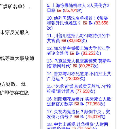
9. 上海惊爆随机砍人 3人受伤含2
生产煤矿名单》，
日籍
🖼️
(
85,704
次)
10. 他列习清洗名单榜首！6常委
和张升民也难逃？
🖼️
📝 (
83,658
次)
人未穿反光服入
11. 川普用这招儿对付吃特供的中
共官员
🖼️
(
83,633
次)
12. 知名博主举报上海大学长江学
者论文造假
🖼️
📝 (
83,253
次)
铜线等重大事故隐
13. 乌克兰无人机空袭频繁 莫斯科
陷“断网时代”
🖼️
(
80,257
次)
14. 普京与习称兄道弟 不怕沾上共
产厄运？ (
78,039
次)
地方财政、就
15. “乞求者”普京贱卖天然气 习“榨
柠檬”算计普京 (
77,698
次)
矿即使存在隐
16. 浏阳烟花厰爆炸 实际死亡人数
远超官方数字
🖼️
📝 (
77,398
次)
17. 央视内鬼造反？颠倒中央，突
发倒习信号？
🖼️
📝 (
75,319
次)
18. 中共出新规 赴华投资“人财两