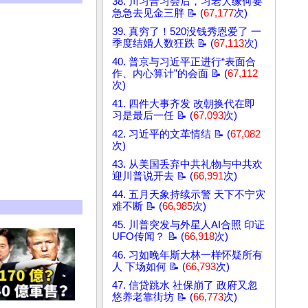
38. 川习普习会后，习老大缘何要
急急去见金三胖 📝 (
67,177
次)
39. 真穷了！520没钱秀恩爱了 一
季度结婚人数狂跌 📝 (
67,113
次)
40. 普京与习近平正进行“表面合
作、内心算计”的会面 📝 (
67,112
次)
41. 四件大事齐发 改朝换代在即
习是最后一任 📝 (
67,093
次)
42. 习近平的文革情结 📝 (
67,082
次)
43. 从美国丢弃中共礼物与中共欢
迎川普说开去 📝 (
66,991
次)
44. 五月天象持续示警 天下不宁灾
难不断 📝 (
66,985
次)
45. 川普突发与外星人AI合照 印证
UFO传闻？ 📝 (
66,918
次)
46. 习如晚年斯大林一样怀疑所有
人 下场如何 📝 (
66,793
次)
47. 信贷跳水 社保崩了 政府又忽
悠养老靠街坊 📝 (
66,773
次)