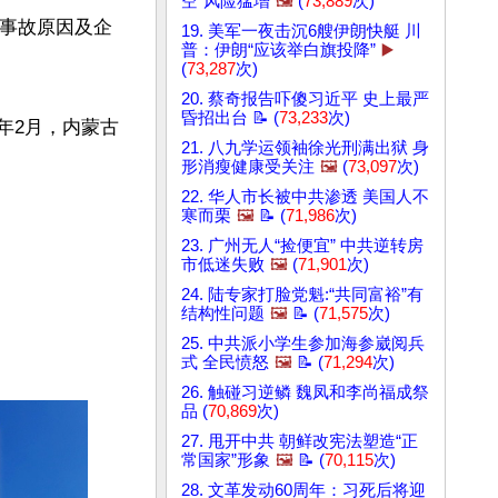
空”风险猛增
🖼️
(
73,889
次)
清事故原因及企
19. 美军一夜击沉6艘伊朗快艇 川
普：伊朗“应该举白旗投降”
▶️
(
73,287
次)
20. 蔡奇报告吓傻习近平 史上最严
昏招出台 📝 (
73,233
次)
3年2月，内蒙古
21. 八九学运领袖徐光刑满出狱 身


形消瘦健康受关注
🖼️
(
73,097
次)
22. 华人市长被中共渗透 美国人不
寒而栗
🖼️
📝 (
71,986
次)
23. 广州无人“捡便宜” 中共逆转房
市低迷失败
🖼️
(
71,901
次)
24. 陆专家打脸党魁:“共同富裕”有
结构性问题
🖼️
📝 (
71,575
次)
25. 中共派小学生参加海参崴阅兵
式 全民愤怒
🖼️
📝 (
71,294
次)
26. 触碰习逆鳞 魏凤和李尚福成祭
品 (
70,869
次)
27. 甩开中共 朝鲜改宪法塑造“正
常国家”形象
🖼️
📝 (
70,115
次)
28. 文革发动60周年：习死后将迎