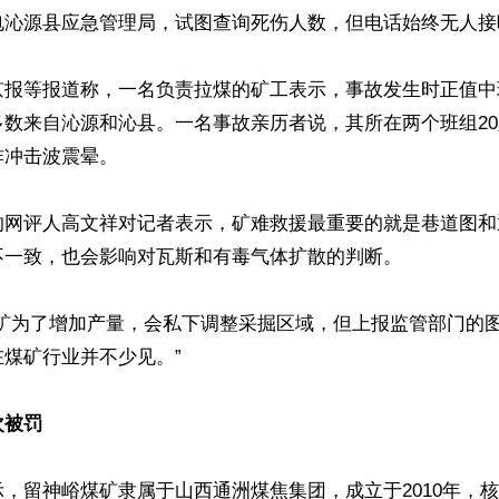
电沁源县应急管理局，试图查询死伤人数，但电话始终无人接听
京报等报道称，一名负责拉煤的矿工表示，事故发生时正值中
数来自沁源和沁县。一名事故亲历者说，其所在两个班组20
冲击波震晕。

的网评人高文祥对记者表示，矿难救援最重要的就是巷道图和
一致，也会影响对瓦斯和有毒气体扩散的判断。

煤矿为了增加产量，会私下调整采掘区域，但上报监管部门的
煤矿行业并不少见。”

次被罚
，留神峪煤矿隶属于山西通洲煤焦集团，成立于2010年，