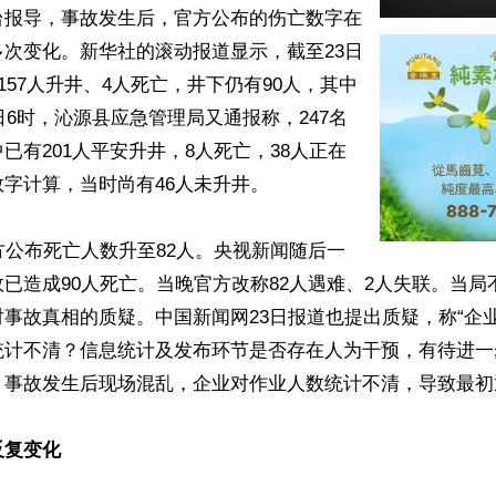
台报导，事故发生后，官方公布的伤亡数字在
次变化。新华社的滚动报道显示，截至23日
有157人升井、4人死亡，井下仍有90人，其中
3日6时，沁源县应急管理局又通报称，247名
已有201人平安升井，8人死亡，38人正在
字计算，当时尚有46人未升井。

方公布死亡人数升至82人。央视新闻随后一
已造成90人死亡。当晚官方改称82人遇难、2人失联。当局
事故真相的质疑。中国新闻网23日报道也提出质疑，称“企
统计不清？信息统计及发布环节是否存在人为干预，有待进一
，事故发生后现场混乱，企业对作业人数统计不清，导致最初
反复变化