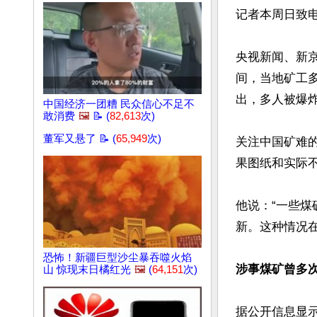
记者本周日致
央视新闻、新
间，当地矿工多
出，多人被爆炸
中国经济一团糟 民众信心不足不
敢消费
🖼️
📝 (
82,613
次)
董军又悬了 📝 (
65,949
次)
关注中国矿难
果图纸和实际不
他说：“一些
新。这种情况在
恐怖！新疆巨型沙尘暴吞噬火焰
涉事煤矿曾多
山 惊现末日橘红光
🖼️
(
64,151
次)
据公开信息显示