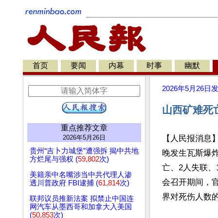
首页
要闻
内幕
时事
幽默
2026年5月26日
山西矿难死
重点推荐文章
2026年5月26日
【人民报消息】
贵州“吉卜力城堡”遭强拆 揭中共地
晚发生瓦斯爆炸
方烂尾与强权 (
59,802
次)
亡、2人失联、
美籍亲中名嘴涉当中共代理人渗
会召开期间，
透川普政府 FBI逮捕 (
61,814
次)
界对死伤人数的
联邦议员推新法案 拟禁止中国连
网汽车从墨西哥和加拿大入美国
(
50,853
次)