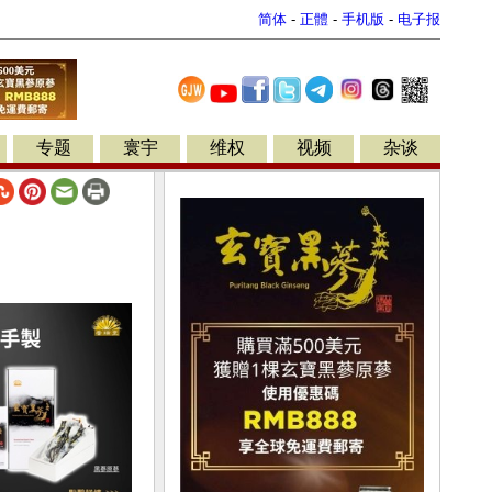
简体
-
正體
-
手机版
-
电子报
专题
寰宇
维权
视频
杂谈