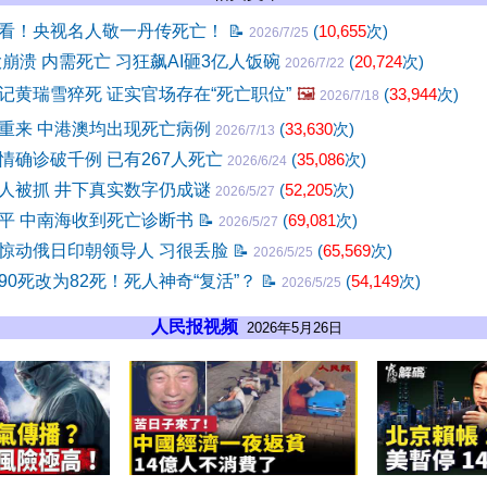
看！央视名人敬一丹传死亡！
📝
(
10,655
次)
2026/7/25
大崩溃 内需死亡 习狂飙AI砸3亿人饭碗
(
20,724
次)
2026/7/22
记黄瑞雪猝死 证实官场存在“死亡职位”
🖼️
(
33,944
次)
2026/7/18
重来 中港澳均出现死亡病例
(
33,630
次)
2026/7/13
情确诊破千例 已有267人死亡
(
35,086
次)
2026/6/24
人被抓 井下真实数字仍成谜
(
52,205
次)
2026/5/27
平 中南海收到死亡诊断书
📝
(
69,081
次)
2026/5/27
惊动俄日印朝领导人 习很丢脸
📝
(
65,569
次)
2026/5/25
90死改为82死！死人神奇“复活”？
📝
(
54,149
次)
2026/5/25
人民报视频
2026年5月26日