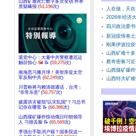
山西矿难死亡数字多次变动 外界
质疑瞒报 (
51,196
次)
人在做，天在
2026年经济
四川政法委书
新冠疫情卷土
刚果伊波拉疫
山西矿难十多
退党中心：大量中共警察遭厄运
蔡奇密奏习近
触目惊心
🖼️
📝 (
59,275
次)
山西煤矿爆炸
南海恶习搬月球！美智库促太空
军反制中共 (
62,249
次)
山西特大矿难
川普称将与赖清德通话，台湾：
“非常乐意” (
50,757
次)
披露洪灾被指“以灾乱国”？习总书
记你在哪里 📝 (
66,386
次)
山西煤矿爆炸惊动俄日印朝领导
人 习很丢脸 📝 (
65,569
次)
李强出手取消户籍？国务院这一