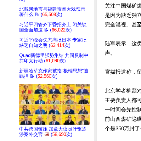
关注中国煤矿
北戴河地震与福建雷暴大戏预示
著什么 📝 (
65,508
次)
是因为缺乏独
完全漠视。甚至
习近平四管齐下昏招齐上 闭关锁
国全面加速 📝 (
66,022
次)
习近平峰会失态痛批日本 专家批
陆军表示，这
缺乏自知之明 (
63,414
次)
声。

Quad新德里强势集结 共同反制中
共印太行动 (
61,090
次)
新疆哈萨克作家被指“极端思想”遭
官媒报道称，
羁押 📝 (
52,560
次)
北京学者柳磊
主要负责人都
一时间会先控制
前山西煤矿隐瞒
个是350万封
中共跨国镇压 加拿大议员吁驱逐
涉案外交官
🖼️
(
58,690
次)