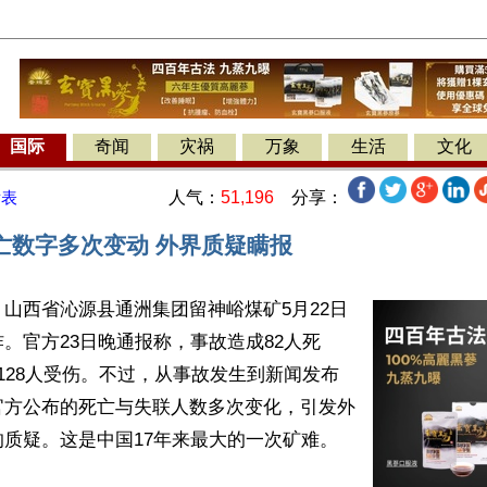
国际
奇闻
灾祸
万象
生活
文化
人气：
51,196
分享：
发表
亡数字多次变动 外界质疑瞒报
山西省沁源县通洲集团留神峪煤矿5月22日
。官方23日晚通报称，事故造成82人死
128人受伤。不过，从事故发生到新闻发布
官方公布的死亡与失联人数多次变化，引发外
质疑。这是中国17年来最大的一次矿难。
