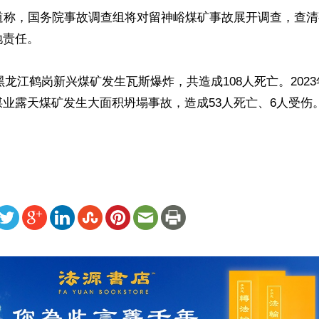
报道称，国务院事故调查组将对留神峪煤矿事故展开调查，查
责任。

月，黑龙江鹤岗新兴煤矿发生瓦斯爆炸，共造成108人死亡。202
业露天煤矿发生大面积坍塌事故，造成53人死亡、6人受伤。
ww.renminbao.com/rmb/articles/2026/5/26/95321.html