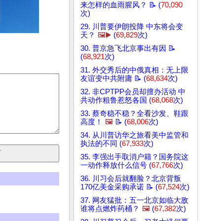
来怎样的血雨腥风？ 📝 (
70,090
次)
29. 川普要伊朗投降 中东将会变
天？
🖼️▶️
(
69,829
次)
30. 普京急飞北京事出有因 📝
(
68,921
次)
31. 外交秀后的中俄真相：无上限
友谊变中共附庸 📝 (
68,634
次)
32. 非CPTPP会员却擅办活动 中
共动作粗鲁惹怒各国 (
68,068
次)
33. 蔡奇稳不稳？全看沙发、鞋跟
高度！
🖼️
📝 (
68,006
次)
34. 从川普访华之旅看美中监管和
执法的不同 (
67,933
次)
35. 李强出手取消户籍？国务院这
一动作释放什么信号 (
67,766
次)
36. 川习会后就翻脸？北京背叛
170亿美金采购承诺 📝 (
67,524
次)
37. 网友猛批：五一北京如临大敌
谁将点燃炸药桶？
🖼️
(
67,382
次)