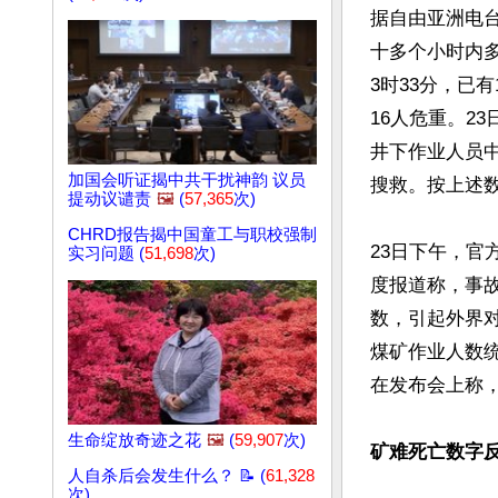
据自由亚洲电
十多个小时内多
3时33分，已
16人危重。2
井下作业人员中
加国会听证揭中共干扰神韵 议员
搜救。按上述数
提动议谴责
🖼️
(
57,365
次)
CHRD报告揭中国童工与职校强制
23日下午，官
实习问题 (
51,698
次)
度报道称，事故
数，引起外界对
煤矿作业人数
在发布会上称
生命绽放奇迹之花
🖼️
(
59,907
次)
矿难死亡数字
人自杀后会发生什么？ 📝 (
61,328
次)