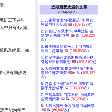
。

近期最受欢迎的文章
2026年5月26日
班矿工下井时
1. 儿童零食变“杀蚁新药” 引网友
热议与社会反思
🖼️
(
109,178
次)
人中只有4人跑
2. 川普以“奉承术”与中共过招 破
除“东升西降”迷思
🖼️
📝 (
108,220
次)
3. 被美国逼到这份上！习与鲁比
通风系统图。如
欧握手超尴尬
🖼️
(
106,933
次)
4. 幼发拉底河龙脉断裂惊现干枯
引起末日预言联想
🖼️
(
105,310
次)
5. 大陆网友“箭射龙袍猪头” 中南
图纸没有同步更
海那位连发噩梦
🖼️▶️
📝 (
105,197
次)
6. 习紧抓“台湾”当红线 川普四两
拨千斤捞成果
🖼️
(
103,338
次)
7. 三驾马车油门踩不动 中国多产
业现倒闭潮
🖼️
📝 (
87,298
次)
8. 大陆男猝死街边 视频引爆网络
核定产能为年产
🖼️
📝 (
86,842
次)