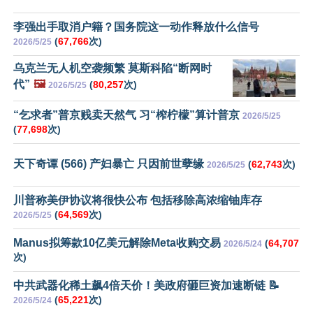
李强出手取消户籍？国务院这一动作释放什么信号
(
67,766
次)
2026/5/25
乌克兰无人机空袭频繁 莫斯科陷“断网时
代”
🖼️
(
80,257
次)
2026/5/25
“乞求者”普京贱卖天然气 习“榨柠檬”算计普京
2026/5/25
(
77,698
次)
天下奇谭 (566) 产妇暴亡 只因前世孽缘
(
62,743
次)
2026/5/25
川普称美伊协议将很快公布 包括移除高浓缩铀库存
(
64,569
次)
2026/5/25
Manus拟筹款10亿美元解除Meta收购交易
(
64,707
2026/5/24
次)
中共武器化稀土飙4倍天价！美政府砸巨资加速断链 📝
(
65,221
次)
2026/5/24