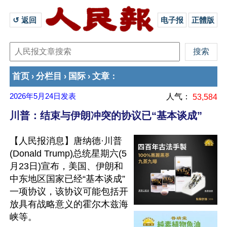
↺ 返回 
电子报
正體版
首页
分栏目
国际
文章
›
›
›
：
2026年5月24日
发表
人气：
53,584
川普：结束与伊朗冲突的协议已“基本谈成”
【人民报消息】唐纳德·川普
(Donald Trump)总统星期六(5
月23日)宣布，美国、伊朗和
中东地区国家已经“基本谈成”
一项协议，该协议可能包括开
放具有战略意义的霍尔木兹海
峡等。
