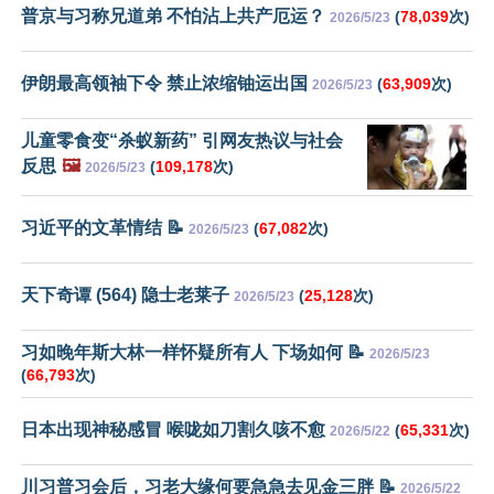
普京与习称兄道弟 不怕沾上共产厄运？
(
78,039
次)
2026/5/23
伊朗最高领袖下令 禁止浓缩铀运出国
(
63,909
次)
2026/5/23
儿童零食变“杀蚁新药” 引网友热议与社会
反思
🖼️
(
109,178
次)
2026/5/23
习近平的文革情结 📝
(
67,082
次)
2026/5/23
天下奇谭 (564) 隐士老莱子
(
25,128
次)
2026/5/23
习如晚年斯大林一样怀疑所有人 下场如何 📝
2026/5/23
(
66,793
次)
日本出现神秘感冒 喉咙如刀割久咳不愈
(
65,331
次)
2026/5/22
川习普习会后，习老大缘何要急急去见金三胖 📝
2026/5/22