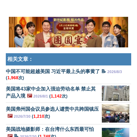
相关文章：
中国不可能超越美国 习近平最上头的事黄了 📝
2026/8/3
(
1,968
次)
美国将43家中企加入强迫劳动名单 禁止其
产品入境
🖼️
(
1,142
次)
2026/8/1
美国弗州国会议员参选人谴责中共跨国镇压
🖼️
(
1,210
次)
2026/7/30
美国战地摄影师：在台湾什么东西最可怕
🖼️
📝
(
1,748
次)
2026/7/30