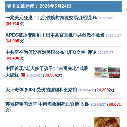
更多文章导读：
2026年5月24日
一兆美元狂逃！北京铁腕封跨境交易引恐慌 📝
2026/5/27
(
64,919
次)
APEC破冰变闹剧！日本高官直批中共敢做不敢当
2026/5/27
(
64,995
次)
中共至今为何没有对美国公布“UFO文件”评论
2026/5/27
(
63,430
次)
中国首现“老人多于孩子” “未富先老”成最
大隐忧
🖼️
(
80,504
次)
2026/5/27
天下奇谭 (568) 受伤的狐貍和丑姑娘
(
24,208
次)
2026/5/27
蔡奇密奏习近平 中南海收到死亡诊断书 📝
(
69,081
2026/5/27
次)