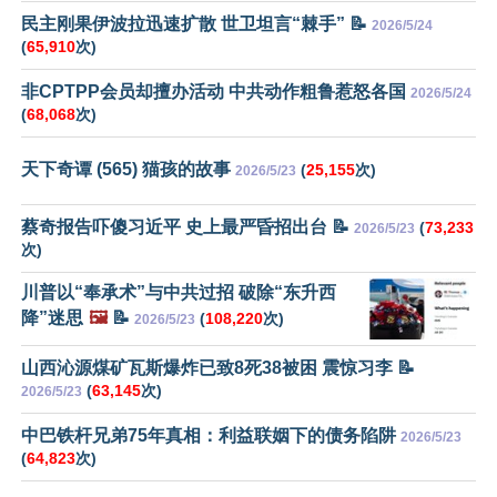
民主刚果伊波拉迅速扩散 世卫坦言“棘手” 📝
2026/5/24
(
65,910
次)
非CPTPP会员却擅办活动 中共动作粗鲁惹怒各国
2026/5/24
(
68,068
次)
天下奇谭 (565) 猫孩的故事
(
25,155
次)
2026/5/23
蔡奇报告吓傻习近平 史上最严昏招出台 📝
(
73,233
2026/5/23
次)
川普以“奉承术”与中共过招 破除“东升西
降”迷思
🖼️
📝
(
108,220
次)
2026/5/23
山西沁源煤矿瓦斯爆炸已致8死38被困 震惊习李 📝
(
63,145
次)
2026/5/23
中巴铁杆兄弟75年真相：利益联姻下的债务陷阱
2026/5/23
(
64,823
次)