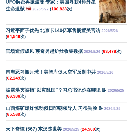
UFO解密再掀波澜 专家：美国寻获4种外星
生命遗骸
🖼️
(
100,828
次)
2026/5/27
习近平面子优先 北京卡140亿军售搁置美官访
2026/5/26
(
64,549
次)
官场造假成风 蔡奇另起炉灶收集数据
(
63,478
次)
2026/5/26
南海恶习搬月球！美智库促太空军反制中共
2026/5/26
(
62,249
次)
披露洪灾被指“以灾乱国”？习总书记你在哪里 📝
2026/5/25
(
66,386
次)
山西煤矿爆炸惊动俄日印朝领导人 习很丢脸 📝
2026/5/25
(
65,569
次)
天下奇谭 (567) 东汉陈世美
(
24,500
次)
2026/5/25