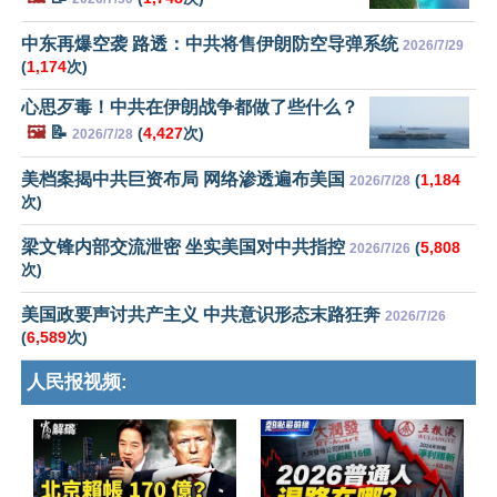
中东再爆空袭 路透：中共将售伊朗防空导弹系统
2026/7/29
(
1,174
次)
心思歹毒！中共在伊朗战争都做了些什么？
🖼️
📝
(
4,427
次)
2026/7/28
美档案揭中共巨资布局 网络渗透遍布美国
(
1,184
2026/7/28
次)
梁文锋内部交流泄密 坐实美国对中共指控
(
5,808
2026/7/26
次)
美国政要声讨共产主义 中共意识形态末路狂奔
2026/7/26
(
6,589
次)
人民报视频: