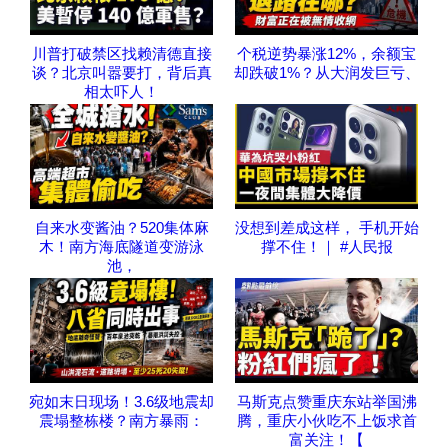
川普打破禁区找赖清德直接
个税逆势暴涨12%，余额宝
谈？北京叫嚣要打，背后真
却跌破1%？从大润发巨亏、
相太吓人！
自来水变酱油？520集体麻
没想到差成这样， 手机开始
木！南方海底隧道变游泳
撑不住！｜ #人民报
池，
宛如末日现场！3.6级地震却
马斯克点赞重庆东站举国沸
震塌整栋楼？南方暴雨：
腾，重庆小伙吃不上饭求首
富关注！【