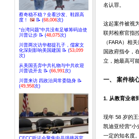
名认罪。

蔡奇稳不稳？全看沙发、鞋跟高
度！
🖼️
📝 (
68,006
次)
这起案件被视
“台湾问题”中共没有足够筹码迫使
联邦检察官指
川普让步 📝 (
48,075
次)
（FARA）相
川普两次访华都提孔子，儒家文
化深刻影响美国建国 📝 (
53,099
国政府指令，
次)
立，她最高可能面
从美国丢弃中共礼物与中共欢迎
川普说开去 📝 (
66,991
次)
一、 案件核
川普来访 四政治局常委隐身 📝
(
49,958
次)
1. 从教育业者
现年 58 岁
凯迪亚经营“小史丹
一定的知名度。2
CECC听证会聚焦中共强摘器官