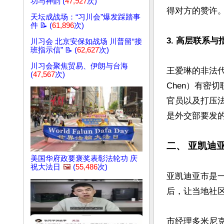
功与神韵 (
47,927
次)
得对方的赞许。 
天坛成战场：“习川会”爆发踩踏事
件 📝 (
61,896
次)
3. 高层联系与
川习会 北京安保如战场 川普留“接
班指示信” 📝 (
62,627
次)
川习会聚焦贸易、伊朗与台海
王爱琳的非法代
(
47,567
次)
Chen）有密
官员以及打压
是外交部要发的
二、 亚凯迪
美国华府政要褒奖表彰法轮功 庆
祝大法日
🖼️
(
55,486
次)
亚凯迪亚市是一
后，让当地社区
市经理多米尼克·