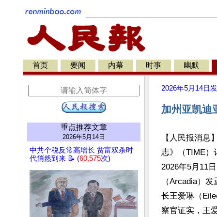
首页
要闻
内幕
时事
幽默
2026年5月14日
加州亚凯迪
重点推荐文章
2026年5月14日
【人民报消息
中共个税反常高增长 贫富双杀时
志》（TIME）记者
代悄然到来 📝 (
60,575
次)
2026年5月
（Arcadi
长王爱琳（Eil
察官证实，王爱