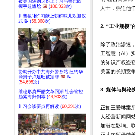
被美国逼到这份上！习与鲁比欧
握手超尴尬
🖼️
(
106,933
次)
人士，强迫他们
川普拔“枪” 习献上朝鲜味儿欢迎仪
式 📝 (
58,368
次)
2. “工业规模
除了政治渗透，
工智慧（AI）
的知识产权盗窃给
美国的长期竞争
协助开办中共海外警务站 纽约华
裔男子卢建旺被定罪
🖼️
📝
(
54,698
次)
3. 媒体与舆论
维稳形势严酷文革回潮 社会管控
趋紧海归倒霉 (
44,903
次)
川习会谈要点再解读 (
60,291
次)
正如王爱琳案
人经营新闻网
加潜在影响。
正从内部侵蚀美