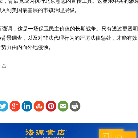
市长，背后竟成为执行北京意志的宣传工具。这显示中共的渗
入到美国最基层的市镇治理层级。 

局长所强调，这是一场保卫民主价值的长期战争。只有透过更透
员背景调查，以及对非法代理行为的严厉法律惩处，才能有效
势力由内而外地侵蚀。 

）△
ww.renminbao.com/rmb/articles/2026/5/15/95208.html