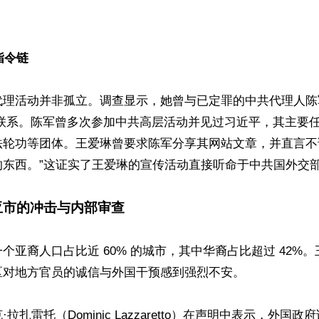


指令链
理活动并非孤立。调查显示，她曾与已定罪的中共代理人陈军（
切联系。陈军曾多次参加中共高层活动并见过习近平，其主要
法轮功等团体。王爱琳曾要求陈军分享其网站文章，并直言不
东西。”这证实了王爱琳的宣传活动直接听命于中共国外交部
亚市的冲击与内部审查
个亚裔人口占比近 60% 的城市，其中华裔占比超过 42%
对地方官员的诚信与外国干预感到强烈不安。 

拉扎雷托（Dominic Lazzaretto）在声明中表示，外国