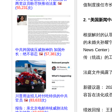
两党议员盼尽快推动法案
🖼️
值制度接任市长
(
55,231
次)
2. “美国新闻
根据解封的认罪
的未婚夫孙耀宁（Y
News Ce
中共跨国镇压威胁神韵 加国外
长：绝不容忍
🖼️
(
57,381
次)
传（统战）的工
法庭文件揭露了
新疆议题： 20
容旨在淡化或否
川普用这招儿对付吃特供的中共
官员
🖼️
(
83,633
次)
报告：亲北京电邮持续威胁法轮
绩效回报： 