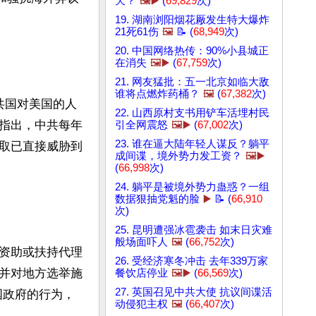
天？
🖼️▶️
(
69,829
次)
19. 湖南浏阳烟花厰发生特大爆炸
21死61伤
🖼️
📝 (
68,949
次)
20. 中国网络热传：90%小县城正
在消失
🖼️▶️
(
67,759
次)
21. 网友猛批：五一北京如临大敌
谁将点燃炸药桶？
🖼️
(
67,382
次)
中共国对美国的人
22. 山西原村支书用铲车活埋村民
利指出，中共每年
引全网震怒
🖼️▶️
(
67,002
次)
23. 谁在逼大陆年轻人谋反？躺平
性窃取已直接威胁到
成间谍，境外势力发工资？
🖼️▶️
(
66,998
次)
24. 躺平是被境外势力蛊惑？一组
数据狠抽党魁的脸
▶️
📝 (
66,910
次)
25. 昆明遭强冰雹袭击 如末日灾难
般场面吓人
🖼️
(
66,752
次)
资助或扶持代理
26. 受经济寒冬冲击 去年339万家
并对地方选举施
餐饮店停业
🖼️▶️
(
66,569
次)
27. 英国召见中共大使 抗议间谍活
国政府的行为，
动侵犯主权
🖼️
(
66,407
次)