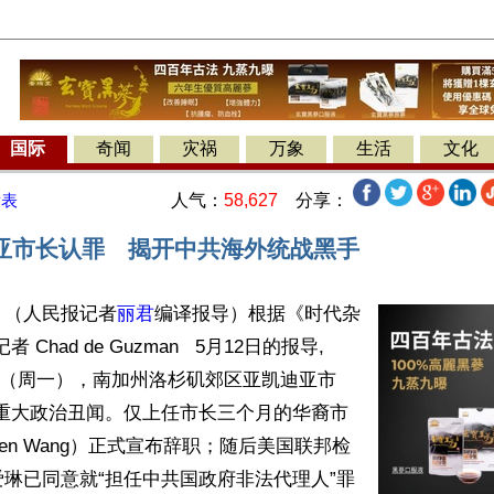
国际
奇闻
灾祸
万象
生活
文化
人气：
58,627
分享：
发表
亚市长认罪 揭开中共海外统战黑手
】（人民报记者
丽君
编译报导）根据《时代杂
 Chad de Guzman   5月12日的报导,  
11日（周一），南加州洛杉矶郊区亚凯迪亚市
a）发重大政治丑闻。仅上任市长三个月的华裔市
een Wang）正式宣布辞职；随后美国联邦检
琳已同意就“担任中共国政府非法代理人”罪