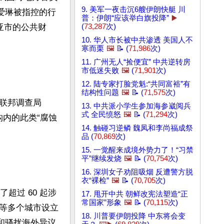
9. 美军一夜击沉6艘伊朗快艇 川
爱琳被指控的行
普：伊朗“应该举白旗投降”
▶️
迪亚市的公共财
(
73,287
次)
10. 华人市长被中共渗透 美国人不
寒而栗
🖼️
📝 (
71,986
次)
11. 广州无人“捡便宜” 中共逆转房
市低迷失败
🖼️
(
71,901
次)
12. 陆专家打脸党魁:“共同富裕”有
结构性问题
🖼️
📝 (
71,575
次)
联邦调查局
13. 中共派小学生参加海参崴阅兵
式 全民愤怒
🖼️
📝 (
71,294
次)
机构内的此类“腐蚀
14. 触碰习逆鳞 魏凤和李尚福成祭
品 (
70,869
次)
15. 一觉醒来成境外势力了！“习禁
平”继续发烧
🖼️
📝 (
70,754
次)
16. 深圳女子劝阻吸烟 反遭警方脱
衣“裸检”
🖼️
📝 (
70,705
次)
了超过 60 起涉
17. 甩开中共 朝鲜改宪法塑造“正
常国家”形象
🖼️
📝 (
70,115
次)
等多个城市设立
18. 川普要伊朗投降 中东将会变
和骚扰海外异议