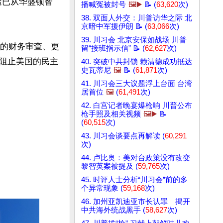
透已从华盛顿智
播喊冤被封号
🖼️▶️
📝 (
63,620
次)
38. 双面人外交：川普访华之际 北
京暗中军援伊朗 📝 (
63,066
次)
39. 川习会 北京安保如战场 川普
明的财务审查、更
留“接班指示信” 📝 (
62,627
次)
阻止美国的民主
40. 突破中共封锁 赖清德成功抵达
史瓦蒂尼
🖼️
📝 (
61,871
次)
41. 川习会三大议题浮上台面 台湾
居首位
🖼️
(
61,491
次)
42. 白宫记者晚宴爆枪响 川普公布
枪手照及相关视频
🖼️▶️
📝
(
60,515
次)
43. 川习会谈要点再解读 (
60,291
次)
44. 卢比奥：美对台政策没有改变
黎智英案被提及 (
59,765
次)
45. 时评人士分析“川习会”前的多
个异常现象 (
59,168
次)
46. 加州亚凯迪亚市长认罪 揭开
中共海外统战黑手 (
58,627
次)