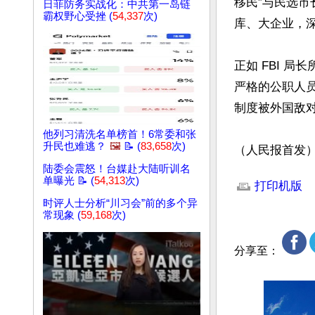
移民”与民选
日菲防务实战化：中共第一岛链
霸权野心受挫 (
54,337
次)
库、大企业，深
正如 FBI 
严格的公职人
制度被外国敌对
他列习清洗名单榜首！6常委和张
升民也难逃？
🖼️
📝 (
83,658
次)
（人民报首发
文章网址: http://w
陆委会震怒！台媒赴大陆听训名
单曝光 📝 (
54,313
次)
打印机版
时评人士分析“川习会”前的多个异
常现象 (
59,168
次)
分享至：