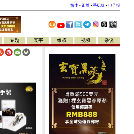
简体
-
正體
-
手机版
-
电子报
专题
寰宇
维权
视频
杂谈