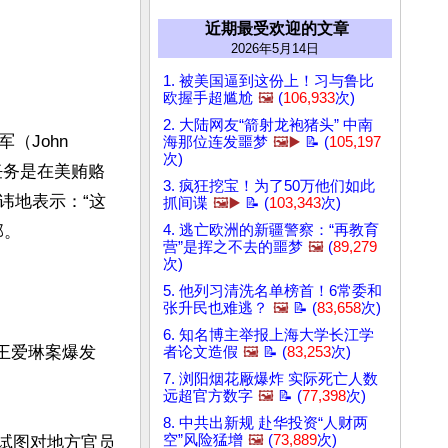
近期最受欢迎的文章
2026年5月14日
1. 被美国逼到这份上！习与鲁比
欧握手超尴尬
🖼️
(
106,933
次)
2. 大陆网友“箭射龙袍猪头” 中南
John 
海那位连发噩梦
🖼️▶️
📝 (
105,197
次)
任务是在美贿赂
3. 疯狂挖宝！为了50万他们如此
讳地表示：“这
抓间谍
🖼️▶️
📝 (
103,343
次)
。

4. 逃亡欧洲的新疆警察：“再教育
营”是挥之不去的噩梦
🖼️
(
89,279
次)
5. 他列习清洗名单榜首！6常委和
张升民也难逃？
🖼️
📝 (
83,658
次)
6. 知名博主举报上海大学长江学
。王爱琳案爆发
者论文造假
🖼️
📝 (
83,253
次)
7. 浏阳烟花厰爆炸 实际死亡人数
远超官方数字
🖼️
📝 (
77,398
次)
8. 中共出新规 赴华投资“人财两
空”风险猛增
🖼️
(
73,889
次)
政府试图对地方官员