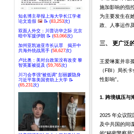
施加影响的指
为主要发生在她
知名博主举报上海大学长江学者
论文造假
🖼️
📝 (
83,253
次)
政、人事运作及
双面人外交：川普访华之际 北京
暗中军援伊朗 📝 (
63,066
次)
三、 更广泛
加州亚凯迪亚市长认罪 揭开中
共海外统战黑手 (
58,627
次)
卢比奥：美对台政策没有改变 黎
王爱琳案并非
智英案被提及 (
59,765
次)
（FBI）局长卡
川习会李强“被低调” 彭丽媛隐身
性影响”。  

习近平靠美国资助上大学 📝
(
65,231
次)
1. 跨境镇压与
2025 年众议
及中共国的间
的“秘密警察