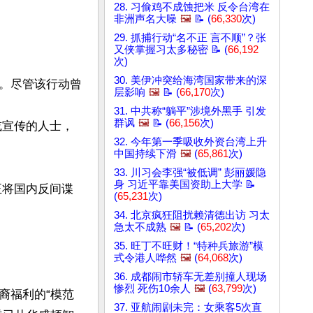
28. 习偷鸡不成蚀把米 反令台湾在
非洲声名大噪
🖼️
📝 (
66,330
次)
29. 抓捕行动“名不正 言不顺”？张
又侠掌握习太多秘密 📝 (
66,192
次)
30. 美伊冲突给海湾国家带来的深
。尽管该行动曾
层影响
🖼️
📝 (
66,170
次)
31. 中共称“躺平”涉境外黑手 引发
群讽
🖼️
📝 (
66,156
次)
或宣传的人士，
32. 今年第一季吸收外资台湾上升
中国持续下滑
🖼️
(
65,861
次)
33. 川习会李强“被低调” 彭丽媛隐
身 习近平靠美国资助上大学 📝
正将国内反间谍
(
65,231
次)
34. 北京疯狂阻扰赖清德出访 习太
急太不成熟
🖼️
📝 (
65,202
次)
35. 旺丁不旺财！“特种兵旅游”模
式令港人哗然
🖼️
(
64,068
次)
36. 成都闹市轿车无差别撞人现场
惨烈 死伤10余人
🖼️
(
63,799
次)
裔福利的“模范
37. 亚航闹剧未完：女乘客5次直