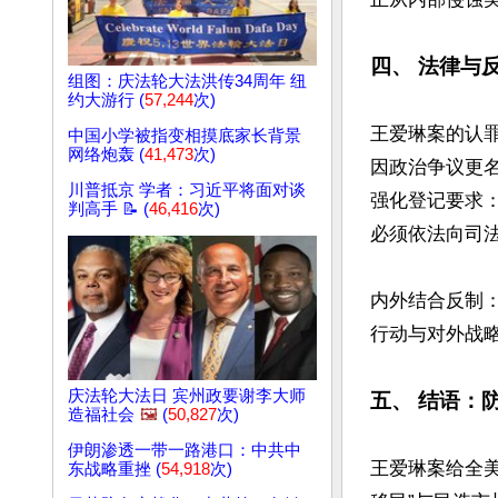
四、 法律与
组图：庆法轮大法洪传34周年 纽
约大游行 (
57,244
次)
王爱琳案的认
中国小学被指变相摸底家长背景
网络炮轰 (
41,473
次)
因政治争议更名
川普抵京 学者：习近平将面对谈
强化登记要求
判高手 📝 (
46,416
次)
必须依法向司法
内外结合反制
行动与对外战略
庆法轮大法日 宾州政要谢李大师
五、 结语：
造福社会
🖼️
(
50,827
次)
伊朗渗透一带一路港口：中共中
王爱琳案给全
东战略重挫 (
54,918
次)