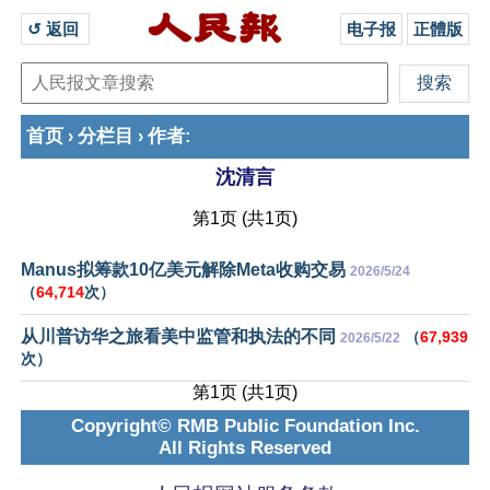
↺ 返回 
电子报
正體版
首页
分栏目
作者
›
›
:
沈清言
第1页 (共1页)
Manus拟筹款10亿美元解除Meta收购交易
2026/5/24
（
64,714
次）
从川普访华之旅看美中监管和执法的不同
（
67,939
2026/5/22
次）
第1页 (共1页)
Copyright© RMB Public Foundation Inc.
All Rights Reserved