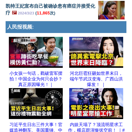
凯特王妃宣布自己被确诊患有癌症并接受化
疗
🖼️
(
11,865
次)
2024/3/23
人民报视频:
小女孩一句话，戳破雷军摆
河北巨雹狂砸如世界末日，
拍！中国企业为何只会抄？
端午节武汉变海、广西山洪
真正原因曝光！｜
爆发！ ｜
习近平生日出三件大事！官
内娱天塌了？顶流明星求工
媒造神翻车、美国重锤、中
作，横店群演惨状空前！ ｜#