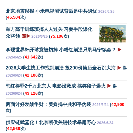
北京地震误报 小米电视测试背后是中共隐忧
2026/6/25
(
45,504
次)
军方高干训练班搞人人过关 习耍手段矮化
众将领
🖼️▶️
(
75,196
次)
2026/6/25
李现世界杯开球竟被切掉 小粉红崩溃只剩马宁续命？
▶️
(
41,642
次)
2026/6/25
2026大学生找工作找到崩溃 投200份简历全石沉大海
▶️
📝
(
42,186
次)
2026/6/24
韩红得罪2千万北京人 电影没救成 搞笑段子爆火
▶️
📝
(
43,126
次)
2026/6/24
两面讨好发战争财：美媒揭中共和平伪装
(
42,900
2026/6/24
次)
供应链武器化！北京断供关键技术暴露野心
2026/6/24
(
42,568
次)