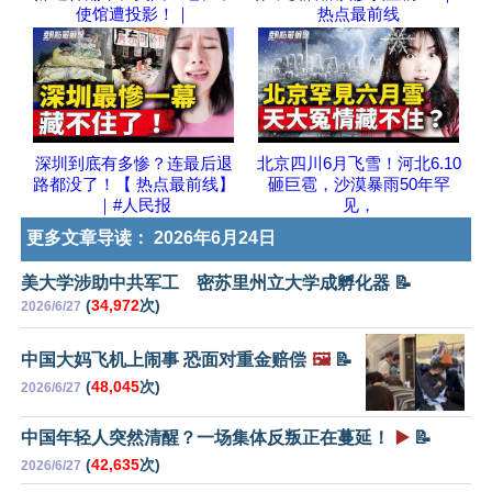
使馆遭投影！｜
热点最前线
深圳到底有多惨？连最后退
北京四川6月飞雪！河北6.10
路都没了！【 热点最前线】
砸巨雹，沙漠暴雨50年罕
｜#人民报
见，
更多文章导读：
2026年6月24日
美大学涉助中共军工 密苏里州立大学成孵化器 📝
(
34,972
次)
2026/6/27
中国大妈飞机上闹事 恐面对重金赔偿
🖼️
📝
(
48,045
次)
2026/6/27
中国年轻人突然清醒？一场集体反叛正在蔓延！
▶️
📝
(
42,635
次)
2026/6/27