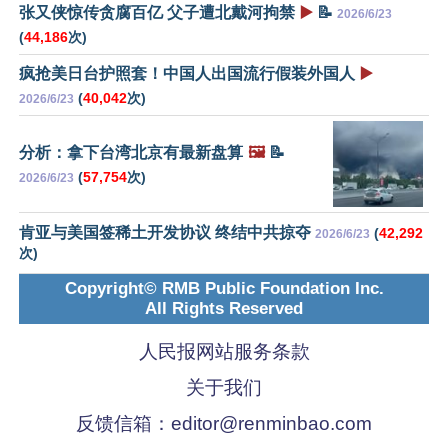
张又侠惊传贪腐百亿 父子遭北戴河拘禁
▶️
📝
2026/6/23
(
44,186
次)
疯抢美日台护照套！中国人出国流行假装外国人
▶️
(
40,042
次)
2026/6/23
分析：拿下台湾北京有最新盘算
🖼️
📝
(
57,754
次)
2026/6/23
肯亚与美国签稀土开发协议 终结中共掠夺
(
42,292
2026/6/23
次)
Copyright© RMB Public Foundation Inc.
All Rights Reserved
人民报网站服务条款
关于我们
反馈信箱：
editor@renminbao.com