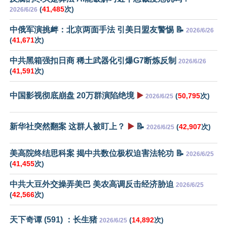
(
41,485
次)
2026/6/26
中俄军演挑衅：北京两面手法 引美日盟友警惕 📝
2026/6/26
(
41,671
次)
中共黑箱强扣日商 稀土武器化引爆G7断炼反制
2026/6/26
(
41,591
次)
中国影视彻底崩盘 20万群演陷绝境
▶️
(
50,795
次)
2026/6/25
新华社突然翻案 这群人被盯上？
▶️
📝
(
42,907
次)
2026/6/25
美高院终结思科案 揭中共数位极权迫害法轮功 📝
2026/6/25
(
41,455
次)
中共大豆外交操弄美巴 美农高调反击经济胁迫
2026/6/25
(
42,566
次)
天下奇谭 (591) ：长生猪
(
14,892
次)
2026/6/25