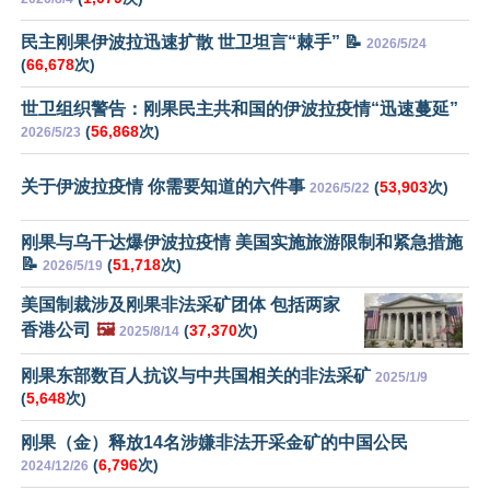
民主刚果伊波拉迅速扩散 世卫坦言“棘手” 📝
2026/5/24
(
66,678
次)
世卫组织警告：刚果民主共和国的伊波拉疫情“迅速蔓延”
(
56,868
次)
2026/5/23
关于伊波拉疫情 你需要知道的六件事
(
53,903
次)
2026/5/22
刚果与乌干达爆伊波拉疫情 美国实施旅游限制和紧急措施
📝
(
51,718
次)
2026/5/19
美国制裁涉及刚果非法采矿团体 包括两家
香港公司
🖼️
(
37,370
次)
2025/8/14
刚果东部数百人抗议与中共国相关的非法采矿
2025/1/9
(
5,648
次)
刚果（金）释放14名涉嫌非法开采金矿的中国公民
(
6,796
次)
2024/12/26