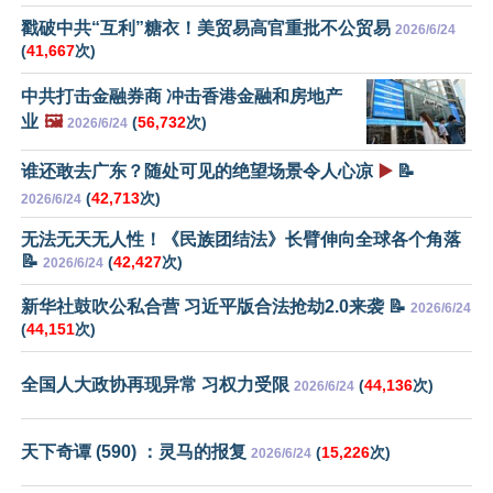
戳破中共“互利”糖衣！美贸易高官重批不公贸易
2026/6/24
(
41,667
次)
中共打击金融券商 冲击香港金融和房地产
业
🖼️
(
56,732
次)
2026/6/24
谁还敢去广东？随处可见的绝望场景令人心凉
▶️
📝
(
42,713
次)
2026/6/24
无法无天无人性！《民族团结法》长臂伸向全球各个角落
📝
(
42,427
次)
2026/6/24
新华社鼓吹公私合营 习近平版合法抢劫2.0来袭 📝
2026/6/24
(
44,151
次)
全国人大政协再现异常 习权力受限
(
44,136
次)
2026/6/24
天下奇谭 (590) ：灵马的报复
(
15,226
次)
2026/6/24