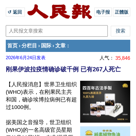
↺ 返回 
电子报
正體版
首页
分栏目
国际
文章
›
›
›
：
2026年6月24日
发表
人气：
35,846
刚果伊波拉疫情确诊破千例 已有267人死亡
【人民报消息】世界卫生组织
(WHO)表示，在刚果民主共
和国，确诊埃博拉病例已有超
过1000例。

据美国之音报导，世卫组织
(WHO)的一名高级官员星期