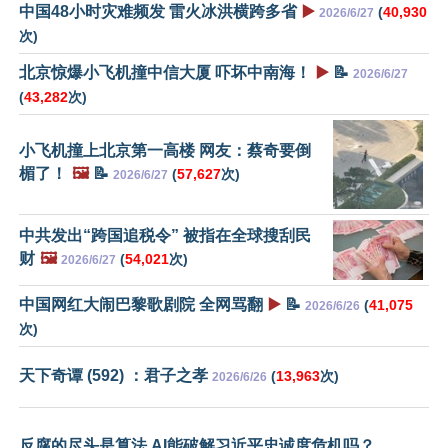
中国48小时灾难频发 雷火冰洪横跨多省
▶️
(
40,930
2026/6/27
次)
北京惊爆小飞机撞中信大厦 吓坏中南海！
▶️
📝
2026/6/27
(
43,282
次)
小飞机撞上北京第一高楼 网友：蔡奇要倒
楣了！
🖼️
📝
(
57,627
次)
2026/6/27
中共发出“跨国追税令” 被指在全球搜刮民
财
🖼️
(
54,021
次)
2026/6/27
中国网红大闹巴黎歌剧院 全网骂翻
▶️
📝
(
41,075
2026/6/26
次)
天下奇谭 (592) ：君子之孝
(
13,963
次)
2026/6/26
反腐的尽头是算法 AI能破解习近平忠诚度危机吗？