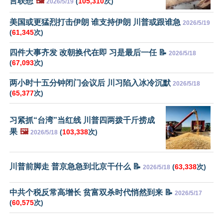
言联想
🖼️
(
105,310
次)
2026/5/19
美国或更猛烈打击伊朗 谁支持伊朗 川普或跟谁急
2026/5/19
(
61,345
次)
四件大事齐发 改朝换代在即 习是最后一任 📝
2026/5/18
(
67,093
次)
两小时十五分钟闭门会议后 川习陷入冰冷沉默
2026/5/18
(
65,377
次)
习紧抓“台湾”当红线 川普四两拨千斤捞成
果
🖼️
(
103,338
次)
2026/5/18
川普前脚走 普京急急到北京干什么 📝
(
63,338
次)
2026/5/18
中共个税反常高增长 贫富双杀时代悄然到来 📝
2026/5/17
(
60,575
次)