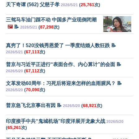
天下奇谭 (562) 父慈子孝
(
25,761
次)
2026/5/21
三驾马车油门踩不动 中国多产业现倒闭潮
🖼️
📝
(
87,298
次)
2026/5/21
真穷了！520没钱秀恩爱了 一季度结婚人数狂跌 📝
(
67,113
次)
2026/5/21
普京与习近平正进行“表面合作、内心算计”的会面 📝
(
67,112
次)
2026/5/20
文革发动60周年：习死后将迎来怎样的血雨腥风？ 📝
(
70,090
次)
2026/5/20
普京急飞北京事出有因 📝
(
68,921
次)
2026/5/20
印度接手中共“鬼城机场”印度洋展开龙象大战
2026/5/20
(
65,261
次)