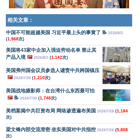
相关文章：
中国不可能超越美国 习近平最上头的事黄了 📝
2026/8/3
(
1,968
次)
美国将43家中企加入强迫劳动名单 禁止其
产品入境
🖼️
(
1,142
次)
2026/8/1
美国弗州国会议员参选人谴责中共跨国镇压
🖼️
(
1,210
次)
2026/7/30
美国战地摄影师：在台湾什么东西最可怕
🖼️
📝
(
1,748
次)
2026/7/30
美档案揭中共巨资布局 网络渗透遍布美国
(
1,184
2026/7/28
次)
梁文锋内部交流泄密 坐实美国对中共指控
(
5,808
2026/7/26
次)