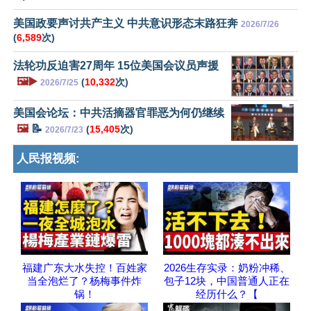
美国政要声讨共产主义 中共意识形态末路狂奔
2026/7/26
(
6,589
次)
法轮功反迫害27周年 15位美国会议员声援
🖼️▶️
(
10,332
次)
2026/7/25
美国会论坛：中共活摘器官罪恶为何仍继续
🖼️
📝
(
15,405
次)
2026/7/23
人民报视频:
福建广东大水失控！百姓家
2026生存实录：奶粉冲稀、
当全泡烂了？杨梅事件炸
包子12块，中国普通人正在
锅！
经历什么？【