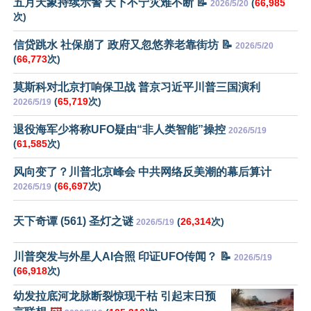
五月天象持续示警 天下不宁灾难不断 📝
(
66,985
2026/5/20
次)
信贷跳水 社保崩了 政府又忽悠养老靠街坊 📝
2026/5/20
(
66,773
次)
莫斯科对北京打响保卫战 普京习近平川普三国演利
(
65,719
次)
2026/5/19
退役海军少将称UFO疑由“非人类智能”操控
2026/5/19
(
61,585
次)
风向变了？川普北京峰会 中共网络反美潮的幕后算计
(
66,697
次)
2026/5/19
天下奇谭 (561) 圣灯之谜
(
26,314
次)
2026/5/19
川普突发与外星人AI合照 印证UFO传闻？ 📝
2026/5/19
(
66,918
次)
幼发拉底河龙脉断裂惊现干枯 引起末日预