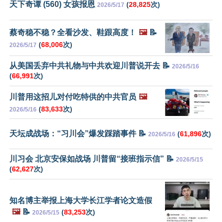
天下奇谭 (560) 女孩报恩
(
28,825
次)
2026/5/17
蔡奇稳不稳？全看沙发、鞋跟高度！
🖼️
📝
(
68,006
次)
2026/5/17
从美国丢弃中共礼物与中共欢迎川普说开去 📝
2026/5/16
(
66,991
次)
川普用这招儿对付吃特供的中共官员
🖼️
(
83,633
次)
2026/5/16
天坛成战场：“习川会”爆发踩踏事件 📝
(
61,896
次)
2026/5/16
川习会 北京安保如战场 川普留“接班指示信” 📝
2026/5/15
(
62,627
次)
知名博主举报上海大学长江学者论文造假
🖼️
📝
(
83,253
次)
2026/5/15