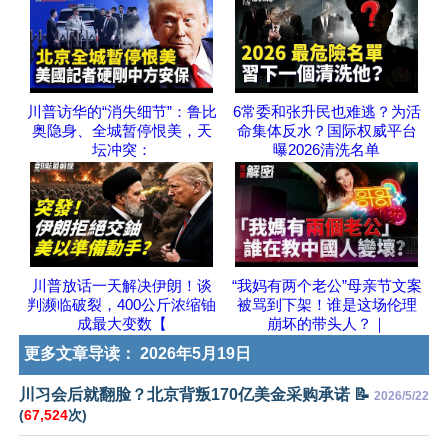
川普访华的“消失细节”：鲁比
6常委和张升民也难逃？为活
奥隐身、全城暂停恨美，天
命集体反水？国际权威平台
坛冲突：
曝2026清洗名单
川普放话一天解决伊朗！谈
“我妈有两个老公”母亲节文案
判濒临破裂，400公斤浓缩铀
被骂到下架！谁是这场伦理
成最大变数【
崩坏的带头人？｜
更多文章导读：
2026年5月19日
川习会后就翻脸？北京背叛170亿美金采购承诺 📝
2026/5/22
(
67,524
次)