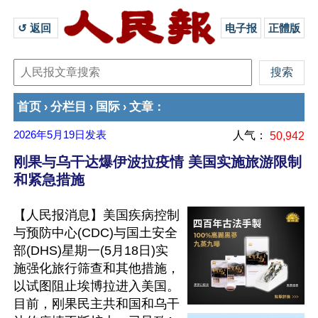
↺ 返回 
电子报
正體版
首页
分栏目
国际
文章
›
›
›
：
2026年5月19日
发表
人气：
50,942
刚果与乌干达爆伊波拉疫情 美国实施旅游限制
和紧急措施
【人民报消息】美国疾病控制
与预防中心(CDC)与国土安全
部(DHS)星期一(5月18日)实
施强化旅行筛查和其他措施，
以试图阻止埃博拉进入美国。
目前，刚果民主共和国和乌干