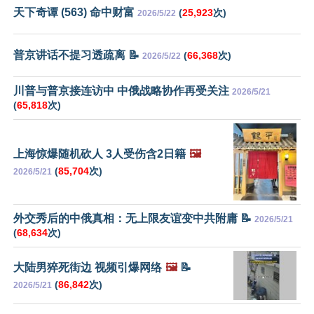
天下奇谭 (563) 命中财富
(
25,923
次)
2026/5/22
普京讲话不提习透疏离 📝
(
66,368
次)
2026/5/22
川普与普京接连访中 中俄战略协作再受关注
2026/5/21
(
65,818
次)
上海惊爆随机砍人 3人受伤含2日籍
🖼️
(
85,704
次)
2026/5/21
外交秀后的中俄真相：无上限友谊变中共附庸 📝
2026/5/21
(
68,634
次)
大陆男猝死街边 视频引爆网络
🖼️
📝
(
86,842
次)
2026/5/21