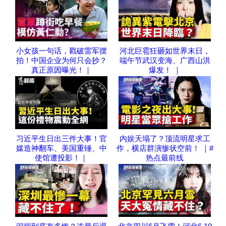
小女孩一句话，戳破雷军摆
河北巨雹狂砸如世界末日，
拍！中国企业为何只会抄？
端午节武汉变海、广西山洪
真正原因曝光！｜
爆发！ ｜
习近平生日出三件大事！官
内娱天塌了？顶流明星求工
媒造神翻车、美国重锤、中
作，横店群演惨状空前！ ｜#
使馆遭投影！｜
热点最前线