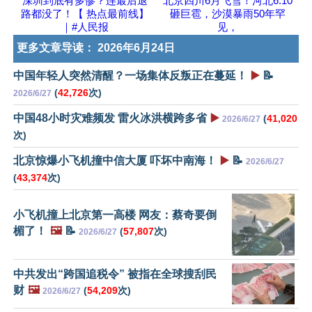
深圳到底有多惨？连最后退
北京四川6月飞雪！河北6.10
路都没了！【 热点最前线】
砸巨雹，沙漠暴雨50年罕
｜#人民报
见，
更多文章导读：
2026年6月24日
中国年轻人突然清醒？一场集体反叛正在蔓延！
▶️
📝
(
42,726
次)
2026/6/27
中国48小时灾难频发 雷火冰洪横跨多省
▶️
(
41,020
2026/6/27
次)
北京惊爆小飞机撞中信大厦 吓坏中南海！
▶️
📝
2026/6/27
(
43,374
次)
小飞机撞上北京第一高楼 网友：蔡奇要倒
楣了！
🖼️
📝
(
57,807
次)
2026/6/27
中共发出“跨国追税令” 被指在全球搜刮民
财
🖼️
(
54,209
次)
2026/6/27