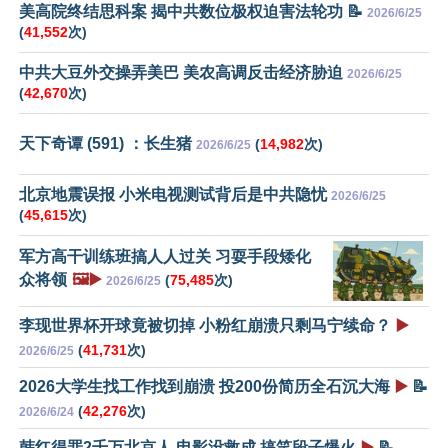
美高院终结思科案 揭中共数位极权迫害法轮功 📝
2026/6/25
(
41,552
次)
中共大豆外交操弄美巴 美农高调反击经济胁迫
2026/6/25
(
42,670
次)
天下奇谭 (591) ：长生猪
(
14,982
次)
2026/6/25
北京地震误报 小米电视测试背后是中共隐忧
2026/6/25
(
45,615
次)
军方高干训练班搞人人过关 习耍手段矮化
众将领
🖼️▶️
(
75,485
次)
2026/6/25
李现世界杯开球竟被切掉 小粉红崩溃只剩马宁续命？
▶️
(
41,731
次)
2026/6/25
2026大学生找工作找到崩溃 投200份简历全石沉大海
▶️
📝
(
42,276
次)
2026/6/24
韩红得罪2千万北京人 电影没救成 搞笑段子爆火
▶️
📝