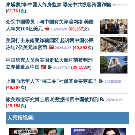
柬埔寨判6中国人终身监禁 曝光中共纵容跨国诈骗
2026/5/30
(
61,761
次)
众院中国委员：与中国有关诈骗网络 美国
人年失100亿美元
🖼️
(
60,187
次)
2026/5/20
美国打击东南亚诈骗园区 起诉两中国公民
冻结7亿美元加密币
🖼️
(
40,893
次)
2026/4/25
中国研究人员向美国走私大肠杆菌被判刑
立即被遣返中国
🖼️
📝
(
39,153
次)
2026/4/14
上海向老年人下“催工令”社保基金要穿底？ 📝
2026/3/20
(
46,367
次)
旅美癌症研究博士后 将数据带回中国被判刑 📝
2026/3/19
(
25,154
次)
人民报视频: