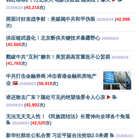
(
43,216
次)
2026/6/24
两面讨好发战争财：美媒揭中共和平伪装
(
42,998
2026/6/24
次)
供应链武器化！北京断供关键技术暴露野心
2026/6/24
(
42,666
次)
戳破中共“互利”糖衣！美贸易高官重批不公贸易
2026/6/24
(
41,765
次)
中共打击金融券商 冲击香港金融和房地产
业
🖼️
(
56,918
次)
2026/6/24
谁还敢去广东？随处可见的绝望场景令人心凉
▶️
📝
(
42,802
次)
2026/6/24
无法无天无人性！《民族团结法》长臂伸向全球各个角落
📝
(
42,525
次)
2026/6/24
新华社鼓吹公私合营 习近平版合法抢劫2.0来袭 📝
2026/6/24