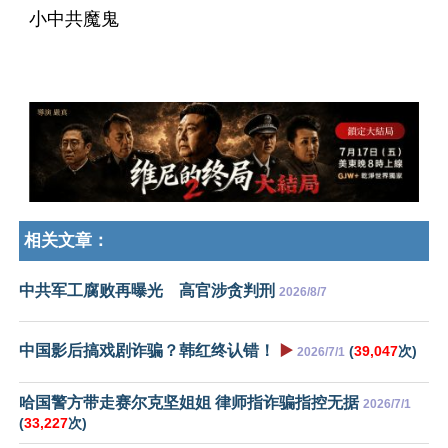
小中共魔鬼
相关文章：
中共军工腐败再曝光 高官涉贪判刑
2026/8/7
中国影后搞戏剧诈骗？韩红终认错！
▶️
(
39,047
次)
2026/7/1
哈国警方带走赛尔克坚姐姐 律师指诈骗指控无据
2026/7/1
(
33,227
次)