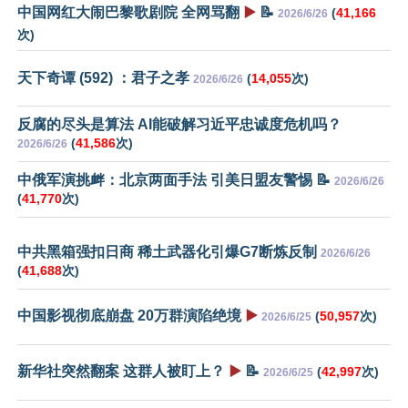
中国网红大闹巴黎歌剧院 全网骂翻
▶️
📝
(
41,166
2026/6/26
次)
天下奇谭 (592) ：君子之孝
(
14,055
次)
2026/6/26
反腐的尽头是算法 AI能破解习近平忠诚度危机吗？
(
41,586
次)
2026/6/26
中俄军演挑衅：北京两面手法 引美日盟友警惕 📝
2026/6/26
(
41,770
次)
中共黑箱强扣日商 稀土武器化引爆G7断炼反制
2026/6/26
(
41,688
次)
中国影视彻底崩盘 20万群演陷绝境
▶️
(
50,957
次)
2026/6/25
新华社突然翻案 这群人被盯上？
▶️
📝
(
42,997
次)
2026/6/25