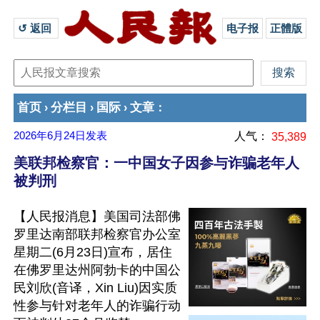
↺ 返回 
电子报
正體版
首页
分栏目
国际
文章
›
›
›
：
2026年6月24日
发表
人气：
35,389
美联邦检察官：一中国女子因参与诈骗老年人
被判刑
【人民报消息】美国司法部佛
罗里达南部联邦检察官办公室
星期二(6月23日)宣布，居住
在佛罗里达州阿勃卡的中国公
民刘欣(音译，Xin Liu)因实质
性参与针对老年人的诈骗行动