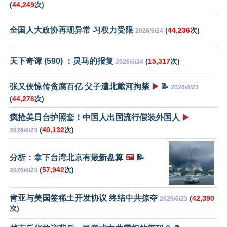
(
44,249
次)
全国人大政协再现异常 习权力受限
(
44,236
次)
2026/6/24
天下奇谭 (590) ：灵马的报复
(
15,317
次)
2026/6/24
张又侠惊传贪腐百亿 父子遭北戴河拘禁
▶️
📝
2026/6/23
(
44,276
次)
疯抢美日台护照套！中国人出国流行假装外国人
▶️
(
40,132
次)
2026/6/23
分析：拿下台湾北京有最新盘算
🖼️
📝
(
57,942
次)
2026/6/23
肯亚与美国签稀土开发协议 终结中共掠夺
(
42,390
2026/6/23
次)