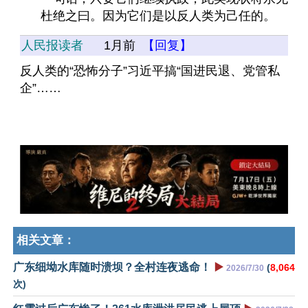
杜绝之曰。因为它们是以反人类为己任的。
人民报读者
1月前
【回复】
反人类的“恐怖分子”习近平搞“国进民退、党管私
企”……
相关文章：
广东细坳水库随时溃坝？全村连夜逃命！
▶️
(
8,064
2026/7/30
次)