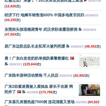
红霞过后广东惨了！261水库泄洪居民逃上屋顶
▶️
2026/7/28
(
12,626
次)
经济下行 地摊车销售涨600% 中国多地夜市回归
2026/6/10
(
44,155
次)
东莞街头惊现饿毙青年 武汉求职者露宿桥洞 📝
2026/4/24
(
47,024
次)
原广东边防总队长走私军火被判死缓 📝
(
48,452
次)
2026/3/27
勇！广东白发老奶奶单挑防暴警察爆红
🖼️
📝
(
125,644
次)
2026/3/21
广东陆丰游神活动禁炮 千人抗议
(
20,952
次)
2026/3/10
广东2幼童凌晨被入屋抽血 家长不在家 网
民炸了
🖼️
📝
(
173,786
次)
2025/8/8
广东基孔肯雅热超7500例 连花清瘟又登场
(
94,522
2025/8/5