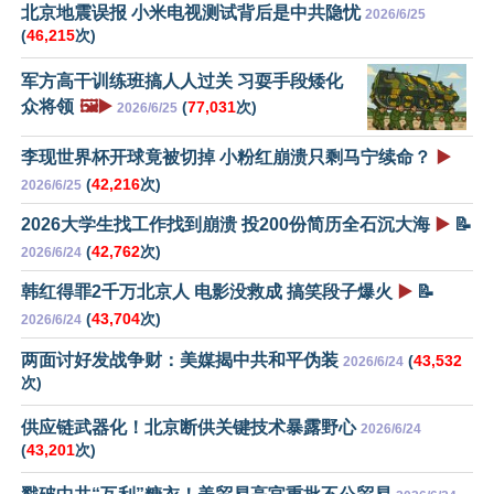
北京地震误报 小米电视测试背后是中共隐忧
2026/6/25
(
46,215
次)
军方高干训练班搞人人过关 习耍手段矮化
众将领
🖼️▶️
(
77,031
次)
2026/6/25
李现世界杯开球竟被切掉 小粉红崩溃只剩马宁续命？
▶️
(
42,216
次)
2026/6/25
2026大学生找工作找到崩溃 投200份简历全石沉大海
▶️
📝
(
42,762
次)
2026/6/24
韩红得罪2千万北京人 电影没救成 搞笑段子爆火
▶️
📝
(
43,704
次)
2026/6/24
两面讨好发战争财：美媒揭中共和平伪装
(
43,532
2026/6/24
次)
供应链武器化！北京断供关键技术暴露野心
2026/6/24
(
43,201
次)