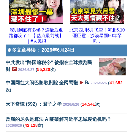
深圳到底有多惨？连最后退
北京四川6月飞雪！河北6.10
路都没了！【 热点最前线】
砸巨雹，沙漠暴雨50年罕
｜#人民报
见，
更多文章导读：
2026年6月24日
中共发出“跨国追税令” 被指在全球搜刮民
财
🖼️
(
55,220
次)
2026/6/27
中国网红大闹巴黎歌剧院 全网骂翻
▶️
📝
(
41,652
2026/6/26
次)
天下奇谭 (592) ：君子之孝
(
14,541
次)
2026/6/26
反腐的尽头是算法 AI能破解习近平忠诚度危机吗？
(
42,128
次)
2026/6/26