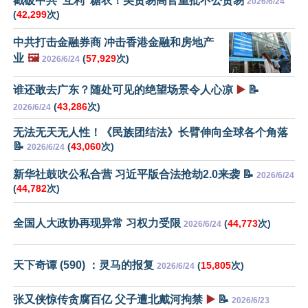
戳破中共“互利”糖衣！美贸易高官重批不公贸易
2026/6/24
(
42,299
次)
中共打击金融券商 冲击香港金融和房地产
业
🖼️
(
57,929
次)
2026/6/24
谁还敢去广东？随处可见的绝望场景令人心凉
▶️
📝
(
43,286
次)
2026/6/24
无法无天无人性！《民族团结法》长臂伸向全球各个角落
📝
(
43,060
次)
2026/6/24
新华社鼓吹公私合营 习近平版合法抢劫2.0来袭 📝
2026/6/24
(
44,782
次)
全国人大政协再现异常 习权力受限
(
44,773
次)
2026/6/24
天下奇谭 (590) ：灵马的报复
(
15,805
次)
2026/6/24
张又侠惊传贪腐百亿 父子遭北戴河拘禁
▶️
📝
2026/6/23