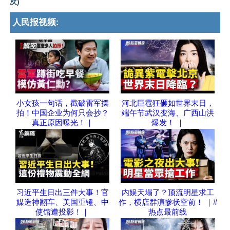
次)
人民报视频:
小女孩一句话，戳破雷军摆
河北巨雹狂砸如世界末日，
拍！中国企业为何只会抄？
端午节武汉变海、广西山洪
真正原因曝光！｜
爆发！ ｜
习近平生日出三件大事！官
内娱天塌了？顶流明星求工
媒造神翻车、美国重锤、中
作，横店群演惨状空前！ ｜#
使馆遭投影！｜
热点最前线