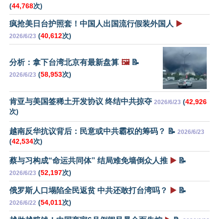
(
44,768
次)
疯抢美日台护照套！中国人出国流行假装外国人
▶️
(
40,612
次)
2026/6/23
分析：拿下台湾北京有最新盘算
🖼️
📝
(
58,953
次)
2026/6/23
肯亚与美国签稀土开发协议 终结中共掠夺
(
42,926
2026/6/23
次)
越南反华抗议背后：民意或中共霸权的筹码？ 📝
2026/6/23
(
42,534
次)
蔡与习构成“命运共同体” 结局难免墙倒众人推
▶️
📝
(
52,197
次)
2026/6/23
俄罗斯人口塌陷全民返贫 中共还敢打台湾吗？
▶️
📝
(
54,011
次)
2026/6/22