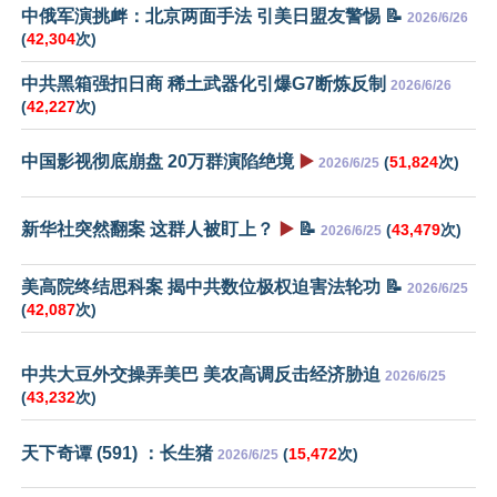
中俄军演挑衅：北京两面手法 引美日盟友警惕 📝
2026/6/26
(
42,304
次)
中共黑箱强扣日商 稀土武器化引爆G7断炼反制
2026/6/26
(
42,227
次)
中国影视彻底崩盘 20万群演陷绝境
▶️
(
51,824
次)
2026/6/25
新华社突然翻案 这群人被盯上？
▶️
📝
(
43,479
次)
2026/6/25
美高院终结思科案 揭中共数位极权迫害法轮功 📝
2026/6/25
(
42,087
次)
中共大豆外交操弄美巴 美农高调反击经济胁迫
2026/6/25
(
43,232
次)
天下奇谭 (591) ：长生猪
(
15,472
次)
2026/6/25