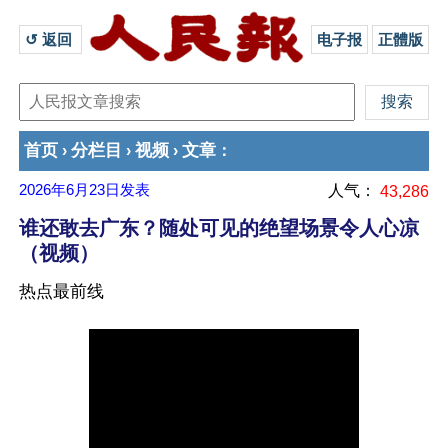
↺ 返回 
电子报
正體版
首页
分栏目
视频
文章
›
›
›
：
2026年6月23日
发表
人气：
43,286
谁还敢去广东？随处可见的绝望场景令人心凉
（视频）
热点最前线