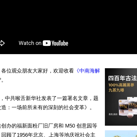
】各位观众朋友大家好，欢迎收看
《中南海解
。

19日，中共喉舌新华社发表了一篇署名文章，题
造：一场前所未有的深刻的社会变革》。

创办的福新面粉厂旧厂房和 M50 创意园等
回顾了1956年北京、上海等地庆祝社会主