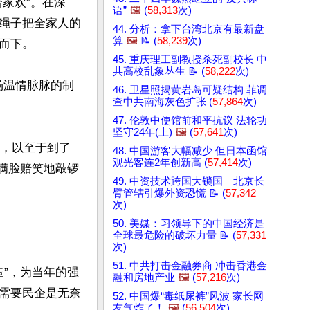
家欢”。在深
语”
🖼️
(
58,313
次)
绳子把全家人的
44. 分析：拿下台湾北京有最新盘
算
🖼️
📝 (
58,239
次)
下。

45. 重庆理工副教授杀死副校长 中
共高校乱象丛生 📝 (
58,222
次)
场温情脉脉的制
46. 卫星照揭黄岩岛可疑结构 菲调
查中共南海灰色扩张 (
57,864
次)
47. 伦敦中使馆前和平抗议 法轮功
坚守24年(上)
🖼️
(
57,641
次)
叫，以至于到了
48. 中国游客大幅减少 但日本函馆
观光客连2年创新高 (
57,414
次)
，满脸赔笑地敲锣
49. 中资技术跨国大锁国 北京长
臂管辖引爆外资恐慌 📝 (
57,342
次)
50. 美媒：习领导下的中国经济是
全球最危险的破坏力量 📝 (
57,331
次)
51. 中共打击金融券商 冲击香港金
造”，为当年的强
融和房地产业
🖼️
(
57,216
次)
需要民企是无奈
52. 中国爆“毒纸尿裤”风波 家长网
友气炸了！
🖼️
(
56,504
次)