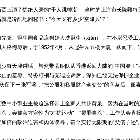
商贾上演了惨绝人寰的“千人跳楼潮”。当时的上海市长陈毅每
就是冷酷地问秘书：“今天又有多少‘空降兵’？”

先驱、冠生园食品店创始人冼冠生（xiǎn），在不堪忍受
人格侮辱后，于1952年4月，从冠生园五楼大厦一跃而下，当
刘少奇天津讲话、毅然带著船队从香港返回大陆的“中国船王”
休止的羞辱、特务盯梢与无端控诉后，深知已经无法保护企业
在重庆留下一张写著，“把公股和私股财产全交公”的字条后，服毒
无数中小型业主被迫选择带上全家人共赴黄泉。因为在当时的
杀，会被官方定性为“对抗运动”、“畏罪自杀”，工作队会直
加倍的政治迫害和肉体凌辱，甚至实行无限期的“父债子还”。