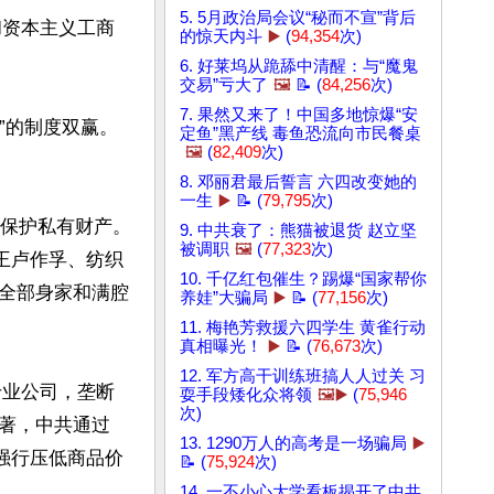
5. 5月政治局会议“秘而不宣”背后
和资本主义工商
的惊天内斗
▶️
(
94,354
次)
6. 好莱坞从跪舔中清醒：与“魔鬼
交易”亏大了
🖼️
📝 (
84,256
次)
7. 果然又来了！中国多地惊爆“安
”的制度双赢。
定鱼”黑产线 毒鱼恐流向市民餐桌
🖼️
(
82,409
次)
8. 邓丽君最后誓言 六四改变她的
一生
▶️
📝 (
79,795
次)
诺保护私有财产。
9. 中共衰了：熊猫被退货 赵立坚
被调职
🖼️
(
77,323
次)
王卢作孚、纺织
10. 千亿红包催生？踢爆“国家帮你
全部身家和满腔
养娃”大骗局
▶️
📝 (
77,156
次)
11. 梅艳芳救援六四学生 黄雀行动
真相曝光！
▶️
📝 (
76,673
次)
12. 军方高干训练班搞人人过关 习
专业公司，垄断
耍手段矮化众将领
🖼️▶️
(
75,946
次)
著，中共通过
13. 1290万人的高考是一场骗局
▶️
强行压低商品价
📝 (
75,924
次)
14. 一不小心大学看板揭开了中共