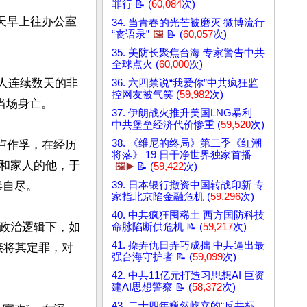
罪行 📝 (
60,084
次)
天早上往办公室
34. 当青春的光芒被磨灭 微博流行
“丧语录”
🖼️
📝 (
60,057
次)
35. 美防长聚焦台海 专家警告中共
全球点火 (
60,000
次)
工人连续数天的非
36. 六四禁说“我爱你”中共疯狂监
控网友被气笑 (
59,982
次)
场身亡。

37. 伊朗战火推升美国LNG暴利
中共堡垒经济代价惨重 (
59,520
次)
38. 《维尼的终局》第二季《红潮
卢作孚，在经历
将落》 19 日干净世界独家首播
和家人的他，于
🖼️▶️
📝 (
59,422
次)
自尽。

39. 日本银行撤资中国转战印新 专
家指北京陷金融危机 (
59,296
次)
40. 中共疯狂囤稀土 西方国防科技
政治逻辑下，如
命脉陷断供危机 📝 (
59,217
次)
41. 操弄仇日弄巧成拙 中共逼出最
接将其定罪，对
强台海守护者 📝 (
59,099
次)


42. 中共11亿元打造习思想AI 巨资
建AI思想警察 📝 (
58,372
次)
43. 二十四年巍然屹立的“反共标