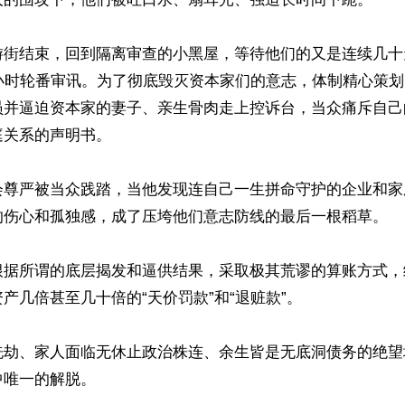
游街结束，回到隔离审查的小黑屋，等待他们的又是连续几十
小时轮番审讯。为了彻底毁灭资本家们的意志，体制精心策划了
员并逼迫资本家的妻子、亲生骨肉走上控诉台，当众痛斥自己
关系的声明书。

会尊严被当众践踏，当他发现连自己一生拼命守护的企业和家
的伤心和孤独感，成了压垮他们意志防线的最后一根稻草。

根据所谓的底层揭发和逼供结果，采取极其荒谬的算账方式，
产几倍甚至几十倍的“天价罚款”和“退赃款”。

洗劫、家人面临无休止政治株连、余生皆是无底洞债务的绝望
唯一的解脱。
