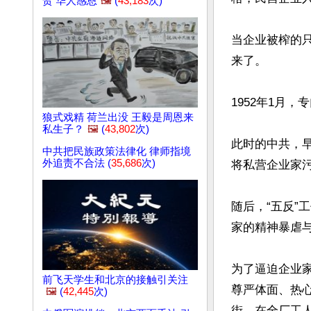
贺 华人感恩
🖼️
(
43,183
次)
当企业被榨的
来了。

1952年1月
狼式戏精 荷兰出没 王毅是周恩来
私生子？
🖼️
(
43,802
次)
此时的中共，早
中共把民族政策法律化 律师指境
外追责不合法 (
35,686
次)
将私营企业家污
随后，“五反
家的精神暴虐与
为了逼迫企业
前飞天学生和北京的接触引关注
尊严体面、热心
🖼️
(
42,445
次)
街。在全厂工