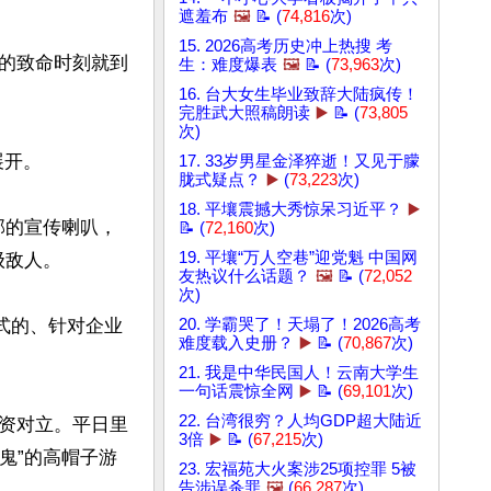
遮羞布
🖼️
📝 (
74,816
次)
15. 2026高考历史冲上热搜 考
的致命时刻就到
生：难度爆表
🖼️
📝 (
73,963
次)
16. 台大女生毕业致辞大陆疯传！
完胜武大照稿朗读
▶️
📝 (
73,805
次)
开。

17. 33岁男星金泽猝逝！又见于朦
胧式疑点？
▶️
(
73,223
次)
18. 平壤震撼大秀惊呆习近平？
▶️
部的宣传喇叭，
📝 (
72,160
次)
19. 平壤“万人空巷”迎党魁 中国网
敌人。

友热议什么话题？
🖼️
📝 (
72,052
次)
式的、针对企业
20. 学霸哭了！天塌了！2026高考
难度载入史册？
▶️
📝 (
70,867
次)
21. 我是中华民国人！云南大学生
一句话震惊全网
▶️
📝 (
69,101
次)
22. 台湾很穷？人均GDP超大陆近
资对立。平日里
3倍
▶️
📝 (
67,215
次)
鬼”的高帽子游
23. 宏福苑大火案涉25项控罪 5被
告涉误杀罪
🖼️
(
66,287
次)