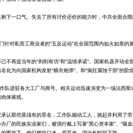
只剩下一口气、失去了所有讨价还价的能力时，中共全面合围
，专门针对私营工商业者的“五反运动”在全国范围内如火如荼的展
已不再提当年的“剥削有功”和“温情承诺”。国家机器开动全
名化为向国家机构发射“糖衣炮弹”、和“疯狂腐蚀干部”的阶级
”工作队进驻各大工厂与商号。相关运动迅速演变为一场法西斯
肉体摧残。

家承认那些莫须有的罪名，工作队煽动工人，挑起并利用了劳
办厂的民族实业家们，被强行戴上写著“黑心资本家”、“吸血
人的围攻下，他们被吐口水、扇耳光、强迫长时间下跪。
