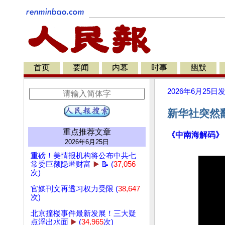
首页
要闻
内幕
时事
幽默
2026年6月25日
新华社突然
重点推荐文章
《中南海解码》
2026年6月25日
重磅！美情报机构将公布中共七
常委巨额隐匿财富
▶️
📝 (
37,056
次)
官媒刊文再透习权力受限 (
38,647
次)
北京撞楼事件最新发展！三大疑
点浮出水面
▶️
(
34,965
次)