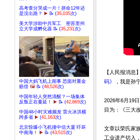
高考查分哭成一片！拼命12年还
是没出路？
▶️
📝 (
35,035
次)
美大学涉助中共军工 密苏里州
立大学成孵化器 📝 (
35,231
次)
【人民报消息
中国大妈飞机上闹事 恐面对重金
码》
，我是孙宁
赔偿
🖼️
📝 (
48,526
次)
中国年轻人突然清醒？一场集体
2026年6月
反叛正在蔓延！
▶️
📝 (
42,869
次)
目为：《三大改
中国48小时灾难频发 雷火冰洪横
跨多省
▶️
(
41,163
次)
北京惊爆小飞机撞中信大厦 吓坏
文章以荣氏家族
中南海！
▶️
📝 (
43,515
次)
工业遗产切入，