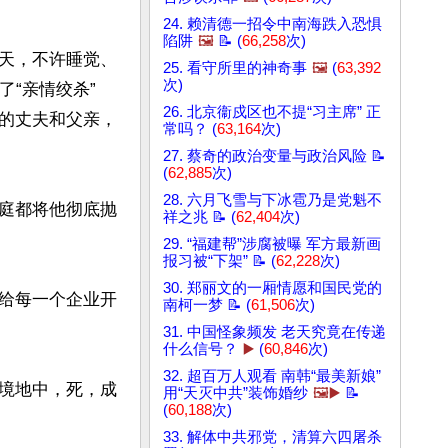
24. 赖清德一招令中南海跌入恐惧
陷阱
🖼️
📝 (
66,258
次)
天，不许睡觉、
25. 看守所里的神奇事
🖼️
(
63,392
次)
“亲情绞杀”
26. 北京衞戍区也不提“习主席” 正
的丈夫和父亲，
常吗？ (
63,164
次)
27. 蔡奇的政治变量与政治风险 📝
(
62,885
次)
28. 六月飞雪与下冰雹乃是党魁不
庭都将他彻底抛
祥之兆 📝 (
62,404
次)
29. “福建帮”涉腐被曝 军方最新画
报习被“下架” 📝 (
62,228
次)
30. 郑丽文的一厢情愿和国民党的
给每一个企业开
南柯一梦 📝 (
61,506
次)
31. 中国怪象频发 老天究竟在传递
什么信号？
▶️
(
60,846
次)
32. 超百万人观看 南韩“最美新娘”
境地中，死，成
用“天灭中共”装饰婚纱
🖼️▶️
📝
(
60,188
次)
33. 解体中共邪党，清算六四屠杀