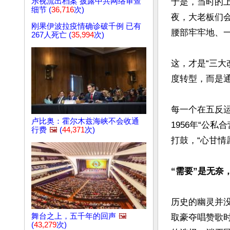
乐视流出档案 披露中共网络审查
于是，当时的
细节 (
36,716
次)
夜，大老板们
刚果伊波拉疫情确诊破千例 已有
腰部牢牢地、
267人死亡 (
35,994
次)
这，才是“三大
度转型，而是
每一个在五反运
卢比奥：霍尔木兹海峡不会收通
1956年“公
行费
🖼️
(
44,371
次)
打鼓，“心甘情
“需要”是无奈
历史的幽灵并没
舞台之上，五千年的回声
🖼️
取豪夺唱赞歌
(
43,279
次)