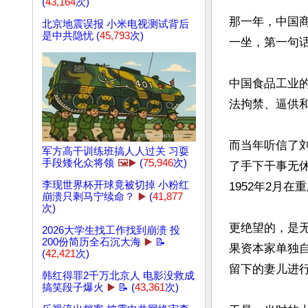
(
43,164
次)
那一年，中国
北京地震误报 小米电视测试背后
是中共隐忧 (
45,793
次)
一坐，第一句话
中国食品工业的
法拘禁、逼供和
而当年听信了
军方高干训练班搞人人过关 习耍
手段矮化众将领
🖼️▶️
(
75,946
次)
了手下干事无
李现世界杯开球竟被切掉 小粉红
1952年2月
崩溃只剩马宁续命？
▶️
(
41,877
次)
更绝望的，是
2026大学生找工作找到崩溃 投
200份简历全石沉大海
▶️
📝
果资本家单独自
(
42,421
次)
留下的妻儿进行
韩红得罪2千万北京人 电影没救成
搞笑段子爆火
▶️
📝 (
43,361
次)