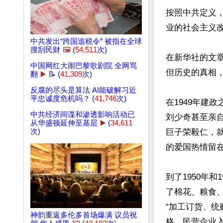
按照中共定义，
业的社会主义改
中共发出“跨国追税令” 被指在全球
搜刮民财
🖼️
(
54,511
次)
在新华社的文章
中国网红大闹巴黎歌剧院 全网骂
但历史的真相，
翻
▶️
📝 (
41,309
次)
反腐的尽头是算法 AI能破解习近
平忠诚度危机吗？ (
41,746
次)
在1949年建
中共经济间谍和渗透影响活动已
刘少奇甚至亲
从华盛顿延伸至基层
▶️
(
34,611
次)
巨子荣毅仁，
的爱国热情留在
到了1950年
了棉花、粮食
“加工订货、
神韵重返多伦多首场爆满 议员祝
格，民营企业入