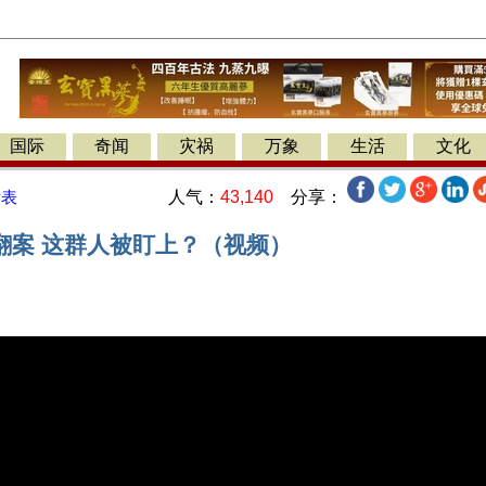
国际
奇闻
灾祸
万象
生活
文化
人气：
43,140
分享：
发表
翻案 这群人被盯上？（视频）