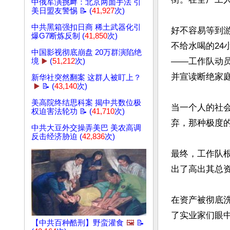
中俄军演挑衅：北京两面手法 引
美日盟友警惕 📝 (
41,927
次)
中共黑箱强扣日商 稀土武器化引
好不容易等到
爆G7断炼反制 (
41,850
次)
不给水喝的24
中国影视彻底崩盘 20万群演陷绝
——工作队动
境
▶️
(
51,212
次)
并宣读断绝家庭
新华社突然翻案 这群人被盯上？
▶️
📝 (
43,140
次)
美高院终结思科案 揭中共数位极
当一个人的社
权迫害法轮功 📝 (
41,710
次)
弃，那种极度
中共大豆外交操弄美巴 美农高调
反击经济胁迫 (
42,836
次)
最终，工作队
出了高出其总资
在资产被彻底
了实业家们眼中
【中共百种酷刑】野蛮灌食
🖼️
📝