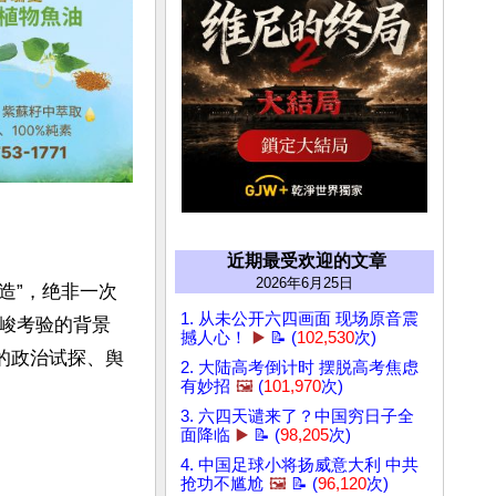
近期最受欢迎的文章
2026年6月25日
造”，绝非一次
1. 从未公开六四画面 现场原音震
峻考验的背景
撼人心！
▶️
📝 (
102,530
次)
的政治试探、舆
2. 大陆高考倒计时 摆脱高考焦虑
有妙招
🖼️
(
101,970
次)
3. 六四天谴来了？中国穷日子全
面降临
▶️
📝 (
98,205
次)
4. 中国足球小将扬威意大利 中共
抢功不尴尬
🖼️
📝 (
96,120
次)