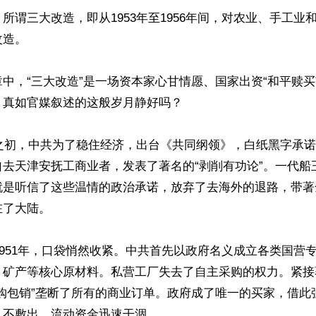
所谓三大改造，即从1953年至1956年间，对农业、手工业
造。

中，“三大改造”是一场资本家心甘情愿、国家出资“和平赎买
真如官媒叙述的这般岁月静好吗？

政之初，中共为了稳住经济，出台《共同纲领》，白纸黑字承
自去天津安抚工商业者，发表了著名的“剥削有功论”。一代船
就是听信了这些温情的政治承诺，放弃了去海外的退路，带著
了大陆。

和1951年，口袋悄然收紧。中共首先以政府名义成立各类国营
、矿产等核心原材料。私营工厂失去了自主采购的权力。紧接
统购包销”垄断了所有的商业订单。政府成了唯一的买家，借此
不敷出，流动资金迅速干涸。
