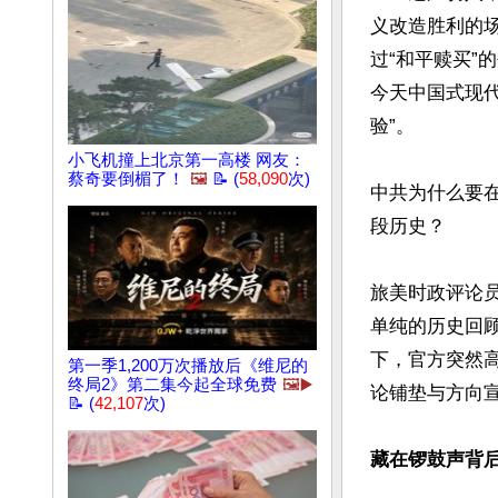
义改造胜利的
过“和平赎买”
今天中国式现代
验”。

小飞机撞上北京第一高楼 网友：
蔡奇要倒楣了！
🖼️
📝 (
58,090
次)
中共为什么要
段历史？

旅美时政评论员
单纯的历史回
下，官方突然
第一季1,200万次播放后《维尼的
终局2》第二集今起全球免费
🖼️▶️
论铺垫与方向宣
📝 (
42,107
次)
藏在锣鼓声背后