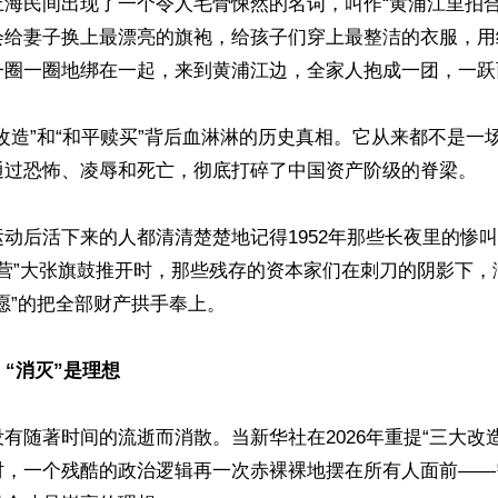
上海民间出现了一个令人毛骨悚然的名词，叫作“黄浦江里拍合
会给妻子换上最漂亮的旗袍，给孩子们穿上最整洁的衣服，用
一圈一圈地绑在一起，来到黄浦江边，全家人抱成一团，一跃而
改造”和“和平赎买”背后血淋淋的历史真相。它从来都不是一
通过恐怖、凌辱和死亡，彻底打碎了中国资产阶级的脊梁。

动后活下来的人都清清楚楚地记得1952年那些长夜里的惨
私合营”大张旗鼓推开时，那些残存的资本家们在刺刀的阴影下
愿”的把全部财产拱手奉上。

，“消灭”是理想
有随著时间的流逝而消散。当新华社在2026年重提“三大改
时，一个残酷的政治逻辑再一次赤裸裸地摆在所有人面前——