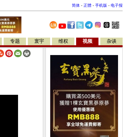
简体
-
正體
-
手机版
-
电子报
专题
寰宇
维权
视频
杂谈