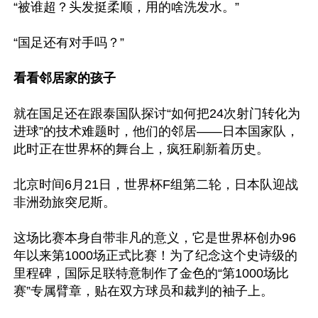
“被谁超？头发挺柔顺，用的啥洗发水。”

“国足还有对手吗？”

看看邻居家的孩子
就在国足还在跟泰国队探讨“如何把24次射门转化为
进球”的技术难题时，他们的邻居——日本国家队，
此时正在世界杯的舞台上，疯狂刷新着历史。

北京时间6月21日，世界杯F组第二轮，日本队迎战
非洲劲旅突尼斯。

这场比赛本身自带非凡的意义，它是世界杯创办96
年以来第1000场正式比赛！为了纪念这个史诗级的
里程碑，国际足联特意制作了金色的“第1000场比
赛”专属臂章，贴在双方球员和裁判的袖子上。
