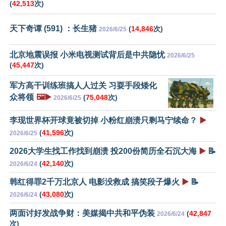
(
42,513
次)
天下奇谭 (591) ：长生猪
(
14,846
次)
2026/6/25
北京地震误报 小米电视测试背后是中共隐忧
2026/6/25
(
45,447
次)
军方高干训练班搞人人过关 习耍手段矮化
众将领
🖼️▶️
(
75,048
次)
2026/6/25
李现世界杯开球竟被切掉 小粉红崩溃只剩马宁续命？
▶️
(
41,596
次)
2026/6/25
2026大学生找工作找到崩溃 投200份简历全石沉大海
▶️
📝
(
42,140
次)
2026/6/24
韩红得罪2千万北京人 电影没救成 搞笑段子爆火
▶️
📝
(
43,080
次)
2026/6/24
两面讨好发战争财：美媒揭中共和平伪装
(
42,847
2026/6/24
次)