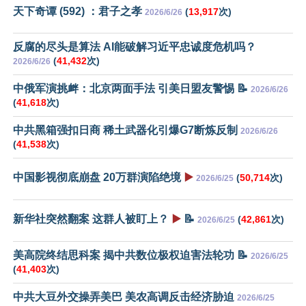
天下奇谭 (592) ：君子之孝
(
13,917
次)
2026/6/26
反腐的尽头是算法 AI能破解习近平忠诚度危机吗？
(
41,432
次)
2026/6/26
中俄军演挑衅：北京两面手法 引美日盟友警惕 📝
2026/6/26
(
41,618
次)
中共黑箱强扣日商 稀土武器化引爆G7断炼反制
2026/6/26
(
41,538
次)
中国影视彻底崩盘 20万群演陷绝境
▶️
(
50,714
次)
2026/6/25
新华社突然翻案 这群人被盯上？
▶️
📝
(
42,861
次)
2026/6/25
美高院终结思科案 揭中共数位极权迫害法轮功 📝
2026/6/25
(
41,403
次)
中共大豆外交操弄美巴 美农高调反击经济胁迫
2026/6/25