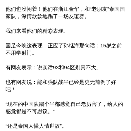
他们也没闲着！他们在浙江金华，和“老朋友”泰国国
家队，深情款款地踢了一场友谊赛。

我们来看他们的精彩表现。

国足今晚这表现，正应了孙继海那句话：15岁之前
不用学射门。

有网友表示：说实话93和94区别真不大。

也有网友说：能和强队战平已经是史无前例了好
吧！

“现在的中国队踢个平都感觉自己老厉害了，给人的
感觉都是不可思议。”

“还是泰国人懂人情世故”。
