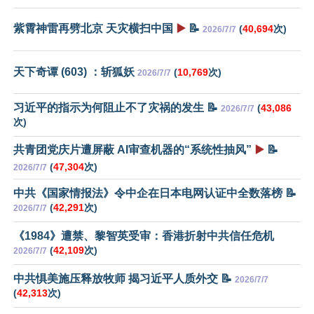
紫霄神雷再劈北京 天灾横扫中国
▶️
📝
(
40,694
次)
2026/7/7
天下奇谭 (603) ：斩狐妖
(
10,769
次)
2026/7/7
习近平的指示为何阻止不了灾祸的发生 📝
(
43,086
2026/7/7
次)
共青团党庆片遭屏蔽 AI审查机器的“系统性抽风”
▶️
📝
(
47,304
次)
2026/7/7
中共《国家情报法》令中企在日本电网认证中全数落榜 📝
(
42,291
次)
2026/7/7
《1984》遭禁、黎智英受审：香港折射中共信任危机
(
42,109
次)
2026/7/7
中共惧美施压释放牧师 揭习近平人质外交 📝
2026/7/7
(
42,313
次)