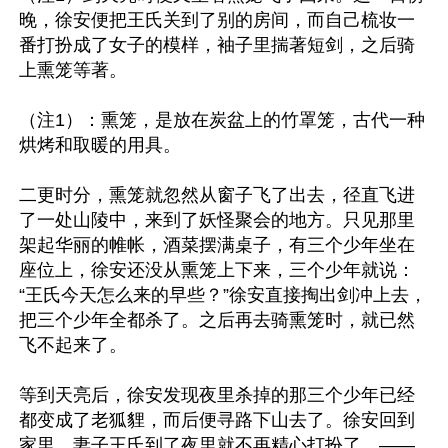
晚，徐安便把王氏关到了别的房间，而自己梳妆一
番打扮成了女子的模样，袖子里揣著短剑，之后骑
上熏笼等著。

（注1）：熏笼，是放在炭盆上的竹罩笼，古代一种
烘烤和取暖的用具。

二更时分，熏笼就忽然从窗子飞了出去，径直飞进
了一处山陵中，来到了妖怪聚会的地方。只见那里
架起华丽的帷帐，酒菜摆满桌子，有三个少年坐在
座位上，徐安还没从熏笼上下来，三个少年就说：
“王氏今天怎么来的早些？”徐安直接掏出剑冲上去，
把三个少年全都杀了。之后再去骑熏笼时，就已然
飞不起来了。

等到天亮后，徐安发现夜里杀掉的那三个少年已经
都变成了老狐貍，而后便寻路下山去了。徐安回到
家里，妻子王氏到了夜里就不再精心打扮了。——