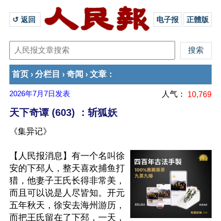
↺ 返回 
电子报
正體版
首页
分栏目
奇闻
文章
›
›
›
：
2026年7月7日
发表
人气：
10,769
天下奇谭 (603) ：斩狐妖
《集异记》
【人民报消息】有一个名叫徐
安的下邳人，整天喜欢捕鱼打
猎，他妻子王氏长得非常美，
而且可以说是人尽皆知。开元
五年秋天，徐安去海州游历，
而把王氏留在了下邳，一天，