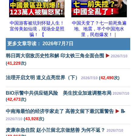
中国游客被坑到怀疑人生！
中国天变了？七一前死鱼遍
宣传美如仙境，现场全是照
地、地震，半个中国泡水
骗！ 【
里，民怨爆发！｜
更多文章导读：
2026年7月7日
韩日两大宿敌历史性和解 印太铁三角全面合围
▶️
2026/7/10
(
41,229
次)
法理开启文明 道义点亮世界（下）
(
42,490
次)
2026/7/10
BIO示警中共供应链风险 美生技业加速调整布局
2026/7/10
(
42,473
次)
中南海最怕的经济学家走了 高善文留下最沉重警告
▶️
📝
(
43,928
次)
2026/7/10
麦康奈急住院 赵小兰留北京做慈善 为何不返？
2026/7/10