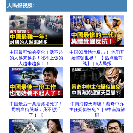
人民报视频:
中国最可怕的变化！活不起
中国00后绝地反击！ 他们开
的人越来越多！吃不上饭的
始整顿世界！ 【 热点最前
人越来越多！！｜
线】｜#人民报
中国最后一条活路堵死了！
中南海惊天海啸！蔡奇中办
司机当街哭喊：我不想活
主任疑似被免？｜#中南海解
了！ 【
码