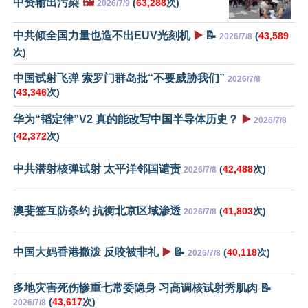
中资输出污染
🖼️
(
63,288
次)
2026/7/9
中共倾全国力量也造不出EUV光刻机
▶️
📝
(
43,589
2026/7/8
次)
中国试射飞弹 索罗门群岛批“不要威胁我们”
2026/7/8
(
43,346
次)
华为“韬定律”V2 真的能改写中国半导体历史？
▶️
2026/7/8
(
42,372
次)
中共潜射核弹试射 太平洋邻国谴责
(
42,488
次)
2026/7/8
澳斐签互防条约 抗衡北京区域渗透
(
41,803
次)
2026/7/8
中国大妈香港撒泼 反咬被非礼
▶️
📝
(
40,118
次)
2026/7/8
多地灾害死伤惨重七常委隐身 习高调核试射秀肌肉 📝
(
43,617
次)
2026/7/8