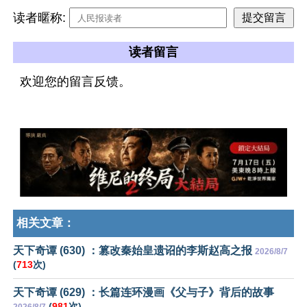
读者暱称:
读者留言
欢迎您的留言反馈。
相关文章：
天下奇谭 (630) ：篡改秦始皇遗诏的李斯赵高之报
2026/8/7
(
713
次)
天下奇谭 (629) ：长篇连环漫画《父与子》背后的故事
(
981
次)