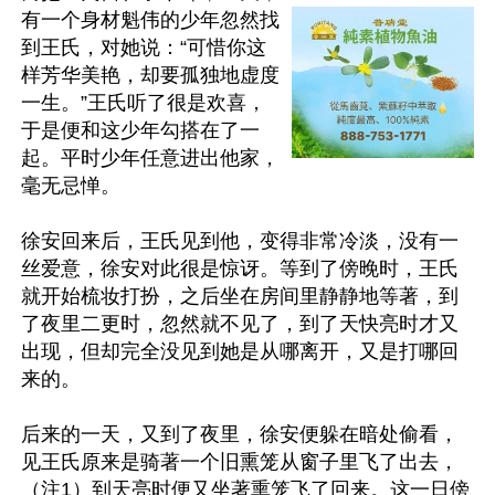
有一个身材魁伟的少年忽然找
到王氏，对她说：“可惜你这
样芳华美艳，却要孤独地虚度
一生。”王氏听了很是欢喜，
于是便和这少年勾搭在了一
起。平时少年任意进出他家，
毫无忌惮。

徐安回来后，王氏见到他，变得非常冷淡，没有一
丝爱意，徐安对此很是惊讶。等到了傍晚时，王氏
就开始梳妆打扮，之后坐在房间里静静地等著，到
了夜里二更时，忽然就不见了，到了天快亮时才又
出现，但却完全没见到她是从哪离开，又是打哪回
来的。

后来的一天，又到了夜里，徐安便躲在暗处偷看，
见王氏原来是骑著一个旧熏笼从窗子里飞了出去，
（注1）到天亮时便又坐著熏笼飞了回来。这一日傍