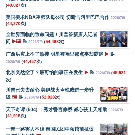
(
49,027
次)
美国要求NBA巫师队母公司 切断与阿里巴巴合作
2026/7/9
(
44,270
次)
全世界面临的致命问题！川普答新唐人记者
问
▶️🖼️
📝
(
54,468
次)
2026/7/9
广西洪灾上不了热搜 明星裤裆里那点事却霸屏
▶️
📝
(
44,457
次)
2026/7/9
北京突然空了？最可怕的事正在发生
▶️
📝
(
45,931
2026/7/9
次)
川普已失去耐心 美伊战火今晚或进一步升
级
🖼️
📝
(
52,828
次)
2026/7/9
天下奇谭 (604) ：秀才誓言修桥 诚心获上天相助
2026/7/9
(
41,915
次)
一带一路害人不浅 泰国民团中领馆前抗议