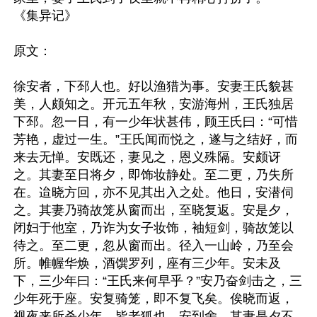
《集异记》

原文：

徐安者，下邳人也。好以渔猎为事。安妻王氏貌甚
美，人颇知之。开元五年秋，安游海州，王氏独居
下邳。忽一日，有一少年状甚伟，顾王氏曰：“可惜
芳艳，虚过一生。”王氏闻而悦之，遂与之结好，而
来去无惮。安既还，妻见之，恩义殊隔。安颇讶
之。其妻至日将夕，即饰妆静处。至二更，乃失所
在。迨晓方回，亦不见其出入之处。他日，安潜伺
之。其妻乃骑故笼从窗而出，至晓复返。安是夕，
闭妇于他室，乃诈为女子妆饰，袖短剑，骑故笼以
待之。至二更，忽从窗而出。径入一山岭，乃至会
所。帷幄华焕，酒馔罗列，座有三少年。安未及
下，三少年曰：“王氏来何早乎？”安乃奋剑击之，三
少年死于座。安复骑笼，即不复飞矣。俟晓而返，
视夜来所杀少年，皆老狐也。安到舍，其妻是夕不