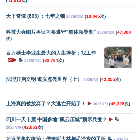
(
43,013
次)
天下奇谭 (605) ：七年之猫
(
10,045
次)
2026/7/10
科技大会图片再证习要遵守“集体领导制”
(
47,300
2026/7/10
次)
百万硕士毕业生最大的人生挫折：找工作
🖼️▶️
📝
(
62,764
次)
2026/7/10
法理开启文明 道义点亮世界（上）
(
42,355
次)
2026/7/9
上海真的被放弃了？大逃亡开始了！
▶️
(
46,328
次)
2026/7/9
四川一天十震 中国多地“黑云压城”预示兵变？
▶️
📝
(
42,851
次)
2026/7/9
习近平集权统治：借镜斯大林与毛泽东的手段 📝
2026/7/9