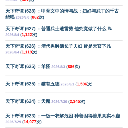
2026/8/7
天下奇谭 (628) ：甲骨文中的情与战：妇好与武丁的千古
绝唱
(
862
次)
2026/8/6
天下奇谭 (627) ：普通兵士遭雷劈 他究竟做了什么 📝
(
1,122
次)
2026/8/4
天下奇谭 (626) ：清代男爵嫡长子夫妇 皆是天官下凡
(
1,119
次)
2026/8/4
天下奇谭 (625) ：羊怪
(
886
次)
2026/8/3
天下奇谭 (625) ：猫有五德
(
1,596
次)
2026/8/1
天下奇谭 (624) ：天魔
(
2,345
次)
2026/7/30
天下奇谭 (623) ：一饭一衣解危困 种善因得善果真实不虚
(
14,077
次)
2026/7/29