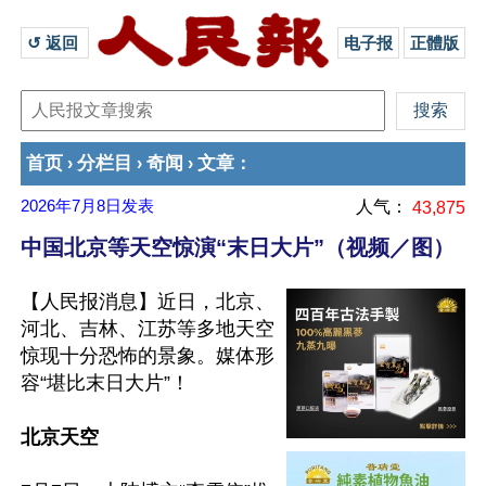
↺ 返回 
电子报
正體版
首页
分栏目
奇闻
文章
›
›
›
：
2026年7月8日
发表
人气：
43,875
中国北京等天空惊演“末日大片”（视频／图）
【人民报消息】近日，北京、
河北、吉林、江苏等多地天空
惊现十分恐怖的景象。媒体形
容“堪比末日大片”！

北京天空