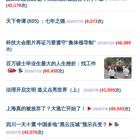
(
42,178
次)
天下奇谭 (605) ：七年之猫
(
9,273
次)
2026/7/10
科技大会图片再证习要遵守“集体领导制”
(
46,385
2026/7/10
次)
百万硕士毕业生最大的人生挫折：找工作
🖼️▶️
📝
(
60,430
次)
2026/7/10
法理开启文明 道义点亮世界（上）
(
41,505
次)
2026/7/9
上海真的被放弃了？大逃亡开始了！
▶️
(
45,543
次)
2026/7/9
四川一天十震 中国多地“黑云压城”预示兵变？
▶️
📝
(
42,076
次)
2026/7/9