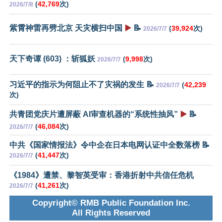
(
42,769
次)
2026/7/8
紫霄神雷再劈北京 天灾横扫中国
▶️
📝
(
39,924
次)
2026/7/7
天下奇谭 (603) ：斩狐妖
(
9,998
次)
2026/7/7
习近平的指示为何阻止不了灾祸的发生 📝
(
42,239
2026/7/7
次)
共青团党庆片遭屏蔽 AI审查机器的“系统性抽风”
▶️
📝
(
46,084
次)
2026/7/7
中共《国家情报法》令中企在日本电网认证中全数落榜 📝
(
41,447
次)
2026/7/7
《1984》遭禁、黎智英受审：香港折射中共信任危机
(
41,261
次)
2026/7/7
Copyright© RMB Public Foundation Inc.
All Rights Reserved