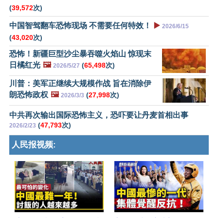
(
39,572
次)
中国智驾翻车恐怖现场 不需要任何特效！
▶️
2026/6/15
(
43,020
次)
恐怖！新疆巨型沙尘暴吞噬火焰山 惊现末
日橘红光
🖼️
(
65,498
次)
2026/5/27
川普：美军正继续大规模作战 旨在消除伊
朗恐怖政权
🖼️
(
27,998
次)
2026/3/3
中共再次输出国际恐怖主义，恐吓要让丹麦首相出事
(
47,793
次)
2026/2/23
人民报视频: