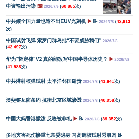
中资输出污染
🖼️
(
60,885
次)
2026/7/9
中共倾全国力量也造不出EUV光刻机
▶️
📝
(
42,813
2026/7/8
次)
中国试射飞弹 索罗门群岛批“不要威胁我们”
2026/7/8
(
42,497
次)
华为“韬定律”V2 真的能改写中国半导体历史？
▶️
2026/7/8
(
41,588
次)
中共潜射核弹试射 太平洋邻国谴责
(
41,641
次)
2026/7/8
澳斐签互防条约 抗衡北京区域渗透
(
40,958
次)
2026/7/8
中国大妈香港撒泼 反咬被非礼
▶️
📝
(
39,352
次)
2026/7/8
多地灾害死伤惨重七常委隐身 习高调核试射秀肌肉 📝