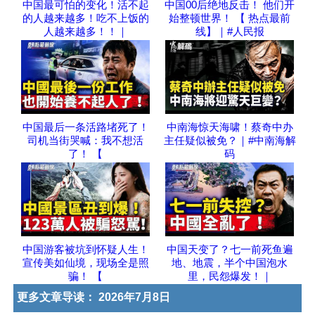
中国最可怕的变化！活不起
中国00后绝地反击！ 他们开
的人越来越多！吃不上饭的
始整顿世界！ 【 热点最前
人越来越多！！｜
线】｜#人民报
中国最后一条活路堵死了！
中南海惊天海啸！蔡奇中办
司机当街哭喊：我不想活
主任疑似被免？｜#中南海解
了！ 【
码
中国游客被坑到怀疑人生！
中国天变了？七一前死鱼遍
宣传美如仙境，现场全是照
地、地震，半个中国泡水
骗！ 【
里，民怨爆发！｜
更多文章导读：
2026年7月8日