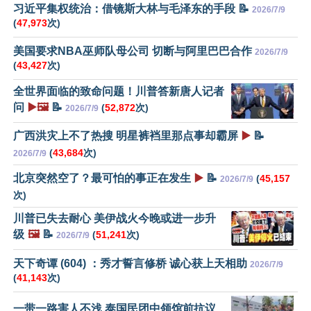
习近平集权统治：借镜斯大林与毛泽东的手段 📝
2026/7/9
(
47,973
次)
美国要求NBA巫师队母公司 切断与阿里巴巴合作
2026/7/9
(
43,427
次)
全世界面临的致命问题！川普答新唐人记者
问
▶️🖼️
📝
(
52,872
次)
2026/7/9
广西洪灾上不了热搜 明星裤裆里那点事却霸屏
▶️
📝
(
43,684
次)
2026/7/9
北京突然空了？最可怕的事正在发生
▶️
📝
(
45,157
2026/7/9
次)
川普已失去耐心 美伊战火今晚或进一步升
级
🖼️
📝
(
51,241
次)
2026/7/9
天下奇谭 (604) ：秀才誓言修桥 诚心获上天相助
2026/7/9
(
41,143
次)
一带一路害人不浅 泰国民团中领馆前抗议