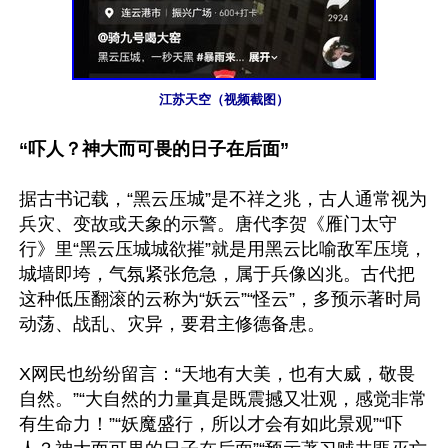
江苏天空（视频截图）
“吓人？神大而可畏的日子在后面”
据古书记载，“黑云压城”是不祥之兆，古人通常视为
兵灾、变故或天象的示警。唐代李贺《雁门太守
行》里“黑云压城城欲摧”就是用黑云比喻敌军压境，
城墙即垮，气氛紧张危急，属于兵像凶兆。古代把
这种低压翻滚的云称为“妖云”“怪云”，多预示著时局
动荡、战乱、灾异，要君主修德备患。

X网民也纷纷留言：“天地有大美，也有大威，敬畏
自然。”“大自然的力量真是既震撼又壮观，感觉非常
有生命力！”“妖魔盛行，所以才会有如此景观”“吓