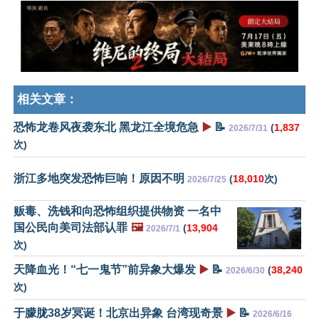
相关文章：
恐怖龙卷风夜袭东北 黑龙江全境危急
▶️
📝
(
1,837
2026/7/31
次)
浙江多地突发恐怖巨响！原因不明
(
18,010
次)
2026/7/25
贩毒、洗钱和向恐怖组织提供物资 一名中
国公民向美司法部认罪
🖼️
(
13,904
2026/7/1
次)
天降血光！“七一鬼节”前异象大爆发
▶️
📝
(
38,240
2026/6/30
次)
于朦胧38岁冥诞！北京出异象 台湾现奇景
▶️
📝
2026/6/16