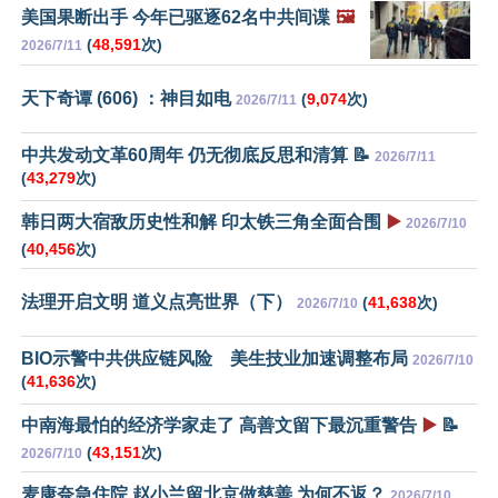
美国果断出手 今年已驱逐62名中共间谍
🖼️
(
48,591
次)
2026/7/11
天下奇谭 (606) ：神目如电
(
9,074
次)
2026/7/11
中共发动文革60周年 仍无彻底反思和清算 📝
2026/7/11
(
43,279
次)
韩日两大宿敌历史性和解 印太铁三角全面合围
▶️
2026/7/10
(
40,456
次)
法理开启文明 道义点亮世界（下）
(
41,638
次)
2026/7/10
BIO示警中共供应链风险 美生技业加速调整布局
2026/7/10
(
41,636
次)
中南海最怕的经济学家走了 高善文留下最沉重警告
▶️
📝
(
43,151
次)
2026/7/10
麦康奈急住院 赵小兰留北京做慈善 为何不返？
2026/7/10