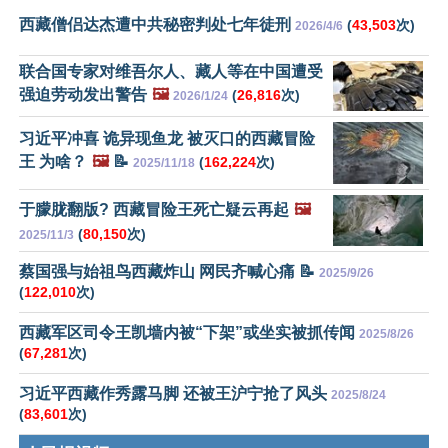
西藏僧侣达杰遭中共秘密判处七年徒刑
(
43,503
次)
2026/4/6
联合国专家对维吾尔人、藏人等在中国遭受
强迫劳动发出警告
🖼️
(
26,816
次)
2026/1/24
习近平冲喜 诡异现鱼龙 被灭口的西藏冒险
王 为啥？
🖼️
📝
(
162,224
次)
2025/11/18
于朦胧翻版? 西藏冒险王死亡疑云再起
🖼️
(
80,150
次)
2025/11/3
蔡国强与始祖鸟西藏炸山 网民齐喊心痛 📝
2025/9/26
(
122,010
次)
西藏军区司令王凯墙内被“下架”或坐实被抓传闻
2025/8/26
(
67,281
次)
习近平西藏作秀露马脚 还被王沪宁抢了风头
2025/8/24
(
83,601
次)