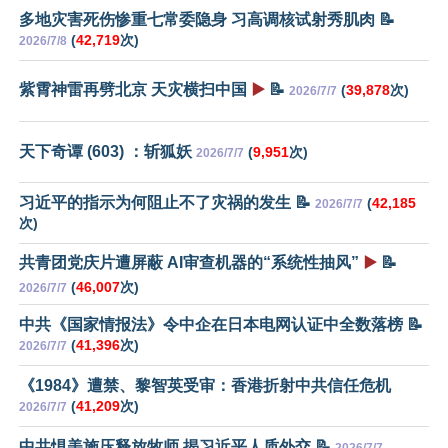
多地灾害死伤惨重七常委隐身 习高调核试射秀肌肉 📝
(
42,719
次)
2026/7/8
紫霄神雷再劈北京 天灾横扫中国
▶️
📝
(
39,878
次)
2026/7/7
天下奇谭 (603) ：斩狐妖
(
9,951
次)
2026/7/7
习近平的指示为何阻止不了灾祸的发生 📝
(
42,185
2026/7/7
次)
共青团党庆片遭屏蔽 AI审查机器的“系统性抽风”
▶️
📝
(
46,007
次)
2026/7/7
中共《国家情报法》令中企在日本电网认证中全数落榜 📝
(
41,396
次)
2026/7/7
《1984》遭禁、黎智英受审：香港折射中共信任危机
(
41,209
次)
2026/7/7
中共惧美施压释放牧师 揭习近平人质外交 📝