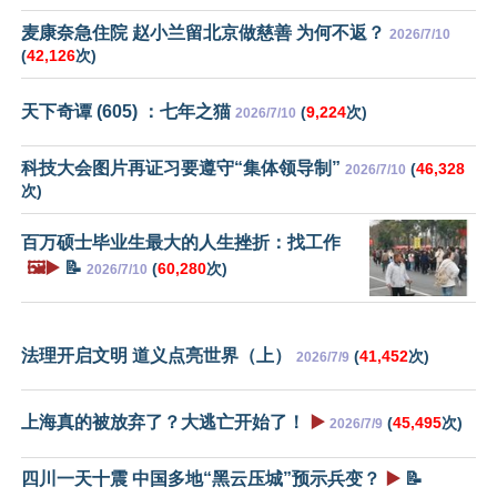
麦康奈急住院 赵小兰留北京做慈善 为何不返？
2026/7/10
(
42,126
次)
天下奇谭 (605) ：七年之猫
(
9,224
次)
2026/7/10
科技大会图片再证习要遵守“集体领导制”
(
46,328
2026/7/10
次)
百万硕士毕业生最大的人生挫折：找工作
🖼️▶️
📝
(
60,280
次)
2026/7/10
法理开启文明 道义点亮世界（上）
(
41,452
次)
2026/7/9
上海真的被放弃了？大逃亡开始了！
▶️
(
45,495
次)
2026/7/9
四川一天十震 中国多地“黑云压城”预示兵变？
▶️
📝