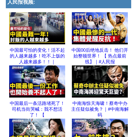
人民报视频:
中国最可怕的变化！活不起
中国00后绝地反击！ 他们开
的人越来越多！吃不上饭的
始整顿世界！ 【 热点最前
人越来越多！！｜
线】｜#人民报
中国最后一条活路堵死了！
中南海惊天海啸！蔡奇中办
司机当街哭喊：我不想活
主任疑似被免？｜#中南海解
了！ 【
码