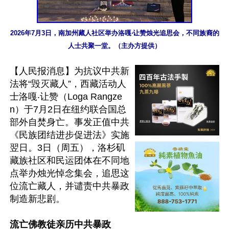
2026年7月3日，南加州藏人社区举办洛嘎‧让赞烛光追思会，不同族裔的
人士共聚一堂。（主办方提供）
【人民报消息】为抗议中共新
法将“毁灭藏人”，西藏活动人
士洛嘎‧让赞（Loga Rangze
n）于7月2日在纽约联合国总
部外自焚身亡。事发正值中共
《民族团结进步促进法》实施
翌日。3日（周五），洛杉矶
藏族社区和民运团体在不同地
点举办烛光悼念集会，追思这
位流亡藏人，并谴责中共暴政
制造新悲剧。

流亡佛教徒亲历中共暴政