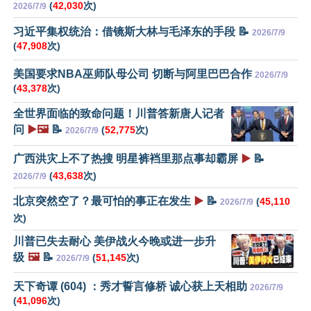
(
42,030
次)
2026/7/9
习近平集权统治：借镜斯大林与毛泽东的手段 📝
2026/7/9
(
47,908
次)
美国要求NBA巫师队母公司 切断与阿里巴巴合作
2026/7/9
(
43,378
次)
全世界面临的致命问题！川普答新唐人记者
问
▶️🖼️
📝
(
52,775
次)
2026/7/9
广西洪灾上不了热搜 明星裤裆里那点事却霸屏
▶️
📝
(
43,638
次)
2026/7/9
北京突然空了？最可怕的事正在发生
▶️
📝
(
45,110
2026/7/9
次)
川普已失去耐心 美伊战火今晚或进一步升
级
🖼️
📝
(
51,145
次)
2026/7/9
天下奇谭 (604) ：秀才誓言修桥 诚心获上天相助
2026/7/9
(
41,096
次)