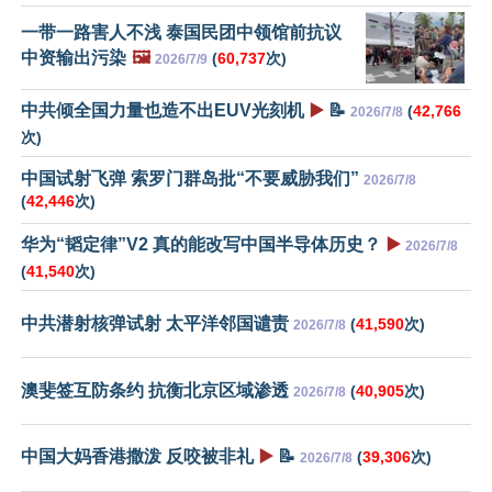
一带一路害人不浅 泰国民团中领馆前抗议
中资输出污染
🖼️
(
60,737
次)
2026/7/9
中共倾全国力量也造不出EUV光刻机
▶️
📝
(
42,766
2026/7/8
次)
中国试射飞弹 索罗门群岛批“不要威胁我们”
2026/7/8
(
42,446
次)
华为“韬定律”V2 真的能改写中国半导体历史？
▶️
2026/7/8
(
41,540
次)
中共潜射核弹试射 太平洋邻国谴责
(
41,590
次)
2026/7/8
澳斐签互防条约 抗衡北京区域渗透
(
40,905
次)
2026/7/8
中国大妈香港撒泼 反咬被非礼
▶️
📝
(
39,306
次)
2026/7/8