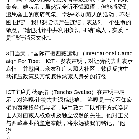
集会。她表示，虽然完全听不懂藏语，但能感受到
追思会上的哀痛气氛。“我来参加藏人的活动，不是
图‘团结’，我只想尝试产生连结，表达对一个生命的
敬意。”她也批评中共利用新法“团结”藏人，实质上
是“强行消灭文化”。

3日当天，“国际声援西藏运动”（International Camp
aign For Tibet，ICT）发表声明，对让赞的去世表示
哀悼，并慰问其亲友和广大藏人社区，敦促反抗中
共镇压政策及其彻底抹煞藏人身分的行径。

ICT主席丹秋嘉措（Tencho Gyatso）在声明中表
示，对洛嘎‧让赞去世深感悲痛。“洛嘎是一位不知疲
倦的西藏权益倡导者，毕生致力于以和平方式唤起
世人对西藏人权危机及独立议题的关注。他对正义
与西藏事业的坚定奉献，将永远被我们铭记。”他
说。
