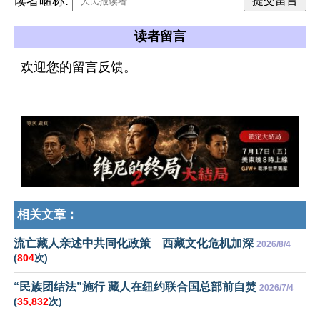
读者暱称:
读者留言
欢迎您的留言反馈。
相关文章：
流亡藏人亲述中共同化政策 西藏文化危机加深
2026/8/4
(
804
次)
“民族团结法”施行 藏人在纽约联合国总部前自焚
2026/7/4
(
35,832
次)