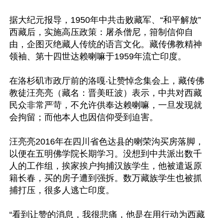
据大纪元报导，1950年中共击败藏军、“和平解放”
西藏后，实施高压政策：屠杀僧尼，箝制信仰自
由，企图灭绝藏人传统的语言文化。藏传佛教精神
领袖、第十四世达赖喇嘛于1959年流亡印度。

在洛杉矶市政厅前的洛嘎‧让赞悼念集会上，藏传佛
教徒汪亮亮（藏名：晋美旺波）表示，中共对西藏
民众非常严苛，不允许供奉达赖喇嘛，一旦发现就
会拘留；而他本人也因信仰受到迫害。

汪亮亮2016年在四川省色达县的喇荣沟买房落脚，
以便在五明佛学院长期学习。没想到中共派出数千
人的工作组，挨家挨户拘捕汉族学生，他被遣返原
籍长春，买的房子遭到强拆。数万藏族学生也被抓
捕打压，很多人逃亡印度。

“看到让赞的消息，我很悲痛，他是在用行动为西藏