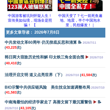
中国游客被坑到怀疑人生！
中国天变了？七一前死鱼遍
宣传美如仙境，现场全是照
地、地震，半个中国泡水
骗！ 【
里，民怨爆发！｜
更多文章导读：
2026年7月8日
中共发动文革60周年 仍无彻底反思和清算 📝
2026/7/11
(
43,225
次)
韩日两大宿敌历史性和解 印太铁三角全面合围
▶️
2026/7/10
(
40,410
次)
法理开启文明 道义点亮世界（下）
(
41,584
次)
2026/7/10
BIO示警中共供应链风险 美生技业加速调整布局
2026/7/10
(
41,583
次)
中南海最怕的经济学家走了 高善文留下最沉重警告
▶️
📝
(
43,105
次)
2026/7/10