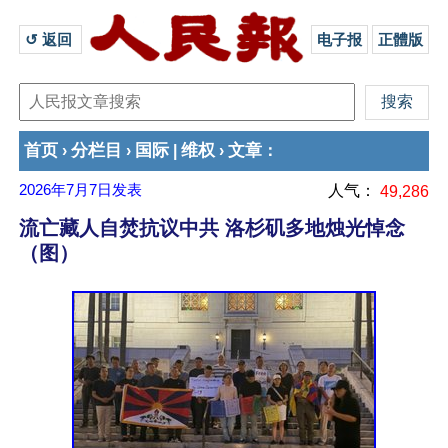
↺ 返回 
电子报
正體版
首页
分栏目
国际
维权
文章
›
›
|
›
：
2026年7月7日
发表
人气：
49,286
流亡藏人自焚抗议中共 洛杉矶多地烛光悼念
（图）