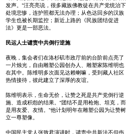
发声。”汪亮亮说，很多藏族佛教徒在共产党统治下
处境悲惨，连护照都无法办理；从色达回乡的汉族
学生也被长期监控；新近上路的《民族团结促进
法》更是一部恶法。

民运人士谴责中共倒行逆施
夜晚，集会者们在洛杉矶市政厅前的台阶前点亮了
一片烛光，自由雕塑公园创办人、雕塑家陈维明也
在其中。陈维明多次面见达赖喇嘛，受到藏人社区
热情接待，彼此建立了深厚的友谊。

陈维明表示，生命无价，让赞之死是共产党倒行逆
施、造成积怨的结果。“团结不是用枪炮、坦克，而
是用友爱、友情。”他计划明年在雕塑公园为让赞树
立一尊塑像。

中国民主党人张致君演讲时，谴责中共新法不但伤