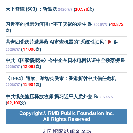
天下奇谭 (603) ：斩狐妖
(
10,578
次)
2026/7/7
习近平的指示为何阻止不了灾祸的发生 📝
(
42,873
2026/7/7
次)
共青团党庆片遭屏蔽 AI审查机器的“系统性抽风”
▶️
📝
(
47,000
次)
2026/7/7
中共《国家情报法》令中企在日本电网认证中全数落榜 📝
(
42,083
次)
2026/7/7
《1984》遭禁、黎智英受审：香港折射中共信任危机
(
41,904
次)
2026/7/7
中共惧美施压释放牧师 揭习近平人质外交 📝
2026/7/7
(
42,103
次)
Copyright© RMB Public Foundation Inc.
All Rights Reserved
人民报网站服务条款