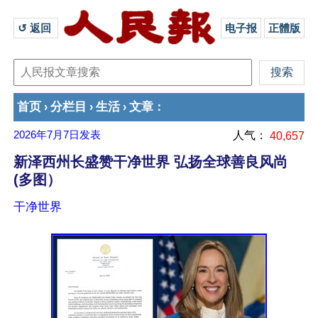
↺ 返回 
电子报
正體版
首页
分栏目
生活
文章
›
›
›
：
2026年7月7日
发表
人气：
40,657
新泽西州长盛赞干净世界 弘扬全球善良风尚
(多图）
干净世界