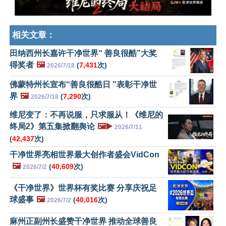
相关文章：
田纳西州长嘉许干净世界“ 善良很酷”大奖
得奖者
🖼️
(
7,431
次)
2026/7/18
佛蒙特州长宣布“善良很酷日 ”表彰干净世
界
🖼️
(
7,290
次)
2026/7/18
维尼变了：不再说服，只求服从！《维尼的
终局2》第五集掀翻舆论
🖼️▶️
2026/7/11
(
42,437
次)
干净世界亮相世界最大创作者盛会VidCon
🖼️
(
40,609
次)
2026/7/2
《干净世界》世界杯有奖比赛 分享庆祝足
球盛事
🖼️
(
40,016
次)
2026/7/2
麻州正副州长盛赞干净世界 推动全球善良