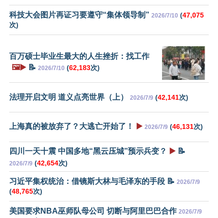
科技大会图片再证习要遵守“集体领导制”
(
47,075
2026/7/10
次)
百万硕士毕业生最大的人生挫折：找工作
🖼️▶️
📝
(
62,183
次)
2026/7/10
法理开启文明 道义点亮世界（上）
(
42,141
次)
2026/7/9
上海真的被放弃了？大逃亡开始了！
▶️
(
46,131
次)
2026/7/9
四川一天十震 中国多地“黑云压城”预示兵变？
▶️
📝
(
42,654
次)
2026/7/9
习近平集权统治：借镜斯大林与毛泽东的手段 📝
2026/7/9
(
48,765
次)
美国要求NBA巫师队母公司 切断与阿里巴巴合作
2026/7/9