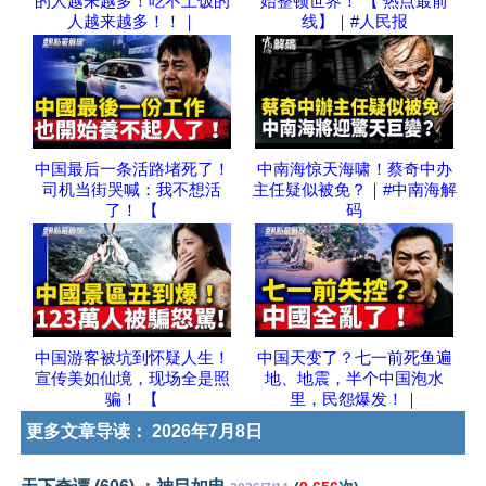
的人越来越多！吃不上饭的
始整顿世界！ 【 热点最前
人越来越多！！｜
线】｜#人民报
中国最后一条活路堵死了！
中南海惊天海啸！蔡奇中办
司机当街哭喊：我不想活
主任疑似被免？｜#中南海解
了！ 【
码
中国游客被坑到怀疑人生！
中国天变了？七一前死鱼遍
宣传美如仙境，现场全是照
地、地震，半个中国泡水
骗！ 【
里，民怨爆发！｜
更多文章导读：
2026年7月8日