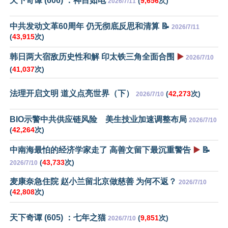
天下奇谭 (606) ：神目如电
(
9,656
次)
2026/7/11
中共发动文革60周年 仍无彻底反思和清算 📝
2026/7/11
(
43,915
次)
韩日两大宿敌历史性和解 印太铁三角全面合围
▶️
2026/7/10
(
41,037
次)
法理开启文明 道义点亮世界（下）
(
42,273
次)
2026/7/10
BIO示警中共供应链风险 美生技业加速调整布局
2026/7/10
(
42,264
次)
中南海最怕的经济学家走了 高善文留下最沉重警告
▶️
📝
(
43,733
次)
2026/7/10
麦康奈急住院 赵小兰留北京做慈善 为何不返？
2026/7/10
(
42,808
次)
天下奇谭 (605) ：七年之猫
(
9,851
次)
2026/7/10