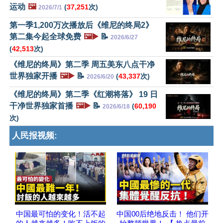
运动
🖼️
(
37,251
次)
2026/7/1
第一季1,200万次播放后《维尼的终局2》
第二集今起全球免费
🖼️▶️
📝
2026/6/27
(
42,513
次)
《维尼的终局》第二季 周五美东八点干净
世界独家开播
🖼️▶️
📝
(
43,337
次)
2026/6/20
《维尼的终局》第二季《红潮将落》 19 日
干净世界独家首播
🖼️▶️
📝
(
60,190
2026/6/18
次)
人民报视频:
中国最可怕的变化！活不起
中国00后绝地反击！ 他们开