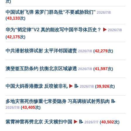
次)
中国试射飞弹 索罗门群岛批“不要威胁我们”
2026/7/8
(
43,133
次)
华为“韬定律”V2 真的能改写中国半导体历史？
▶️
2026/7/8
(
42,175
次)
中共潜射核弹试射 太平洋邻国谴责
(
42,279
次)
2026/7/8
澳斐签互防条约 抗衡北京区域渗透
(
41,597
次)
2026/7/8
中国大妈香港撒泼 反咬被非礼
▶️
📝
(
39,926
次)
2026/7/8
多地灾害死伤惨重七常委隐身 习高调核试射秀肌肉 📝
(
43,405
次)
2026/7/8
紫霄神雷再劈北京 天灾横扫中国
▶️
📝
(
40,502
次)
2026/7/7