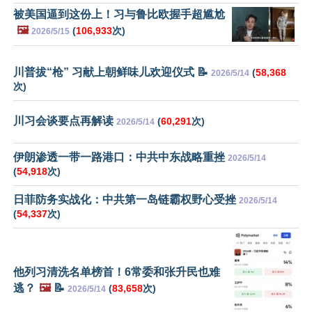
被美国逼到这份上！习与鲁比欧握手超尴尬
🖼️
(
106,933
次)
2026/5/15
川普拔“枪” 习献上朝鲜味儿欢迎仪式 📝
(
58,368
2026/5/14
次)
川习会谈要点再解读
(
60,291
次)
2026/5/14
伊朗渗透一带一路港口：中共中东战略重挫
2026/5/14
(
54,918
次)
日菲防务实战化：中共第一岛链霸权野心受挫
2026/5/14
(
54,337
次)
他列习清洗名单榜首！6常委和张升民也难
逃？
🖼️
📝
(
83,658
次)
2026/5/14