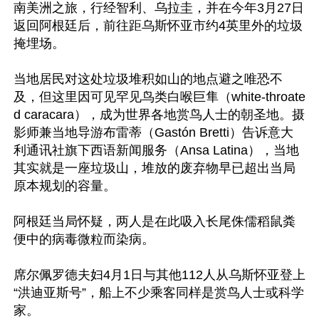
南美洲之旅，行经智利、乌拉圭，并在今年3月27日
返回阿根廷后，前往距乌斯怀亚市约4英里外的垃圾
掩埋场。

当地居民对这处垃圾堆积如山的地点避之唯恐不
及，但这里因可见罕见鸟类白喉巨隼（white-throate
d caracara），成为世界各地赏鸟人士的朝圣地。摄
影师兼当地导游布雷蒂（Gastón Bretti）告诉意大
利通讯社旗下西语新闻服务（Ansa Latina），当地
其实就是一座垃圾山，堆放的废弃物早已超出当局
原本规划的容量。

阿根廷当局怀疑，两人是在此吸入长尾侏儒稻鼠粪
便中的病毒微粒而染病。

席尔佩罗德夫妇4月1日与其他112人从乌斯怀亚登上
“洪迪亚斯号”，船上不少乘客同样是赏鸟人士或科学
家。
