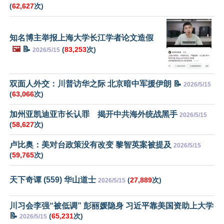
(
62,627
次)
知名博主举报上海大学长江学者论文造假
🖼️
📝
(
83,253
次)
2026/5/15
双面人外交：川普访华之际 北京暗中军援伊朗 📝
2026/5/15
(
63,066
次)
加州亚凯迪亚市长认罪 揭开中共海外统战黑手
2026/5/15
(
58,627
次)
卢比奥：美对台政策没有改变 黎智英案被提及
2026/5/15
(
59,765
次)
天下奇谭 (559) 华山道士
(
27,889
次)
2026/5/15
川习会李强“被低调” 彭丽媛隐身 习近平靠美国资助上大学
📝
(
65,231
次)
2026/5/15