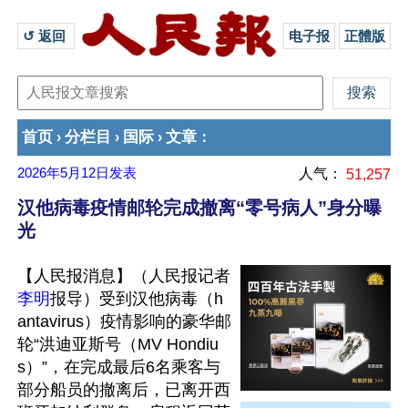
↺ 返回 
电子报
正體版
首页
分栏目
国际
文章
›
›
›
：
2026年5月12日
发表
人气：
51,257
汉他病毒疫情邮轮完成撤离“零号病人”身分曝
光
【人民报消息】（人民报记者
李明
报导）受到汉他病毒（h
antavirus）疫情影响的豪华邮
轮“洪迪亚斯号（MV Hondiu
s）”，在完成最后6名乘客与
部分船员的撤离后，已离开西