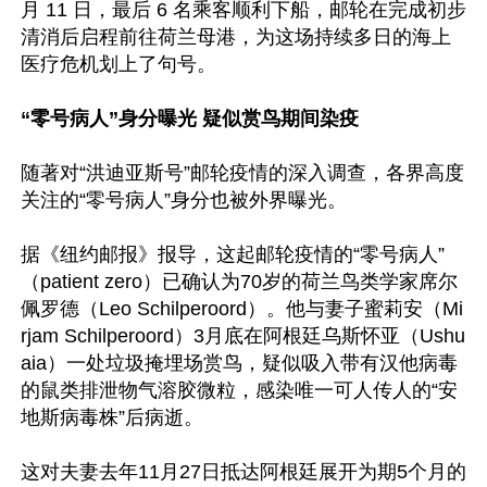
月 11 日，最后 6 名乘客顺利下船，邮轮在完成初步
清消后启程前往荷兰母港，为这场持续多日的海上
医疗危机划上了句号。

“零号病人”身分曝光 疑似赏鸟期间染疫
随著对“洪迪亚斯号”邮轮疫情的深入调查，各界高度
关注的“零号病人”身分也被外界曝光。

据《纽约邮报》报导，这起邮轮疫情的“零号病人”
（patient zero）已确认为70岁的荷兰鸟类学家席尔
佩罗德（Leo Schilperoord）。他与妻子蜜莉安（Mi
rjam Schilperoord）3月底在阿根廷乌斯怀亚（Ushu
aia）一处垃圾掩埋场赏鸟，疑似吸入带有汉他病毒
的鼠类排泄物气溶胶微粒，感染唯一可人传人的“安
地斯病毒株”后病逝。

这对夫妻去年11月27日抵达阿根廷展开为期5个月的