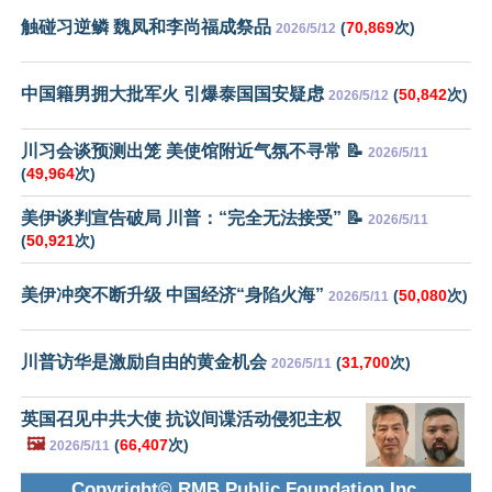
触碰习逆鳞 魏凤和李尚福成祭品
(
70,869
次)
2026/5/12
中国籍男拥大批军火 引爆泰国国安疑虑
(
50,842
次)
2026/5/12
川习会谈预测出笼 美使馆附近气氛不寻常 📝
2026/5/11
(
49,964
次)
美伊谈判宣告破局 川普：“完全无法接受” 📝
2026/5/11
(
50,921
次)
美伊冲突不断升级 中国经济“身陷火海”
(
50,080
次)
2026/5/11
川普访华是激励自由的黄金机会
(
31,700
次)
2026/5/11
英国召见中共大使 抗议间谍活动侵犯主权
🖼️
(
66,407
次)
2026/5/11
Copyright© RMB Public Foundation Inc.