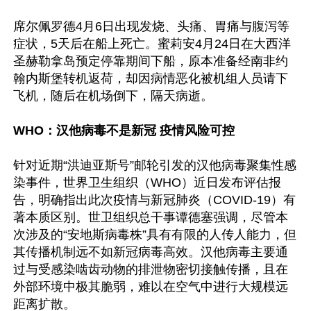
席尔佩罗德4月6日出现发烧、头痛、胃痛与腹泻等
症状，5天后在船上死亡。蜜莉安4月24日在大西洋
圣赫勒拿岛预定停靠期间下船，原本准备经南非约
翰内斯堡转机返荷，却因病情恶化被机组人员请下
飞机，随后在机场倒下，隔天病逝。

WHO：汉他病毒不是新冠 疫情风险可控
针对近期“洪迪亚斯号”邮轮引发的汉他病毒聚集性感
染事件，世界卫生组织（WHO）近日发布评估报
告，明确指出此次疫情与新冠肺炎（COVID-19）有
著本质区别。世卫组织总干事谭德塞强调，尽管本
次涉及的“安地斯病毒株”具有有限的人传人能力，但
其传播机制远不如新冠病毒高效。汉他病毒主要通
过与受感染啮齿动物的排泄物密切接触传播，且在
外部环境中极其脆弱，难以在空气中进行大规模远
距离扩散。
