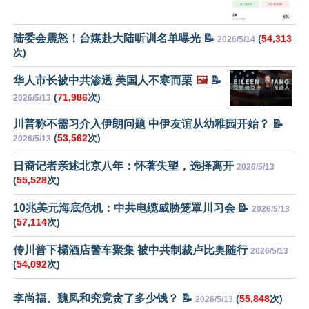
陆委会震怒！台媒赴大陆听训名单曝光 📝
(
54,313
2026/5/14
次)
华人市长被中共渗透 美国人不寒而栗
🖼️
📝
(
71,986
次)
2026/5/13
川普称不需习介入伊朗问题 中伊友谊从幼稚园开始？ 📝
(
53,562
次)
2026/5/13
日裔记者亲述北京八年：怀著失望，选择离开
2026/5/13
(
55,528
次)
10兆美元海底危机：中共电缆威胁笼罩川习会 📝
2026/5/13
(
57,114
次)
传川普下榻酒店警车聚集 被中共制裁卢比奥随行
2026/5/13
(
54,092
次)
李尚福、魏凤和究竟贪了多少钱？ 📝
(
55,848
次)
2026/5/13