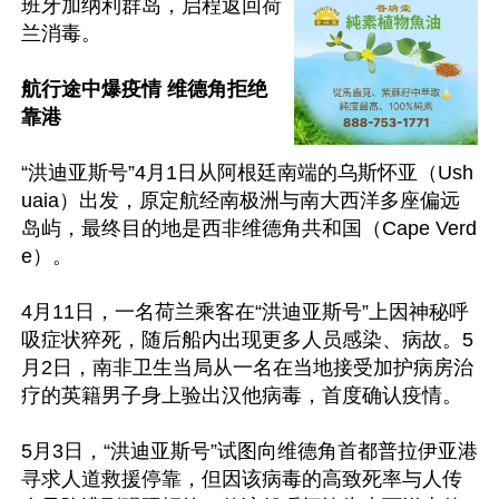
班牙加纳利群岛，启程返回荷
兰消毒。

航行途中爆疫情 维德角拒绝
靠港
“洪迪亚斯号”4月1日从阿根廷南端的乌斯怀亚（Ush
uaia）出发，原定航经南极洲与南大西洋多座偏远
岛屿，最终目的地是西非维德角共和国（Cape Verd
e）。

4月11日，一名荷兰乘客在“洪迪亚斯号”上因神秘呼
吸症状猝死，随后船内出现更多人员感染、病故。5
月2日，南非卫生当局从一名在当地接受加护病房治
疗的英籍男子身上验出汉他病毒，首度确认疫情。

5月3日，“洪迪亚斯号”试图向维德角首都普拉伊亚港
寻求人道救援停靠，但因该病毒的高致死率与人传