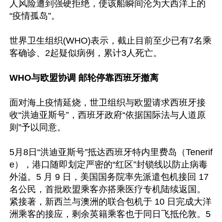
人风险遭到强硬拒绝，使该船瞬间沦为大西洋上的
“疫情孤岛”。

世界卫生组织(WHO)表示，截止目前至少已有7名乘
客确诊、2起疑似病例，累计3人死亡。

WHO与欧盟协调 邮轮停靠西班牙撤离
面对海上疫情延烧，世卫组织与欧盟请求西班牙接
收“洪迪亚斯号”，西班牙政府“依据国际法与人道原
则”予以同意。

5月8日“洪迪亚斯号”抵达西班牙特内里费岛（Tenerif
e），港口随即划定严密的“红区”封锁线以防止病毒
外溢。5 月 9 日，美国国务院率先派遣包机接回 17 
名公民，首批欧盟乘客亦搭乘医疗专机陆续返国。
紧接著，新西兰与澳洲的联合包机于 10 日完成大洋
洲乘客的接应，剩余英籍乘客也于同日飞抵伦敦。5 