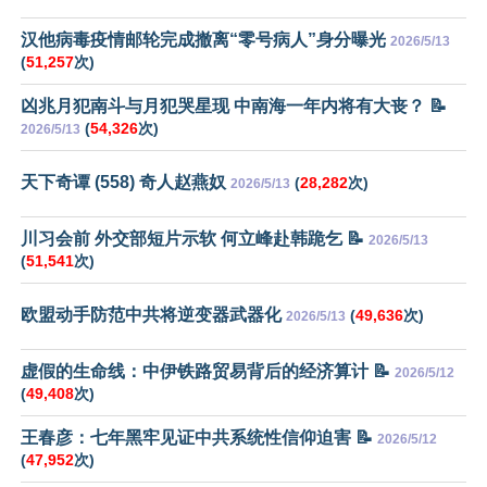
汉他病毒疫情邮轮完成撤离“零号病人”身分曝光
2026/5/13
(
51,257
次)
凶兆月犯南斗与月犯哭星现 中南海一年内将有大丧？ 📝
(
54,326
次)
2026/5/13
天下奇谭 (558) 奇人赵燕奴
(
28,282
次)
2026/5/13
川习会前 外交部短片示软 何立峰赴韩跪乞 📝
2026/5/13
(
51,541
次)
欧盟动手防范中共将逆变器武器化
(
49,636
次)
2026/5/13
虚假的生命线：中伊铁路贸易背后的经济算计 📝
2026/5/12
(
49,408
次)
王春彦：七年黑牢见证中共系统性信仰迫害 📝
2026/5/12
(
47,952
次)