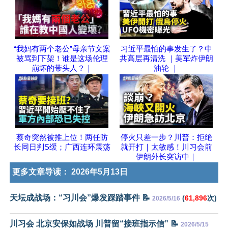
“我妈有两个老公”母亲节文案
习近平最怕的事发生了？中
被骂到下架！谁是这场伦理
共高层再清洗 ｜美军炸伊朗
崩坏的带头人？｜
油轮 ｜
蔡奇突然被推上位！两任防
停火只差一步？川普：拒绝
长同日判S缓；广西连环震荡
就开打｜太敏感！川习会前
伊朗外长突访中｜
更多文章导读：
2026年5月13日
天坛成战场：“习川会”爆发踩踏事件 📝
(
61,896
次)
2026/5/16
川习会 北京安保如战场 川普留“接班指示信” 📝
2026/5/15