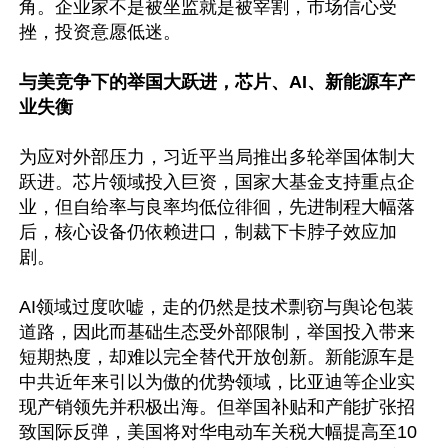
角。企业家不是被坐监就是被宰割，市场信心受
挫，投资意愿低迷。

与美竞争下的举国大跃进，芯片、AI、新能源车产
业失衡
为应对外部压力，习近平当局推出多轮举国体制大
跃进。芯片领域投入巨资，国家大基金支持重点企
业，但自给率与良率均低位徘徊，先进制程大幅落
后，核心设备仍依赖进口，制裁下卡脖子效应加
剧。

AI领域过度吹嘘，走的仍然是技术剽窃与舆论包装
道路，因此而基础生态受外部限制，举国投入带来
短期热度，却难以完全替代开放创新。新能源车是
中共近年来引以为傲的优势领域，比亚迪等企业实
现产销领先并积极出海。但举国补贴和产能扩张招
致国际反弹，美国将对华电动车关税大幅提高至10