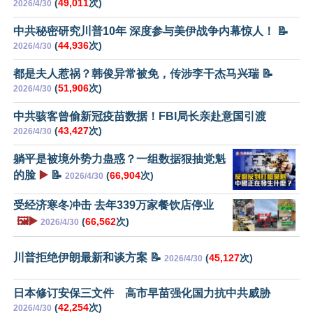
(
49,011
次)
2026/4/30
中共秘密研究川普10年 深度参与美伊战争内幕惊人！ 📝
(
44,936
次)
2026/4/30
都是夫人惹祸？韩俊异常被免，传涉李干杰马兴瑞 📝
(
51,906
次)
2026/4/30
中共骇客曾偷新冠疫苗数据！FBI局长亲赴意国引渡
(
43,427
次)
2026/4/30
躺平是被境外势力蛊惑？一组数据狠抽党魁
的脸
▶️
📝
(
66,904
次)
2026/4/30
受经济寒冬冲击 去年339万家餐饮店停业
🖼️▶️
(
66,562
次)
2026/4/30
川普拒绝伊朗最新和谈方案 📝
(
45,127
次)
2026/4/30
日本修订安保三文件 高市早苗强化国力抗中共威胁
(
42,254
次)
2026/4/30