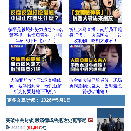
躺平是被境外势力蛊惑？5名
拆姐大马直播：南航员工现
警察抓一名海归青年，这届
身打假，一边骂网友，一边
年轻人吓坏北京？【
收礼物，吃相太难看！
大闹亚航女连开5场直播喊
假空姐大闹亚航后续：现场
冤，被举报封号！老民航解
男同胞损失巨大，当时羞愧
析为何要赶她下飞机？
得想钻地缝！
更多文章导读：
2026年5月1日
突破中共封锁 赖清德成功抵达史瓦蒂尼
🖼️
📝
(
61,867
次)
2026/5/4