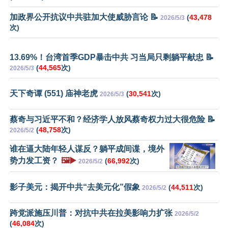
加政界公开抗议中共驻加大使威胁言论 📝
(
43,478
2026/5/3
次)
13.69%！台湾首季GDP暴击中共 习当局只剩躺平献忠 📝
(
44,565
次)
2026/5/3
天下奇谭 (551) 庙神老虎
(
30,541
次)
2026/5/3
蔡奇与习近平不和？经济学人放风蔡奇权力过大很危险 📝
(
48,758
次)
2026/5/2
谁在逼大陆年轻人谋反？躺平成间谍，境外
势力发工资？
🖼️▶️
(
66,992
次)
2026/5/2
影子美元：揭开中共“去美元化”假象
(
44,511
次)
2026/5/2
跨党派施压川普：对抗中共在拉美影响力扩张
2026/5/2
(
46,084
次)