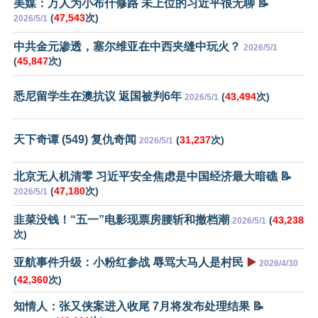
美媒：万人为小布什修路 未上位的习近平很无聊 📝
(
47,543
次)
2026/5/1
中共金元渗透，塞尔维亚在中西夹缝中玩火？
2026/5/1
(
45,847
次)
悉尼留学生在澳抗议 返国被判6年
(
43,494
次)
2026/5/1
天下奇谭 (549) 复仇奇闻
(
31,237
次)
2026/5/1
北京无人机清零 习近平安全焦虑是中国经济最大暗礁 📝
(
47,180
次)
2026/5/1
韭菜没钱！“五一”电影现票房腰斩和撤档潮
(
43,238
2026/5/1
次)
亚航事件升级：小粉红参战 辱骂大马人是村民
▶️
2026/4/30
(
42,360
次)
知情人：张又侠案进入收尾 7月将发布处理结果 📝