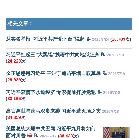
相关文章：
从实名举报“习近平共产党下台”说起 📝
(
10,789
次)
2026/7/24
习近平扛起三“大黑锅”拽著中共向地狱狂奔 📝
2026/7/20
(
24,223
次)
金正恩怒甩习近平 王沪宁跪访平壤自取其辱 📝
2026/7/19
(
29,939
次)
习近平衷情下水道经济 专家提前打脸党魁 📝
2026/7/18
(
33,165
次)
高官离世与落马双潮来袭 习近平遭灭顶之灾
2026/7/18
(
34,859
次)
美国总统大爆中共丑闻 习近平九月将如何
面对川普
🖼️
📝
(
38,433
次)
2026/7/17