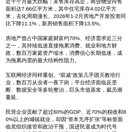
近十个月最大跌幅；未售库存高企，商业物业待售
面积达7.66亿平方米，其中住宅库存4.02亿平方
米，去化周期漫长。2026年1-2月房地产开发投资同
比下降11.1%，新房销售面积下降13.5%。

房地产曾占中国家庭财富约70%、经济需求近三分
之一，其持续低迷直接拖累消费、就业和地方财
政，数百万家庭资产缩水，消费信心长期低迷，成
为拖累内需的最大结构性阻力。

互联网经济同样重创。“双减”政策几乎团灭教培行
业，数百万从业者一夜下岗；平台经济面临反垄
断、数据安全等多轮整治，巨头市值蒸发，裁员潮
蔓延。

民营企业贡献了超过60%的GDP、近70%的税收和8
0%以上的城镇就业，却因“资本无序扩张”等标签面
临党组织接管和政治干预，国进民退成为时代号