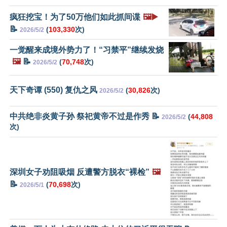
疯狂挖宝！为了50万他们如此抓间谍
🖼️▶️
📝
(
103,330
次)
2026/5/2
一觉醒来成境外势力了！“习禁平”继续发烧
🖼️
📝
(
70,748
次)
2026/5/2
天下奇谭 (550) 复仇之风
(
30,826
次)
2026/5/2
中共绝非炎黄子孙 祭祀黄帝不过是作秀 📝
(
44,808
2026/5/2
次)
深圳女子劝阻吸烟 反遭警方脱衣“裸检”
🖼️
📝
(
70,698
次)
2026/5/1