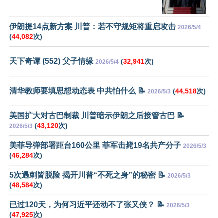
伊朗提14点新方案 川普：若不守规矩将重启攻击
2026/5/4
(
44,082
次)
天下奇谭 (552) 父子情缘
(
32,941
次)
2026/5/4
清华教师要填思想动态表 中共怕什么 📝
(
44,518
次)
2026/5/3
美国扩大对古巴制裁 川普暗示伊朗之后接管古巴 📝
(
43,120
次)
2026/5/3
美菲导弹部署距台160公里 菲军击毙19名共产分子
2026/5/3
(
46,284
次)
5次遇刺皆脱险 揭开川普“不死之身”的秘密 📝
2026/5/3
(
48,584
次)
已过120天，为何习近平还动不了张又侠？ 📝
2026/5/3
(
47,925
次)