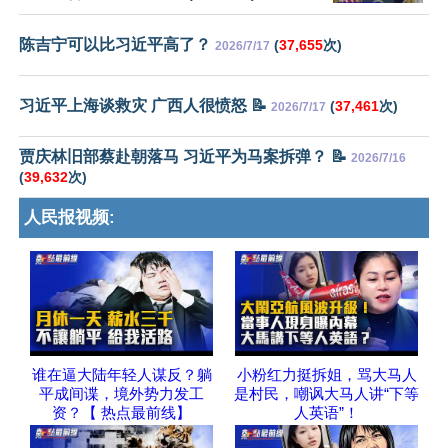
陈吉宁可以比习近平高了？
(
37,655
次)
2026/7/17
习近平上海谈救灾 广西人很愤怒 📝
(
37,461
次)
2026/7/17
贾庆林旧部蔡赴朝落马 习近平为马案拆弹？ 📝
2026/7/16
(
39,632
次)
人民报视频:
谁在逼大陆年轻人谋反？躺
小粉红力挺拆姐，骂大马人
平成间谍，境外势力发工
是村民，嘲讽大马人讲“下等
资？【 热点最前线】
人英语”！