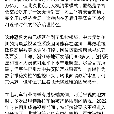
万亿元，但此次北京无人机清零模式，显然是给给
低空经济来了一次无情斩首，习近平将安全置顶，
完全压过经济发展，这种内在矛盾几乎塑造了整个
习近平时代的经济治理特色。

这种恐惧之前已经延伸到了监控领域。中共卖给伊
朗的海康威视监控系统因可能存在漏洞，导致毛拉
政权高层被美以集体打掉，网传随后海康威视总部
及西安、上海、浙江等地研发部门300多人，包括高
层和技术人员被习近平下令带走调查。尽管官方辟
谣，但事件已引发中共安防产业链震动。曾经作为
数字维稳支柱的监控巨头，转眼面临政治审查，何
其讽刺，也印证了且看苍天饶过谁的因果循环。

在电动车行业同样有过极端案例。习近平视察地方
时，多次出现特斯拉车辆被严格限制的情况。2022
年习在四川成都视察期间，特斯拉被要求不得进入
部分市区。北戴河等地也有类似管控。军方设施和