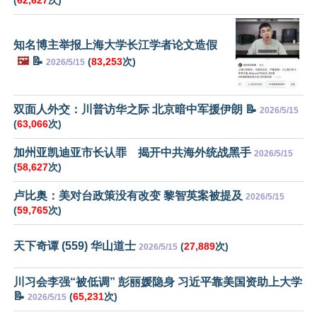
知名博主举报上海大学长江学者论文造假
🖼️
📝
(
83,253
次)
2026/5/15
双面人外交：川普访华之际 北京暗中军援伊朗 📝
2026/5/15
(
63,066
次)
加州亚凯迪亚市长认罪 揭开中共海外统战黑手
2026/5/15
(
58,627
次)
卢比奥：美对台政策没有改变 黎智英案被提及
2026/5/15
(
59,765
次)
天下奇谭 (559) 华山道士
(
27,889
次)
2026/5/15
川习会李强“被低调” 彭丽媛隐身 习近平靠美国资助上大学
📝
(
65,231
次)
2026/5/15