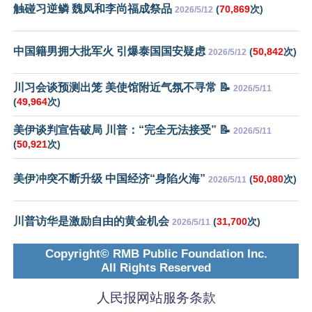
触碰习逆鳞 魏凤和李尚福成祭品
(
70,869
次)
2026/5/12
中国籍男拥大批军火 引爆泰国国安疑虑
(
50,842
次)
2026/5/12
川习会谈预测出笼 美使馆附近气氛不寻常 📝
2026/5/11
(
49,964
次)
美伊谈判宣告破局 川普：“完全无法接受” 📝
2026/5/11
(
50,921
次)
美伊冲突不断升级 中国经济“身陷火海”
(
50,080
次)
2026/5/11
川普访华是激励自由的黄金机会
(
31,700
次)
2026/5/11
Copyright© RMB Public Foundation Inc.
All Rights Reserved
人民报网站服务条款