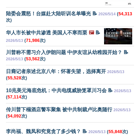
陆委会震怒！台媒赴大陆听训名单曝光 📝
(
54,313
2026/5/14
次)
华人市长被中共渗透 美国人不寒而栗
🖼️
📝
(
71,986
次)
2026/5/13
川普称不需习介入伊朗问题 中伊友谊从幼稚园开始？ 📝
(
53,562
次)
2026/5/13
日裔记者亲述北京八年：怀著失望，选择离开
2026/5/13
(
55,528
次)
10兆美元海底危机：中共电缆威胁笼罩川习会 📝
2026/5/13
(
57,114
次)
传川普下榻酒店警车聚集 被中共制裁卢比奥随行
2026/5/13
(
54,092
次)
李尚福、魏凤和究竟贪了多少钱？ 📝
(
55,848
次)
2026/5/13