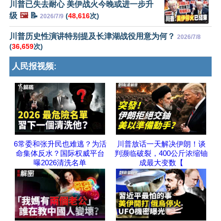
川普已失去耐心 美伊战火今晚或进一步升
级
🖼️
📝
(
48,616
次)
2026/7/9
川普历史性演讲特别提及长津湖战役用意为何？
2026/7/8
(
36,659
次)
人民报视频:
6常委和张升民也难逃？为活
川普放话一天解决伊朗！谈
命集体反水？国际权威平台
判濒临破裂，400公斤浓缩铀
曝2026清洗名单
成最大变数【