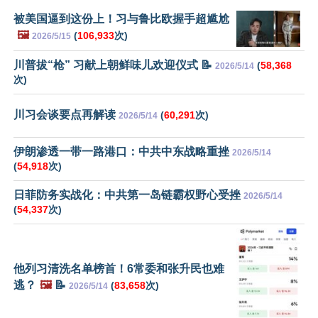
被美国逼到这份上！习与鲁比欧握手超尴尬
🖼️
(
106,933
次)
2026/5/15
川普拔“枪” 习献上朝鲜味儿欢迎仪式 📝
(
58,368
2026/5/14
次)
川习会谈要点再解读
(
60,291
次)
2026/5/14
伊朗渗透一带一路港口：中共中东战略重挫
2026/5/14
(
54,918
次)
日菲防务实战化：中共第一岛链霸权野心受挫
2026/5/14
(
54,337
次)
他列习清洗名单榜首！6常委和张升民也难
逃？
🖼️
📝
(
83,658
次)
2026/5/14