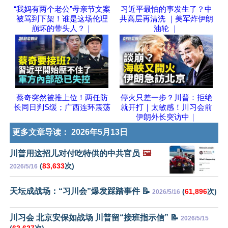
“我妈有两个老公”母亲节文案
习近平最怕的事发生了？中
被骂到下架！谁是这场伦理
共高层再清洗 ｜美军炸伊朗
崩坏的带头人？｜
油轮 ｜
蔡奇突然被推上位！两任防
停火只差一步？川普：拒绝
长同日判S缓；广西连环震荡
就开打｜太敏感！川习会前
伊朗外长突访中｜
更多文章导读：
2026年5月13日
川普用这招儿对付吃特供的中共官员
🖼️
(
83,633
次)
2026/5/16
天坛成战场：“习川会”爆发踩踏事件 📝
(
61,896
次)
2026/5/16
川习会 北京安保如战场 川普留“接班指示信” 📝
2026/5/15
(
62,627
次)