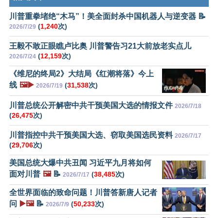
川普重拳堵绝“木马”！美全面封杀中国机器人与逆变器 📝
(
1,240
次)
2026/7/29
王毅不敢正眼瞧卢比奥 川普警告习21大前放老实点儿
(
12,159
次)
2026/7/24
《维尼的终局2》大结局《红潮将落》今上
线
🖼️▶️
(
31,538
次)
2026/7/19
川普总统公开解密中共干预美国大选的情报文件
2026/7/18
(
26,475
次)
川普指控中共干预美国大选、窃取美国选民资料
2026/7/17
(
29,706
次)
美国总统大爆中共丑闻 习近平九月将如何
面对川普
🖼️
📝
(
38,485
次)
2026/7/17
全世界面临的致命问题！川普答新唐人记者
问
▶️🖼️
📝
(
50,233
次)
2026/7/9