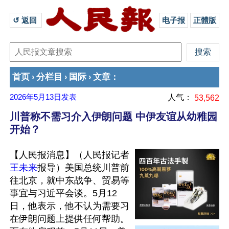
↺ 返回 
电子报
正體版
首页
分栏目
国际
文章
›
›
›
：
2026年5月13日
发表
人气：
53,562
川普称不需习介入伊朗问题 中伊友谊从幼稚园
开始？
【人民报消息】（人民报记者
王未来
报导）美国总统川普前
往北京，就中东战争、贸易等
事宜与习近平会谈。5月12
日，他表示，他不认为需要习
在伊朗问题上提供任何帮助。