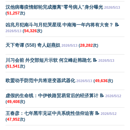
汉他病毒疫情邮轮完成撤离“零号病人”身分曝光
2026/5/13
(
51,257
次)
凶兆月犯南斗与月犯哭星现 中南海一年内将有大丧？ 📝
(
54,326
次)
2026/5/13
天下奇谭 (558) 奇人赵燕奴
(
28,282
次)
2026/5/13
川习会前 外交部短片示软 何立峰赴韩跪乞 📝
2026/5/13
(
51,541
次)
欧盟动手防范中共将逆变器武器化
(
49,636
次)
2026/5/13
虚假的生命线：中伊铁路贸易背后的经济算计 📝
2026/5/12
(
49,408
次)
王春彦：七年黑牢见证中共系统性信仰迫害 📝
2026/5/12
(
47,952
次)