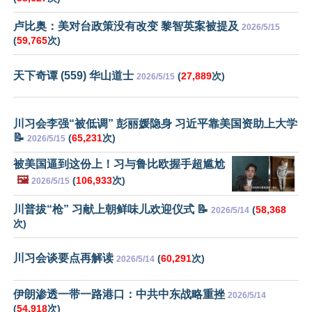
卢比奥：美对台政策没有改变 黎智英案被提及
2026/5/15
(
59,765
次)
天下奇谭 (559) 华山道士
(
27,889
次)
2026/5/15
川习会李强“被低调” 彭丽媛隐身 习近平靠美国资助上大学
📝
(
65,231
次)
2026/5/15
被美国逼到这份上！习与鲁比欧握手超尴尬
🖼️
(
106,933
次)
2026/5/15
川普拔“枪” 习献上朝鲜味儿欢迎仪式 📝
(
58,368
2026/5/14
次)
川习会谈要点再解读
(
60,291
次)
2026/5/14
伊朗渗透一带一路港口：中共中东战略重挫
2026/5/14
(
54,918
次)