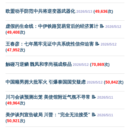
欧盟动手防范中共将逆变器武器化
(
49,636
次)
2026/5/13
虚假的生命线：中伊铁路贸易背后的经济算计 📝
2026/5/12
(
49,408
次)
王春彦：七年黑牢见证中共系统性信仰迫害 📝
2026/5/12
(
47,952
次)
触碰习逆鳞 魏凤和李尚福成祭品
(
70,869
次)
2026/5/12
中国籍男拥大批军火 引爆泰国国安疑虑
(
50,842
次)
2026/5/12
川习会谈预测出笼 美使馆附近气氛不寻常 📝
2026/5/11
(
49,964
次)
美伊谈判宣告破局 川普：“完全无法接受” 📝
2026/5/11
(
50,921
次)