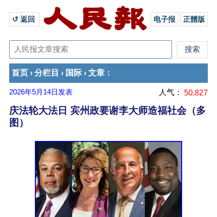
↺ 返回 
电子报
正體版
首页
分栏目
国际
文章
›
›
›
：
2026年5月14日
发表
人气：
50,827
庆法轮大法日 宾州政要谢李大师造福社会（多
图）