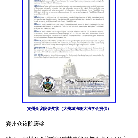
宾州众议院褒奖状（大费城法轮大法学会提供）
宾州众议院褒奖
