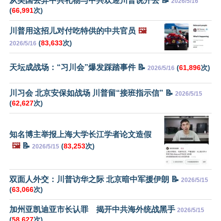
从美国丢弃中共礼物与中共欢迎川普说开去 📝
2026/5/16
(
66,991
次)
川普用这招儿对付吃特供的中共官员
🖼️
(
83,633
次)
2026/5/16
天坛成战场：“习川会”爆发踩踏事件 📝
(
61,896
次)
2026/5/16
川习会 北京安保如战场 川普留“接班指示信” 📝
2026/5/15
(
62,627
次)
知名博主举报上海大学长江学者论文造假
🖼️
📝
(
83,253
次)
2026/5/15
双面人外交：川普访华之际 北京暗中军援伊朗 📝
2026/5/15
(
63,066
次)
加州亚凯迪亚市长认罪 揭开中共海外统战黑手
2026/5/15
(
58,627
次)