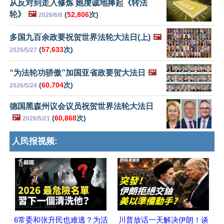
从反对到走入修炼 她虔诚地捧起《转法
轮》
🖼️
(
52,806
次)
2026/6/8
多国九百余政要祝贺世界法轮大法日(上)
🖼️
(
57,633
次)
2026/5/27
“为法轮功骄傲”加国亚省政要贺大法日
🖼️
(
60,704
次)
2026/5/24
德国黑森州议会议员祝贺世界法轮大法日
🖼️
(
60,868
次)
2026/5/21
人民报视频:
6常委和张升民也难逃？为活
川普放话一天解决伊朗！谈