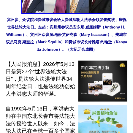
宾州参、众议院和费城市议会给大费城法轮大法学会颁发褒奖状，庆祝
世界法轮大法日。左起：宾州州参议员安东尼‧威廉姆斯（Anthony H. 
Williams）、宾州州众议员玛丽‧艾萨克森（Mary Isaacson）、费城市
议员马克‧斯奎拉（Mark Squilla）和费城市议长肯雅塔‧约翰逊（Kenya
tta Johnson）。（大纪元合成图）
【人民报消息】2026年5月13
日是第27个“世界法轮大法
日”，是法轮大法洪传世界34
周年纪念日，也是法轮功创始
人李洪志大师的华诞。

自1992年5月13日，李洪志大
师在中国东北长春市将法轮大
法传授给世人以来，如今，法
轮大法已在全球一百多个国家