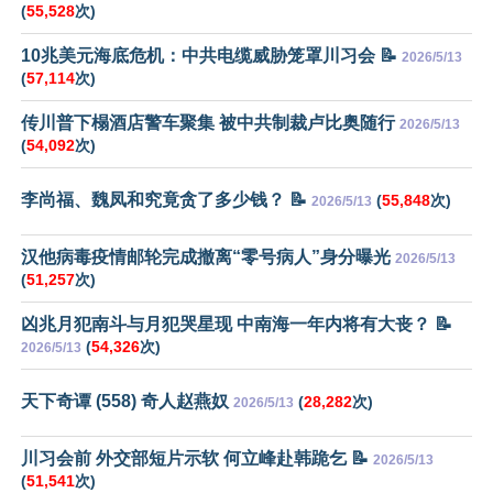
(
55,528
次)
10兆美元海底危机：中共电缆威胁笼罩川习会 📝
2026/5/13
(
57,114
次)
传川普下榻酒店警车聚集 被中共制裁卢比奥随行
2026/5/13
(
54,092
次)
李尚福、魏凤和究竟贪了多少钱？ 📝
(
55,848
次)
2026/5/13
汉他病毒疫情邮轮完成撤离“零号病人”身分曝光
2026/5/13
(
51,257
次)
凶兆月犯南斗与月犯哭星现 中南海一年内将有大丧？ 📝
(
54,326
次)
2026/5/13
天下奇谭 (558) 奇人赵燕奴
(
28,282
次)
2026/5/13
川习会前 外交部短片示软 何立峰赴韩跪乞 📝
2026/5/13
(
51,541
次)