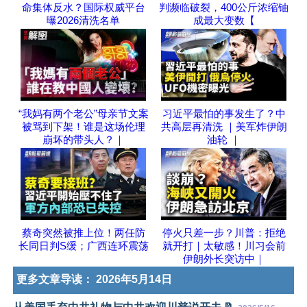
命集体反水？国际权威平台
判濒临破裂，400公斤浓缩铀
曝2026清洗名单
成最大变数【
“我妈有两个老公”母亲节文案
习近平最怕的事发生了？中
被骂到下架！谁是这场伦理
共高层再清洗 ｜美军炸伊朗
崩坏的带头人？｜
油轮 ｜
蔡奇突然被推上位！两任防
停火只差一步？川普：拒绝
长同日判S缓；广西连环震荡
就开打｜太敏感！川习会前
伊朗外长突访中｜
更多文章导读：
2026年5月14日