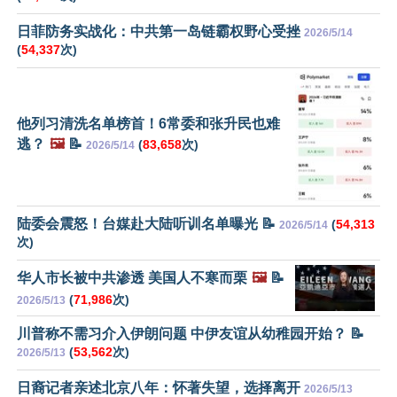
日菲防务实战化：中共第一岛链霸权野心受挫
2026/5/14
(
54,337
次)
他列习清洗名单榜首！6常委和张升民也难
逃？
🖼️
📝
(
83,658
次)
2026/5/14
陆委会震怒！台媒赴大陆听训名单曝光 📝
(
54,313
2026/5/14
次)
华人市长被中共渗透 美国人不寒而栗
🖼️
📝
(
71,986
次)
2026/5/13
川普称不需习介入伊朗问题 中伊友谊从幼稚园开始？ 📝
(
53,562
次)
2026/5/13
日裔记者亲述北京八年：怀著失望，选择离开
2026/5/13