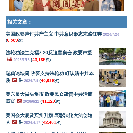
相关文章：
美国政要声讨共产主义 中共意识形态末路狂奔
2026/7/26
(
6,589
次)
法轮功法兰克福7‧20反迫害集会 政要声援
🖼️
(
43,185
次)
2026/7/15
瑞典论坛周 政要支持法轮功 吁认清中共本
质
🖼️
📝
(
40,039
次)
2026/7/9
美东最大街头集市 政要民众谴责中共活摘
器官
🖼️
(
41,120
次)
2026/6/21
美国会大厦及宾州升旗 表彰法轮大法创始
人
🖼️
📝
(
42,401
次)
2026/6/17