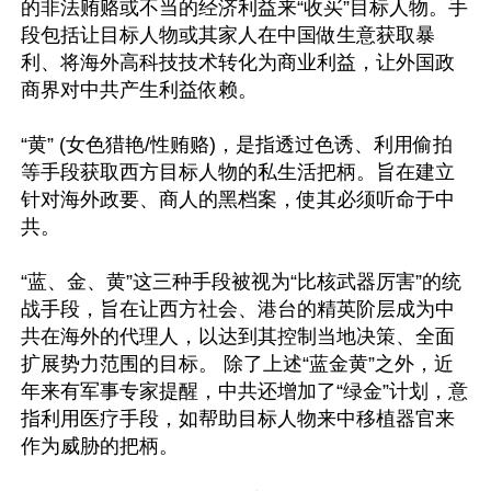
的非法贿赂或不当的经济利益来“收买”目标人物。手
段包括让目标人物或其家人在中国做生意获取暴
利、将海外高科技技术转化为商业利益，让外国政
商界对中共产生利益依赖。

“黄” (女色猎艳/性贿赂)，是指透过色诱、利用偷拍
等手段获取西方目标人物的私生活把柄。旨在建立
针对海外政要、商人的黑档案，使其必须听命于中
共。 

“蓝、金、黄”这三种手段被视为“比核武器厉害”的统
战手段，旨在让西方社会、港台的精英阶层成为中
共在海外的代理人，以达到其控制当地决策、全面
扩展势力范围的目标。 除了上述“蓝金黄”之外，近
年来有军事专家提醒，中共还增加了“绿金”计划，意
指利用医疗手段，如帮助目标人物来中移植器官来
作为威胁的把柄。
