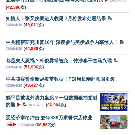
2026/4/30
(
42,360
次)
知情人：张又侠案进入收尾 7月将发布处理结果 📝
(
49,011
次)
2026/4/30
中共秘密研究川普10年 深度参与美伊战争内幕惊人！ 📝
(
44,936
次)
2026/4/30
都是夫人惹祸？韩俊异常被免，传涉李干杰马兴瑞 📝
(
51,906
次)
2026/4/30
中共骇客曾偷新冠疫苗数据！FBI局长亲赴意国引渡
(
43,427
次)
2026/4/30
躺平是被境外势力蛊惑？一组数据狠抽党魁
的脸
▶️
📝
(
66,904
次)
2026/4/30
受经济寒冬冲击 去年339万家餐饮店停业
🖼️▶️
(
66,562
次)
2026/4/30