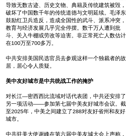
导致无数古迹、历史文物、典籍及传统建筑被毁，
破坏了中国数千年的传统道德与文明延续。毛泽东
鼓励红卫兵造反，造成全国性的武斗、派系冲突，
教育与经济发展几乎完全停摆。数千万人遭到批
斗、关入牛棚或劳改等迫害。非正常死亡人数估计
在100万至700多万。

中共安排美国民选官员去参观这样一个独裁者的故
居，居心令人质疑。

美中友好城市是中共统战工作的掩护
对长江—密西西比流域对话代表团，中共还安排了
另一项活动——参加第七届中美友好城市会议。截
至2025年，中美之间建立了288对友好省州和友好
城市。

中共驻美大使谢峰在第六届中美友城大会上声称，