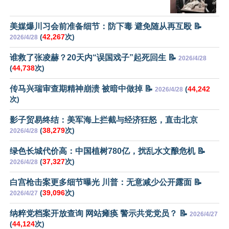
美媒爆川习会前准备细节：防下毒 避免随从再互殴 📝
(
42,267
次)
2026/4/28
谁救了张凌赫？20天内“误国戏子”起死回生 📝
2026/4/28
(
44,738
次)
传马兴瑞审查期精神崩溃 被暗中做掉 📝
(
44,242
2026/4/28
次)
影子贸易终结：美军海上拦截与经济狂怒，直击北京
(
38,279
次)
2026/4/28
绿色长城代价高：中国植树780亿，扰乱水文酿危机 📝
(
37,327
次)
2026/4/28
白宫枪击案更多细节曝光 川普：无意减少公开露面 📝
(
39,096
次)
2026/4/27
纳粹党档案开放查询 网站瘫痪 警示共党党员？ 📝
2026/4/27
(
44,124
次)