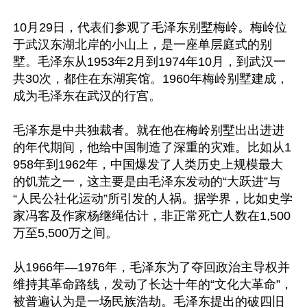
10月29日，代表们参观了毛泽东别墅梅岭。梅岭位
于武汉东湖北岸的小山上，是一座单层庭式的别
墅。毛泽东从1953年2月到1974年10月，到武汉一
共30次，都住在东湖宾馆。1960年梅岭别墅建成，
成为毛泽东在武汉的行宫。

毛泽东是中共独裁者。就在他在梅岭别墅出出进进
的年代期间，他给中国制造了深重的灾难。比如从1
958年到1962年，中国爆发了人类历史上规模最大
的饥荒之一，这主要是由毛泽东发动的“大跃进”与
“人民公社化运动”所引发的人祸。据学界，比如史学
家冯客及作家杨继绳估计，非正常死亡人数在1,500
万至5,500万之间。

从1966年—1976年，毛泽东为了夺回政治主导权并
维持其革命路线，发动了长达十年的“文化大革命”，
被普遍认为是一场民族浩劫。毛泽东提出的破四旧