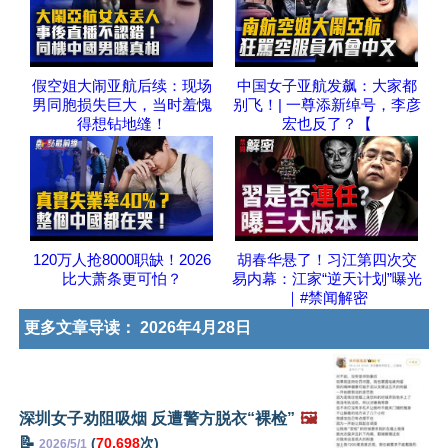
假空姐大闹亚航后续：现场
中国女子亚航发飙：大家都
男同胞损失巨大，当时羞愧
别飞！| 一尊添新绰号，李彦
得想钻地缝！
宏也反了？【
120万人抢8000职缺！2026
胡春华悬了！习江第四次交
比大萧条更可怕？
易内幕：江家“逆天计划”曝光
｜#禁闻解密
更多文章导读：
2026年4月28日
深圳女子劝阻吸烟 反遭警方脱衣“裸检”
🖼️
📝
(
70,698
次)
2026/5/1