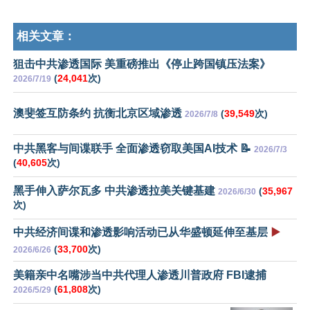
相关文章：
狙击中共渗透国际 美重磅推出《停止跨国镇压法案》
(
24,041
次)
2026/7/19
澳斐签互防条约 抗衡北京区域渗透
(
39,549
次)
2026/7/8
中共黑客与间谍联手 全面渗透窃取美国AI技术 📝
2026/7/3
(
40,605
次)
黑手伸入萨尔瓦多 中共渗透拉美关键基建
(
35,967
2026/6/30
次)
中共经济间谍和渗透影响活动已从华盛顿延伸至基层
▶️
(
33,700
次)
2026/6/26
美籍亲中名嘴涉当中共代理人渗透川普政府 FBI逮捕
(
61,808
次)
2026/5/29