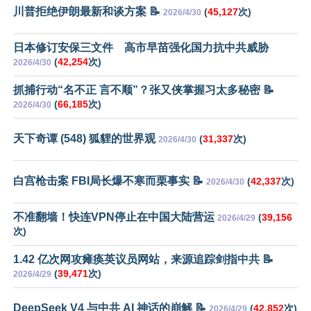
川普拒绝伊朗最新和谈方案 📝
(
45,127
次)
2026/4/30
日本修订安保三文件 高市早苗强化国力抗中共威胁
(
42,254
次)
2026/4/30
抓捕行动“名不正 言不顺”？张又侠掌握习太多秘密 📝
(
66,185
次)
2026/4/30
天下奇谭 (548) 狐貍的世界观
(
31,337
次)
2026/4/30
白宫枪击案 FBI局长爆不寒而栗事实 📝
(
42,337
次)
2026/4/30
不准翻墙！快连VPN停止在中国大陆营运
(
39,156
2026/4/29
次)
1.42 亿次网攻瘫痪英议员网站，来源追踪剑指中共 📝
(
39,471
次)
2026/4/29
DeepSeek V4 与中共 AI 神话的崩解 📝
(
42,852
次)
2026/4/29