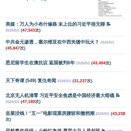
美媒：万人为小布什修路 未上位的习近平很无聊 📝
(
47,543
次)
2026/5/1
中共金元渗透，塞尔维亚在中西夹缝中玩火？
2026/5/1
(
45,847
次)
悉尼留学生在澳抗议 返国被判6年
(
43,494
次)
2026/5/1
天下奇谭 (549) 复仇奇闻
(
31,237
次)
2026/5/1
北京无人机清零 习近平安全焦虑是中国经济最大暗礁 📝
(
47,180
次)
2026/5/1
韭菜没钱！“五一”电影现票房腰斩和撤档潮
(
43,238
2026/5/1
次)
亚航事件升级：小粉红参战 辱骂大马人是村民
▶️