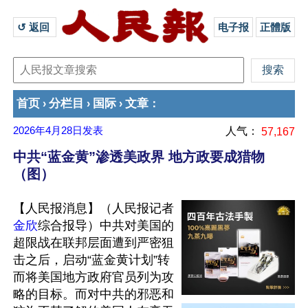
↺ 返回 
电子报
正體版
首页
分栏目
国际
文章
›
›
›
：
2026年4月28日
发表
人气：
57,167
中共“蓝金黄”渗透美政界 地方政要成猎物
（图）
【人民报消息】（人民报记者
金欣
综合报导）中共对美国的
超限战在联邦层面遭到严密狙
击之后，启动“蓝金黄计划”转
而将美国地方政府官员列为攻
略的目标。而对中共的邪恶和