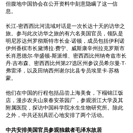
但腹地中国协会在公开资料中刻意隐瞒了这一信
息。

长江-密西西比河流域对话是一次长达十天的访华之
旅。参与此次访华之旅的有六名美国官员，领队是
明尼苏达州罗彻斯特市长金‧诺顿，成员包括伊利诺
伊州香槟市长黛博拉‧费宁、威斯康辛州拉克罗斯市
长肖恩德尔‧华盛顿-斯派维、密西西比州纳奇兹市长
丹‧吉布森、密西西比州第27选区州参议员希尔曼‧T‧
弗雷泽，以及田纳西州谢尔比县专员埃里卡‧苏格
蒙。

他们在中国的行程包括品尝上海美食，下榻锦江饭
店，漫步农夫山泉春安茶园厂，参观浙江大学及其
附属医院，探访中国科学院水生生物研究所。除此
之外，中共还别具匠心地安排了两个活动。

中共安排美国官员参观独裁者毛泽东故居