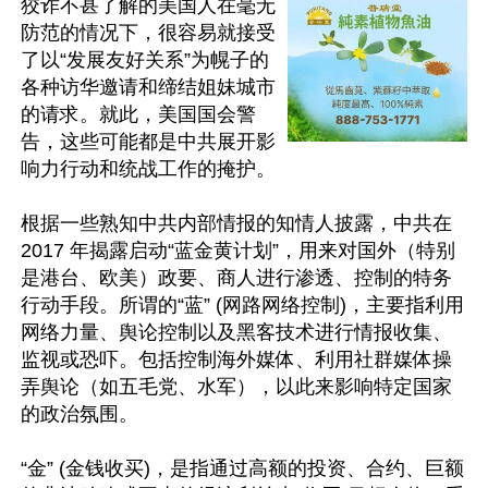
狡诈不甚了解的美国人在毫无
防范的情况下，很容易就接受
了以“发展友好关系”为幌子的
各种访华邀请和缔结姐妹城市
的请求。就此，美国国会警
告，这些可能都是中共展开影
响力行动和统战工作的掩护。

根据一些熟知中共内部情报的知情人披露，中共在 
2017 年揭露启动“蓝金黄计划”，用来对国外（特别
是港台、欧美）政要、商人进行渗透、控制的特务
行动手段。所谓的“蓝” (网路网络控制)，主要指利用
网络力量、舆论控制以及黑客技术进行情报收集、
监视或恐吓。包括控制海外媒体、利用社群媒体操
弄舆论（如五毛党、水军），以此来影响特定国家
的政治氛围。

“金” (金钱收买)，是指通过高额的投资、合约、巨额