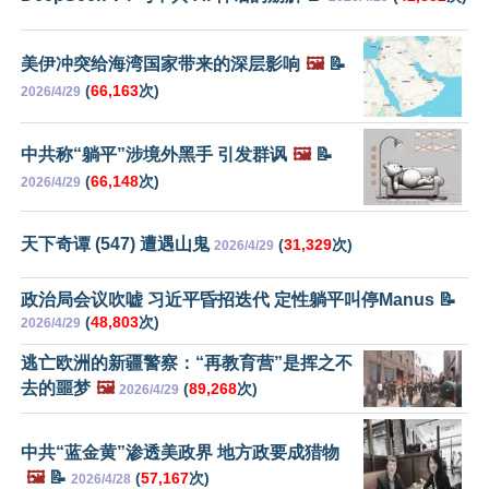
美伊冲突给海湾国家带来的深层影响
🖼️
📝
(
66,163
次)
2026/4/29
中共称“躺平”涉境外黑手 引发群讽
🖼️
📝
(
66,148
次)
2026/4/29
天下奇谭 (547) 遭遇山鬼
(
31,329
次)
2026/4/29
政治局会议吹嘘 习近平昏招迭代 定性躺平叫停Manus 📝
(
48,803
次)
2026/4/29
逃亡欧洲的新疆警察：“再教育营”是挥之不
去的噩梦
🖼️
(
89,268
次)
2026/4/29
中共“蓝金黄”渗透美政界 地方政要成猎物
🖼️
📝
(
57,167
次)
2026/4/28