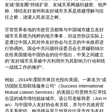
友城“朋友圈”持续扩容、友城关系网越织越密。他声
称，缔结友好省州和友好城市关系是搭建理解与信
任之桥，浇灌人民友谊之树。

尽管世界各地的市政官员都将与中国城市建立友好
城市关系视为纯粹的地方事务，但这些协议实际上
是透过中国人民对外友好协会与北京的中央政府进
行协调的。国会中共问题特设委员会主席穆勒纳尔
在给美国腹地中国协会的信中指出，中美之间建立
的“友好城市关系被中共利用作为其影响力行动和统
一战线工作的掩护”。

例如，2014年溧阳市将目光投向美国。一家名为“成
功国际互助联络服务公司”（Success International 
Mutual Liaison Services）的美国公司受聘为它寻找
合适的城市缔结姐妹城市。该公司老板韩君（Jun H
an）与中国华人友好协会有关联，并与中共政府官
员关系密切。她选择马里兰州哥伦比亚市作为友好