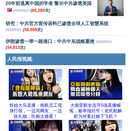
20年前逃离中国的学者 警示中共渗透美国
🖼️
(
60,280
次)
2026/5/22
研究：中共官方宣传语料已渗透全球人工智慧系统
(
56,909
次)
2026/5/21
伊朗渗透一带一路港口：中共中东战略重挫
2026/5/14
(
54,913
次)
人民报视频:
拆姐大马直播：南航员工现
大闹亚航女连开5场直播喊
身打假，一边骂网友，一边
冤，被举报封号！老民航解
收礼物，吃相太难看！
析为何要赶她下飞机？