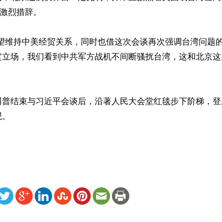
激烈措辞。

希望维持中美经贸关系，同时也借这次会谈再次强调台湾问题
贯立场，我们看到中共军方战机不间断骚扰台湾，这和北京这
川普结束与习近平会谈后，沿著人民大会堂红毯步下阶梯，登
。

ww.renminbao.com/rmb/articles/2026/5/15/95215.html