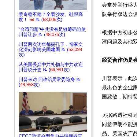
会堂外举行盛
队举行双边会谈
蔡奇稳不稳？全看沙发、鞋跟高
度！
🖼️
📝 (
68,006
次)
“台湾问题”中共没有足够筹码迫使
根据中方初步
川普让步 📝 (
48,075
次)
湾问题及其他双
川普两次访华都提孔子，儒家文
化深刻影响美国建国 📝 (
53,099
次)
经贸合作仍是
从美国丢弃中共礼物与中共欢迎
川普说开去 📝 (
66,991
次)
川普表示，此次
川普来访 四政治局常委隐身 📝
(
49,958
次)
最出色的企业
国致敬，期待贸
另据路透社引述
同意伊朗不能
品、美国农产
CECC听证会聚焦中共强摘器官