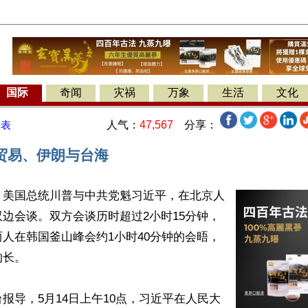
国际
奇闻
灾祸
万象
生活
文化
人气：
47,567
分享：
发表
贸易、伊朗与台海
】美国总统川普与中共党魁习近平，在北京人
边会谈。双方会谈历时超过2小时15分钟，
人在韩国釜山峰会约1小时40分钟的会晤，
长。

报导，5月14日上午10点，习近平在人民大