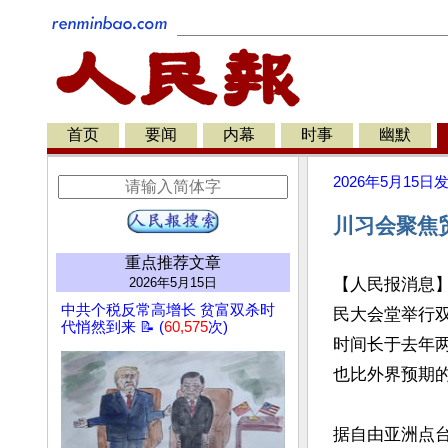
首页
要闻
内幕
时事
幽默
2026年5月15日
川习会聚焦
重点推荐文章
2026年5月15日
【人民报消息
中共个税反常高增长 贫富双杀时
民大会堂举行双
代悄然到来 📝 (
60,575
次)
时间长于去年两
也比外界预期的
据自由亚洲点台