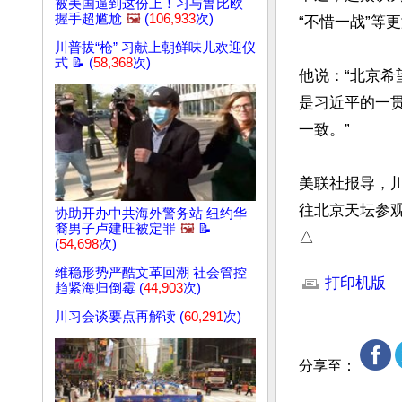
被美国逼到这份上！习与鲁比欧
握手超尴尬
🖼️
(
106,933
次)
“不惜一战”等更
川普拔“枪” 习献上朝鲜味儿欢迎仪
式 📝 (
58,368
次)
他说：“北京
是习近平的一
一致。”

美联社报导，
往北京天坛参观
协助开办中共海外警务站 纽约华
裔男子卢建旺被定罪
🖼️
📝
△
(
54,698
次)
文章网址: http://w
维稳形势严酷文革回潮 社会管控
打印机版
趋紧海归倒霉 (
44,903
次)
川习会谈要点再解读 (
60,291
次)
分享至：