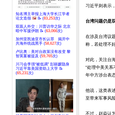
习近平则表示
知名博主举报上海大学长江学者
论文造假
🖼️
📝 (
83,253
次)
台湾问题仍是
双面人外交：川普访华之际 北京
暗中军援伊朗 📝 (
63,066
次)
在涉及台湾议
加州亚凯迪亚市长认罪 揭开中
共海外统战黑手 (
58,627
次)
称，若处理不好
卢比奥：美对台政策没有改变 黎
智英案被提及 (
59,765
次)
对此，关注台
川习会李强“被低调” 彭丽媛隐身
“处理中美关系
习近平靠美国资助上大学 📝
(
65,231
次)
年中方涉台表态
他说，这类表
至带来军事风险
不过，赵焱认