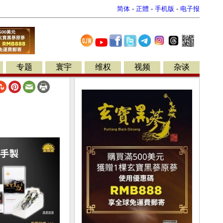
简体
-
正體
-
手机版
-
电子报
专题
寰宇
维权
视频
杂谈