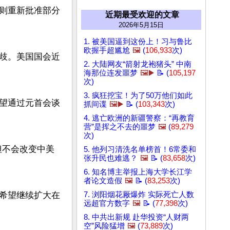
则重新批准部分
近期最受欢迎的文章
2026年5月15日
1. 被美国逼到这份上！习与鲁比
欧握手超尴尬
🖼️
(
106,933
次)
歧。美国国会近
2. 大陆网友“箭射龙袍猪头” 中南
海那位连发噩梦
🖼️▶️
📝 (
105,197
次)
3. 疯狂挖宝！为了50万他们如此
望通过元首会谈
抓间谍
🖼️▶️
📝 (
103,343
次)
4. 逃亡欧洲的新疆警察：“再教育
营”是挥之不去的噩梦
🖼️
(
89,279
次)
但不会改变中美
5. 他列习清洗名单榜首！6常委和
张升民也难逃？
🖼️
📝 (
83,658
次)
6. 知名博主举报上海大学长江学
者论文造假
🖼️
📝 (
83,253
次)
希望继续扩大在
7. 浏阳烟花厰爆炸 实际死亡人数
远超官方数字
🖼️
📝 (
77,398
次)
8. 中共出新规 赴华投资“人财两
空”风险猛增
🖼️
(
73,889
次)