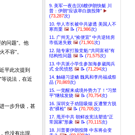
9. 美军一夜击沉6艘伊朗快艇 川
普：伊朗“应该举白旗投降”
▶️
(
73,287
次)
10. 华人市长被中共渗透 美国人不
寒而栗
🖼️
📝 (
71,986
次)
11. 广州无人“捡便宜” 中共逆转房
的问题”。他
市低迷失败
🖼️
(
71,901
次)
12. 陆专家打脸党魁:“共同富裕”有
不容”。

结构性问题
🖼️
📝 (
71,575
次)
13. 中共派小学生参加海参崴阅兵
式 全民愤怒
🖼️
📝 (
71,294
次)
近平此次提到
14. 触碰习逆鳞 魏凤和李尚福成祭
”等说法，在近
品 (
70,869
次)
15. 一觉醒来成境外势力了！“习禁
平”继续发烧
🖼️
📝 (
70,754
次)
16. 深圳女子劝阻吸烟 反遭警方脱
进一步升级，甚
衣“裸检”
🖼️
📝 (
70,705
次)
17. 甩开中共 朝鲜改宪法塑造“正
常国家”形象
🖼️
📝 (
70,115
次)
18. 川普要伊朗投降 中东将会变
，也没有出现