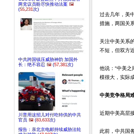
两党议员盼尽快推动法案
🖼️
(
55,231
次)
过去几年，美
措施，两国关系
关注中美关系
不短，但双方
中共跨国镇压威胁神韵 加国外
长：绝不容忍
🖼️
(
57,381
次)
他说：“中美
模很大，实际成
中美竞争格局
近期中美高层
川普用这招儿对付吃特供的中共
官员
🖼️
(
83,633
次)
报告：亲北京电邮持续威胁法轮
此前，中共国