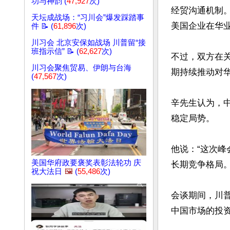
功与神韵 (
47,927
次)
经贸沟通机制
天坛成战场：“习川会”爆发踩踏事
美国企业在华业
件 📝 (
61,896
次)
川习会 北京安保如战场 川普留“接
班指示信” 📝 (
62,627
次)
不过，双方在
川习会聚焦贸易、伊朗与台海
期持续推动对华
(
47,567
次)
辛先生认为，
稳定局势。

他说：“这次
美国华府政要褒奖表彰法轮功 庆
长期竞争格局。
祝大法日
🖼️
(
55,486
次)
会谈期间，川
中国市场的投资