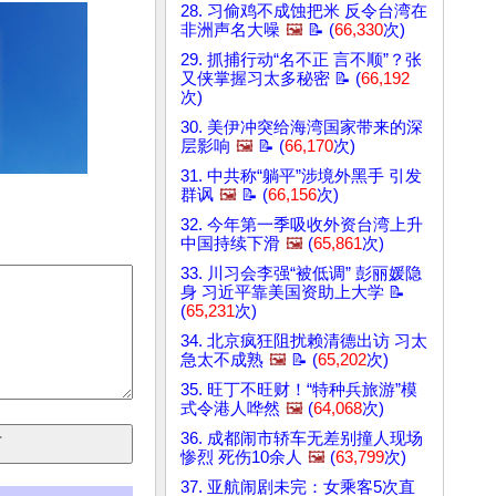
28. 习偷鸡不成蚀把米 反令台湾在
非洲声名大噪
🖼️
📝 (
66,330
次)
29. 抓捕行动“名不正 言不顺”？张
又侠掌握习太多秘密 📝 (
66,192
次)
30. 美伊冲突给海湾国家带来的深
层影响
🖼️
📝 (
66,170
次)
31. 中共称“躺平”涉境外黑手 引发
群讽
🖼️
📝 (
66,156
次)
32. 今年第一季吸收外资台湾上升
中国持续下滑
🖼️
(
65,861
次)
33. 川习会李强“被低调” 彭丽媛隐
身 习近平靠美国资助上大学 📝
(
65,231
次)
34. 北京疯狂阻扰赖清德出访 习太
急太不成熟
🖼️
📝 (
65,202
次)
35. 旺丁不旺财！“特种兵旅游”模
式令港人哗然
🖼️
(
64,068
次)
36. 成都闹市轿车无差别撞人现场
惨烈 死伤10余人
🖼️
(
63,799
次)
37. 亚航闹剧未完：女乘客5次直