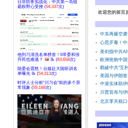
日菲防务实战化：中共第一岛链
霸权野心受挫 (
54,337
次)
欢迎您的留言
中东再爆空袭
心思歹毒！中
美剑指中共A
他列习清洗名单榜首！6常委和张
升民也难逃？
🖼️
📝 (
83,658
次)
欧洲抢购中国
戳破中共“互
陆委会震怒！台媒赴大陆听训名
单曝光 📝 (
54,313
次)
美国与伊朗签
时评人士分析“川习会”前的多个异
中港实体助伊
常现象 (
59,168
次)
川普宣布与伊
北京零关税口