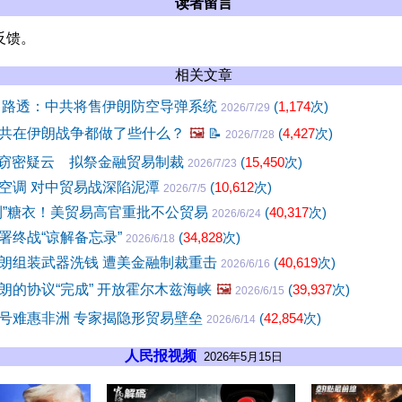
读者留言
反馈。
相关文章
 路透：中共将售伊朗防空导弹系统
(
1,174
次)
2026/7/29
共在伊朗战争都做了些什么？
🖼️
📝
(
4,427
次)
2026/7/28
I窃密疑云 拟祭金融贸易制裁
(
15,450
次)
2026/7/23
空调 对中贸易战深陷泥潭
(
10,612
次)
2026/7/5
利”糖衣！美贸易高官重批不公贸易
(
40,317
次)
2026/6/24
署终战“谅解备忘录”
(
34,828
次)
2026/6/18
朗组装武器洗钱 遭美金融制裁重击
(
40,619
次)
2026/6/16
朗的协议“完成” 开放霍尔木兹海峡
🖼️
(
39,937
次)
2026/6/15
号难惠非洲 专家揭隐形贸易壁垒
(
42,854
次)
2026/6/14
人民报视频
2026年5月15日