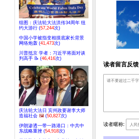
组图：庆法轮大法洪传34周年 纽
约大游行 (
57,244
次)
中国小学被指变相摸底家长背景
网络炮轰 (
41,473
次)
川普抵京 学者：习近平将面对谈
判高手 📝 (
46,416
次)
读者留言反馈
庆法轮大法日 宾州政要谢李大师
造福社会
🖼️
(
50,827
次)
读者暱称:
伊朗渗透一带一路港口：中共中
东战略重挫 (
54,918
次)