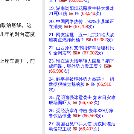
天？
🖼️▶️
(
69,829
次)
19. 湖南浏阳烟花厰发生特大爆炸
21死61伤
🖼️
📝 (
68,949
次)
20. 中国网络热传：90%小县城正
的政治底线。这
在消失
🖼️▶️
(
67,759
次)
几年的对台态度
21. 网友猛批：五一北京如临大敌
谁将点燃炸药桶？
🖼️
(
67,382
次)
22. 山西原村支书用铲车活埋村民
引全网震怒
🖼️▶️
(
67,002
次)
上座车离开，前
23. 谁在逼大陆年轻人谋反？躺平
成间谍，境外势力发工资？
🖼️▶️
(
66,998
次)
24. 躺平是被境外势力蛊惑？一组
数据狠抽党魁的脸
▶️
📝 (
66,910
次)
25. 昆明遭强冰雹袭击 如末日灾难
般场面吓人
🖼️
(
66,752
次)
26. 受经济寒冬冲击 去年339万家
餐饮店停业
🖼️▶️
(
66,569
次)
27. 英国召见中共大使 抗议间谍活
动侵犯主权
🖼️
(
66,407
次)