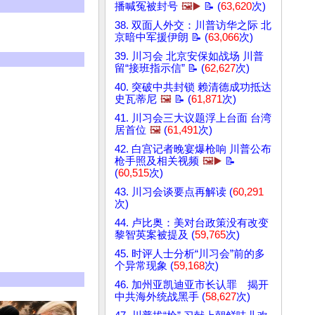
播喊冤被封号
🖼️▶️
📝 (
63,620
次)
38. 双面人外交：川普访华之际 北
京暗中军援伊朗 📝 (
63,066
次)
39. 川习会 北京安保如战场 川普
留“接班指示信” 📝 (
62,627
次)
40. 突破中共封锁 赖清德成功抵达
史瓦蒂尼
🖼️
📝 (
61,871
次)
41. 川习会三大议题浮上台面 台湾
居首位
🖼️
(
61,491
次)
42. 白宫记者晚宴爆枪响 川普公布
枪手照及相关视频
🖼️▶️
📝
(
60,515
次)
43. 川习会谈要点再解读 (
60,291
次)
44. 卢比奥：美对台政策没有改变
黎智英案被提及 (
59,765
次)
45. 时评人士分析“川习会”前的多
个异常现象 (
59,168
次)
46. 加州亚凯迪亚市长认罪 揭开
中共海外统战黑手 (
58,627
次)