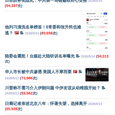
日菲防务实战化：中共第一岛链霸权野心受挫
2026/5/14
(
54,337
次)
他列习清洗名单榜首！6常委和张升民也难
逃？
🖼️
📝
(
83,658
次)
2026/5/14
陆委会震怒！台媒赴大陆听训名单曝光 📝
(
54,313
2026/5/14
次)
华人市长被中共渗透 美国人不寒而栗
🖼️
📝
(
71,986
次)
2026/5/13
川普称不需习介入伊朗问题 中伊友谊从幼稚园开始？ 📝
(
53,562
次)
2026/5/13
日裔记者亲述北京八年：怀著失望，选择离开
2026/5/13
(
55,528
次)