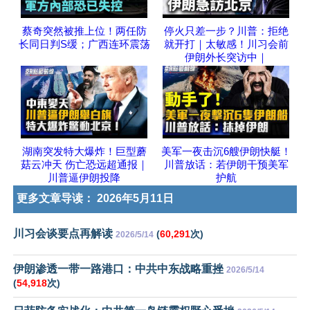
蔡奇突然被推上位！两任防
停火只差一步？川普：拒绝
长同日判S缓；广西连环震荡
就开打｜太敏感！川习会前
伊朗外长突访中｜
湖南突发特大爆炸！巨型蘑
美军一夜击沉6艘伊朗快艇！
菇云冲天 伤亡恐远超通报｜
川普放话：若伊朗干预美军
川普逼伊朗投降
护航
更多文章导读：
2026年5月11日
川习会谈要点再解读
(
60,291
次)
2026/5/14
伊朗渗透一带一路港口：中共中东战略重挫
2026/5/14
(
54,918
次)