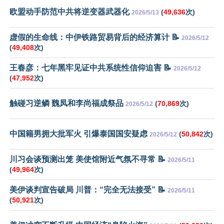
欧盟动手防范中共将逆变器武器化
(
49,636
次)
2026/5/13
虚假的生命线：中伊铁路贸易背后的经济算计 📝
2026/5/12
(
49,408
次)
王春彦：七年黑牢见证中共系统性信仰迫害 📝
2026/5/12
(
47,952
次)
触碰习逆鳞 魏凤和李尚福成祭品
(
70,869
次)
2026/5/12
中国籍男拥大批军火 引爆泰国国安疑虑
(
50,842
次)
2026/5/12
川习会谈预测出笼 美使馆附近气氛不寻常 📝
2026/5/11
(
49,964
次)
美伊谈判宣告破局 川普：“完全无法接受” 📝
2026/5/11
(
50,921
次)