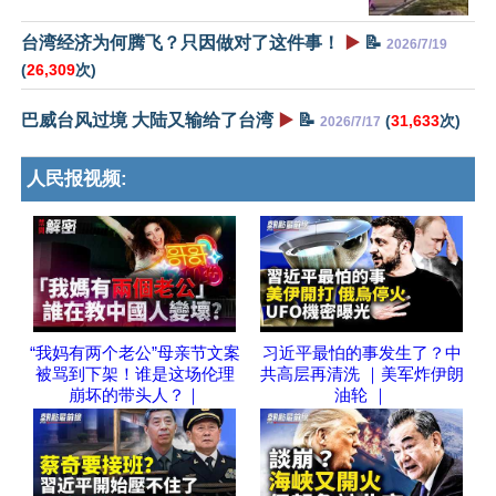
台湾经济为何腾飞？只因做对了这件事！
▶️
📝
2026/7/19
(
26,309
次)
巴威台风过境 大陆又输给了台湾
▶️
📝
(
31,633
次)
2026/7/17
人民报视频:
“我妈有两个老公”母亲节文案
习近平最怕的事发生了？中
被骂到下架！谁是这场伦理
共高层再清洗 ｜美军炸伊朗
崩坏的带头人？｜
油轮 ｜