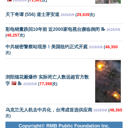
2026/5/9
天下奇谭 (556) 道士茅安道
(
29,639
次)
2026/5/9
彩电销量跌回10年前 近2000家电视台濒临倒闭 📝
2026/5/9
(
48,257
次)
中共秘密警察站现形！美国纽约正式开庭
(
48,350
2026/5/8
次)
浏阳烟花厰爆炸 实际死亡人数远超官方数
字
🖼️
📝
(
77,398
次)
2026/5/8
乌克兰无人机去中共化，台湾成首选供应商
(
48,365
2026/5/8
次)
Copyright© RMB Public Foundation Inc.