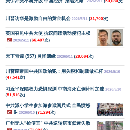
美伊冲突不断升级 中国经济“身陷火海”
(
50,080
次)
2026/5/11
川普访华是激励自由的黄金机会
(
31,700
次)
2026/5/11
英国召见中共大使 抗议间谍活动侵犯主权
🖼️
(
66,407
次)
2026/5/11
天下奇谭 (557) 灵怪姻缘
(
29,064
次)
2026/5/11
川普应带回中共国政治犯：用关税和制裁做杠杆
2026/5/10
(
47,541
次)
习近平深陷权力恐惧深渊 中南海死亡倒计时加速
2026/5/10
(
51,516
次)
中共派小学生参加海参崴阅兵式 全民愤怒
🖼️
📝
(
71,294
次)
2026/5/10
广州无人“捡便宜” 中共逆转房市低迷失败
🖼️
(
71,901
次)