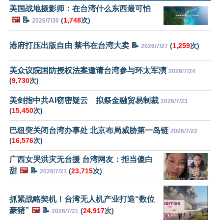
美国战地摄影师：在台湾什么东西最可怕
🖼️
📝
(
1,748
次)
2026/7/30
港府打压出版自由 禁书在台湾大卖 📝
(
1,259
次)
2026/7/27
美众议院国防授权法案邀请台湾参与环太军演
2026/7/24
(
9,730
次)
美剑指中共AI窃密疑云 拟祭金融贸易制裁
2026/7/23
(
15,450
次)
巴纽突关闭台湾办事处 北京布局威胁第一岛链
2026/7/22
(
16,576
次)
广西女哭洪灾无台援 台湾网友：拒当傻白
甜
🖼️
📝
(
23,715
次)
2026/7/21
抓紧战略契机！台湾无人机产业打造“数位
豪猪”
🖼️
📝
(
24,917
次)
2026/7/21