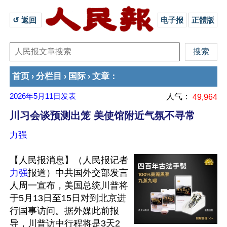
↺ 返回 
电子报
正體版
首页
分栏目
国际
文章
›
›
›
：
2026年5月11日
发表
人气：
49,964
川习会谈预测出笼 美使馆附近气氛不寻常
力强
【人民报消息】（人民报记者
力强
报道）中共国外交部发言
人周一宣布，美国总统川普将
于5月13日至15日对到北京进
行国事访问。据外媒此前报
导，川普访中行程将是3天2