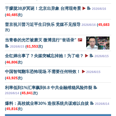
于朦胧38岁冥诞！北京出异象 台湾现奇景
▶️
📝
2026/6/16
(
40,485
次)
普京祝川普习近平生日快乐 党媒不见报导
(
45,683
2026/6/16
次)
当青春的光芒被磨灭 微博流行“丧语录”
🖼️
📝
(
61,553
次)
2026/6/15
全红婵出事了？央媒突喊忘掉她！为了啥？
▶️
📝
2026/6/15
(
46,806
次)
中国智驾翻车恐怖现场 不需要任何特效！
▶️
2026/6/15
(
43,925
次)
利率低到1%汇率飙到6.8 中共金融维稳风险炸裂 📝
(
45,841
次)
2026/6/14
爆料：高校就业率30% 造假系统共谋难以自拔 📝
2026/6/14
(
45,816
次)