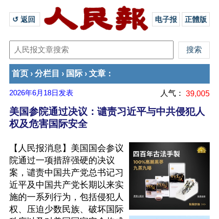
↺ 返回 
电子报
正體版
首页
分栏目
国际
文章
›
›
›
：
2026年6月18日
发表
人气：
39,005
美国参院通过决议：谴责习近平与中共侵犯人
权及危害国际安全
【人民报消息】美国国会参议
院通过一项措辞强硬的决议
案，谴责中国共产党总书记习
近平及中国共产党长期以来实
施的一系列行为，包括侵犯人
权、压迫少数民族、破坏国际