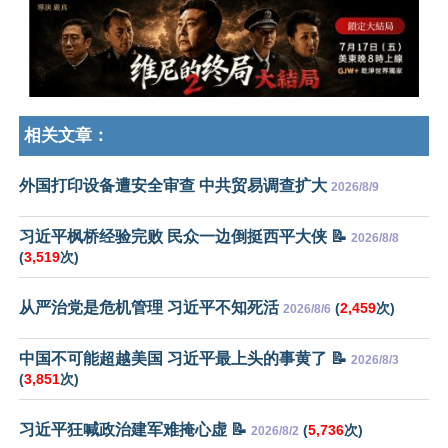
相关文章：
外国打印设备遭安全审查 中共贸易调查扩大
2026/8/9
习近平枫桥经验完败 民众一边倒挺西平大侠 📝
2026/8/8
(
3,519
次)
从严治党是危机管理 习近平不知死活
(
2,459
次)
2026/8/6
中国不可能超越美国 习近平最上头的事黄了 📝
2026/8/3
(
3,851
次)
习近平狂喊政治建军难掩心虚 📝
(
5,736
次)
2026/8/2