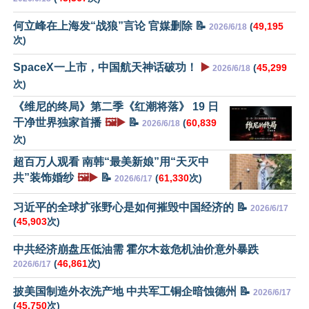
何立峰在上海发“战狼”言论 官媒删除 📝
(
49,195
2026/6/18
次)
SpaceX一上市，中国航天神话破功！
▶️
(
45,299
2026/6/18
次)
《维尼的终局》第二季《红潮将落》 19 日
干净世界独家首播
🖼️▶️
📝
(
60,839
2026/6/18
次)
超百万人观看 南韩“最美新娘”用“天灭中
共”装饰婚纱
🖼️▶️
📝
(
61,330
次)
2026/6/17
习近平的全球扩张野心是如何摧毁中国经济的 📝
2026/6/17
(
45,903
次)
中共经济崩盘压低油需 霍尔木兹危机油价意外暴跌
(
46,861
次)
2026/6/17
披美国制造外衣洗产地 中共军工铜企暗蚀德州 📝
2026/6/17
(
45,750
次)