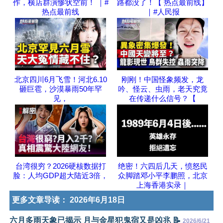
作，横店群演惨状空前！ ｜#
路都没了！【 热点最前线】
热点最前线
｜#人民报
北京四川6月飞雪！河北6.10
刚刚！中国怪象频发，龙
砸巨雹，沙漠暴雨50年罕
吟、怪云、虫雨，老天究竟
见，
在传递什么信号？【
台湾很穷？2026硬核数据打
绝密！六四后几天，愤怒民
脸：人均GDP超大陆近3倍，
众脚踏邓小平李鹏照，北京
上海香港实录｜
更多文章导读：
2026年6月18日
六月多雨天象已揭示 月与金星犯鬼宿又是凶兆 📝
2026/6/21