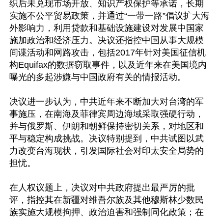
织后未兑现市场开放、知识产权保护等承诺，长期
实施不公平贸易政策，并通过“一带一路”倡议扩大海
外影响力，利用贷款和基础设施建设对发展中国家
施加政治和经济压力。决议还指控中国从事大规模
间谍活动和网路攻击，包括2017年针对美国征信机
构Equifax的数据窃取事件，以及近年来在美国境内
曝光的多起涉嫌与中国政府有关的情报活动。

决议进一步认为，中共近年来不断加大对台湾的军
事施压，在南海及菲律宾周边海域采取强硬行动，
并与俄罗斯、伊朗和朝鲜保持密切关系，对地区和
平与稳定构成挑战。决议特别提到，中共试图以武
力改变台海现状，引发国际社会对印太安全局势的
担忧。

在人权议题上，决议对中共政府提出最严厉的批
评，指控其在新疆对维吾尔族及其他穆斯林少数民
族实施大规模拘押、政治迫害和强制同化政策；在