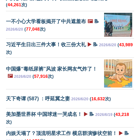
(
44,261
次)
一不小心大学看板揭开了中共遮羞布
🖼️
📝
(
77,048
次)
2026/6/20
习近平生日出三件大事！收三份大礼
▶️
📝
(
43,989
2026/6/20
次)
中国爆“毒纸尿裤”风波 家长网友气炸了！
🖼️
(
57,916
次)
2026/6/20
天下奇谭 (587) ：呼延冀之妻
(
16,632
次)
2026/6/20
美加墨世界杯 中国球迷一哭成名！
▶️
📝
(
43,218
2026/6/19
次)
内娱天塌了？顶流明星求工作 横店群演惨状空前！
▶️
📝