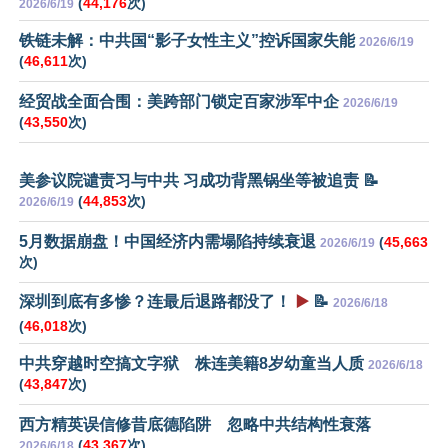
(
44,176
次)
2026/6/19
铁链未解：中共国“影子女性主义”控诉国家失能
2026/6/19
(
46,611
次)
经贸战全面合围：美跨部门锁定百家涉军中企
2026/6/19
(
43,550
次)
美参议院谴责习与中共 习成功背黑锅坐等被追责 📝
(
44,853
次)
2026/6/19
5月数据崩盘！中国经济内需塌陷持续衰退
(
45,663
2026/6/19
次)
深圳到底有多惨？连最后退路都没了！
▶️
📝
2026/6/18
(
46,018
次)
中共穿越时空搞文字狱 株连美籍8岁幼童当人质
2026/6/18
(
43,847
次)
西方精英误信修昔底德陷阱 忽略中共结构性衰落
(
43,367
次)
2026/6/18