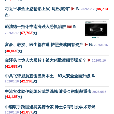
习近平和金正恩精彩上演“尾巴摇狗”
▶️
📝
(
45,714
2026/6/17
次)
赖清德一招令中南海跌入恐惧陷阱
🖼️
📝
(
67,763
次)
2026/6/17
富豪、教授、医生都在逃 护照变成国有资产
▶️
📝
2026/6/16
(
40,969
次)
金泽头七惊人大反转！被大佬欺凌细节曝光？
▶️
2026/6/16
(
41,689
次)
中共飞弹威胁直击澳洲本土 印太安全全面升级 📝
(
42,236
次)
2026/6/16
中港实体助伊朗组装武器洗钱 遭美金融制裁重击
2026/6/16
(
43,135
次)
中缅联手跨国逮捕美籍专家 稀土争夺引发学术寒蝉
(
41,857
次)
2026/6/16