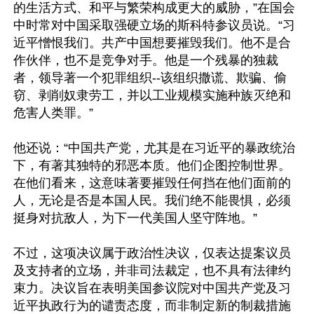
的生活方式、和平与繁荣构成更大的威胁，”在国会
中时常对中国采取强硬立场的斯科特参议员说。“习
近平憎恨我们。共产中国想要摧毁我们。他不是合
作伙伴，也不是竞争对手。他是一个残暴的独裁
者，领导著一个犯罪组织--该组织撒谎、欺骗、偷
窃、剥削奴隶劳工，并以工业规模实施种族灭绝和
危害人类罪。”

他还说：“中国共产党，尤其是在习近平的暴政统治
下，有著其独特的邪恶本质。他们企图控制世界。
在他们看来，这意味著要摧毁任何挡在他们面前的
人，无论是否是本国人民。我们绝不能畏惧，必须
挺身对抗敌人，为下一代美国人坚守阵地。”

不过，这项决议属于政治性决议，仅表达提案议员
及支持者的立场，并非司法裁定，也不具有法律约
束力。决议旨在表明美国参议院对中国共产党及习
近平执政行为的谴责态度，而非制定新的制裁措施