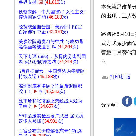
各界支持
🖼️
(
41,819
次)
本来就是改革
铁链未解：中共国“影子女性主义”
的出现，工人数
控诉国家失能 (
46,183
次)
经贸战全面合围：美跨部门锁定
百家涉军中企 (
43,070
次)
路透社6月10
美参议院谴责习与中共 习成功背
式方式减少岗
黑锅坐等被追责 📝 (
44,364
次)
智慧工具替代部
天下奇谭 (586) ：从骨肉分离到团
△
聚 实乃积阴德之功 (
34,214
次)
文章网址: http://w
5月数据崩盘！中国经济内需塌陷
持续衰退 (
45,188
次)
打印机版
深圳到底有多惨？连最后退路都
没了！
▶️
📝 (
45,583
次)
陈玉珍和张凌赫上演统战大戏为
分享至：
了啥？
▶️
(
34,657
次)
华中危废实验室落户武昌 居民抗
议多人被抓 (
34,991
次)
白宫公布美伊谅解备忘录14项条