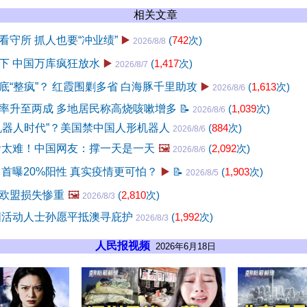
相关文章
看守所 抓人也要“冲业绩”
▶️
(
742
次)
2026/8/8
下 中国万库疯狂放水
▶️
(
1,417
次)
2026/8/7
底“整疯”？ 红霞围剿多省 白海豚千里助攻
▶️
(
1,613
次)
2026/8/6
率升至两成 多地居民称高烧咳嗽增多
📝
(
1,039
次)
2026/8/6
机器人时代”？美国禁中国人形机器人
(
884
次)
2026/8/6
活太难！中国网友：撑一天是一天
🖼️
(
2,092
次)
2026/8/6
 首曝20%阳性 真实疫情更可怕？
▶️
📝
(
1,903
次)
2026/8/5
欧盟损失惨重
🖼️
(
2,810
次)
2026/8/3
国活动人士孙愿平抵澳寻庇护
(
1,992
次)
2026/8/3
人民报视频
2026年6月18日