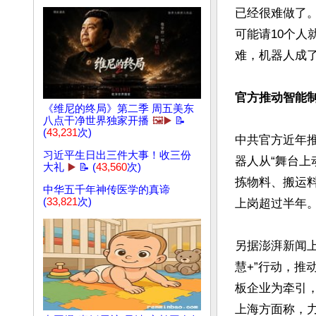
已经很难做了。
可能请10个
难，机器人成了
官方推动智能
《维尼的终局》第二季 周五美东
八点干净世界独家开播
🖼️▶️
📝
(
43,231
次)
中共官方近年推
习近平生日出三件大事！收三份
器人从“舞台上
大礼
▶️
📝 (
43,560
次)
拣物料、搬运
中华五千年神传医学的真谛
(
33,821
次)
上岗超过半年。
另据澎湃新闻上
慧+”行动，推
板企业为牵引
上海方面称，力