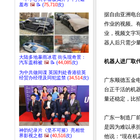
羞布
🖼️
📝 (
75,710
次)
据自由亚洲电
作业的视频。
业，视频文字
器人后只需少量
大陆多地暴雨冰雹 街头现奇景：
机器人进厂取
汽车盖棉被
🖼️
📝 (
44,085
次)
为中共做间谍 英国判处香港驻英
经贸办经理及同犯监禁 (
34,514
次)
广东顺德五金电
台正干活的机
量还稳定，比招
广东一制造厂
是因为难以承
神韵纪录片《坚不可摧》亮相世
界影视之都
🖼️
(
40,516
次)
他说：“现在