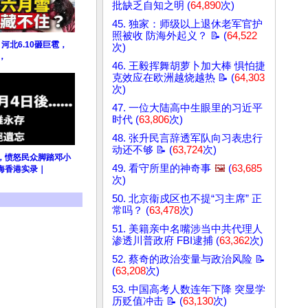
批缺乏自知之明 (
64,890
次)
45. 独家：师级以上退休老军官护
照被收 防海外起义？ 📝 (
64,522
河北6.10砸巨雹，
次)
，
46. 王毅挥舞胡萝卜加大棒 惧怕捷
克效应在欧洲越烧越热 📝 (
64,303
次)
47. 一位大陆高中生眼里的习近平
时代 (
63,806
次)
48. 张升民言辞透军队向习表忠行
动还不够 📝 (
63,724
次)
，愤怒民众脚踏邓小
49. 看守所里的神奇事
🖼️
(
63,685
海香港实录｜
次)
50. 北京衞戍区也不提“习主席” 正
常吗？ (
63,478
次)
51. 美籍亲中名嘴涉当中共代理人
渗透川普政府 FBI逮捕 (
63,362
次)
52. 蔡奇的政治变量与政治风险 📝
(
63,208
次)
53. 中国高考人数连年下降 突显学
历贬值冲击 📝 (
63,130
次)