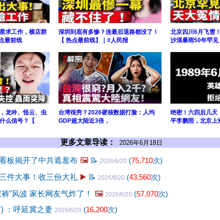
星求工作，横店群
深圳到底有多惨？连最后退路都没了！
北京四川6月飞雪！
热点最前线
【 热点最前线】｜#人民报
沙漠暴雨50年罕见
，龙吟、怪云、虫
台湾很穷？2026硬核数据打脸：人均
绝密！六四后几天
什么信号？【
GDP超大陆近3倍，
平李鹏照，北京上
更多文章导读：
2026年6月18日
看板揭开了中共遮羞布
🖼️
📝
(
75,710
次)
2026/6/20
三件大事！收三份大礼
▶️
📝
(
43,560
次)
2026/6/20
尿裤”风波 家长网友气炸了！
🖼️
(
57,070
次)
2026/6/20
87) ：呼延冀之妻
(
16,200
次)
2026/6/20