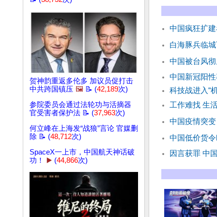
中国疯狂扩建
白海豚兵临城
中国被台风彻
中国新冠阳性
贺神韵重返多伦多 加议员促打击
中共跨国镇压
🖼️
📝 (
42,189
次)
科技战进入“
参院委员会通过法轮功与活摘器
工作难找 生
官受害者保护法 📝 (
37,963
次)
中国疫情突变
何立峰在上海发“战狼”言论 官媒删
除 📝 (
48,712
次)
中国低价货令
SpaceX一上市，中国航天神话破
因言获罪 中
功！
▶️
(
44,866
次)