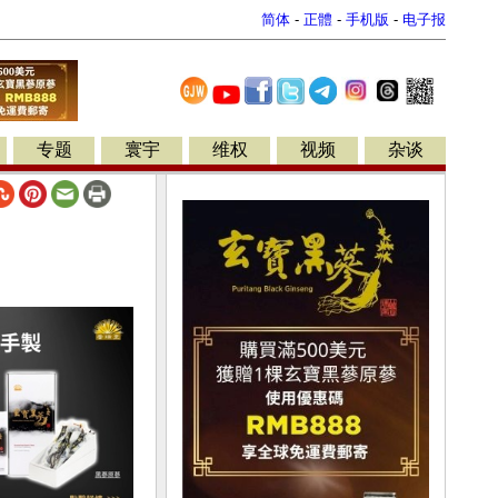
简体
-
正體
-
手机版
-
电子报
专题
寰宇
维权
视频
杂谈