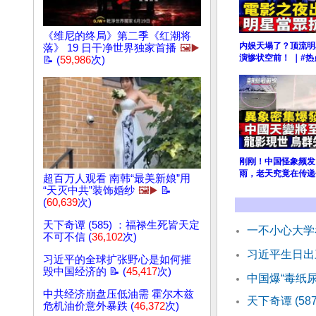
《维尼的终局》第二季《红潮将
内娱天塌了？顶流明
落》 19 日干净世界独家首播
🖼️▶️
演惨状空前！ ｜#
📝 (
59,986
次)
刚刚！中国怪象频发
雨，老天究竟在传递
超百万人观看 南韩“最美新娘”用
“天灭中共”装饰婚纱
🖼️▶️
📝
(
60,639
次)
天下奇谭 (585) ：福禄生死皆天定
一不小心大学
不可不信 (
36,102
次)
习近平生日出
习近平的全球扩张野心是如何摧
毁中国经济的 📝 (
45,417
次)
中国爆“毒纸
中共经济崩盘压低油需 霍尔木兹
天下奇谭 (5
危机油价意外暴跌 (
46,372
次)