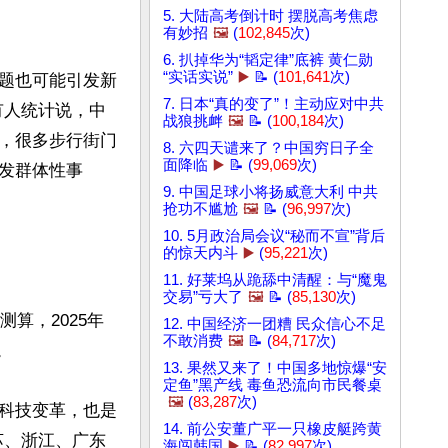
5. 大陆高考倒计时 摆脱高考焦虑
有妙招
🖼️
(
102,845
次)
6. 扒掉华为“韬定律”底裤 黄仁勋
“实话实说”
▶️
📝 (
101,641
次)
题也可能引发新
7. 日本“真的变了”！主动应对中共
有人统计说，中
战狼挑衅
🖼️
📝 (
100,184
次)
，很多步行街门
8. 六四天谴来了？中国穷日子全
面降临
▶️
📝 (
99,069
次)
发群体性事
9. 中国足球小将扬威意大利 中共
抢功不尴尬
🖼️
📝 (
96,997
次)
10. 5月政治局会议“秘而不宣”背后
的惊天内斗
▶️
(
95,221
次)
11. 好莱坞从跪舔中清醒：与“魔鬼
交易”亏大了
🖼️
📝 (
85,130
次)
算，2025年
12. 中国经济一团糟 民众信心不足
不敢消费
🖼️
📝 (
84,717
次)


13. 果然又来了！中国多地惊爆“安
定鱼”黑产线 毒鱼恐流向市民餐桌
🖼️
(
83,287
次)
科技变革，也是
14. 前公安董广平一只橡皮艇跨黄
苏、浙江、广东
海闯韩国
▶️
📝 (
82,997
次)