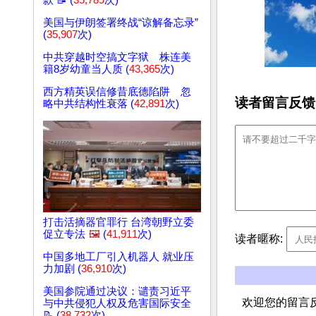
款 📝 (
35,789
次)
美国与伊朗签署终战“谅解备忘录”
(
35,907
次)
中共穿越时空搞文字狱 株连美
籍8岁幼童当人质 (
43,365
次)
西方精英误信修昔底德陷阱 忽
读者留言反馈
略中共结构性衰落 (
42,891
次)
打击活摘器官罪行 台湾朝野立委
促立专法
🖼️
(
41,911
次)
读者暱称:
中国多地工厂引入机器人 就业压
力加剧 (
36,910
次)
美国参院通过决议：谴责习近平
欢迎您的留言
与中共侵犯人权及危害国际安全
📝 (
38,732
次)