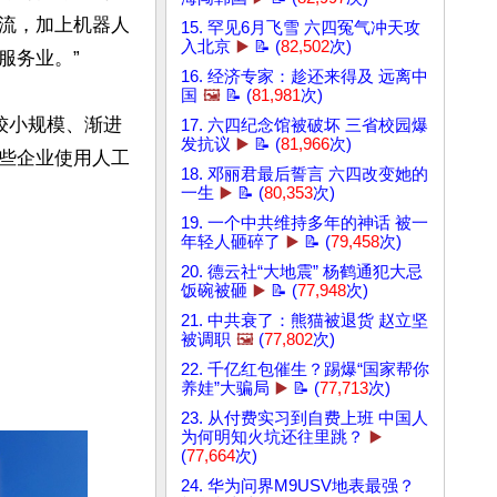
流，加上机器人
15. 罕见6月飞雪 六四冤气冲天攻
入北京
▶️
📝 (
82,502
次)
务业。”

16. 经济专家：趁还来得及 远离中
国
🖼️
📝 (
81,981
次)
较小规模、渐进
17. 六四纪念馆被破坏 三省校园爆
发抗议
▶️
📝 (
81,966
次)
些企业使用人工
18. 邓丽君最后誓言 六四改变她的
一生
▶️
📝 (
80,353
次)
19. 一个中共维持多年的神话 被一
年轻人砸碎了
▶️
📝 (
79,458
次)
20. 德云社“大地震” 杨鹤通犯大忌
饭碗被砸
▶️
📝 (
77,948
次)
21. 中共衰了：熊猫被退货 赵立坚
被调职
🖼️
(
77,802
次)
22. 千亿红包催生？踢爆“国家帮你
养娃”大骗局
▶️
📝 (
77,713
次)
23. 从付费实习到自费上班 中国人
为何明知火坑还往里跳？
▶️
(
77,664
次)
24. 华为问界M9USV地表最强？