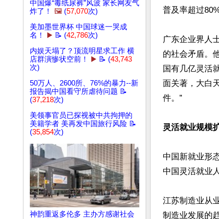
中国爆“毒纸尿裤”风波 家长网友气
普及率超过80%
炸了！
🖼️
(
57,070
次)
美加墨世界杯 中国球迷一哭成
名！
▶️
📝 (
42,786
次)
广东企业界人
内娱天塌了？顶流明星求工作 横
的社会矛盾。
店群演惨状空前！
▶️
📝 (
43,743
次)
国有几亿灵活
面关著，大白
50万人、2600所、76%的暴力--新
报告揭中国看守所虐待问题 📝
件。”

(
37,218
次)
美领事官员已探视被中共拘押的
美籍学者 美再发中国旅行风险 📝
灵活就业规模
(
35,854
次)
中国新就业形态
中国灵活就业人员
江苏制造业从
神韵重返多伦多 主办方感谢社会
制造业发展的