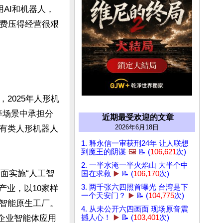
AI和机器人，
税费压得经营很艰
2025年人形机
等场景中承担分
近期最受欢迎的文章
2026年6月18日
有类人形机器人
1. 释永信一审获刑24年 让人联想
到魔王的阴谋
🖼️
📝 (
106,621
次)
2. 一半水淹一半火焰山 大半个中
面实施“人工智
国在求救
▶️
📝 (
106,170
次)
3. 两千张六四照首曝光 台湾是下
产业，以10家样
一个天安门？
▶️
📝 (
104,775
次)
智能原生工厂。
4. 从未公开六四画面 现场原音震
业企业智能体应用
撼人心！
▶️
📝 (
103,401
次)