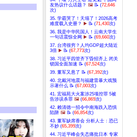
友热议什么话题？
🖼️
📝 (
72,646
次)
35. 学霸哭了！天塌了！2026高考
难度载入史册？
▶️
📝 (
71,430
次)
36. 我是中华民国人！云南大学生
一句话震惊全网
▶️
📝 (
69,660
次)
37. 台湾很穷？人均GDP超大陆近
3倍
▶️
📝 (
67,773
次)
38. 习近平四管齐下昏招齐上 闭关
锁国全面加速 📝 (
67,524
次)
39. 董军又悬了 📝 (
67,392
次)
40. 北戴河地震与福建雷暴大戏预
示著什么 📝 (
67,003
次)
41. 宏福苑大火案涉25项控罪 5被
告涉误杀罪
🖼️
(
66,869
次)
42. 赖清德一招令中南海跌入恐惧
陷阱
🖼️
📝 (
66,854
次)
43. 董军缺席香会 分析人士：恐已
不妙 (
65,399
次)
44. 习近平峰会失态痛批日本 专家