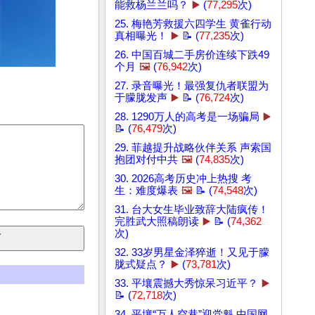
能救杨兰兰吗？
▶️
(
77,295
次)
25. 梅艳芳救援六四学生 黄雀行动
真相曝光！
▶️
📝 (
77,235
次)
26. 中国百城二手房价连续下跌49
个月
🖼️
(
76,942
次)
27. 录音曝光！最强复仇者联盟为
于朦胧发声
▶️
📝 (
76,724
次)
28. 1290万人的高考是一场骗局
▶️
📝 (
76,479
次)
29. 菲越提升战略伙伴关系 声索国
抱团对付中共
🖼️
(
74,835
次)
30. 2026高考历史冲上热搜 考
生：难度爆表
🖼️
📝 (
74,548
次)
31. 台大女生毕业致辞大陆疯传！
完胜武大照稿朗读
▶️
📝 (
74,362
次)
32. 33岁男星金泽猝逝！又见于朦
胧式疑点？
▶️
(
73,781
次)
33. 平壤震撼大秀惊呆习近平？
▶️
📝 (
72,718
次)
34. 平壤“万人空巷”迎党魁 中国网