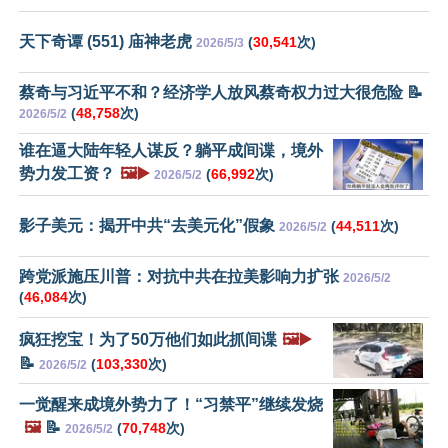
天下奇谭 (551) 庙神老虎
(
30,541
次)
2026/5/3
蔡奇与习近平不和？经济学人放风蔡奇权力过大很危险 📝
(
48,758
次)
2026/5/2
谁在逼大陆年轻人谋反？躺平成间谍，境外
势力发工资？
🖼️▶️
(
66,992
次)
2026/5/2
影子美元：揭开中共“去美元化”假象
(
44,511
次)
2026/5/2
跨党派施压川普：对抗中共在拉美影响力扩张
2026/5/2
(
46,084
次)
疯狂挖宝！为了50万他们如此抓间谍
🖼️▶️
📝
(
103,330
次)
2026/5/2
一觉醒来成境外势力了！“习禁平”继续发烧
🖼️
📝
(
70,748
次)
2026/5/2