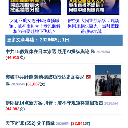
大闹亚航女连开5场直播喊
假空姐大闹亚航后续：现场
冤，被举报封号！老民航解
男同胞损失巨大，当时羞愧
析为何要赶她下飞机？
得想钻地缝！
更多文章导读：
2026年5月1日
中共15假媒体在日本渗透 疑用AI操纵舆论 📝
2026/5/4
(
44,919
次)
突破中共封锁 赖清德成功抵达史瓦蒂尼
🖼️
📝
(
61,867
次)
2026/5/4
伊朗提14点新方案 川普：若不守规矩将重启攻击
2026/5/4
(
44,082
次)
天下奇谭 (552) 父子情缘
(
32,941
次)
2026/5/4