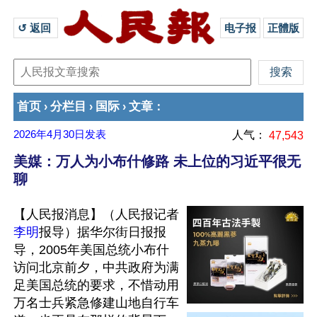
↺ 返回 
电子报
正體版
首页
分栏目
国际
文章
›
›
›
：
2026年4月30日
发表
人气：
47,543
美媒：万人为小布什修路 未上位的习近平很无
聊
【人民报消息】（人民报记者
李明
报导）据华尔街日报报
导，2005年美国总统小布什
访问北京前夕，中共政府为满
足美国总统的要求，不惜动用
万名士兵紧急修建山地自行车