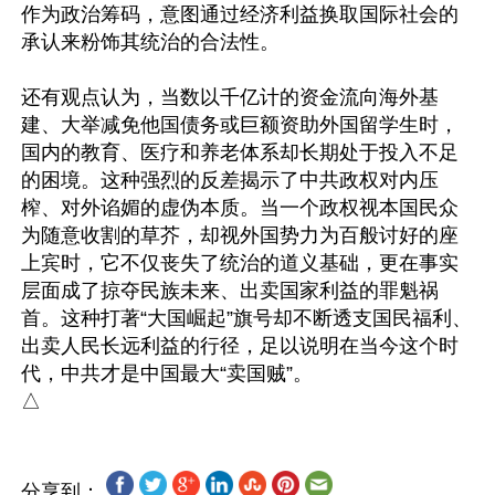
作为政治筹码，意图通过经济利益换取国际社会的
承认来粉饰其统治的合法性。

还有观点认为，当数以千亿计的资金流向海外基
建、大举减免他国债务或巨额资助外国留学生时，
国内的教育、医疗和养老体系却长期处于投入不足
的困境。这种强烈的反差揭示了中共政权对内压
榨、对外谄媚的虚伪本质。当一个政权视本国民众
为随意收割的草芥，却视外国势力为百般讨好的座
上宾时，它不仅丧失了统治的道义基础，更在事实
层面成了掠夺民族未来、出卖国家利益的罪魁祸
首。这种打著“大国崛起”旗号却不断透支国民福利、
出卖人民长远利益的行径，足以说明在当今这个时
代，中共才是中国最大“卖国贼”。

分享到：