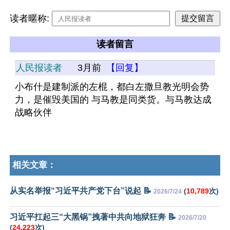
读者暱称:
读者留言
人民报读者
3月前
【回复】
小布什是建制派的左棍，都白左撒旦教光明会势
力，是催毁美国的 与马教是同类货。与马教达成
战略伙伴
相关文章：
从实名举报“习近平共产党下台”说起 📝
(
10,789
次)
2026/7/24
习近平扛起三“大黑锅”拽著中共向地狱狂奔 📝
2026/7/20
(
24,223
次)