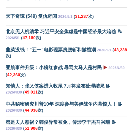
天下奇谭 (549) 复仇奇闻
(
31,237
次)
2026/5/1
北京无人机清零 习近平安全焦虑是中国经济最大暗礁 📝
(
47,180
次)
2026/5/1
韭菜没钱！“五一”电影现票房腰斩和撤档潮
(
43,238
2026/5/1
次)
亚航事件升级：小粉红参战 辱骂大马人是村民
▶️
2026/4/30
(
42,360
次)
知情人：张又侠案进入收尾 7月将发布处理结果 📝
(
49,011
次)
2026/4/30
中共秘密研究川普10年 深度参与美伊战争内幕惊人！ 📝
(
44,936
次)
2026/4/30
都是夫人惹祸？韩俊异常被免，传涉李干杰马兴瑞 📝
(
51,906
次)
2026/4/30