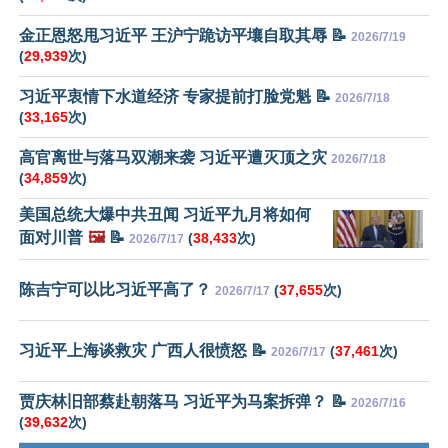
金正恩怒甩习近平 王沪宁跪访平壤自取其辱 📝
2026/7/19
(
29,939
次)
习近平衷情下水道经济 专家提前打脸党魁 📝
2026/7/18
(
33,165
次)
高官离世与落马双潮来袭 习近平遭灭顶之灾
2026/7/18
(
34,859
次)
美国总统大爆中共丑闻 习近平九月将如何
面对川普
🖼️
📝
(
38,433
次)
2026/7/17
陈吉宁可以比习近平高了？
(
37,655
次)
2026/7/17
习近平上海谈救灾 广西人很愤怒 📝
(
37,461
次)
2026/7/17
贾庆林旧部蔡赴朝落马 习近平为马案拆弹？ 📝
2026/7/16
(
39,632
次)