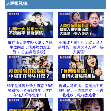
人民报视频:
谁在逼大陆年轻人谋反？躺
小粉红力挺拆姐，骂大马人
平成间谍，境外势力发工
是村民，嘲讽大马人讲“下等
资？【 热点最前线】
人英语”！
躺平是被境外势力蛊惑？5名
拆姐大马直播：南航员工现
警察抓一名海归青年，这届
身打假，一边骂网友，一边
年轻人吓坏北京？【
收礼物，吃相太难看！