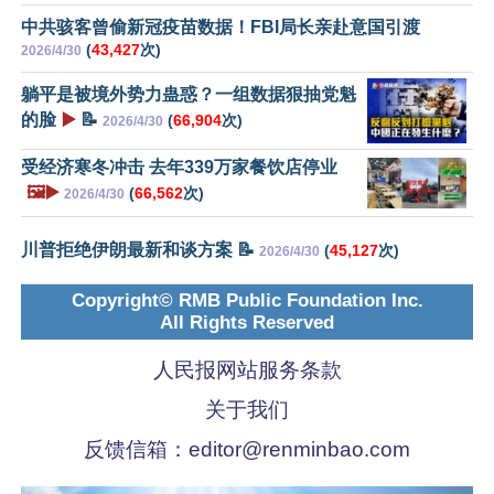
中共骇客曾偷新冠疫苗数据！FBI局长亲赴意国引渡
(
43,427
次)
2026/4/30
躺平是被境外势力蛊惑？一组数据狠抽党魁
的脸
▶️
📝
(
66,904
次)
2026/4/30
受经济寒冬冲击 去年339万家餐饮店停业
🖼️▶️
(
66,562
次)
2026/4/30
川普拒绝伊朗最新和谈方案 📝
(
45,127
次)
2026/4/30
Copyright© RMB Public Foundation Inc.
All Rights Reserved
人民报网站服务条款
关于我们
反馈信箱：
editor@renminbao.com