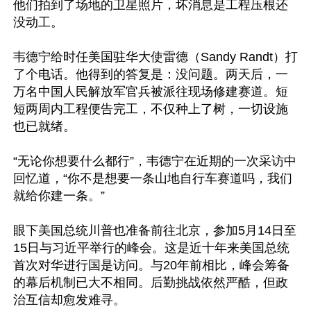
他们拍到了场地的卫星照片，坏消息是工程压根还
没动工。

韦德宁给时任美国驻华大使雷德（Sandy Randt）打
了个电话。他得到的答复是：没问题。两天后，一
万名中国人民解放军官兵被派往现场修建赛道。短
短两周内工程便告完工，不仅种上了树，一切设施
也已就绪。

“无论你想要什么都行”，韦德宁在近期的一次采访中
回忆道，“你不是想要一条山地自行车赛道吗，我们
就给你建一条。”

眼下美国总统川普也准备前往北京，参加5月14日至
15日与习近平举行的峰会。这是近十年来美国总统
首次对华进行国是访问。与20年前相比，峰会筹备
的幕后机制已大不相同。后勤挑战依然严酷，但政
治互信却愈发难寻。
