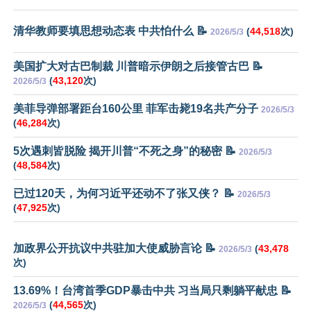
清华教师要填思想动态表 中共怕什么 📝
(
44,518
次)
2026/5/3
美国扩大对古巴制裁 川普暗示伊朗之后接管古巴 📝
(
43,120
次)
2026/5/3
美菲导弹部署距台160公里 菲军击毙19名共产分子
2026/5/3
(
46,284
次)
5次遇刺皆脱险 揭开川普“不死之身”的秘密 📝
2026/5/3
(
48,584
次)
已过120天，为何习近平还动不了张又侠？ 📝
2026/5/3
(
47,925
次)
加政界公开抗议中共驻加大使威胁言论 📝
(
43,478
2026/5/3
次)
13.69%！台湾首季GDP暴击中共 习当局只剩躺平献忠 📝
(
44,565
次)
2026/5/3