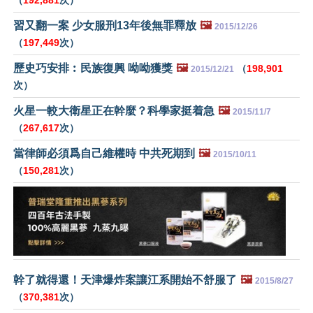
習又翻一案 少女服刑13年後無罪釋放
🖼️
2015/12/26
（
197,449
次）
歷史巧安排︰民族復興 呦呦獲獎
🖼️
（
198,901
2015/12/21
次）
火星一較大衛星正在幹麼？科學家挺着急
🖼️
2015/11/7
（
267,617
次）
當律師必須爲自己維權時 中共死期到
🖼️
2015/10/11
（
150,281
次）
幹了就得還！天津爆炸案讓江系開始不舒服了
🖼️
2015/8/27
（
370,381
次）