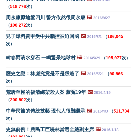
（
518,776
次）
周永康原地盤四川 警方依然很周永康
🖼️
2016/8/27
（
108,272
次）
兒子爆料賈甲受中共腦控被迫回國
🖼️
（
196,045
2016/8/1
次）
韓春雨滴水穿石 一鳴驚呆地球村
🖼️
（
195,977
次）
2016/5/29
歷史之謎：林彪究竟是不是叛逃了
🖼️
（
90,566
2016/5/21
次）
荒唐至極的福清綁架殺人案 蒙冤19年
🖼️
2016/4/19
（
200,502
次）
中華民族的傳統技藝 現代人很難繼承
🖼️
（
511,734
2016/4/3
次）
史無前例！農民工巨曉林當選全總副主席
🖼️
2016/1/18
（
192,881
次）