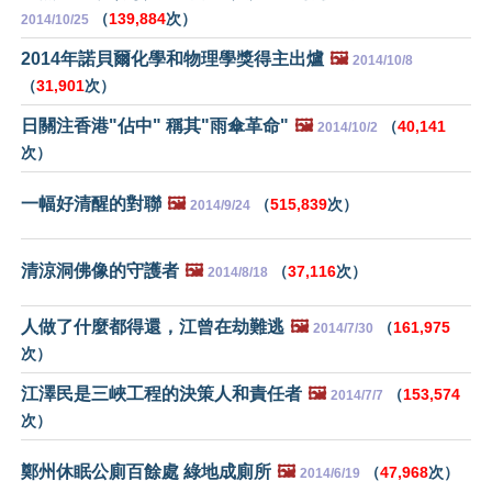
（
139,884
次）
2014/10/25
2014年諾貝爾化學和物理學獎得主出爐
🖼️
2014/10/8
（
31,901
次）
日關注香港"佔中" 稱其"雨傘革命"
🖼️
（
40,141
2014/10/2
次）
一幅好清醒的對聯
🖼️
（
515,839
次）
2014/9/24
清涼洞佛像的守護者
🖼️
（
37,116
次）
2014/8/18
人做了什麼都得還，江曾在劫難逃
🖼️
（
161,975
2014/7/30
次）
江澤民是三峽工程的決策人和責任者
🖼️
（
153,574
2014/7/7
次）
鄭州休眠公廁百餘處 綠地成廁所
🖼️
（
47,968
次）
2014/6/19