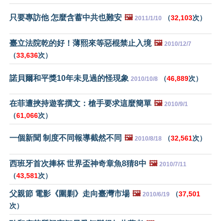
只要專訪他 怎麼含蓄中共也難安
🖼️
（
32,103
次）
2011/1/10
臺立法院乾的好！薄熙來等惡棍禁止入境
🖼️
2010/12/7
（
33,636
次）
諾貝爾和平獎10年未見過的怪現象
（
46,889
次）
2010/10/8
在菲遭挾持遊客撰文：槍手要求這麼簡單
🖼️
2010/9/1
（
61,066
次）
一個新聞 制度不同報導截然不同
🖼️
（
32,561
次）
2010/8/18
西班牙首次捧杯 世界盃神奇章魚8猜8中
🖼️
2010/7/11
（
43,581
次）
父親節 電影《圍剿》走向臺灣市場
🖼️
（
37,501
2010/6/19
次）