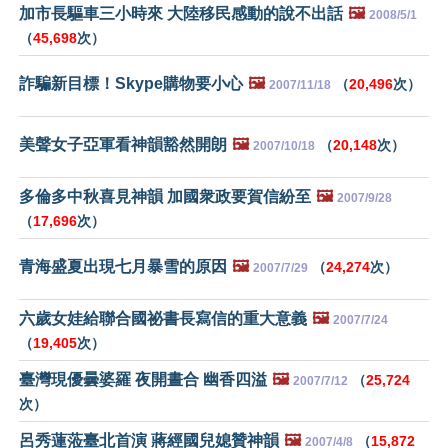
加市長驅車三小時來 大陸移民感動的說不出話
🖼️
2008/5/1
（
45,698
次）
詐騙新目標！Skype購物要小心
🖼️
（
20,496
次）
2007/11/18
美聲女子亞軍看神韻豁然開朗
🖼️
（
20,148
次）
2007/10/18
多倫多中秋喜見神韻 加國衆政要賀信紛至
🖼️
2007/9/28
（
17,696
次）
青海盛夏出現七月暴雪的原因
🖼️
（
24,274
次）
2007/7/29
六歲女娃給聯合國祕書長寫信的重大意義
🖼️
2007/7/24
（
19,405
次）
臺灣現優曇婆羅 夜開晝合 幽香四溢
🖼️
（
25,724
2007/7/12
次）
呂秀蓮蒞臺北首演 蔣經國兒媳贊神韻
🖼️
（
15,872
2007/4/8