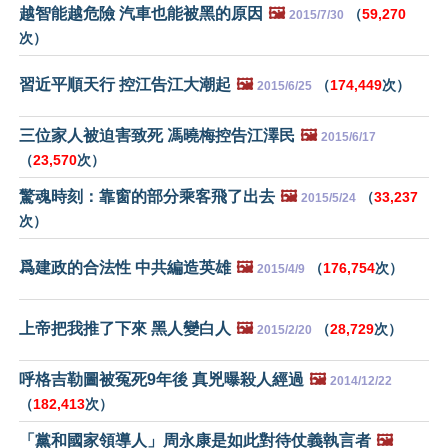
越智能越危險 汽車也能被黑的原因
🖼️
（
59,270
2015/7/30
次）
習近平順天行 控江告江大潮起
🖼️
（
174,449
次）
2015/6/25
三位家人被迫害致死 馮曉梅控告江澤民
🖼️
2015/6/17
（
23,570
次）
驚魂時刻：靠窗的部分乘客飛了出去
🖼️
（
33,237
2015/5/24
次）
爲建政的合法性 中共編造英雄
🖼️
（
176,754
次）
2015/4/9
上帝把我推了下來 黑人變白人
🖼️
（
28,729
次）
2015/2/20
呼格吉勒圖被冤死9年後 真兇曝殺人經過
🖼️
2014/12/22
（
182,413
次）
「黨和國家領導人」周永康是如此對待仗義執言者
🖼️