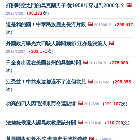
打開時空之門的烏克蘭男子 從1958年穿越到2006年？
🖼️
（
96,171
次）
2018/7/26
這是我的國！中華民族歷史長河片段
🖼️
（
298,417
2018/4/12
次）
外國政府曝光六四駭人聽聞細節 江亦是決策人
🖼️
（
303,171
次）
2017/12/27
日全食出現在美國各州的具體時間
🖼️
（
275,060
2017/8/19
次）
江受益！中共永遠都過不了這個坎兒
🖼️
（
295,355
2017/6/2
次）
功高的四人因毛澤東而命運悲慘
🖼️
（
191,107
次）
2017/2/8
法總統候選人認爲政教應該分開
🖼️
（
110,729
次）
2016/9/30
黃興國夜短夢不成 李鴻忠天津接鐐銬
🖼️
2016/9/16