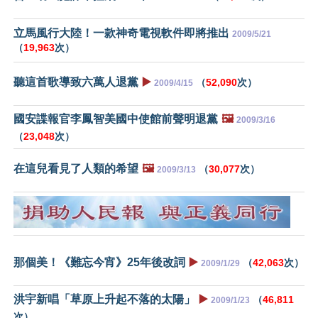
立馬風行大陸！一款神奇電視軟件即將推出
2009/5/21
（
19,963
次）
聽這首歌導致六萬人退黨
▶️
（
52,090
次）
2009/4/15
國安諜報官李鳳智美國中使館前聲明退黨
🖼️
2009/3/16
（
23,048
次）
在這兒看見了人類的希望
🖼️
（
30,077
次）
2009/3/13
那個美！《難忘今宵》25年後改詞
▶️
（
42,063
次）
2009/1/29
洪宇新唱「草原上升起不落的太陽」
▶️
（
46,811
2009/1/23
次）