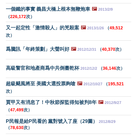
一個鐵的事實 義昌大橋上根本無鞭炮車
🖼️
2013/2/9
（
226,172
次）
又一起定性「激情殺人」的兇殺案
🖼️
（
49,512
2013/1/26
次）
爲騰訊「年終策劃」大聲叫好
🖼️
（
40,370
次）
2012/12/31
高級警官和地產商爲中共倒臺乾杯
（
36,146
次）
2012/12/2
超級颶風將至 美國大選投票夠嗆
🖼️
（
195,521
2012/10/27
次）
賈甲又有消息了！中秋節探監得知被判8年
🖼️
2012/9/27
（
47,499
次）
P民報是給P民看的 黨對號入了座（29圖）
2012/8/29
（
78,630
次）