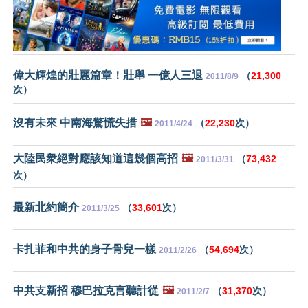
偉大輝煌的壯麗篇章！壯舉 一億人三退
（
21,300
2011/8/9
次）
沒有未來 中南海驚慌失措
🖼️
（
22,230
次）
2011/4/24
大陸民衆絕對應該知道這幾個高招
🖼️
（
73,432
2011/3/31
次）
最新北約簡介
（
33,601
次）
2011/3/25
卡扎菲和中共的身子骨兒一樣
（
54,694
次）
2011/2/26
中共支新招 穆巴拉克言聽計從
🖼️
（
31,370
次）
2011/2/7