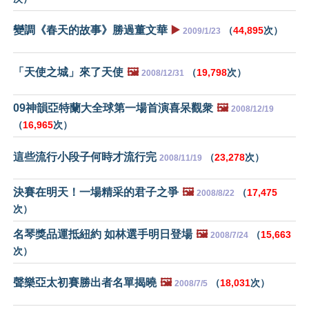
變調《春天的故事》勝過董文華
▶️
（
44,895
次）
2009/1/23
「天使之城」來了天使
🖼️
（
19,798
次）
2008/12/31
09神韻亞特蘭大全球第一場首演喜呆觀衆
🖼️
2008/12/19
（
16,965
次）
這些流行小段子何時才流行完
（
23,278
次）
2008/11/19
決賽在明天！一場精采的君子之爭
🖼️
（
17,475
2008/8/22
次）
名琴獎品運抵紐約 如林選手明日登場
🖼️
（
15,663
2008/7/24
次）
聲樂亞太初賽勝出者名單揭曉
🖼️
（
18,031
次）
2008/7/5