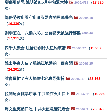
腳傷引猜忌 姚明被迫6月中旬返大陸
🖼️
（
17,825
2006/4/23
次）
部份勞教所看守所圖謀器官的黑幕曝光
🖼️
2006/4/18
（
16,330
次）
劉季芝在「八榮八恥」公佈當天被強行綁架
2006/4/2
（
17,311
次）
四千人聚會 法輪功創始人紐約演講
🖼️
（
19,257
2006/3/27
次）
誰出半身人皮？張德江地盤的一個奇聞
🖼️
2006/3/25
（
24,201
次）
誰會最忙？有人捐贈七色康熙聖旨
🖼️
（
23,163
2006/2/17
次）
拉開絕食抗暴序幕 中共坐在火山口上
🖼️
（
19,389
2006/2/11
次）
周文重突然口吃 中共大使急變記者會
🖼️
（
23,840
2006/2/3