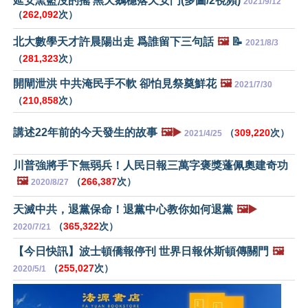
延安窯籃沒的搖 黑天鵝穩落天安門(多圖/2視頻)
2021/9/12
（
262,092
次）
北大數學天才許晨陽出走 爲誰留下三句話
🖼️
📝
2021/8/3
（
281,323
次）
開閘泄洪 中共淹民手不軟 卻怕見祭奠鮮花
🖼️
2021/7/30
（
210,858
次）
講述22年前的今天發生的故事
🖼️▶️
（
309,220
次）
2021/4/25
川普強將手下無弱兵！人民日報三萬字褒獎蓬佩奧建奇功
🖼️
（
266,387
次）
2020/8/27
天滅中共，退黨保命！退黨中心教你如何退黨
🖼️▶️
（
365,322
次）
2020/7/21
【今日快訊】波士頓僑報停刊 世界日報休斯頓傳關門
🖼️
（
255,027
次）
2020/5/1