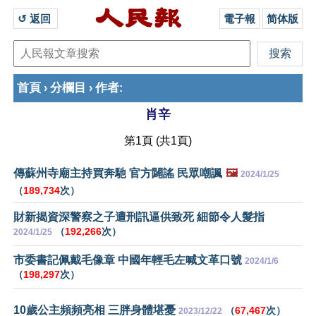
↺ 返回 
電子報
简体版
首頁
分欄目
作者
›
›
:
肖辛
第1頁 (共1頁)
傳蘇州寺廟主持買奔馳 官方闢謠 民眾嘲諷
🖼️
2024/1/25
（
189,734
次）
財新揭資深警察之子遭刑訊逼供致死 細節令人髮指
（
192,266
次）
2024/1/25
市委書記佩戴毛像章 中國年輕毛左喊文革口號
2024/1/6
（
198,297
次）
10歲公主頻頻亮相 三胖身體堪憂
（
67,467
次）
2023/12/22