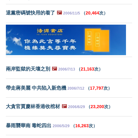
退黨密碼號快用的着了
🖼️
（
20,464
次）
2006/11/5
兩岸監獄的天壤之別
🖼️
（
21,163
次）
2006/7/13
帶走蔣美麗 中共陷入新危機
（
17,797
次）
2006/7/12
大貪官賈慶林香港收棺材
🖼️
（
23,200
次）
2006/6/29
暴雨襲華南 毒蛇四出
（
16,263
次）
2006/5/29