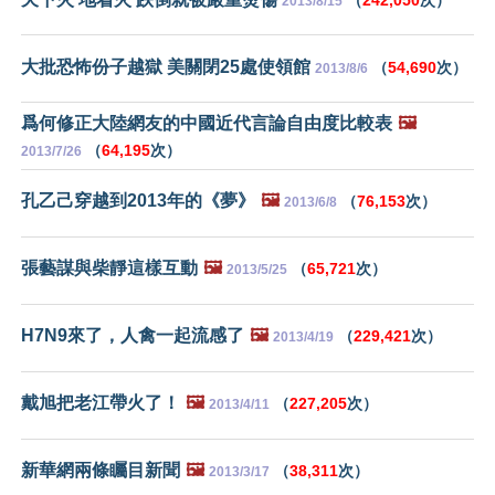
（
242,050
次）
2013/8/15
大批恐怖份子越獄 美關閉25處使領館
（
54,690
次）
2013/8/6
爲何修正大陸網友的中國近代言論自由度比較表
🖼️
（
64,195
次）
2013/7/26
孔乙己穿越到2013年的《夢》
🖼️
（
76,153
次）
2013/6/8
張藝謀與柴靜這樣互動
🖼️
（
65,721
次）
2013/5/25
H7N9來了，人禽一起流感了
🖼️
（
229,421
次）
2013/4/19
戴旭把老江帶火了！
🖼️
（
227,205
次）
2013/4/11
新華網兩條矚目新聞
🖼️
（
38,311
次）
2013/3/17