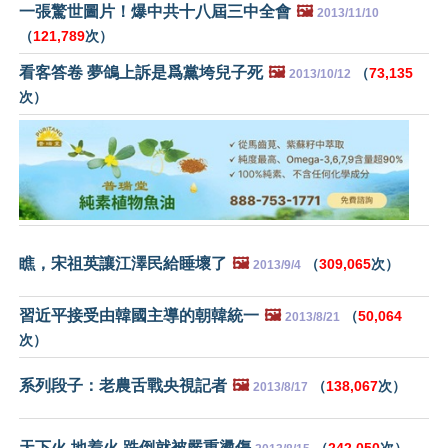
一張驚世圖片！爆中共十八屆三中全會
🖼️
2013/11/10
（
121,789
次）
看客答卷 夢鴿上訴是爲黨垮兒子死
🖼️
（
73,135
2013/10/12
次）
瞧，宋祖英讓江澤民給睡壞了
🖼️
（
309,065
次）
2013/9/4
習近平接受由韓國主導的朝韓統一
🖼️
（
50,064
2013/8/21
次）
系列段子：老農舌戰央視記者
🖼️
（
138,067
次）
2013/8/17
天下火 地着火 跌倒就被嚴重燙傷