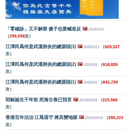
「零確診」又不解禁 傻子也要喊造反
🖼️
2020/3/17
（
299,558
次）
江澤民爲何是武漢肺炎的總源頭(3)
🖼️
（
620,527
2020/2/11
次）
江澤民爲何是武漢肺炎的總源頭(2)
🖼️
（
618,826
2020/2/2
次）
江澤民爲何是武漢肺炎的總源頭(1)
🖼️
（
642,729
2020/2/1
次）
耶穌誕生千年前 死海古卷已預言
🖼️
（
215,566
2019/10/28
次）
香港百年法治 江爲退守 將其變地獄
🖼️
（
290,223
2019/10/16
次）