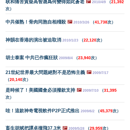
耿和痛苦質疑高智晟爲何變得如此蒼老
🖼️
（
21,392
2010/4/9
次）
中共催熟！骨肉同胞自相殘殺
🖼️
（
41,738
次）
2010/3/26
神韻在香港的演出被迫取消
（
22,120
次）
2010/1/23
胡士泰案 中共已作瘋狂狀
（
23,940
次）
2009/8/4
21世紀世界最大問題絕對不是恐怖主義
🖼️
2009/7/17
（
20,140
次）
是時候了！美國國會必須撥款支持
🖼️
（
31,395
2009/7/10
次）
哇！這款神奇電視軟件P2P正式推出
（
45,379
次）
2009/6/2
畜生胡斌把譚卓撞飛37.3米
🖼️
（
29,959
次）
2009/5/28