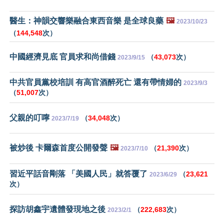
醫生：神韻交響樂融合東西音樂 是全球良藥
🖼️
2023/10/23
（
144,548
次）
中國經濟見底 官員求和尚借錢
（
43,073
次）
2023/9/15
中共官員黨校培訓 有高官酒醉死亡 還有帶情婦的
2023/9/3
（
51,007
次）
父親的叮嚀
（
34,048
次）
2023/7/19
被炒後 卡爾森首度公開發聲
🖼️
（
21,390
次）
2023/7/10
習近平話音剛落 「美國人民」就答覆了
（
23,621
2023/6/29
次）
探訪胡鑫宇遺體發現地之後
（
222,683
次）
2023/2/1