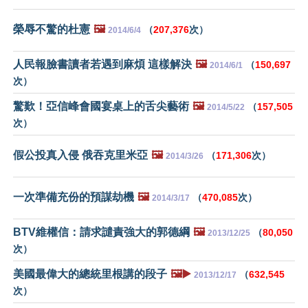
榮辱不驚的杜憲
🖼️
（
207,376
次）
2014/6/4
人民報臉書讀者若遇到麻煩 這樣解決
🖼️
（
150,697
2014/6/1
次）
驚歎！亞信峰會國宴桌上的舌尖藝術
🖼️
（
157,505
2014/5/22
次）
假公投真入侵 俄吞克里米亞
🖼️
（
171,306
次）
2014/3/26
一次準備充份的預謀劫機
🖼️
（
470,085
次）
2014/3/17
BTV維權信：請求譴責強大的郭德綱
🖼️
（
80,050
2013/12/25
次）
美國最偉大的總統里根講的段子
🖼️▶️
（
632,545
2013/12/17
次）