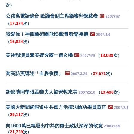
次）
公佈高電話錄音 歐議會副主席籲審判獨裁者
🖼️
2007/4/7
（
17,374
次）
我愛你！神韻藝術團飛抵臺灣 歡樂接機
🖼️
2007/4/6
（
16,624
次）
美神韻演員董美婧透露一個玄機
🖼️
（
18,089
次）
2007/4/6
喬高訪英講述「血腥收穫」
🖼️
（
37,571
次）
2007/3/29
胡錦濤同學張孟業夫人被營救來美
（
19,466
次）
2007/2/10
美國大新聞網報道中共軍方活摘法輪功學員器官
🖼️
2007/2/4
（
29,117
次）
向1600萬已經退出中共的勇士致以深深的敬意
2006/12/9
（
21,739
次）