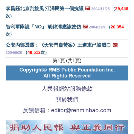
李昌鈺北京刮旋風 江澤民第一個抗議
🖼️
（
29,446
2004/11/25
次）
智利軍隊說「NO」 胡錦濤應該效仿
🖼️
（
26,354
2004/11/9
次）
公安內部透露：《天安門自焚案》王進東已被滅口
🖼️
（
48,512
次）
2004/6/30
第1頁 (共1頁)
Copyright© RMB Public Foundation Inc.
All Rights Reserved
人民報網站服務條款
關於我們
反饋信箱：
editor@renminbao.com