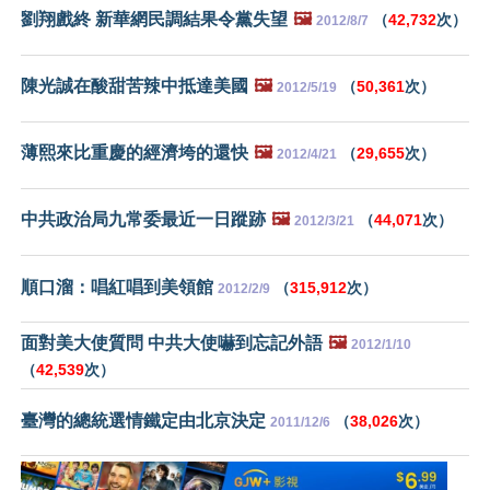
劉翔戲終 新華網民調結果令黨失望
🖼️
（
42,732
次）
2012/8/7
陳光誠在酸甜苦辣中抵達美國
🖼️
（
50,361
次）
2012/5/19
薄熙來比重慶的經濟垮的還快
🖼️
（
29,655
次）
2012/4/21
中共政治局九常委最近一日蹤跡
🖼️
（
44,071
次）
2012/3/21
順口溜：唱紅唱到美領館
（
315,912
次）
2012/2/9
面對美大使質問 中共大使嚇到忘記外語
🖼️
2012/1/10
（
42,539
次）
臺灣的總統選情鐵定由北京決定
（
38,026
次）
2011/12/6