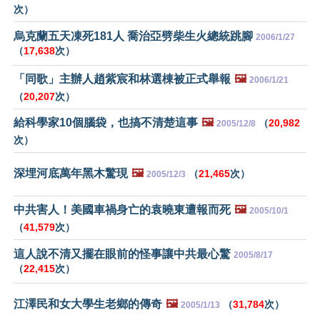
次）
烏克蘭五天凍死181人 喬治亞劈柴生火總統跳腳
2006/1/27
（
17,638
次）
「同歌」主辦人趙紫宸和林選棟被正式舉報
🖼️
2006/1/21
（
20,207
次）
給科學家10個腦袋，也搞不清楚這事
🖼️
（
20,982
2005/12/8
次）
深埋河底萬年黑木驚現
🖼️
（
21,465
次）
2005/12/3
中共害人！美國車禍身亡的袁曉東遭報而死
🖼️
2005/10/1
（
41,579
次）
這人說不清又擺在眼前的怪事讓中共最心驚
2005/8/17
（
22,415
次）
江澤民和女大學生老鄉的傳奇
🖼️
（
31,784
次）
2005/1/13