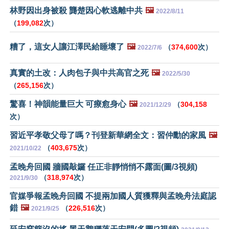
林野因出身被殺 龔楚因心軟逃離中共
🖼️
2022/8/11
（
199,082
次）
糟了，這女人讓江澤民給睡壞了
🖼️
（
374,600
次）
2022/7/6
真實的土改：人肉包子與中共高官之死
🖼️
2022/5/30
（
265,156
次）
驚喜！神韻能量巨大 可療愈身心
🖼️
（
304,158
2021/12/29
次）
習近平孝敬父母了嗎？刊登新華網全文：習仲勳的家風
🖼️
（
403,675
次）
2021/10/22
孟晚舟回國 牆國敲鑼 任正非靜悄悄不露面(圖/3視頻)
（
318,974
次）
2021/9/30
官媒爭報孟晚舟回國 不提兩加國人質獲釋與孟晚舟法庭認
錯
🖼️
（
226,516
次）
2021/9/25