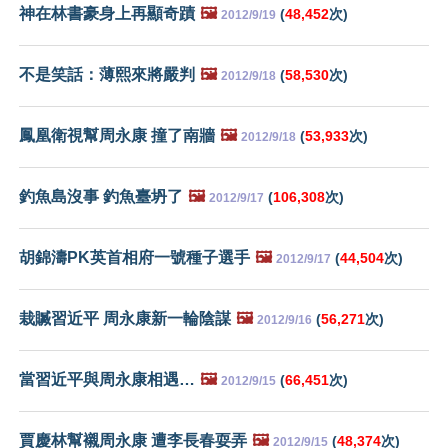
神在林書豪身上再顯奇蹟
🖼️
(
48,452
次)
2012/9/19
不是笑話：薄熙來將嚴判
🖼️
(
58,530
次)
2012/9/18
鳳凰衛視幫周永康 撞了南牆
🖼️
(
53,933
次)
2012/9/18
釣魚島沒事 釣魚臺坍了
🖼️
(
106,308
次)
2012/9/17
胡錦濤PK英首相府一號種子選手
🖼️
(
44,504
次)
2012/9/17
栽贓習近平 周永康新一輪陰謀
🖼️
(
56,271
次)
2012/9/16
當習近平與周永康相遇…
🖼️
(
66,451
次)
2012/9/15
賈慶林幫襯周永康 遭李長春耍弄
🖼️
(
48,374
次)
2012/9/15