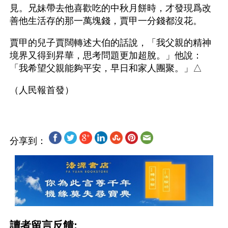
見。兄妹帶去他喜歡吃的中秋月餅時，才發現爲改
善他生活存的那一萬塊錢，賈甲一分錢都沒花。
賈甲的兒子賈闊轉述大伯的話說，「我父親的精神
境界又得到昇華，思考問題更加超脫。」他說：
「我希望父親能夠平安，早日和家人團聚。」△
分享到：
讀者留言反饋: