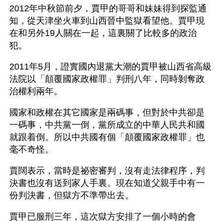
2012年中秋節前夕，賈甲的哥哥和妹妹得到探監通
知，從天津坐火車到山西晉中監獄看望他。賈甲現
在和另外19人關在一起，這裏關了比較多的政治
犯。
2011年5月，證實國內退黨大潮的賈甲被山西省高級
法院以「顛覆國家政權罪」判刑八年，同時剝奪政
治權利兩年。
國家和政權在其它國家是兩碼事，但對於中共卻是
一碼事，中共黨一倒，黨所成立的中華人民共和國
就跟着倒。所以中共國有個「顛覆國家政權罪」也
毫不奇怪。
賈闊表示，當時是祕密審判，沒有走法律程序，判
決書也沒有送到家人手裏。現在知道父親手中有一
份判決書，但獄方不準帶出去。
賈甲已服刑三年，這次獄方安排了一個小時的會