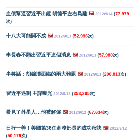
血債幫逼習近平出鏡 胡德平左右爲難
🖼️
(
77,979
2012/9/14
次)
十八大可能開不成
🖼️
(
52,996
次)
2012/9/13
李長春不願出習近平這個消息
🖼️
(
57,980
次)
2012/9/13
半笑話：胡錦濤面臨的兩大難題
🖼️
(
208,813
次)
2012/9/13
習近平遇刺 主謀曝光
(
353,265
次)
2012/9/12
看見了外星人…他被解僱
🖼️
(
67,634
次)
2012/9/12
日行一善！美國第36任商務部長的成功密訣
🖼️
2012/9/12
(
50,179
次)