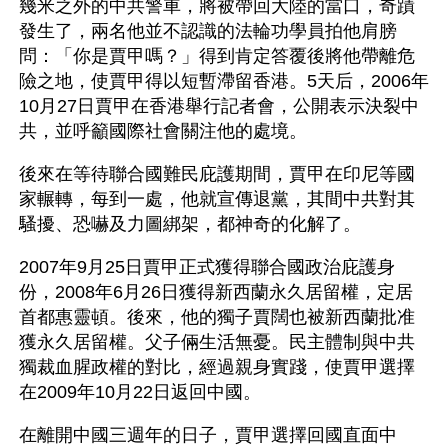
幾米之外的中共警車，將被帶回大陸的當口，奇蹟
發生了，兩名他並不認識的法輪功學員拍他肩膀
問：「你是賈甲嗎？」得到肯定答覆後將他帶離危
險之地，使賈甲得以短暫滯留香港。5天后，2006年
10月27日賈甲在香港舉行記者會，公開表示決裂中
共，並呼籲國際社會關注他的處境。
後來在等待聯合國難民庇護期間，賈甲在印尼等國
家輾轉，每到一處，他就宣傳退黨，其間中共對其
騷擾、恐嚇及力圖綁架，都神奇的化解了。
2007年9月25日賈甲正式獲得聯合國政治庇護身
份，2008年6月26日獲得新西蘭永久居留權，定居
首都惠靈頓。後來，他的獨子賈闊也被新西蘭批准
獲永久居留權。父子倆生活無憂。民主體制與中共
獨裁血腥政權的對比，經過親身實踐，使賈甲選擇
在2009年10月22日返回中國。
在離開中國三週年的日子，賈甲選擇回國直面中