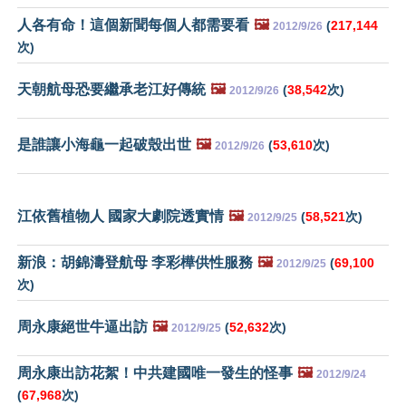
人各有命！這個新聞每個人都需要看
🖼️
(
217,144
2012/9/26
次)
天朝航母恐要繼承老江好傳統
🖼️
(
38,542
次)
2012/9/26
是誰讓小海龜一起破殼出世
🖼️
(
53,610
次)
2012/9/26
江依舊植物人 國家大劇院透實情
🖼️
(
58,521
次)
2012/9/25
新浪：胡錦濤登航母 李彩樺供性服務
🖼️
(
69,100
2012/9/25
次)
周永康絕世牛逼出訪
🖼️
(
52,632
次)
2012/9/25
周永康出訪花絮！中共建國唯一發生的怪事
🖼️
2012/9/24
(
67,968
次)