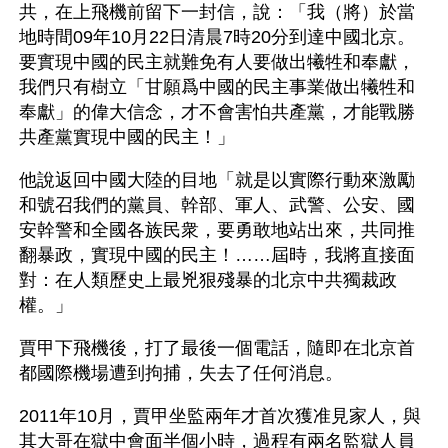
共，在上飛機前留下一封信，說：「我（將）於當
地時間09年10月22日清晨7時20分到達中國北京。
要實現中國的民主就難免有人要做出犧牲和奉獻，
我們只有樹立「甘願爲中國的民主事業做出犧牲和
奉獻」的偉大信念，才不會害怕共產黨，才能戰勝
共產黨實現中國的民主！」
他說返回中國大陸的目地「就是以實際行動來激勵
和號召我們的黨員、幹部、軍人、武警、公安、國
安幹警和全國各族民衆，要勇敢地站出來，共同推
翻暴政，實現中國的民主！……屆時，我將直接面
對：在人類歷史上最兇狠殘暴的北京中共獨裁政
權。」
賈甲下飛機後，打了最後一個電話，隨即在北京首
都國際機場遭到拘捕，失去了任何消息。
2011年10月，賈甲坐監兩年才首次獲准見家人，與
其大哥在獄中會面半個小時，過程有兩名監獄人員