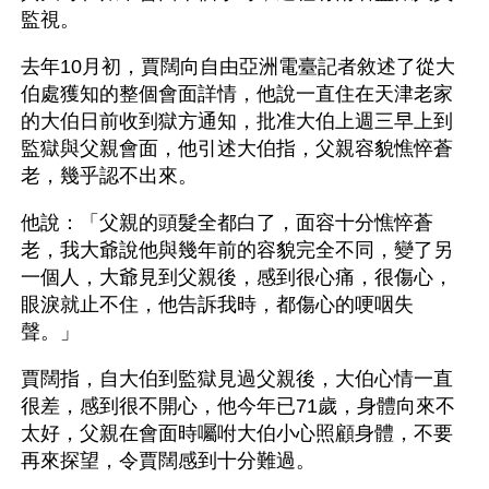
監視。
去年10月初，賈闊向自由亞洲電臺記者敘述了從大
伯處獲知的整個會面詳情，他說一直住在天津老家
的大伯日前收到獄方通知，批准大伯上週三早上到
監獄與父親會面，他引述大伯指，父親容貌憔悴蒼
老，幾乎認不出來。
他說：「父親的頭髮全都白了，面容十分憔悴蒼
老，我大爺說他與幾年前的容貌完全不同，變了另
一個人，大爺見到父親後，感到很心痛，很傷心，
眼淚就止不住，他告訴我時，都傷心的哽咽失
聲。」
賈闊指，自大伯到監獄見過父親後，大伯心情一直
很差，感到很不開心，他今年已71歲，身體向來不
太好，父親在會面時囑咐大伯小心照顧身體，不要
再來探望，令賈闊感到十分難過。