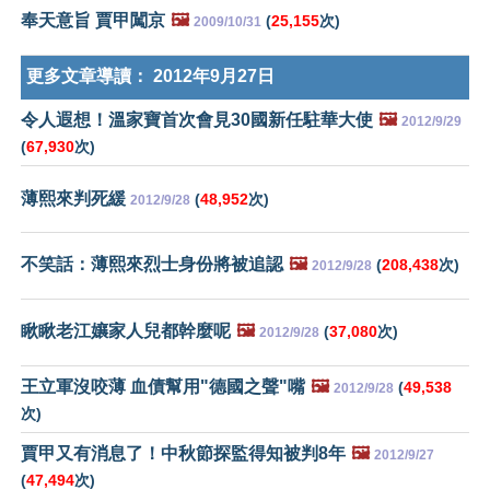
奉天意旨 賈甲闖京
🖼️
(
25,155
次)
2009/10/31
更多文章導讀：
2012年9月27日
令人遐想！溫家寶首次會見30國新任駐華大使
🖼️
2012/9/29
(
67,930
次)
薄熙來判死緩
(
48,952
次)
2012/9/28
不笑話：薄熙來烈士身份將被追認
🖼️
(
208,438
次)
2012/9/28
瞅瞅老江孃家人兒都幹麼呢
🖼️
(
37,080
次)
2012/9/28
王立軍沒咬薄 血債幫用"德國之聲"嘴
🖼️
(
49,538
2012/9/28
次)
賈甲又有消息了！中秋節探監得知被判8年
🖼️
2012/9/27
(
47,494
次)