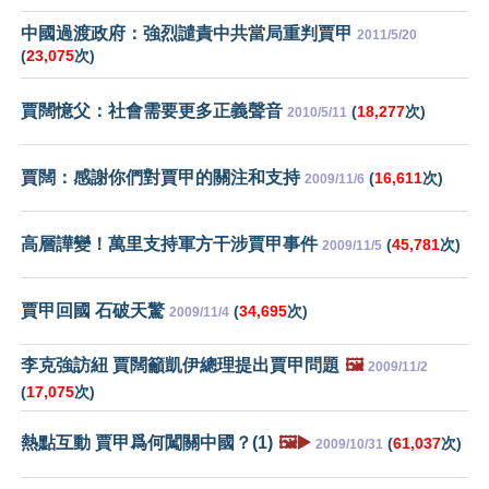
中國過渡政府：強烈譴責中共當局重判賈甲
2011/5/20
(
23,075
次)
賈闊憶父：社會需要更多正義聲音
(
18,277
次)
2010/5/11
賈闊：感謝你們對賈甲的關注和支持
(
16,611
次)
2009/11/6
高層譁變！萬里支持軍方干涉賈甲事件
(
45,781
次)
2009/11/5
賈甲回國 石破天驚
(
34,695
次)
2009/11/4
李克強訪紐 賈闊籲凱伊總理提出賈甲問題
🖼️
2009/11/2
(
17,075
次)
熱點互動 賈甲爲何闖關中國？(1)
🖼️▶️
(
61,037
次)
2009/10/31