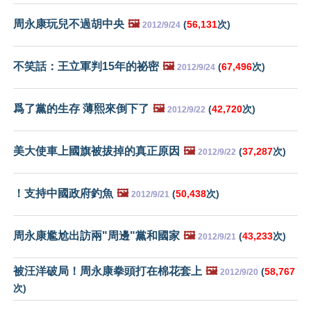
周永康玩兒不過胡中央
🖼️
(
56,131
次)
2012/9/24
不笑話：王立軍判15年的祕密
🖼️
(
67,496
次)
2012/9/24
爲了黨的生存 薄熙來倒下了
🖼️
(
42,720
次)
2012/9/22
美大使車上國旗被拔掉的真正原因
🖼️
(
37,287
次)
2012/9/22
！支持中國政府釣魚
🖼️
(
50,438
次)
2012/9/21
周永康尷尬出訪兩"周邊"黨和國家
🖼️
(
43,233
次)
2012/9/21
被汪洋破局！周永康拳頭打在棉花套上
🖼️
(
58,767
2012/9/20
次)