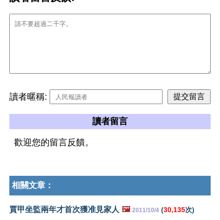
讀者暱稱:
讀者留言
歡迎您的留言反饋。
相關文章：
賈甲坐監兩年才首次獲准見家人
🖼️
(
30,135
次)
2011/10/4