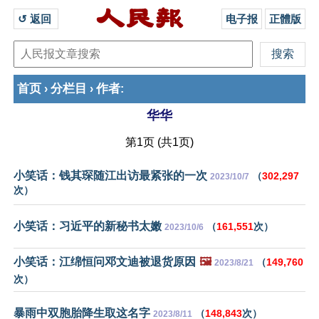
↺ 返回 
电子报
正體版
首页
分栏目
作者
›
›
:
华华
第1页 (共1页)
小笑话：钱其琛随江出访最紧张的一次
（
302,297
2023/10/7
次）
小笑话：习近平的新秘书太嫩
（
161,551
次）
2023/10/6
小笑话：江绵恒问邓文迪被退货原因
🖼️
（
149,760
2023/8/21
次）
暴雨中双胞胎降生取这名字
（
148,843
次）
2023/8/11