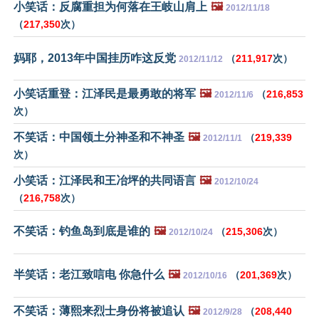
小笑话：反腐重担为何落在王岐山肩上
🖼️
2012/11/18
（
217,350
次）
妈耶，2013年中国挂历咋这反党
（
211,917
次）
2012/11/12
小笑话重登：江泽民是最勇敢的将军
🖼️
（
216,853
2012/11/6
次）
不笑话：中国领土分神圣和不神圣
🖼️
（
219,339
2012/11/1
次）
小笑话：江泽民和王冶坪的共同语言
🖼️
2012/10/24
（
216,758
次）
不笑话：钓鱼岛到底是谁的
🖼️
（
215,306
次）
2012/10/24
半笑话：老江致唁电 你急什么
🖼️
（
201,369
次）
2012/10/16
不笑话：薄熙来烈士身份将被追认
🖼️
（
208,440
2012/9/28