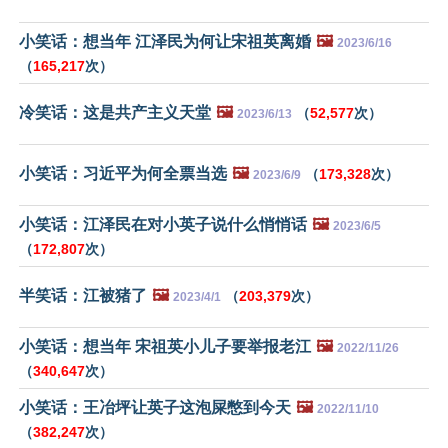
小笑话：想当年 江泽民为何让宋祖英离婚
🖼️
2023/6/16
（
165,217
次）
冷笑话：这是共产主义天堂
🖼️
（
52,577
次）
2023/6/13
小笑话：习近平为何全票当选
🖼️
（
173,328
次）
2023/6/9
小笑话：江泽民在对小英子说什么悄悄话
🖼️
2023/6/5
（
172,807
次）
半笑话：江被猪了
🖼️
（
203,379
次）
2023/4/1
小笑话：想当年 宋祖英小儿子要举报老江
🖼️
2022/11/26
（
340,647
次）
小笑话：王冶坪让英子这泡屎憋到今天
🖼️
2022/11/10
（
382,247
次）