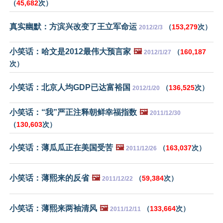
（
45,682
次）
真实幽默：方滨兴改变了王立军命运
（
153,279
次）
2012/2/3
小笑话：哈文是2012最伟大预言家
🖼️
（
160,187
2012/1/27
次）
小笑话：北京人均GDP已达富裕国
（
136,525
次）
2012/1/20
小笑话：“我”严正注释朝鲜幸福指数
🖼️
2011/12/30
（
130,603
次）
小笑话：薄瓜瓜正在美国受苦
🖼️
（
163,037
次）
2011/12/26
小笑话：薄熙来的反省
🖼️
（
59,384
次）
2011/12/22
小笑话：薄熙来两袖清风
🖼️
（
133,664
次）
2011/12/11