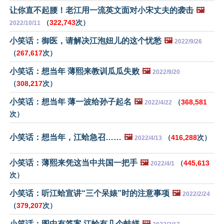
让你直不起腰！老江用一流英文面对小宋丈夫的袭击
🖼️
（
322,743
次）
2022/10/11
小笑话：御医，请解决江泡妞儿的这个忧愁
🖼️
2022/9/26
（
267,617
次）
小笑话：想当年 薄熙来教训瓜瓜失败
🖼️
2022/9/20
（
308,217
次）
小笑话：想当年 薄一波给孙子起名
🖼️
（
368,581
2022/4/22
次）
小笑话：想当年，江蛤急召……
🖼️
（
416,288
次）
2022/4/13
小笑话：薄熙来凭这当中共国一把手
🖼️
（
445,613
2022/4/1
次）
小笑话：听江蛤宣讲“三个呆婊”时的注意事项
🖼️
2022/2/24
（
379,207
次）
小笑话：图中有答案 江蛤有几个蛙姘
🖼️