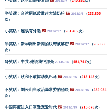
小笑话：赵本山需要复婚
🖼️
（
240,862
次）
2013/3/7
半笑话：台湾厕纸质量超大陆奶粉
🖼️
（
233,805
2013/3/6
次）
小笑话：连战有外遇
🖼️
（
231,492
次）
2013/2/27
半笑话：新华网出新闻的诀窍被解密
🖼️
（
232,680
2013/2/17
次）
冷笑话：中共:他说我很漂亮
（
451,741
次）
2013/2/14
小笑话：耿和不敢惊动奥巴马
🖼️
（
213,143
次）
2013/1/26
不笑话：刘云山当政治局常委的秘诀
🖼️
（
232,034
2013/1/16
次）
中国再度进入口罩受宠爱时代
🖼️
（
215,078
次）
2013/1/15