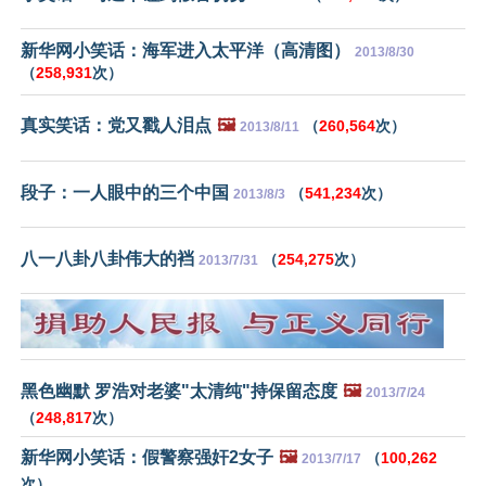
新华网小笑话：海军进入太平洋（高清图）
2013/8/30
（
258,931
次）
真实笑话：党又戳人泪点
🖼️
（
260,564
次）
2013/8/11
段子：一人眼中的三个中国
（
541,234
次）
2013/8/3
八一八卦八卦伟大的裆
（
254,275
次）
2013/7/31
黑色幽默 罗浩对老婆"太清纯"持保留态度
🖼️
2013/7/24
（
248,817
次）
新华网小笑话：假警察强奸2女子
🖼️
（
100,262
2013/7/17
次）