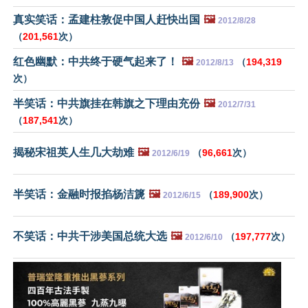
真实笑话：孟建柱敦促中国人赶快出国
🖼️
2012/8/28
（
201,561
次）
红色幽默：中共终于硬气起来了！
🖼️
（
194,319
2012/8/13
次）
半笑话：中共旗挂在韩旗之下理由充份
🖼️
2012/7/31
（
187,541
次）
揭秘宋祖英人生几大劫难
🖼️
（
96,661
次）
2012/6/19
半笑话：金融时报掐杨洁篪
🖼️
（
189,900
次）
2012/6/15
不笑话：中共干涉美国总统大选
🖼️
（
197,777
次）
2012/6/10