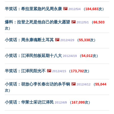
半笑话：希拉里紧急约见周永康
🖼️
（
184,683
次）
2012/5/4
爆料：拉登之死是他自己的最大愿望
🖼️
（
66,503
2012/5/1
次）
小笑话：周永康魂断土耳其
🖼️
（
55,338
次）
2012/4/29
小笑话：江泽民拍板延期十八大
（
54,012
次）
2012/4/19
半笑话：江泽民阳光不
🖼️
（
173,702
次）
2012/4/15
小笑话：胡放心李长春出访的杀手锏
🖼️
（
55,044
2012/4/12
次）
小笑话：华莱士采访江泽民
（
167,099
次）
2012/4/9