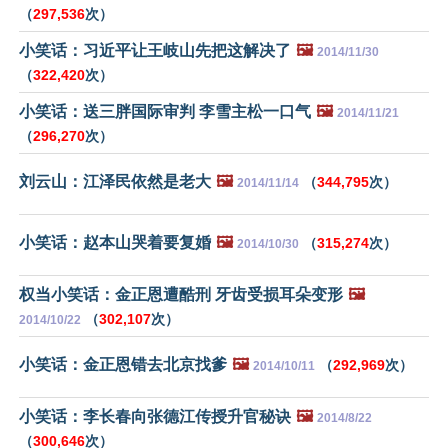
（
297,536
次）
小笑话：习近平让王岐山先把这解决了
🖼️
2014/11/30
（
322,420
次）
小笑话：送三胖国际审判 李雪主松一口气
🖼️
2014/11/21
（
296,270
次）
刘云山：江泽民依然是老大
🖼️
（
344,795
次）
2014/11/14
小笑话：赵本山哭着要复婚
🖼️
（
315,274
次）
2014/10/30
权当小笑话：金正恩遭酷刑 牙齿受损耳朵变形
🖼️
（
302,107
次）
2014/10/22
小笑话：金正恩错去北京找爹
🖼️
（
292,969
次）
2014/10/11
小笑话：李长春向张德江传授升官秘诀
🖼️
2014/8/22
（
300,646
次）