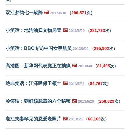
双江梦鸽七一献辞
🖼️
（
299,571
次）
2013/6/30
小笑话：地沟油归文物局管
🖼️
（
281,733
次）
2013/6/29
小笑话：BBC专访中国女宇航员
（
295,902
次）
2013/6/21
高清图…新华网代表党正在抽疯
🖼️
（
81,495
次）
2013/6/8
绝非笑话：江泽民保卫领土
🖼️
（
84,767
次）
2013/5/31
冷笑话：朝鲜核武器的六个秘密
🖼️
（
256,829
次）
2013/5/20
老江夫妻罕见的恩爱老照片
🖼️
（
66,169
次）
2013/5/8