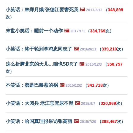
小笑话：林郑月娥:张德江要害死我
🖼️
（
348,899
2017/2/12
次）
末世小笑话：睡前一个动作
🖼️
（
334,769
次）
2017/1/3
小笑话：终于轮到李鸿忠同志了
🖼️
（
339,210
次）
2016/9/13
这么折腾北京的天儿…咱也SDR了
🖼️
（
350,757
2015/12/3
次）
不笑话：都是巴黎惹的祸
🖼️
（
341,718
次）
2015/12/2
小笑话：大阅兵 老江忘兜尿不湿
🖼️
（
320,969
次）
2015/9/7
小笑话：哈国真理报采访张高丽
🖼️
（
288,467
次）
2015/7/20