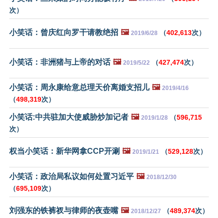
次）
小笑话：曾庆红向罗干请教绝招
🖼️
（
402,613
次）
2019/6/28
小笑话：非洲猪与上帝的对话
🖼️
（
427,474
次）
2019/5/22
小笑话：周永康给意总理天价离婚支招儿
🖼️
2019/4/16
（
498,319
次）
小笑话:中共驻加大使威胁炒加记者
🖼️
（
596,715
2019/1/28
次）
权当小笑话：新华网拿CCP开涮
🖼️
（
529,128
次）
2019/1/21
小笑话：政治局私议如何处置习近平
🖼️
2018/12/30
（
695,109
次）
刘强东的铁裤衩与律师的夜壶嘴
🖼️
（
489,374
次）
2018/12/27