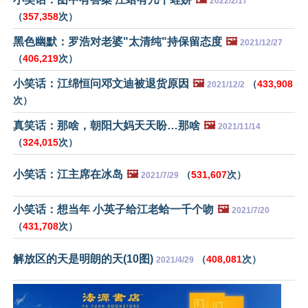
2022/2/17
（
357,358
次）
黑色幽默：罗浩对老婆"太清纯"持保留态度
🖼️
2021/12/27
（
406,219
次）
小笑话：江绵恒问邓文迪被退货原因
🖼️
（
433,908
2021/12/2
次）
真笑话：那啥，朝阳大妈天天盼…那啥
🖼️
2021/11/14
（
324,015
次）
小笑话：江主席在冰岛
🖼️
（
531,607
次）
2021/7/29
小笑话：想当年 小英子给江老蛤一千个吻
🖼️
2021/7/20
（
431,708
次）
解放区的天是明朗的天(10图)
（
408,081
次）
2021/4/29