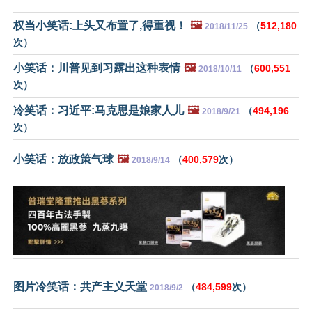
权当小笑话:上头又布置了,得重视！
🖼️
（
512,180
2018/11/25
次）
小笑话：川普见到习露出这种表情
🖼️
（
600,551
2018/10/11
次）
冷笑话：习近平:马克思是娘家人儿
🖼️
（
494,196
2018/9/21
次）
小笑话：放政策气球
🖼️
（
400,579
次）
2018/9/14
图片冷笑话：共产主义天堂
（
484,599
次）
2018/9/2