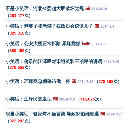
不是小笑话：河北省委超大胆破坏党规
🖼️
2014/8/18
（
281,477
次）
小笑话：老英子和老谋子在政协会议谈儿子
🖼️
2014/8/9
（
329,316
次）
小笑话：公安大楼正常拆除 累坏党媒
🖼️▶️
2014/7/29
（
389,459
次）
小笑话：偷录的江泽民对宋祖英和王冶坪的讲话
2014/7/25
（
378,656
次）
小笑话：环球网总编采访俄上将
🖼️
（
278,168
次）
2014/7/23
小笑话：江泽民变发型
🖼️
（
315,675
次）
2014/7/18
权当小笑话：骆家辉不当言谈 导致郭伯雄潜逃
🖼️
2014/7/17
（
323,293
次）