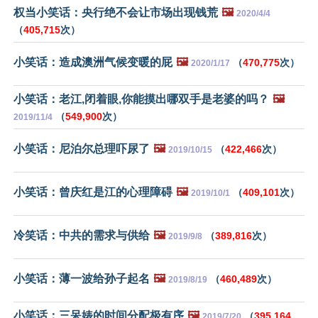
权当小笑话：央行绝不会让市场出现钱荒
🖼️
2020/4/4
（
405,715
次）
小笑话：造成澳洲气候变暖的屁
🖼️
（
470,775
次）
2020/1/17
小笑话：老江,闭着眼,你能摸出哪双手是老婆的吗？
🖼️
（
549,900
次）
2019/11/4
小笑话：尼泊尔总理吓尿了
🖼️
（
422,466
次）
2019/10/15
小笑话：曾庆红是江的心理障碍
🖼️
（
409,101
次）
2019/10/1
冷笑话：中共的需求与供给
🖼️
（
389,816
次）
2019/9/8
小笑话：薄一波给孙子起名
🖼️
（
460,489
次）
2019/8/19
小笑话：三呆婊的时间分配极有序
🖼️
（
395,164
2019/7/20