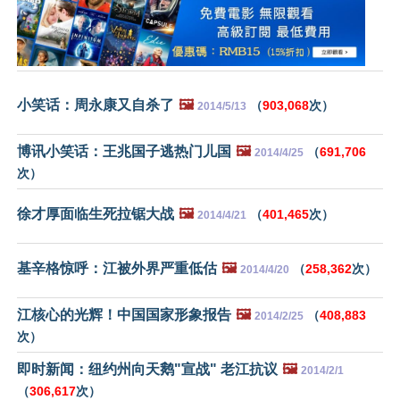
小笑话：周永康又自杀了
🖼️
（
903,068
次）
2014/5/13
博讯小笑话：王兆国子逃热门儿国
🖼️
（
691,706
2014/4/25
次）
徐才厚面临生死拉锯大战
🖼️
（
401,465
次）
2014/4/21
基辛格惊呼：江被外界严重低估
🖼️
（
258,362
次）
2014/4/20
江核心的光辉！中国国家形象报告
🖼️
（
408,883
2014/2/25
次）
即时新闻：纽约州向天鹅"宣战" 老江抗议
🖼️
2014/2/1
（
306,617
次）