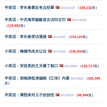
半笑话：李长春最近有点犯晕
🖼️
（
136,132
次）
2011/11/25
半笑话：中共海军舰艇首次访问古巴
🖼️
2011/10/22
（
119,852
次）
半笑话：李长春受访遇挫
🖼️
（
134,124
次）
2011/10/7
小笑话：梅德韦杰夫让位
🖼️
（
136,834
次）
2011/10/2
小笑话：宋祖英的丈夫爆了粗口
🖼️
（
132,717
次）
2011/9/24
半笑话：胡锦涛批准编辑《江传》内幕
（
165,399
2011/9/22
次）
半笑话：薄熙来对儿子的担忧
🖼️
（
56,946
次）
2011/9/10