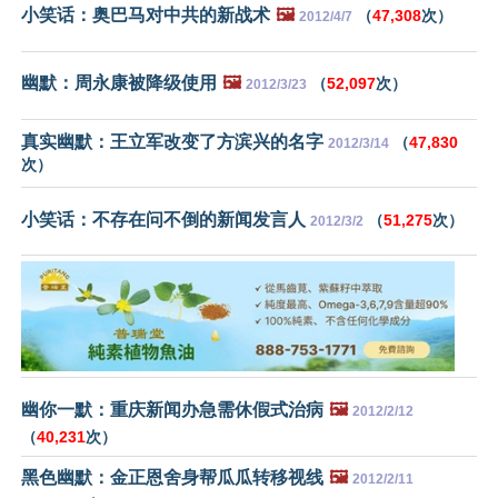
小笑话：奥巴马对中共的新战术
🖼️
（
47,308
次）
2012/4/7
幽默：周永康被降级使用
🖼️
（
52,097
次）
2012/3/23
真实幽默：王立军改变了方滨兴的名字
（
47,830
2012/3/14
次）
小笑话：不存在问不倒的新闻发言人
（
51,275
次）
2012/3/2
幽你一默：重庆新闻办急需休假式治病
🖼️
2012/2/12
（
40,231
次）
黑色幽默：金正恩舍身帮瓜瓜转移视线
🖼️
2012/2/11