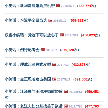
小笑话：新华网泄露高层机密
🖼️
（
438,774
次）
2018/8/27
小笑话：习近平全票当选
🖼️
（
559,621
次）
2018/3/17
权当小笑话：党这下可以放心了
🖼️
（
456,023
次）
2018/2/18
小笑话：例行记者会
🖼️
（
379,128
次）
2018/1/7
小笑话：理成江泽民式发型
🖼️
（
432,873
次）
2017/9/3
小笑话：金正恩若攻击美国
🖼️
（
391,500
次）
2017/8/17
小笑话：江泽民与王冶坪婚前婚后
🖼️
（
459,453
2017/8/13
次）
小笑话：老江夫妇分别找英子谈话
🖼️
（
477,763
2017/7/18