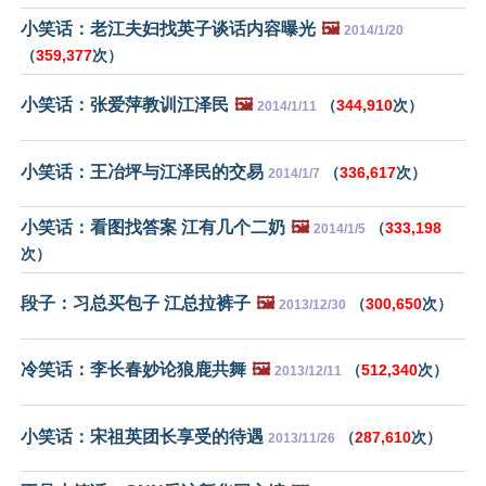
小笑话：老江夫妇找英子谈话内容曝光
🖼️
2014/1/20
（
359,377
次）
小笑话：张爱萍教训江泽民
🖼️
（
344,910
次）
2014/1/11
小笑话：王冶坪与江泽民的交易
（
336,617
次）
2014/1/7
小笑话：看图找答案 江有几个二奶
🖼️
（
333,198
2014/1/5
次）
段子：习总买包子 江总拉裤子
🖼️
（
300,650
次）
2013/12/30
冷笑话：李长春妙论狼鹿共舞
🖼️
（
512,340
次）
2013/12/11
小笑话：宋祖英团长享受的待遇
（
287,610
次）
2013/11/26