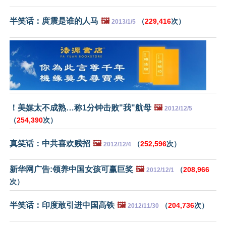
半笑话：庹震是谁的人马
🖼️
（
229,416
次）
2013/1/5
！美媒太不成熟…称1分钟击败"我"航母
🖼️
2012/12/5
（
254,390
次）
真笑话：中共喜欢贱招
🖼️
（
252,596
次）
2012/12/4
新华网广告:领养中国女孩可赢巨奖
🖼️
（
208,966
2012/12/1
次）
半笑话：印度敢引进中国高铁
🖼️
（
204,736
次）
2012/11/30