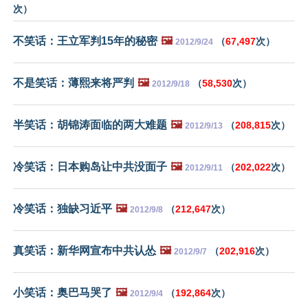
次）
不笑话：王立军判15年的秘密
🖼️
（
67,497
次）
2012/9/24
不是笑话：薄熙来将严判
🖼️
（
58,530
次）
2012/9/18
半笑话：胡锦涛面临的两大难题
🖼️
（
208,815
次）
2012/9/13
冷笑话：日本购岛让中共没面子
🖼️
（
202,022
次）
2012/9/11
冷笑话：独缺习近平
🖼️
（
212,647
次）
2012/9/8
真笑话：新华网宣布中共认怂
🖼️
（
202,916
次）
2012/9/7
小笑话：奥巴马哭了
🖼️
（
192,864
次）
2012/9/4