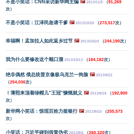
不是小笑话：CNN采访新华网主编
🖼️
（
91,269
2013/11/5
次）
不是小笑话：江泽民急请干爹
🖼️
（
273,517
次）
2013/10/26
幸福啊！孟加拉人如此返乡过节
🖼️
（
244,190
次）
2013/10/24
我为什么要修改这个顺口溜
（
184,182
次）
2013/10/13
绝非偶然 俄总统普京像极乌克兰一狗脸
🖼️
2013/9/22
（
254,036
次）
！薄熙来顶着绿帽儿"王冠"慷慨就义
🖼️
（
192,900
2013/9/18
次）
新华网小笑话：惊现百姓力挺银行
🖼️
（
255,573
2013/9/10
次）
小笑话：习近平碰到假冒伪劣
（
260,320
次）
2013/9/4