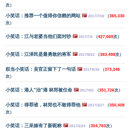
次）
小笑话：推荐一个值得你信赖的网站
🖼️
（
365,330
2017/7/16
次）
小笑话：江与老婆当他们面对吵
🖼️
（
427,069
次）
2017/7/5
小笑话：江泽民是最勇敢的将军
🖼️
（
383,498
次）
2017/6/22
权当小笑话：吴官正留下了一句话
🖼️
（
373,246
2017/5/30
次）
小笑话：港人"治"港 林郑被任命
🖼️
（
351,726
次）
2017/4/1
小笑话：得罪谁，林郑也不敢得罪他
🖼️
（
350,408
2017/3/27
次）
小笑话：三呆婊有了新昵称
🖼️
（
354,783
次）
2017/2/24