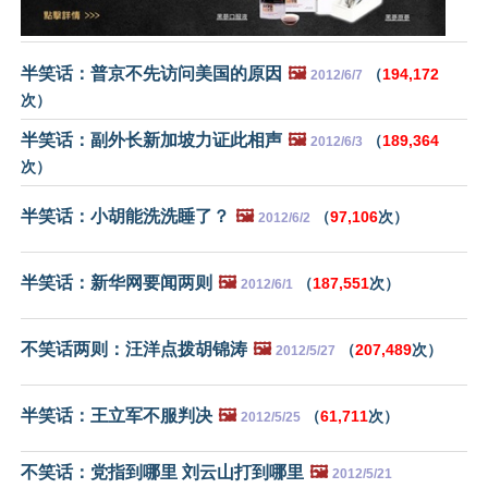
半笑话：普京不先访问美国的原因
🖼️
（
194,172
2012/6/7
次）
半笑话：副外长新加坡力证此相声
🖼️
（
189,364
2012/6/3
次）
半笑话：小胡能洗洗睡了？
🖼️
（
97,106
次）
2012/6/2
半笑话：新华网要闻两则
🖼️
（
187,551
次）
2012/6/1
不笑话两则：汪洋点拨胡锦涛
🖼️
（
207,489
次）
2012/5/27
半笑话：王立军不服判决
🖼️
（
61,711
次）
2012/5/25
不笑话：党指到哪里 刘云山打到哪里
🖼️
2012/5/21