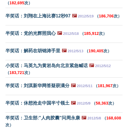
（
182,695
次）
半笑话：刘翔在上海比赛12秒97
🖼️
（
186,706
次）
2012/5/19
半笑话：党的光辉照我心
🖼️
（
185,912
次）
2012/5/18
半笑话：解药在胡锦涛手里
🖼️
（
190,405
次）
2012/5/13
小笑话：马英九为黄岩岛向北京紧急喊话
🖼️
2012/5/12
（
183,721
次）
半笑话：刘淇新华网答疑获满分
🖼️
（
181,967
次）
2012/5/11
半笑话：休想抢走中国半寸领土
🖼️
（
58,363
次）
2012/5/9
半笑话：卫生部:"人肉胶囊"问周永康
🖼️
（
168,608
2012/5/8
次）