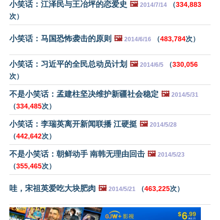
小笑话：江泽民与王冶坪的恋爱史
🖼️
（
334,883
2014/7/14
次）
小笑话：马国恐怖袭击的原则
🖼️
（
483,784
次）
2014/6/16
小笑话：习近平的全民总动员计划
🖼️
（
330,056
2014/6/5
次）
不是小笑话：孟建柱坚决维护新疆社会稳定
🖼️
2014/5/31
（
334,485
次）
小笑话：李瑞英离开新闻联播 江硬挺
🖼️
2014/5/28
（
442,642
次）
不是小笑话：朝鲜动手 南韩无理由回击
🖼️
2014/5/23
（
355,465
次）
哇，宋祖英爱吃大块肥肉
🖼️
（
463,225
次）
2014/5/21