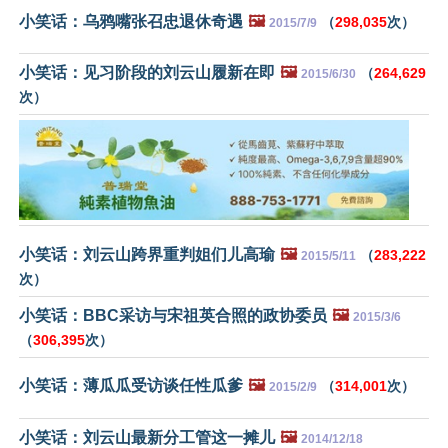
小笑话：乌鸦嘴张召忠退休奇遇
🖼️
（
298,035
次）
2015/7/9
小笑话：见习阶段的刘云山履新在即
🖼️
（
264,629
2015/6/30
次）
小笑话：刘云山跨界重判姐们儿高瑜
🖼️
（
283,222
2015/5/11
次）
小笑话：BBC采访与宋祖英合照的政协委员
🖼️
2015/3/6
（
306,395
次）
小笑话：薄瓜瓜受访谈任性瓜爹
🖼️
（
314,001
次）
2015/2/9
小笑话：刘云山最新分工管这一摊儿
🖼️
2014/12/18