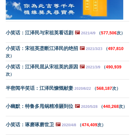
小笑话：江泽民与宋祖英看话剧
🖼️
（
577,506
次）
2021/4/9
小笑话：宋祖英垄断江泽民的绝招
🖼️
（
497,810
2021/3/23
次）
小笑话：江泽民屈从宋祖英的原因
🖼️
（
490,939
2021/3/9
次）
半密闻半笑话：江泽民慷慨献妻
（
568,187
次）
2020/6/22
小幽默：特鲁多甩锅精准砸到位
🖼️
（
440,268
次）
2020/5/28
小笑话：琢磨琢磨世卫
🖼️
（
474,409
次）
2020/4/8