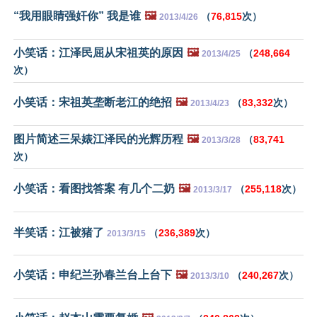
“我用眼睛强奸你” 我是谁
🖼️
（
76,815
次）
2013/4/26
小笑话：江泽民屈从宋祖英的原因
🖼️
（
248,664
2013/4/25
次）
小笑话：宋祖英垄断老江的绝招
🖼️
（
83,332
次）
2013/4/23
图片简述三呆婊江泽民的光辉历程
🖼️
（
83,741
2013/3/28
次）
小笑话：看图找答案 有几个二奶
🖼️
（
255,118
次）
2013/3/17
半笑话：江被猪了
（
236,389
次）
2013/3/15
小笑话：申纪兰孙春兰台上台下
🖼️
（
240,267
次）
2013/3/10