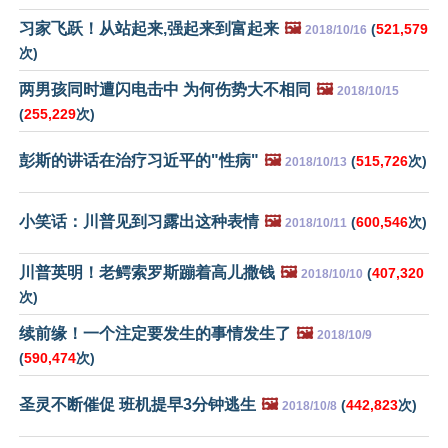
习家飞跃！从站起来,强起来到富起来
🖼️
(
521,579
2018/10/16
次)
两男孩同时遭闪电击中 为何伤势大不相同
🖼️
2018/10/15
(
255,229
次)
彭斯的讲话在治疗习近平的"性病"
🖼️
(
515,726
次)
2018/10/13
小笑话：川普见到习露出这种表情
🖼️
(
600,546
次)
2018/10/11
川普英明！老鳄索罗斯蹦着高儿撒钱
🖼️
(
407,320
2018/10/10
次)
续前缘！一个注定要发生的事情发生了
🖼️
2018/10/9
(
590,474
次)
圣灵不断催促 班机提早3分钟逃生
🖼️
(
442,823
次)
2018/10/8