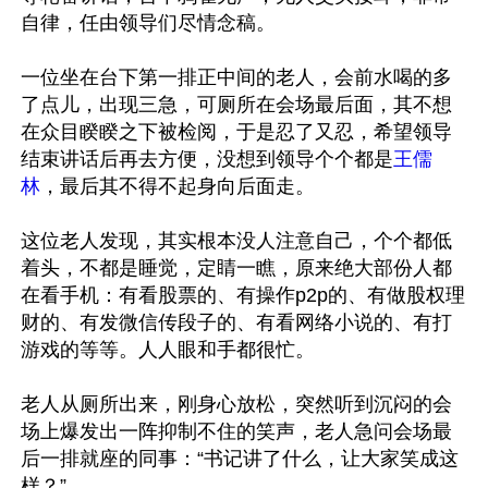
自律，任由领导们尽情念稿。

一位坐在台下第一排正中间的老人，会前水喝的多
了点儿，出现三急，可厕所在会场最后面，其不想
在众目睽睽之下被检阅，于是忍了又忍，希望领导
结束讲话后再去方便，没想到领导个个都是
王儒
林
，最后其不得不起身向后面走。

这位老人发现，其实根本没人注意自己，个个都低
着头，不都是睡觉，定睛一瞧，原来绝大部份人都
在看手机：有看股票的、有操作p2p的、有做股权理
财的、有发微信传段子的、有看网络小说的、有打
游戏的等等。人人眼和手都很忙。

老人从厕所出来，刚身心放松，突然听到沉闷的会
场上爆发出一阵抑制不住的笑声，老人急问会场最
后一排就座的同事：“书记讲了什么，让大家笑成这
样？”
