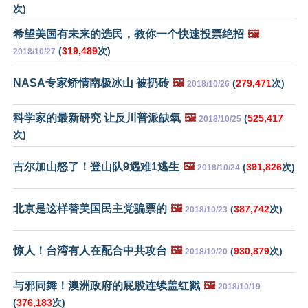
次)
希望美国有未来的选民，教你一个快速投票绝招
🖼️
(
319,489
次)
2018/10/27
NASA专家矫情南极冰山 被扔砖
🖼️
(
279,471
次)
2018/10/26
科学家的最新研究 让反川普派缺氧
🖼️
(
525,417
2018/10/25
次)
古尔加山怒了！登山队9遇难1逃生
🖼️
(
391,826
次)
2018/10/24
北京是这样替美国民主党骗票的
🖼️
(
387,742
次)
2018/10/23
惊人！台湾有人在配合中共攻台
🖼️
(
930,879
次)
2018/10/20
与邪同舞！澳洲政府的屁股连续盖红戳
🖼️
2018/10/19
(
376,183
次)