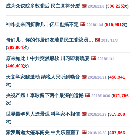
成为众议院多数党后 民主党将分裂
🖼️
(
396,225
次)
2018/11/8
神咋会来回折腾几十亿年也搞不定
🖼️
(
515,991
次)
2018/11/4
哥们儿，你的邻居好友若是民主党议员…
🖼️
2018/11/3
(
363,604
次)
原来如此！中共突然服软 川习即将晚宴
🖼️
2018/11/1
(
446,403
次)
天文学家瞎激动 纳税人只听到噪音
🖼️
(
458,941
2018/10/31
次)
央视产癌！李咏留下两个最深的遗憾
🖼️
(
571,756
2018/10/30
次)
世界最罕见人造景观 科学家不相信
🖼️
(
319,208
2018/10/29
次)
索罗斯邀大篷车闯关 中共乐歪歪了
🖼️
(
407,863
2018/10/28