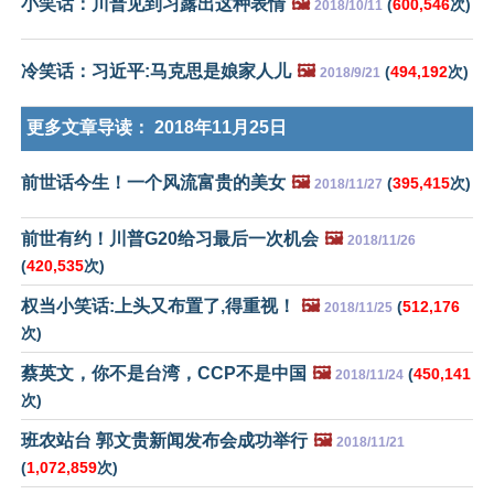
小笑话：川普见到习露出这种表情
🖼️
(
600,546
次)
2018/10/11
冷笑话：习近平:马克思是娘家人儿
🖼️
(
494,192
次)
2018/9/21
更多文章导读：
2018年11月25日
前世话今生！一个风流富贵的美女
🖼️
(
395,415
次)
2018/11/27
前世有约！川普G20给习最后一次机会
🖼️
2018/11/26
(
420,535
次)
权当小笑话:上头又布置了,得重视！
🖼️
(
512,176
2018/11/25
次)
蔡英文，你不是台湾，CCP不是中国
🖼️
(
450,141
2018/11/24
次)
班农站台 郭文贵新闻发布会成功举行
🖼️
2018/11/21
(
1,072,859
次)