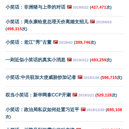
小笑话：非洲猪与上帝的对话
🖼️
(
427,471
次)
2019/5/22
小笑话：周永康给意总理天价离婚支招儿
🖼️
2019/4/16
(
498,315
次)
小笑话：老江"秀"古董
🖼️
(
399,746
次)
2019/4/2
一则近似小笑话的真实小消息
🖼️
(
493,259
次)
2019/3/12
小笑话:中共驻加大使威胁炒加记者
🖼️
(
596,715
次)
2019/1/28
权当小笑话：新华网拿CCP开涮
🖼️
(
529,128
次)
2019/1/21
小笑话：政治局私议如何处置习近平
🖼️
(
695,108
2018/12/30
次)