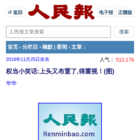
↺ 返回 
电子报
正體版
首页
分栏目
幽默
要闻
文章
›
›
|
›
：
2018年11月25日
发表
人气：
512,176
权当小笑话:上头又布置了,得重视！(图)
华华