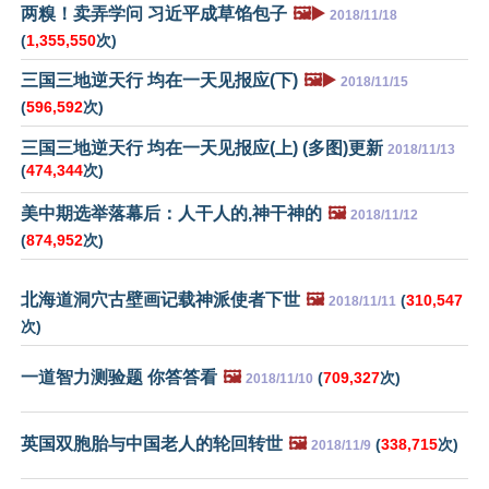
两糗！卖弄学问 习近平成草馅包子
🖼️▶️
2018/11/18
(
1,355,550
次)
三国三地逆天行 均在一天见报应(下)
🖼️▶️
2018/11/15
(
596,592
次)
三国三地逆天行 均在一天见报应(上) (多图)更新
2018/11/13
(
474,344
次)
美中期选举落幕后：人干人的,神干神的
🖼️
2018/11/12
(
874,952
次)
北海道洞穴古壁画记载神派使者下世
🖼️
(
310,547
2018/11/11
次)
一道智力测验题 你答答看
🖼️
(
709,327
次)
2018/11/10
英国双胞胎与中国老人的轮回转世
🖼️
(
338,715
次)
2018/11/9