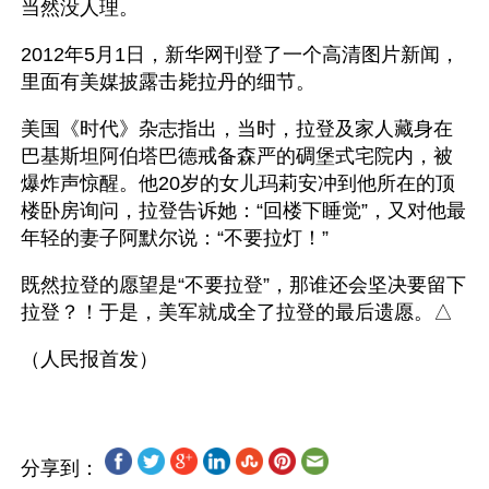
当然没人理。
2012年5月1日，新华网刊登了一个高清图片新闻，
里面有美媒披露击毙拉丹的细节。
美国《时代》杂志指出，当时，拉登及家人藏身在
巴基斯坦阿伯塔巴德戒备森严的碉堡式宅院内，被
爆炸声惊醒。他20岁的女儿玛莉安冲到他所在的顶
楼卧房询问，拉登告诉她：“回楼下睡觉”，又对他最
年轻的妻子阿默尔说：“不要拉灯！”
既然拉登的愿望是“不要拉登”，那谁还会坚决要留下
拉登？！于是，美军就成全了拉登的最后遗愿。△
分享到：