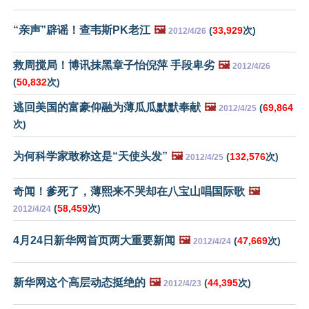
“亲声”辟谣！查韦斯PK老江
🖼️
(
33,929
次)
2012/4/26
救周搅局！博讯抹黑章子怡倪萍 手段卑劣
🖼️
2012/4/26
(
50,832
次)
逃回美国的富豪仰融为薄瓜瓜默默奉献
🖼️
(
69,864
2012/4/25
次)
为何科学家敢称这是“天使头发”
🖼️
(
132,576
次)
2012/4/25
奇闻！爹死了，薄熙来不哭却在八宝山唱国际歌
🖼️
(
58,459
次)
2012/4/24
4月24日新华网首页两大重要新闻
🖼️
(
47,669
次)
2012/4/24
新华网这个高层动态挺绝的
🖼️
(
44,395
次)
2012/4/23