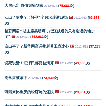
大局已定 血债派输到家
(
75,686
次)
2012/4/23
江出了啥事？！怀孕4个月宋连演19场
🖼️
(
63,978
2012/4/23
次)
精彩网语:"胡主席英明啊，把江贼逼的只有造谣的地步
了"
🖼️
(
352,063
次)
2012/4/22
谁出事了？新华网高调赞赵普玉壶冰心
🖼️
(
37,278
2012/4/22
次)
说死说活！江泽民都要被清算
🖼️
(
49,966
次)
2012/4/22
周永康被拿下
(
73,439
次)
2012/4/21
薄熙来比重庆的经济垮的还快
🖼️
(
29,651
次)
2012/4/21