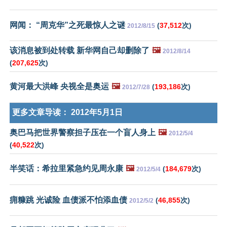
网闻： “周克华”之死最惊人之谜
(
37,512
次)
2012/8/15
该消息被到处转载 新华网自己却删除了
🖼️
2012/8/14
(
207,625
次)
黄河最大洪峰 央视全是奥运
🖼️
(
193,186
次)
2012/7/28
更多文章导读：
2012年5月1日
奥巴马把世界警察担子压在一个盲人身上
🖼️
2012/5/4
(
40,522
次)
半笑话：希拉里紧急约见周永康
🖼️
(
184,679
次)
2012/5/4
痈糠跳 光诚险 血债派不怕添血债
(
46,855
次)
2012/5/2