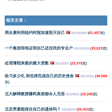
相关文章：
周永康利用纽约时报加速毁灭自己
🖼️
(
61,407
次)
2012/10/28
一个靠发唁电证明自己还没死的专业户
(
20,623
次)
2012/10/19
处理薄熙来案的最大变数
🖼️
(
23,375
次)
2012/10/7
给习多少礼 胡也得完成自己的历史使命
🖼️
(
49,569
2012/10/1
次)
北大解聘教授爆料真假都令人无语
(
19,206
次)
2012/8/23
北京男童能保住自己的遗体吗？
(
20,423
次)
2012/8/19