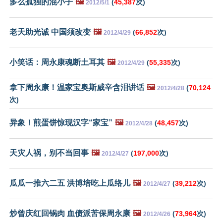
多么孤独的混小子
🖼️
(
45,387
次)
2012/5/1
老天助光诚 中国须改变
🖼️
(
66,852
次)
2012/4/29
小笑话：周永康魂断土耳其
🖼️
(
55,335
次)
2012/4/29
拿下周永康！温家宝奥斯威辛含泪讲话
🖼️
(
70,124
2012/4/28
次)
异象！煎蛋饼惊现汉字“家宝”
🖼️
(
48,457
次)
2012/4/28
天灾人祸，别不当回事
🖼️
(
197,000
次)
2012/4/27
瓜瓜一推六二五 洪博培吃上瓜络儿
🖼️
(
39,212
次)
2012/4/27
炒曾庆红回锅肉 血债派苦保周永康
🖼️
(
73,964
次)
2012/4/26