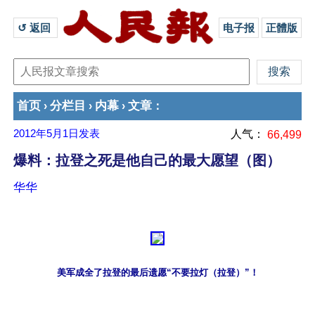
↺ 返回 
电子报
正體版
首页
分栏目
内幕
文章
›
›
›
：
2012年5月1日
发表
人气：
66,499
爆料：拉登之死是他自己的最大愿望（图）
华华
美军成全了拉登的最后遗愿“不要拉灯（拉登）”！