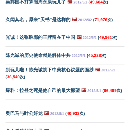
吴邦国不打算陪周永康玩儿了
🖼️
(
49,684
次)
2012/5/2
久闻其名，原来“天书”是这样的
🖼️
(
71,976
次)
2012/5/2
光诚！这张胜邪的王牌留在了中国
🖼️
(
49,961
次)
2012/5/2
陈光诚的历史使命就是解体中共
(
45,228
次)
2012/5/1
别玩儿啦！陈光诚挑下中美核心议题的面纱
🖼️
2012/5/1
(
36,540
次)
爆料：拉登之死是他自己的最大愿望
🖼️
(
66,499
次)
2012/5/1
奥巴马与叶公好龙
🖼️
(
40,933
次)
2012/5/1