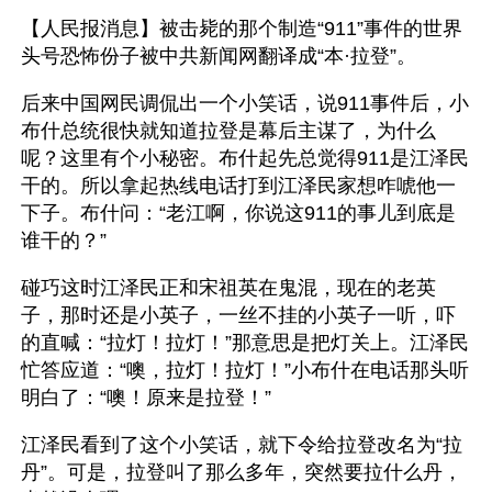
【人民报消息】被击毙的那个制造“911”事件的世界
头号恐怖份子被中共新闻网翻译成“本·拉登”。
后来中国网民调侃出一个小笑话，说911事件后，小
布什总统很快就知道拉登是幕后主谋了，为什么
呢？这里有个小秘密。布什起先总觉得911是江泽民
干的。所以拿起热线电话打到江泽民家想咋唬他一
下子。布什问：“老江啊，你说这911的事儿到底是
谁干的？”
碰巧这时江泽民正和宋祖英在鬼混，现在的老英
子，那时还是小英子，一丝不挂的小英子一听，吓
的直喊：“拉灯！拉灯！”那意思是把灯关上。江泽民
忙答应道：“噢，拉灯！拉灯！”小布什在电话那头听
明白了：“噢！原来是拉登！”
江泽民看到了这个小笑话，就下令给拉登改名为“拉
丹”。可是，拉登叫了那么多年，突然要拉什么丹，