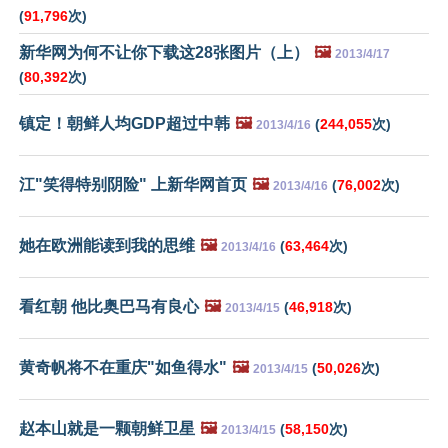
(
91,796
次)
新华网为何不让你下载这28张图片（上）
🖼️
2013/4/17
(
80,392
次)
镇定！朝鲜人均GDP超过中韩
🖼️
(
244,055
次)
2013/4/16
江"笑得特别阴险" 上新华网首页
🖼️
(
76,002
次)
2013/4/16
她在欧洲能读到我的思维
🖼️
(
63,464
次)
2013/4/16
看红朝 他比奥巴马有良心
🖼️
(
46,918
次)
2013/4/15
黄奇帆将不在重庆"如鱼得水"
🖼️
(
50,026
次)
2013/4/15
赵本山就是一颗朝鲜卫星
🖼️
(
58,150
次)
2013/4/15