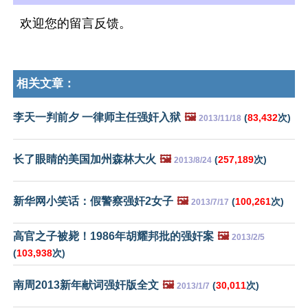
欢迎您的留言反馈。
相关文章：
李天一判前夕 一律师主任强奸入狱
🖼️
(
83,432
次)
2013/11/18
长了眼睛的美国加州森林大火
🖼️
(
257,189
次)
2013/8/24
新华网小笑话：假警察强奸2女子
🖼️
(
100,261
次)
2013/7/17
高官之子被毙！1986年胡耀邦批的强奸案
🖼️
2013/2/5
(
103,938
次)
南周2013新年献词强奸版全文
🖼️
(
30,011
次)
2013/1/7