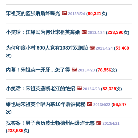
宋祖英的坚强后盾终曝光
🖼️
(
80,321
次)
2013/4/24
小笑话：江泽民为何让宋祖英离婚
🖼️
(
233,390
次)
2013/4/24
为何印度小村 600人竟有108对双胞胎
🖼️
(
53,468
2013/4/24
次)
内幕！宋祖英一开牙…怎了得
🖼️
(
78,556
次)
2013/4/23
小笑话：宋祖英垄断老江的绝招
🖼️
(
83,329
次)
2013/4/23
维也纳宋祖英个唱内幕10年后被揭秘
🖼️
(
86,847
2013/4/22
次)
找答案！男子亲历波士顿德州两爆炸无恙
🖼️
2013/4/21
(
233,535
次)