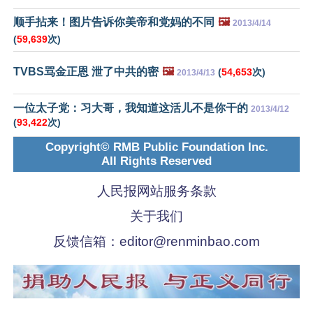
顺手拈来！图片告诉你美帝和党妈的不同
🖼️
2013/4/14
(
59,639
次)
TVBS骂金正恩 泄了中共的密
🖼️
(
54,653
次)
2013/4/13
一位太子党：习大哥，我知道这活儿不是你干的
2013/4/12
(
93,422
次)
Copyright© RMB Public Foundation Inc.
All Rights Reserved
人民报网站服务条款
关于我们
反馈信箱：
editor@renminbao.com