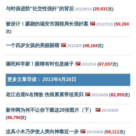
与时俱进防“社交性强奸”的背后
(
20,631
次)
2012/9/14
被设计！蹊跷的福安市国税局长强奸案
🖼️
(
50,260
2012/7/15
次)
一个四岁女孩的美丽眼睛
🖼️
(
48,164
次)
2012/2/5
涮死科学家！眼睛有时也是婊子
🖼️
(
67,037
次)
2012/1/4
更多文章导读：
2013年4月26日
老江击退N名情敌 伤痕累累带祖英归
🖼️
(
82,955
次)
2013/4/29
新华网为何不让你下载这28张图片（下）
🖼️
2013/4/28
(
86,790
次)
这具小木乃伊使人类向神靠近一步
🖼️
(
58,111
次)
2013/4/28