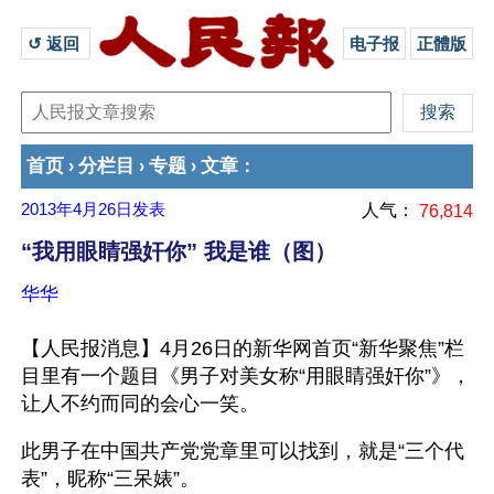
↺ 返回 
电子报
正體版
首页
分栏目
专题
文章
›
›
›
：
2013年4月26日
发表
人气：
76,814
“我用眼睛强奸你” 我是谁（图）
华华
【人民报消息】4月26日的新华网首页“新华聚焦”栏
目里有一个题目《男子对美女称“用眼睛强奸你”》，
让人不约而同的会心一笑。
此男子在中国共产党党章里可以找到，就是“三个代
表”，昵称“三呆婊”。