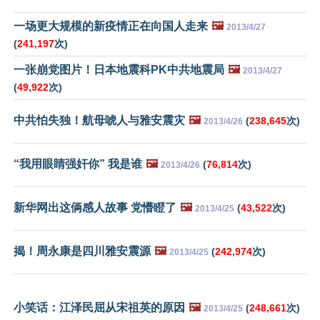
一场更大规模的新疫情正在向国人走来
🖼️
2013/4/27
(
241,197
次)
一张崩党图片！日本地震科PK中共地震局
🖼️
2013/4/27
(
49,922
次)
中共怕失独！航母唬人与雅安震灾
🖼️
(
238,645
次)
2013/4/26
“我用眼睛强奸你” 我是谁
🖼️
(
76,814
次)
2013/4/26
新华网出这俩感人故事 党懵瞪了
🖼️
(
43,522
次)
2013/4/25
揭！周永康是四川雅安震源
🖼️
(
242,974
次)
2013/4/25
小笑话：江泽民屈从宋祖英的原因
🖼️
(
248,661
次)
2013/4/25