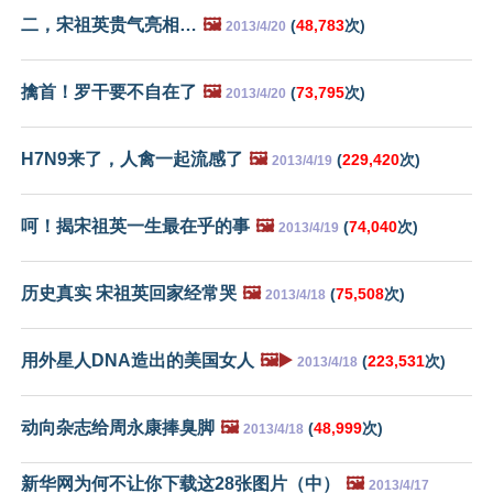
二，宋祖英贵气亮相…
🖼️
(
48,783
次)
2013/4/20
擒首！罗干要不自在了
🖼️
(
73,795
次)
2013/4/20
H7N9来了，人禽一起流感了
🖼️
(
229,420
次)
2013/4/19
呵！揭宋祖英一生最在乎的事
🖼️
(
74,040
次)
2013/4/19
历史真实 宋祖英回家经常哭
🖼️
(
75,508
次)
2013/4/18
用外星人DNA造出的美国女人
🖼️▶️
(
223,531
次)
2013/4/18
动向杂志给周永康捧臭脚
🖼️
(
48,999
次)
2013/4/18
新华网为何不让你下载这28张图片（中）
🖼️
2013/4/17