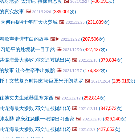
浩对老婆"太清纯"持保留态度
🖼️
(
406,091
次)
2021/12/27
的真实故事
🖼️
(
289,001
次)
2021/12/26
 为何再提4千年前天火焚城
🖼️
(
231,839
次)
2021/12/25
着歌声走进李白的故事
🖼️▶️
(
207,506
次)
2021/12/22
 习近平的处境就一目了然
🖼️
(
427,427
次)
2021/12/20
共谍海最大惨败 邓文迪被抛出(4)
🖼️
(
379,834
次)
2021/12/18
的故事 让今生牵手出娘胎
🖼️
(
179,822
次)
2021/12/17
托！文艺复兴时期艺坛巨匠米开朗基罗
🖼️
(
285,016
次)
2021/12/14
往她丈夫生殖器里塞东西
🖼️
(
292,814
次)
2021/12/12
共谍海最大惨败 邓文迪被抛出(3)
🖼️
(
347,573
次)
2021/12/11
帅发酵 曾庆红急眼一耙搂出习全家
🖼️
(
829,240
次)
2021/12/10
共谍海最大惨败 邓文迪被抛出(2)
🖼️
(
427,653
次)
2021/12/7