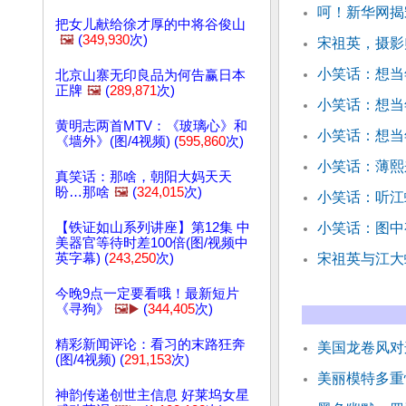
呵！新华网揭
把女儿献给徐才厚的中将谷俊山
🖼️
(
349,930
次)
宋祖英，摄影
小笑话：想当
北京山寨无印良品为何告赢日本
正牌
🖼️
(
289,871
次)
小笑话：想当
黄明志两首MTV：《玻璃心》和
小笑话：想当
《墙外》(图/4视频) (
595,860
次)
小笑话：薄熙
真笑话：那啥，朝阳大妈天天
盼…那啥
🖼️
(
324,015
次)
小笑话：听江
【铁证如山系列讲座】第12集 中
小笑话：图中
美器官等待时差100倍(图/视频中
英字幕) (
243,250
次)
宋祖英与江大
今晚9点一定要看哦！最新短片
《寻狗》
🖼️▶️
(
344,405
次)
精彩新闻评论：看习的末路狂奔
美国龙卷风对
(图/4视频) (
291,153
次)
美丽模特多重
神韵传递创世主信息 好莱坞女星