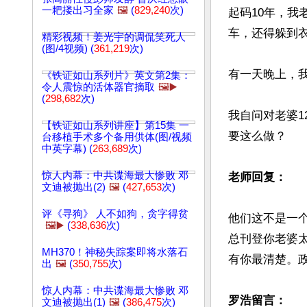
一耙搂出习全家
🖼️
(
829,240
次)
起码10年，
车，还得躲到
精彩视频！姜光宇的调侃笑死人
(图/4视频) (
361,219
次)
有一天晚上，
《铁证如山系列片》英文第2集：
令人震惊的活体器官摘取
🖼️▶️
(
298,682
次)
我自问对老婆1
【铁证如山系列讲座】第15集 一
要这么做？

台移植手术多个备用供体(图/视频
中英字幕) (
263,689
次)
惊人内幕：中共谍海最大惨败 邓
老师回复：
文迪被抛出(2)
🖼️
(
427,653
次)
评《寻狗》 人不如狗，贪字得贫
他们这不是一
🖼️▶️
(
338,636
次)
总刊登你老婆
MH370！神秘失踪案即将水落石
有你最清楚。
出
🖼️
(
350,755
次)
惊人内幕：中共谍海最大惨败 邓
罗浩留言：
文迪被抛出(1)
🖼️
(
386,475
次)