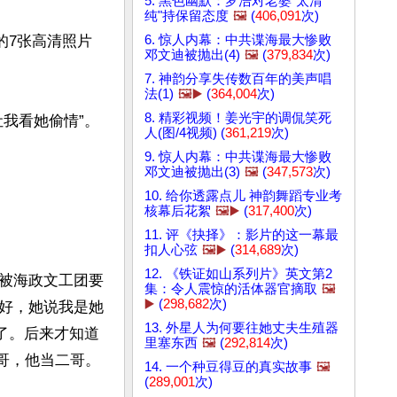
5. 黑色幽默：罗浩对老婆"太清
纯"持保留态度
🖼️
(
406,091
次)
6. 惊人内幕：中共谍海最大惨败
的7张高清照片
邓文迪被抛出(4)
🖼️
(
379,834
次)
7. 神韵分享失传数百年的美声唱
法(1)
🖼️▶️
(
364,004
次)
8. 精彩视频！姜光宇的调侃笑死
看她偷情”。

人(图/4视频) (
361,219
次)
9. 惊人内幕：中共谍海最大惨败
邓文迪被抛出(3)
🖼️
(
347,573
次)
10. 给你透露点儿 神韵舞蹈专业考
核幕后花絮
🖼️▶️
(
317,400
次)
11. 评《抉择》：影片的这一幕最
扣人心弦
🖼️▶️
(
314,689
次)
12. 《铁证如山系列片》英文第2
被海政文工团要
集：令人震惊的活体器官摘取
🖼️
▶️
(
298,682
次)
好，她说我是她
13. 外星人为何要往她丈夫生殖器
了。后来才知道
里塞东西
🖼️
(
292,814
次)
哥，他当二哥。

14. 一个种豆得豆的真实故事
🖼️
(
289,001
次)