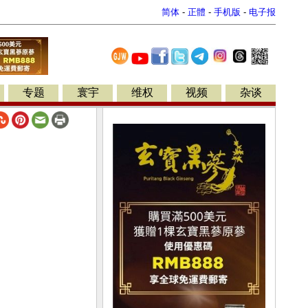
简体
-
正體
-
手机版
-
电子报
专题
寰宇
维权
视频
杂谈