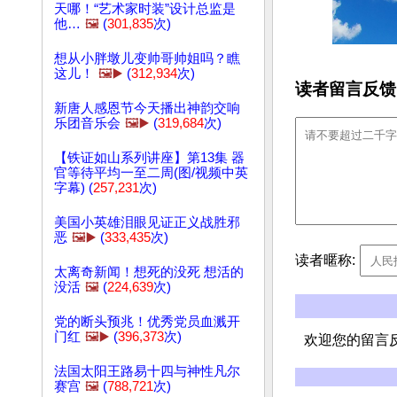
天哪！“艺术家时装”设计总监是
他…
🖼️
(
301,835
次)
想从小胖墩儿变帅哥帅姐吗？瞧
这儿！
🖼️▶️
(
312,934
次)
读者留言反馈
新唐人感恩节今天播出神韵交响
乐团音乐会
🖼️▶️
(
319,684
次)
【铁证如山系列讲座】第13集 器
官等待平均一至二周(图/视频中英
字幕) (
257,231
次)
美国小英雄泪眼见证正义战胜邪
恶
🖼️▶️
(
333,435
次)
读者暱称:
太离奇新闻！想死的没死 想活的
没活
🖼️
(
224,639
次)
党的断头预兆！优秀党员血溅开
门红
🖼️▶️
(
396,373
次)
欢迎您的留言
法国太阳王路易十四与神性凡尔
赛宫
🖼️
(
788,721
次)