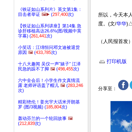
《铁证如山系列片》英文第1集：
目击者举证
🖼️▶️
(
297,400
次)
所以，今天本
度。(文/
华华
)△
【铁证如山系列讲座】第14集 急
诊肝移植高达26.6%(图/视频中英
字幕) (
261,441
次)
（人民报首发）
小笑话：江绵恒问邓文迪被退货
原因
🖼️
(
433,785
次)
文章网址: http://w
打印机版
十八大趣闻 吴仪一声"婊子" 江泽
民急的跺不了脚
🖼️
(
498,455
次)
六中全会后！小学生作文真情流
露 老师评语盖了帽儿
🖼️
(
283,246
分享至：
次)
精彩绝伦！姜光宇大话米开朗基
罗 (图/3视频) (
185,804
次)
轰动芬兰的一个轮回故事
🖼️
(
212,839
次)