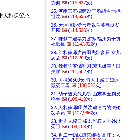
绑架
🖼️
(
115,927
次)
25. 河南官府招商设厂 强拆占地挖
本人持保留态
祖坟
🖼️
(
114,695
次)
26. 天津强拆受害者张兰英寻滋案
开庭
🖼️
(
114,536
次)
27. 睡梦中遭暴力强拆 福州男子拼
死抵抗
🖼️
(
114,302
次)
28. 维权律师唐吉田失踪多日 女儿
病危
🖼️
(
112,209
次)
29. 律师陈家鸿判囚 郭飞雄唐吉田
失联
🖼️
(
111,502
次)
30. 关押逾500天 诗人王藏夫妇煽
颠案开庭
🖼️
(
108,522
次)
31. 幼子被关孤儿院 山东李玉剃发
鸣冤
🖼️
(
108,418
次)
32. 人权律师吁 关注遭迫害的法轮
功学员
🖼️
(
107,986
次)
33. 世界人权日 多名维权人士外出
受阻
🖼️
(
104,103
次)
34. 逾二十访民进京维权 高呼：人