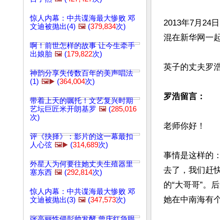
惊人内幕：中共谍海最大惨败 邓
2013年7月
文迪被抛出(4)
🖼️
(
379,834
次)
混在新华网一起
啊！前世怎样的故事 让今生牵手
出娘胎
🖼️
(
179,822
次)
英子的丈夫罗浩
神韵分享失传数百年的美声唱法
(1)
🖼️▶️
(
364,004
次)
罗浩留言：
带着上天的嘱托！文艺复兴时期
艺坛巨匠米开朗基罗
🖼️
(
285,016
次)
老师你好！

评《抉择》：影片的这一幕最扣
人心弦
🖼️▶️
(
314,689
次)
事情是这样的
外星人为何要往她丈夫生殖器里
去了，我们赶
塞东西
🖼️
(
292,814
次)
的“大哥哥”
惊人内幕：中共谍海最大惨败 邓
她在中南海有个
文迪被抛出(3)
🖼️
(
347,573
次)
张高丽性侵彭帅发酵 曾庆红急眼