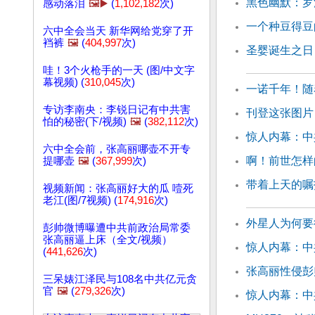
黑色幽默：罗
感动落泪
🖼️▶️
(
1,102,182
次)
一个种豆得豆
六中全会当天 新华网给党穿了开
裆裤
🖼️
(
404,997
次)
圣婴诞生之日
哇！3个火枪手的一天 (图/中文字
幕视频) (
310,045
次)
一诺千年！随
专访李南央：李锐日记有中共害
刊登这张图片
怕的秘密(下/视频)
🖼️
(
382,112
次)
惊人内幕：中
六中全会前，张高丽哪壶不开专
啊！前世怎样
提哪壶
🖼️
(
367,999
次)
带着上天的嘱
视频新闻：张高丽好大的瓜 噎死
老江(图/7视频) (
174,916
次)
外星人为何要
彭帅微博曝遭中共前政治局常委
张高丽逼上床（全文/视频）
惊人内幕：中
(
441,626
次)
张高丽性侵彭
三呆婊江泽民与108名中共亿元贪
官
🖼️
(
279,326
次)
惊人内幕：中