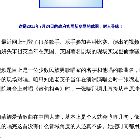
这是2013年7月24日的政府官网新华网的截图，耐人寻味！
】最近网上刊登了很多歌手、乐手参加各种比赛、演出的视频
的姘头宋祖英当年在美国、英国著名剧场的现场实况也偷偷塞
视频题目上是一位少数民族男歌唱家的名字和他唱的歌曲名，
子的现场对唱。咱只知道老英子当年在澳洲演唱会时一张嘴走
剧院舞台上对唱《敖包相会》时，一张嘴那调儿直接从草原冲
的蒙族爱情歌曲在中国大陆，基本上是个人就会哼哼几句，像
儿的唱完这首没有什么音域跨度的人还真不多。她把时间都用

