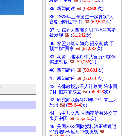
权高于主权
🖼️
(
103,749
次)
35. 新闻简述
🖼️
(
63,900
次)
36. 1923年上海发生一起真实"人
畜轮回转世"事件
🖼️
(
62,542
次)
37. 失踪的大西洲文明亚特兰蒂斯
被发现
🖼️
(
61,242
次)
38. 欧盟力挺立陶宛 提案制裁"干
预主权"国家
🖼️
(
61,032
次)
39. 欧盟：继续对中共官员和实体
实施制裁
🖼️
(
59,066
次)
40. 新闻简述
🖼️
(
58,681
次)
41. 新闻简述
🖼️
(
56,610
次)
42. 哈佛教授涉千人计划案 陪审团
判利伯六罪成立
🖼️
(
55,973
次)
43. 研究苏联解体30年 中共有三大
恐惧
🖼️
(
55,644
次)
44. 与中共交恶 立陶宛所有外交官
离开中国
🖼️
(
55,389
次)
45. 美国2022国防授权法正式通过
军费增5% 应对中俄挑战
🖼️