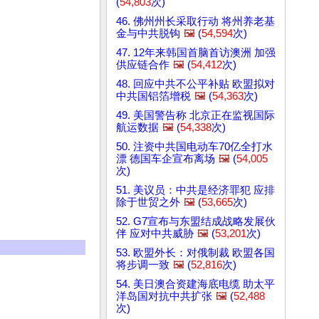
(
54,803
次)
46. 佛州州长采取行动 将州养老基
金与中共脱钩
🖼️
(
54,594
次)
47. 12年来韩国首脑首访澳洲 加强
供应链合作
🖼️
(
54,412
次)
48. 回应中共不公平补贴 欧盟拟对
中共国铝箔增税
🖼️
(
54,363
次)
49. 美国警告称 北京正在监视国际
航运数据
🖼️
(
54,338
次)
50. 注资中共国电动车70亿全打水
漂 德国车企宣布离场
🖼️
(
54,005
次)
51. 美议员：中共是经济罪犯 应排
除于世贸之外
🖼️
(
53,665
次)
52. G7宣布与东盟结成战略发展伙
伴 应对中共威胁
🖼️
(
53,201
次)
53. 欧盟外长：对俄制裁 欧盟各国
将步调一致
🖼️
(
52,816
次)
54. 美日澳合资建海底电缆 助太平
洋岛国对抗中共扩张
🖼️
(
52,488
次)