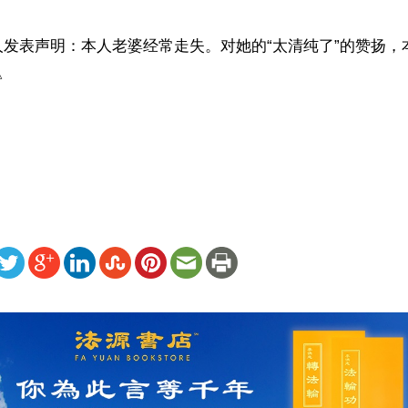
人发表声明：本人老婆经常走失。对她的“太清纯了”的赞扬，


 
ww.renminbao.com/rmb/articles/2021/12/27/73643.html