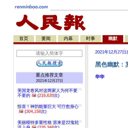
首页
要闻
内幕
时事
幽默
2021年12月27日
黑色幽默：罗
重点推荐文章
华华
2021年12月27日
美国龙卷风对这两家人为何不要
不要的
🖼️
(
216,639
次)
惊喜！神韵能量巨大 可疗愈身心
🖼️
(
304,158
次)
美丽模特多重性格 原来是22鬼轮
流上身
🖼️
(
235,348
次)