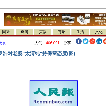
国际
奇闻
灾祸
万象
生活
文化
人气：
406,091
分享：
发表
浩对老婆"太清纯"持保留态度(图)