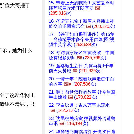
15. 带着上天的嘱托！文艺复兴时
和那位大哥撞了
期艺坛巨匠米开朗基罗
🖼️
(
285,016
次)
16. 圣诞节礼物！新唐人将播出神
韵交响乐团音乐会
🖼️
(
269,129
次)
17. 【铁证如山系列讲座】第15集
一台移植手术多个备用供体(图/视
频中英字幕) (
263,689
次)
弟弟，她为什么
18. 专访前泳坛名将黄晓敏：中国
还有很多彭帅
🖼️
(
235,766
次)
19. 圣婴诞生之日 为何再提4千年
前天火焚城
🖼️
(
231,839
次)
20. 一诺千年！随着歌声走进李白
的故事
🖼️▶️
(
207,506
次)
21. 啊！前世怎样的故事 让今生牵
至于说新华网上
手出娘胎
🖼️
(
179,822
次)
清纯不清纯，只
22. 李白咏月：古来万事东流水
🖼️
(
142,212
次)
23. 访民被关暗室 拍视频外传遭警
审讯
🖼️
(
116,194
次)
24. 华裔德商面临清算 开庭次日遭