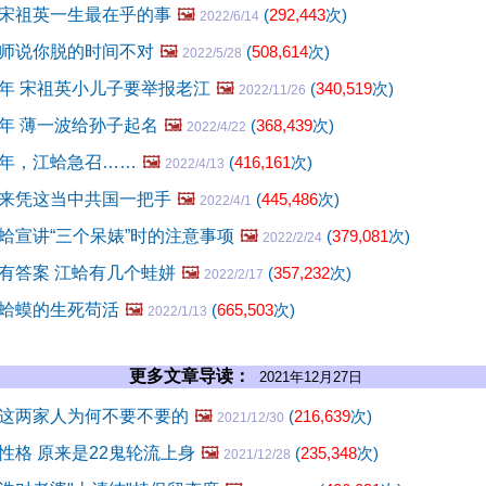
宋祖英一生最在乎的事
🖼️
(
292,443
次)
2022/6/14
师说你脱的时间不对
🖼️
(
508,614
次)
2022/5/28
年 宋祖英小儿子要举报老江
🖼️
(
340,519
次)
2022/11/26
年 薄一波给孙子起名
🖼️
(
368,439
次)
2022/4/22
年，江蛤急召……
🖼️
(
416,161
次)
2022/4/13
来凭这当中共国一把手
🖼️
(
445,486
次)
2022/4/1
蛤宣讲“三个呆婊”时的注意事项
🖼️
(
379,081
次)
2022/2/24
有答案 江蛤有几个蛙姘
🖼️
(
357,232
次)
2022/2/17
蛤蟆的生死苟活
🖼️
(
665,503
次)
2022/1/13
更多文章导读：
2021年12月27日
这两家人为何不要不要的
🖼️
(
216,639
次)
2021/12/30
性格 原来是22鬼轮流上身
🖼️
(
235,348
次)
2021/12/28