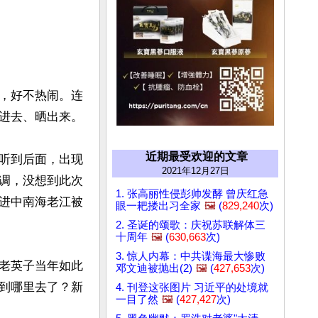
，好不热闹。连
进去、晒出来。

近期最受欢迎的文章
听到后面，出现
2021年12月27日
调，没想到此次
1. 张高丽性侵彭帅发酵 曾庆红急
进中南海老江被
眼一耙搂出习全家
🖼️
(
829,240
次)
2. 圣诞的颂歌：庆祝苏联解体三
十周年
🖼️
(
630,663
次)
3. 惊人内幕：中共谍海最大惨败
老英子当年如此
邓文迪被抛出(2)
🖼️
(
427,653
次)
到哪里去了？新
4. 刊登这张图片 习近平的处境就
一目了然
🖼️
(
427,427
次)