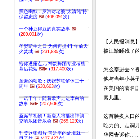
黑色幽默：罗浩对老婆"太清纯"持
保留态度
🖼️
(
406,091
次)
一个种豆得豆的真实故事
🖼️
(
289,001
次)
【人民报消息
圣婴诞生之日 为何再提4千年前天
被江蛤睡残了
火焚城
🖼️
(
231,839
次)
给你透露点儿 神韵舞蹈专业考核
幕后花絮
🖼️▶️
(
317,400
次)
怎么塞进去？
他与当年小英
圣诞的颂歌：庆祝苏联解体三十
周年
🖼️
(
630,663
次)
在美国的著名
窝儿里。

一诺千年！随着歌声走进李白的
故事
🖼️▶️
(
207,506
次)
圣诞节礼物！新唐人将播出神韵
这首脍炙人口
交响乐团音乐会
🖼️
(
269,129
次)
吃力的、走调
刊登这张图片 习近平的处境就一
华网告诉你……
目了然
🖼️
(
427,427
次)