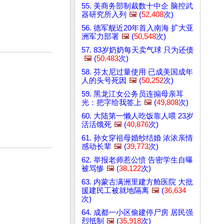
55. 美商务部制裁数十中企 脑控武
器研究所入列
🖼️
(
52,408
次)
56. 德军舰近20年首入南海 扩大亚
洲军力部署
🖼️
(
50,548
次)
57. 83岁奶奶每天卖气球 只为还债
🖼️
(
50,483
次)
58. 芬太尼过量使用 已成美国成年
人的头号死因
🖼️
(
50,252
次)
59. 黑龙江女公务员连搧母亲耳
光：把字给我签上
🖼️
(
49,808
次)
60. 大陆第一懒人吃饭靠人喂 23岁
活活饿死
🖼️
(
40,876
次)
61. 孙女穿祖母婚纱结婚 浓浓亲情
感动长辈
🖼️
(
39,773
次)
62. 举报老师惹公愤 告密学生自曝
被骂惨
🖼️
(
38,122
次)
63. 内蒙古满洲里建方舱医院 大批
援建民工被就地隔离
🖼️
(
36,634
次)
64. 成都一小区偷建停尸房 居民强
烈抵制
🖼️
(
35,918
次)