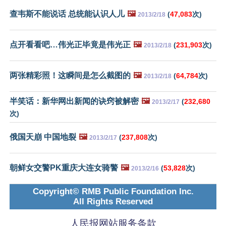
查韦斯不能说话 总统能认识人儿
🖼️
(
47,083
次)
2013/2/18
点开看看吧…伟光正毕竟是伟光正
🖼️
(
231,903
次)
2013/2/18
两张精彩照！这瞬间是怎么截图的
🖼️
(
64,784
次)
2013/2/18
半笑话：新华网出新闻的诀窍被解密
🖼️
(
232,680
2013/2/17
次)
俄国天崩 中国地裂
🖼️
(
237,808
次)
2013/2/17
朝鲜女交警PK重庆大连女骑警
🖼️
(
53,828
次)
2013/2/16
Copyright© RMB Public Foundation Inc.
All Rights Reserved
人民报网站服务条款