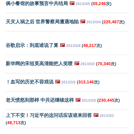
俩小餐馆的故事预言中共结局
🖼️
(
55,246
次)
2013/3/5
天灾人祸之后 世界警察局遭遇地陷
🖼️
(
225,467
次)
2013/3/4
谷歌启示：到底谁说了算
🖼️
(
48,217
次)
2013/3/4
新华网的宋祖英高清能把人笑喷
🖼️
(
70,340
次)
2013/3/3
！血写的历史不容戏说
🖼️
(
313,146
次)
2013/3/2
老天愤怒到那样 中共还继续这样
🖼️
(
230,445
次)
2013/3/2
上下不安！习近平的这问话应该谁来回答
🖼️
2013/3/1
(
48,713
次)