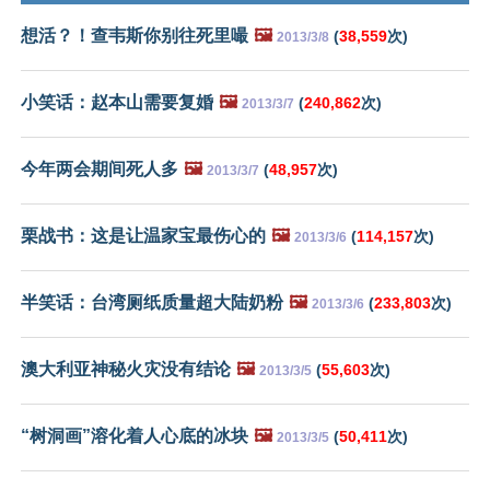
想活？！查韦斯你别往死里嘬
🖼️
(
38,559
次)
2013/3/8
小笑话：赵本山需要复婚
🖼️
(
240,862
次)
2013/3/7
今年两会期间死人多
🖼️
(
48,957
次)
2013/3/7
栗战书：这是让温家宝最伤心的
🖼️
(
114,157
次)
2013/3/6
半笑话：台湾厕纸质量超大陆奶粉
🖼️
(
233,803
次)
2013/3/6
澳大利亚神秘火灾没有结论
🖼️
(
55,603
次)
2013/3/5
“树洞画”溶化着人心底的冰块
🖼️
(
50,411
次)
2013/3/5