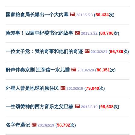
国家粮食局长爆出一个大内幕
🖼️
(
50,434
次)
2013/2/23
险差事！四届中纪委书记的故事
🖼️
(
89,708
次)
2013/2/22
一位太子党：我的奇事和他们的奇迹
🖼️
(
66,739
次)
2013/2/21
鼾声伴奏京剧 江亲信一水儿睡
🖼️
(
80,351
次)
2013/2/20
外星人曾是地球的原住民
🖼️
(
79,040
次)
2013/2/19
一生颂赞神的西方音乐之父巴赫
🖼️
(
98,638
次)
2013/2/19
名字奇遇记
🖼️
(
56,792
次)
2013/2/19