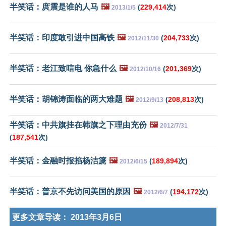
半笑话：庹震是谁的人马
🖼️
(
229,414
次)
2013/1/5
半笑话：印度敢引进中国高铁
🖼️
(
204,733
次)
2012/11/30
半笑话：老江致唁电 你急什么
🖼️
(
201,369
次)
2012/10/16
半笑话：胡锦涛面临的两大难题
🖼️
(
208,813
次)
2012/9/13
半笑话：中共旗挂在韩旗之下理由充份
🖼️
2012/7/31
(
187,541
次)
半笑话：金融时报掐杨洁篪
🖼️
(
189,894
次)
2012/6/15
半笑话：普京不先访问美国的原因
🖼️
(
194,172
次)
2012/6/7
更多文章导读：
2013年3月6日