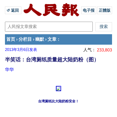
↺ 返回 
电子报
正體版
首页
分栏目
幽默
文章
›
›
›
：
2013年3月6日
发表
人气：
233,803
半笑话：台湾厕纸质量超大陆奶粉（图）
华华
台湾厕纸比大陆奶粉安全！