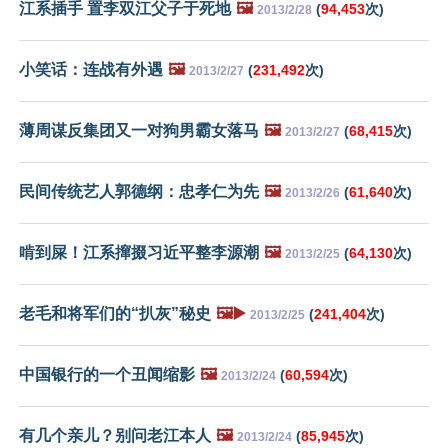
江系插手 置李双江父子于死地
🖼️
(
94,453
次)
2013/2/28
小笑话：连战有外遇
🖼️
(
231,492
次)
2013/2/27
薄周谋反集团又一对狗男霸女落马
🖼️
(
68,415
次)
2013/2/27
民间传统艺人郭德纲：忠孝仁为先
🖼️
(
61,640
次)
2013/2/26
啃到屎！江系撺掇习近平整李源潮
🖼️
(
64,130
次)
2013/2/25
老毛和将军们的“扒灰”秘史
🖼️▶️
(
241,404
次)
2013/2/25
中国银行的一个丑闻缩影
🖼️
(
60,594
次)
2013/2/24
有几个亲儿？别问老江本人
🖼️
(
85,945
次)
2013/2/24