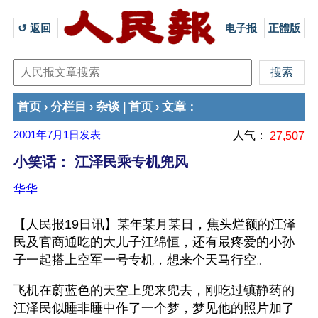
↺ 返回 
电子报
正體版
首页
分栏目
杂谈
首页
文章
›
›
|
›
：
2001年7月1日
发表
人气：
27,507
小笑话： 江泽民乘专机兜风
华华
【人民报19日讯】某年某月某日，焦头烂额的江泽
民及官商通吃的大儿子江绵恒，还有最疼爱的小孙
子一起搭上空军一号专机，想来个天马行空。
飞机在蔚蓝色的天空上兜来兜去，刚吃过镇静药的
江泽民似睡非睡中作了一个梦，梦见他的照片加了