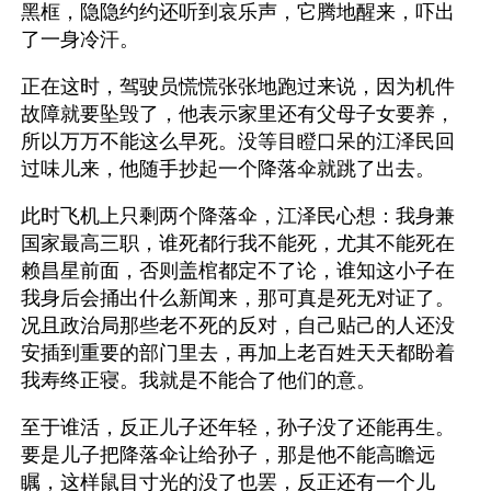
黑框，隐隐约约还听到哀乐声，它腾地醒来，吓出
了一身冷汗。
正在这时，驾驶员慌慌张张地跑过来说，因为机件
故障就要坠毁了，他表示家里还有父母子女要养，
所以万万不能这么早死。没等目瞪口呆的江泽民回
过味儿来，他随手抄起一个降落伞就跳了出去。
此时飞机上只剩两个降落伞，江泽民心想：我身兼
国家最高三职，谁死都行我不能死，尤其不能死在
赖昌星前面，否则盖棺都定不了论，谁知这小子在
我身后会捅出什么新闻来，那可真是死无对证了。
况且政治局那些老不死的反对，自己贴己的人还没
安插到重要的部门里去，再加上老百姓天天都盼着
我寿终正寝。我就是不能合了他们的意。
至于谁活，反正儿子还年轻，孙子没了还能再生。
要是儿子把降落伞让给孙子，那是他不能高瞻远
瞩，这样鼠目寸光的没了也罢，反正还有一个儿