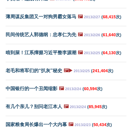
薄周谋反集团又一对狗男霸女落马
🖼️
(
68,415
次)
2013/2/27
民间传统艺人郭德纲：忠孝仁为先
🖼️
(
61,640
次)
2013/2/26
啃到屎！江系撺掇习近平整李源潮
🖼️
(
64,130
次)
2013/2/25
老毛和将军们的“扒灰”秘史
🖼️▶️
(
241,404
次)
2013/2/25
中国银行的一个丑闻缩影
🖼️
(
60,594
次)
2013/2/24
有几个亲儿？别问老江本人
🖼️
(
85,945
次)
2013/2/24
国家粮食局长爆出一个大内幕
🖼️
(
50,434
次)
2013/2/23