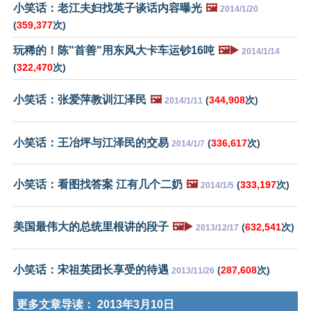
小笑话：老江夫妇找英子谈话内容曝光
🖼️
2014/1/20
(
359,377
次)
玩稀的！陈"首善"用东风大卡车运钞16吨
🖼️▶️
2014/1/14
(
322,470
次)
小笑话：张爱萍教训江泽民
🖼️
(
344,908
次)
2014/1/11
小笑话：王冶坪与江泽民的交易
(
336,617
次)
2014/1/7
小笑话：看图找答案 江有几个二奶
🖼️
(
333,197
次)
2014/1/5
美国最伟大的总统里根讲的段子
🖼️▶️
(
632,541
次)
2013/12/17
小笑话：宋祖英团长享受的待遇
(
287,608
次)
2013/11/26
更多文章导读：
2013年3月10日