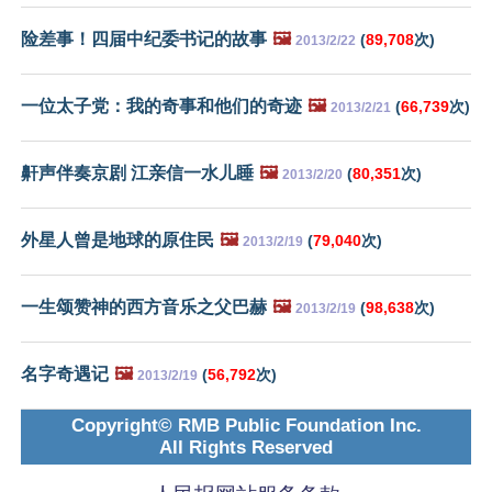
险差事！四届中纪委书记的故事
🖼️
(
89,708
次)
2013/2/22
一位太子党：我的奇事和他们的奇迹
🖼️
(
66,739
次)
2013/2/21
鼾声伴奏京剧 江亲信一水儿睡
🖼️
(
80,351
次)
2013/2/20
外星人曾是地球的原住民
🖼️
(
79,040
次)
2013/2/19
一生颂赞神的西方音乐之父巴赫
🖼️
(
98,638
次)
2013/2/19
名字奇遇记
🖼️
(
56,792
次)
2013/2/19
Copyright© RMB Public Foundation Inc.
All Rights Reserved