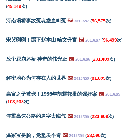
(
49,149
次)
河南塌桥事故冤魂撒血叫冤
🖼️
(
56,575
次)
2013/2/7
宋哭咧咧！踢下赵本山 哈文升官
🖼️
(
96,499
次)
2013/2/7
放个屁崩坏桥 神奇的伟光正
🖼️
(
231,409
次)
2013/2/6
解密地心为何存在人的世界
🖼️
(
81,893
次)
2013/2/6
高官之子被毙！1986年胡耀邦批的强奸案
🖼️
2013/2/5
(
103,938
次)
连霍高速公路的名字太晦气
🖼️
(
223,608
次)
2013/2/5
温家宝要脱，党坚决不肯
🖼️
(
53,590
次)
2013/2/4