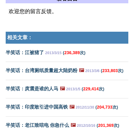
欢迎您的留言反馈。
相关文章：
半笑话：江被猪了
(
236,389
次)
2013/3/15
半笑话：台湾厕纸质量超大陆奶粉
🖼️
(
233,803
次)
2013/3/6
半笑话：庹震是谁的人马
🖼️
(
229,414
次)
2013/1/5
半笑话：印度敢引进中国高铁
🖼️
(
204,733
次)
2012/11/30
半笑话：老江致唁电 你急什么
🖼️
(
201,369
次)
2012/10/16