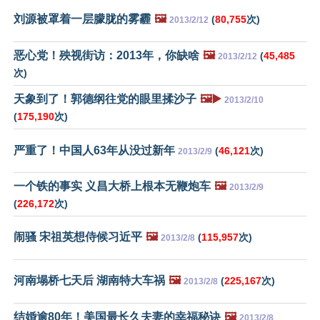
刘源被罩着一层朦胧的雾霾
🖼️
(
80,755
次)
2013/2/12
恶心党！殃视街访：2013年，你缺啥
🖼️
(
45,485
2013/2/12
次)
天象到了！郭德纲往党的眼里揉沙子
🖼️▶️
2013/2/10
(
175,190
次)
严重了！中国人63年从没过新年
(
46,121
次)
2013/2/9
一个铁的事实 义昌大桥上根本无鞭炮车
🖼️
2013/2/9
(
226,172
次)
闹骚 宋祖英想侍候习近平
🖼️
(
115,957
次)
2013/2/8
河南塌桥七天后 湖南特大车祸
🖼️
(
225,167
次)
2013/2/8
结婚逾80年！美国最长久夫妻的幸福秘诀
🖼️
2013/2/8