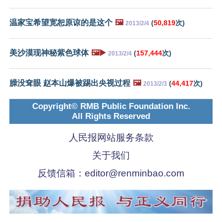
温家宝希望宽恕原谅的是这个
🖼️
(
50,819
次)
2013/2/4
美沙漠现神秘紫色球体
🖼️▶️
(
157,444
次)
2013/2/4
臊没耷眼 赵本山爆被踢出央视过程
🖼️
(
44,417
次)
2013/2/3
Copyright© RMB Public Foundation Inc.
All Rights Reserved
人民报网站服务条款
关于我们
反馈信箱：
editor@renminbao.com