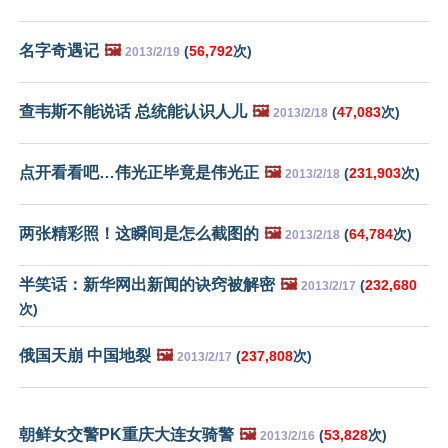
名字奇遇记
🖼️
(
56,792
次)
2013/2/19
查韦斯不能说话 总统能认识人儿
🖼️
(
47,083
次)
2013/2/18
点开看看吧…伟光正毕竟是伟光正
🖼️
(
231,903
次)
2013/2/18
两张精彩照！这瞬间是怎么截图的
🖼️
(
64,784
次)
2013/2/18
半笑话：新华网出新闻的诀窍被解密
🖼️
(
232,680
2013/2/17
次)
俄国天崩 中国地裂
🖼️
(
237,808
次)
2013/2/17
朝鲜女交警PK重庆大连女骑警
🖼️
(
53,828
次)
2013/2/16