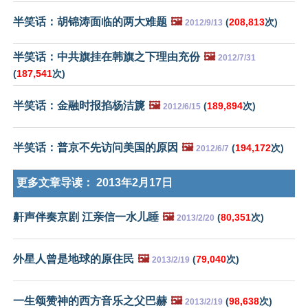
半笑话：胡锦涛面临的两大难题
🖼️
(
208,813
次)
2012/9/13
半笑话：中共旗挂在韩旗之下理由充份
🖼️
2012/7/31
(
187,541
次)
半笑话：金融时报掐杨洁篪
🖼️
(
189,894
次)
2012/6/15
半笑话：普京不先访问美国的原因
🖼️
(
194,172
次)
2012/6/7
更多文章导读：
2013年2月17日
鼾声伴奏京剧 江亲信一水儿睡
🖼️
(
80,351
次)
2013/2/20
外星人曾是地球的原住民
🖼️
(
79,040
次)
2013/2/19
一生颂赞神的西方音乐之父巴赫
🖼️
(
98,638
次)
2013/2/19