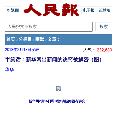
↺ 返回 
电子报
正體版
首页
分栏目
幽默
文章
›
›
›
：
2013年2月17日
发表
人气：
232,680
半笑话：新华网出新闻的诀窍被解密（图）
华华
新华网2月16日即时滚动新闻很有讲究！