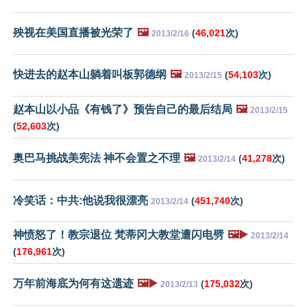
殃视在美国直播被光荣了
🖼️
(
46,021
次)
2013/2/16
快进去的赵本山躺着叫板郭德纲
🖼️
(
54,103
次)
2013/2/15
赵本山以小品《有钱了》预告自己的最后结局
🖼️
2013/2/15
(
52,603
次)
奥巴马挑战美宪法 神不会置之不理
🖼️
(
41,278
次)
2013/2/14
冷笑话：中共:他说我很漂亮
(
451,740
次)
2013/2/14
神愤怒了！教宗退位 梵蒂冈大教堂遭闪电劈
🖼️▶️
2013/2/14
(
176,961
次)
万年前海底为何有这遗迹
🖼️▶️
(
175,032
次)
2013/2/13