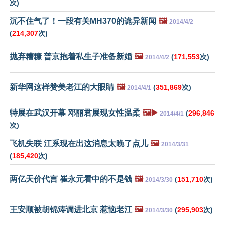
次)
沉不住气了！一段有关MH370的诡异新闻
🖼️
2014/4/2
(
214,307
次)
抛弃糟糠 普京抱着私生子准备新婚
🖼️
(
171,553
次)
2014/4/2
新华网这样赞美老江的大眼睛
🖼️
(
351,869
次)
2014/4/1
特展在武汉开幕 邓丽君展现女性温柔
🖼️▶️
(
296,846
2014/4/1
次)
飞机失联 江系现在出这消息太晚了点儿
🖼️
2014/3/31
(
185,420
次)
两亿天价代言 崔永元看中的不是钱
🖼️
(
151,710
次)
2014/3/30
王安顺被胡锦涛调进北京 惹恼老江
🖼️
(
295,903
次)
2014/3/30