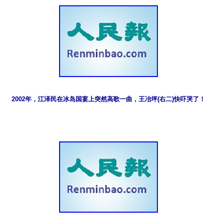
2002年，江泽民在冰岛国宴上突然高歌一曲，王冶坪(右二)快吓哭了！