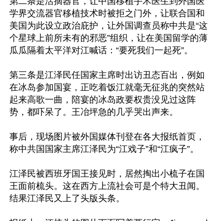
第二条是活摘器官，让中国移植手术医生到外国医
学界交流器官移植技术时被拒之门外，让联合国和
美国为此设立政治庇护，让外国调查员称中共是“这
个星球上前所未有的邪恶”组织，让在美国留学的薄
瓜瓜隔着太平洋对江喊话：“要死我们一起死”。

第三条是江泽民任国家主席时出访丑态百出，例如
在冰岛参加国宴，正吃着饭江就毫无征兆的突然站
起来高歌一曲，陪宴的冰岛政要权贵没见过这阵
势，都吓呆了。王冶坪急的几乎哭出声来。

事后，现场图片被外国媒体刊登在各大报纸首页，
称中共国国家主席江泽民为“江戏子”和“江疯子”。

江泽民被西班牙国王接见时，居然掏出小梳子在国
王面前梳头。这在西方上流社会可是个特大丑闻。
结果江泽民又上了头版头条。
