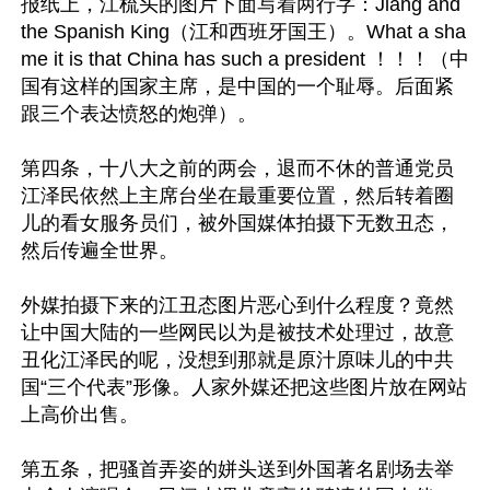
报纸上，江梳头的图片下面写着两行字：Jiang and 
the Spanish King（江和西班牙国王）。What a sha
me it is that China has such a president ！！！（中
国有这样的国家主席，是中国的一个耻辱。后面紧
跟三个表达愤怒的炮弹）。

第四条，十八大之前的两会，退而不休的普通党员
江泽民依然上主席台坐在最重要位置，然后转着圈
儿的看女服务员们，被外国媒体拍摄下无数丑态，
然后传遍全世界。

外媒拍摄下来的江丑态图片恶心到什么程度？竟然
让中国大陆的一些网民以为是被技术处理过，故意
丑化江泽民的呢，没想到那就是原汁原味儿的中共
国“三个代表”形像。人家外媒还把这些图片放在网站
上高价出售。

第五条，把骚首弄姿的姘头送到外国著名剧场去举