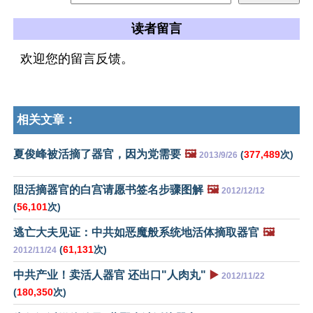
读者留言
欢迎您的留言反馈。
相关文章：
夏俊峰被活摘了器官，因为党需要
🖼️
(
377,489
次)
2013/9/26
阻活摘器官的白宫请愿书签名步骤图解
🖼️
2012/12/12
(
56,101
次)
逃亡大夫见证：中共如恶魔般系统地活体摘取器官
🖼️
(
61,131
次)
2012/11/24
中共产业！卖活人器官 还出口"人肉丸"
▶️
2012/11/22
(
180,350
次)