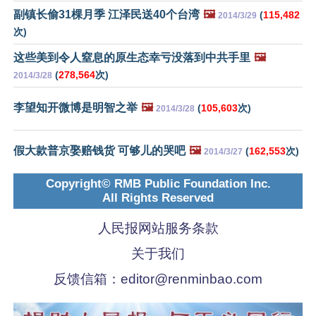
副镇长偷31棵月季 江泽民送40个台湾
🖼️
(
115,482
2014/3/29
次)
这些美到令人窒息的原生态幸亏没落到中共手里
🖼️
(
278,564
次)
2014/3/28
李望知开微博是明智之举
🖼️
(
105,603
次)
2014/3/28
假大款普京娶赔钱货 可够儿的哭吧
🖼️
(
162,553
次)
2014/3/27
Copyright© RMB Public Foundation Inc.
All Rights Reserved
人民报网站服务条款
关于我们
反馈信箱：
editor@renminbao.com