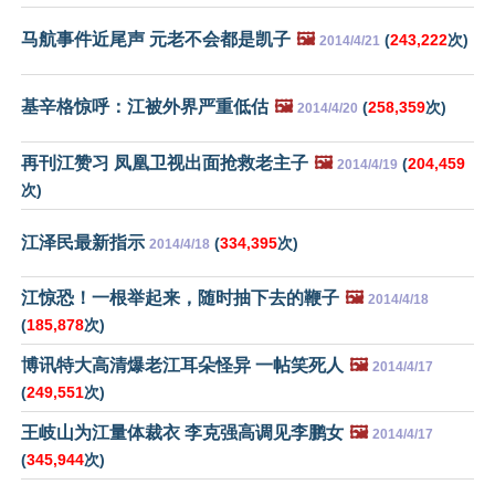
马航事件近尾声 元老不会都是凯子
🖼️
(
243,222
次)
2014/4/21
基辛格惊呼：江被外界严重低估
🖼️
(
258,359
次)
2014/4/20
再刊江赞习 凤凰卫视出面抢救老主子
🖼️
(
204,459
2014/4/19
次)
江泽民最新指示
(
334,395
次)
2014/4/18
江惊恐！一根举起来，随时抽下去的鞭子
🖼️
2014/4/18
(
185,878
次)
博讯特大高清爆老江耳朵怪异 一帖笑死人
🖼️
2014/4/17
(
249,551
次)
王岐山为江量体裁衣 李克强高调见李鹏女
🖼️
2014/4/17
(
345,944
次)