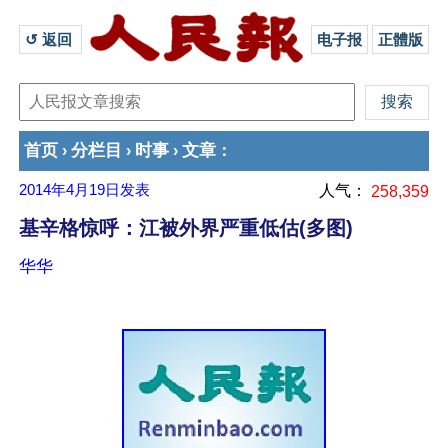
↺ 返回 
电子报
正體版
首页
分栏目
时事
文章
›
›
›
：
2014年4月19日
发表
人气：
258,359
基辛格惊呼：江被外界严重低估(多图)
华华