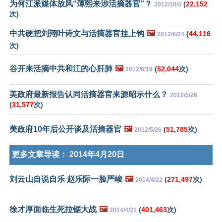
为何江派媒体放风“薄熙来涉活摘器官”？
(
22,152
2012/10/4
次)
中共硬把刘翔叶诗文与活摘器官挂上钩
🖼️
(
44,116
2012/8/24
次)
谷开来活摘中共和江的心肝肺
🖼️
(
52,044
次)
2012/8/16
美政府最新报告认同活摘器官来源昭示什么？
2012/5/26
(
31,577
次)
美政府10年后公开谈及活摘器官
🖼️
(
51,785
次)
2012/5/26
更多文章导读：
2014年4月20日
刘云山自说自乐 赵乐际一脸严峻
🖼️
(
271,497
次)
2014/4/22
徐才厚面临生死拉锯大战
🖼️
(
401,463
次)
2014/4/21