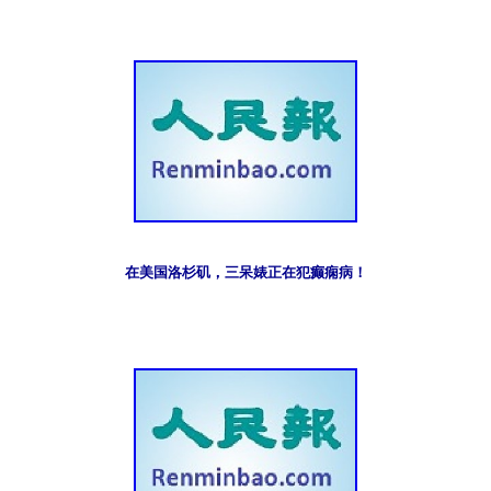
在美国洛杉矶，三呆婊正在犯癫痫病！