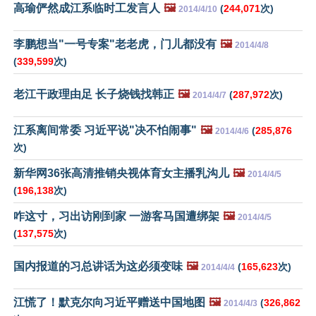
高瑜俨然成江系临时工发言人
🖼️
(
244,071
次)
2014/4/10
李鹏想当"一号专案"老老虎，门儿都没有
🖼️
2014/4/8
(
339,599
次)
老江干政理由足 长子烧钱找韩正
🖼️
(
287,972
次)
2014/4/7
江系离间常委 习近平说"决不怕闹事"
🖼️
(
285,876
2014/4/6
次)
新华网36张高清推销央视体育女主播乳沟儿
🖼️
2014/4/5
(
196,138
次)
咋这寸，习出访刚到家 一游客马国遭绑架
🖼️
2014/4/5
(
137,575
次)
国内报道的习总讲话为这必须变味
🖼️
(
165,623
次)
2014/4/4
江慌了！默克尔向习近平赠送中国地图
🖼️
(
326,862
2014/4/3