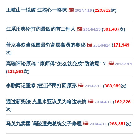
王岐山一说破 江核心一哆嗦
🖼️
(
223,612
次)
2014/4/16
江系用舆论打的最凶的有三种人
🖼️
(
301,487
次)
2014/4/15
普京喜欢当俄国最穷高层官员的奥秘
🖼️
(
171,949
2014/4/14
次)
高瑜评论原稿:"康师傅"怎么就变成"防波堤"？
🖼️
2014/4/14
(
131,961
次)
李鹏两记重拳 把江泽民打回原形
🖼️
(
388,989
次)
2014/4/13
通过新宪法 克里米亚议员为啥这表情
🖼️
(
162,226
2014/4/12
次)
马英九卖国 谒陵遭先总统父子修理
🖼️
(
293,351
次)
2014/4/12