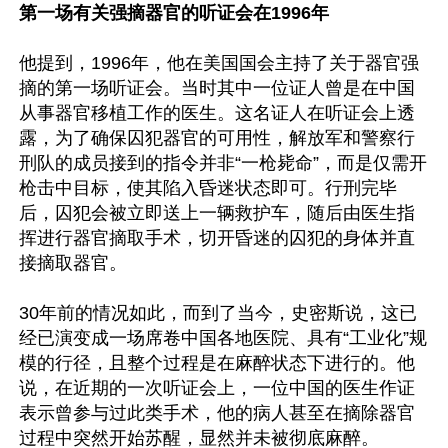
第一场有关强摘器官的听证会在1996年
他提到，1996年，他在美国国会主持了关于器官强
摘的第一场听证会。当时其中一位证人曾是在中国
从事器官移植工作的医生。这名证人在听证会上透
露，为了确保囚犯器官的可用性，解放军和警察行
刑队的成员接到的指令并非“一枪毙命”，而是仅需开
枪击中目标，使其陷入昏迷状态即可。行刑完毕
后，囚犯会被立即送上一辆救护车，随后由医生指
挥进行器官摘取手术，切开昏迷的囚犯的身体并直
接摘取器官。

30年前的情况如此，而到了当今，史密斯说，这已
经已演变成一场席卷中国各地医院、具有“工业化”规
模的行径，且整个过程是在麻醉状态下进行的。他
说，在近期的一次听证会上，一位中国的医生作证
表示曾参与过此类手术，他的病人甚至在摘除器官
过程中突然开始苏醒，显然并未被彻底麻醉。
