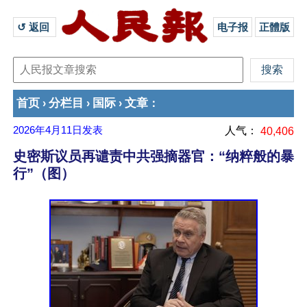
↺ 返回 
电子报
正體版
首页
分栏目
国际
文章
›
›
›
：
2026年4月11日
发表
人气：
40,406
史密斯议员再谴责中共强摘器官：“纳粹般的暴
行”（图）