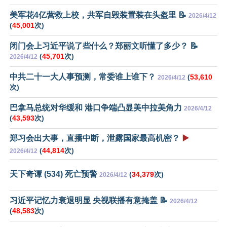
美军花4亿营救上校，共军自毁装置装在头盔里 📝
2026/4/12
(
45,001
次)
闭门会上习近平说了些什么？郑丽文听懂了多少？ 📝
(
45,701
次)
2026/4/12
中共二十一大人事预测，常委谁上谁下？
(
53,610
2026/4/12
次)
巴拿马总统对华缓和 港口争端凸显美中拉美角力
2026/4/12
(
43,593
次)
郑习会出大事，直播中断，泄露国家最高机密？
▶️
(
44,814
次)
2026/4/12
天下奇谭 (534) 死亡预警
(
34,379
次)
2026/4/12
习近平记忆力衰退明显 央视联播有意掩盖 📝
2026/4/12
(
48,583
次)