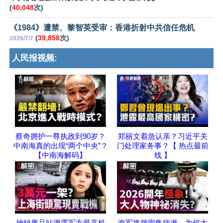
(
40,048
次)
《1984》遭禁、黎智英受审：香港折射中共信任危机
(
39,858
次)
2026/7/7
人民报视频:
蔡奇拥护一尊执政到90岁？
郑丽文着急认亲？习近平关
中南海真的出现“两个中央”？
门处理家务事？【 热点最前
【中南海解码】
线 】
神秘废品站泄露军方最高机
海军将领密集病逝，为何大