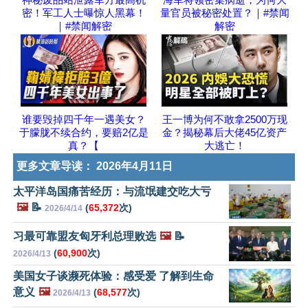
密！军工人士曝惊人黑幕！
量官员被秘密处置？｜#禁闻
｜#禁闻解密
解密
谁要毁掉四千年一遇美女？
王一博为何不敢拿2500万现
于朦胧不续合约，要赔2亿是
金？揭秘幕后大佬45亿资产
真？【
大逃亡！
更多文章导读：
2026年4月11日
太平洋岛国痛苦经历：与流氓建交吃大亏
🖼️
📝
(
65,372
次)
2026/4/14
习最可靠盟友匈牙利总理败选
🖼️
📝
(
60,900
次)
2026/4/13
美国女子谈濒死体验：感受爱 了解到生命
意义
🖼️
(
68,577
次)
2026/4/13