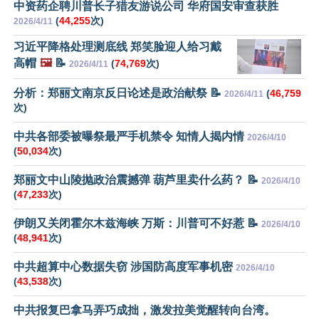
中资药企聘川普长子猎友游说公司 华府国安审查获胜
(
44,255
次)
2026/4/11
习近平降格处理测底线 郑笑脸迎人给习戴
高帽
🖼️
📝
(
74,769
次)
2026/4/11
分析：郑丽文南京反日论述是政治献祭 📝
(
46,759
2026/4/11
次)
中共各部委被曝祭最严手机禁令 知情人揭内情
2026/4/10
(
50,034
次)
郑丽文中山陵抛政治震撼弹 葫芦里卖什么药？ 📝
2026/4/10
(
47,233
次)
伊朗又关闭霍尔木兹海峡 万斯：川普可不好惹 📝
2026/4/10
(
48,941
次)
中共超算中心数据失窃 涉国防高度军事机密
2026/4/10
(
43,538
次)
中共报复巴拿马弄巧成拙，激发拉美觉醒转向台湾。