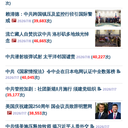
次)
赖清德：中共跨国镇压及监控行径引国际警
戒
🖼️
(
39,683
次)
2026/7/8
流亡藏人自焚抗议中共 洛杉矶多地烛光悼
念
🖼️
(
46,665
次)
2026/7/8
中共潜射核弹试射 太平洋邻国谴责
(
40,227
次)
2026/7/8
中共《国家情报法》令中企在日本电网认证中全数落榜 📝
(
40,045
次)
2026/7/7
中共管控加剧：社团新规8月施行 须建党组织 📝
2026/7/7
(
35,177
次)
美国庆祝建国250周年 国会议员致辞明慧网
🖼️
(
38,553
次)
2026/7/7
中共惧美施压释放牧师 揭习近平人质外交 📝
2026/7/7