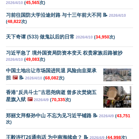
(
45,565
次)
2026/4/10
习前往国防大学沿途封路 与十三年前大不同 📝
2026/4/10
(
48,822
次)
天下奇谭 (533) 做鬼以后的日常
(
34,950
次)
2026/4/10
习近平急了 境外国资局防资本变天 权贵家族后路被抄
(
49,083
次)
2026/4/10
中国土地出让市场国进民退 风险由韭菜承
担
🖼️
📝
(
68,082
次)
2026/4/10
香港“反共斗士”古思尧病逝 曾多次焚烧五
星旗入狱
🖼️
(
70,335
次)
2026/4/9
郑丽文拜祭孙中山 不忘为见习近平铺路 📝
(
43,751
2026/4/9
次)
王毅连打26通电话 为中南海续命？ 📝
(
44,998
次)
2026/4/9