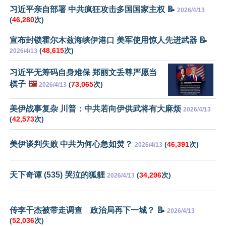
习近平亲自部署 中共疯狂攻击多国国家主权 📝
2026/4/13
(
46,280
次)
宣布封锁霍尔木兹海峡伊港口 美军使用惊人先进武器 📝
(
48,615
次)
2026/4/13
习近平无筹码自身难保 郑丽文丢尊严愿当
棋子
🖼️
(
73,065
次)
2026/4/13
美伊战事复杂 川普：中共若向伊供武将有大麻烦
2026/4/13
(
42,573
次)
美伊谈判失败 中共为何心急如焚？
(
46,391
次)
2026/4/13
天下奇谭 (535) 哭泣的狐貍
(
34,296
次)
2026/4/13
传李干杰被带走调查 政治局再下一城？ 📝
2026/4/13
(
52,036
次)