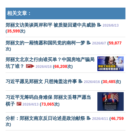
相关文章：
郑丽文访美谈两岸和平 被质疑回避中共威胁 📝
2026/6/13
(
35,599
次)
郑丽文的一厢情愿和国民党的南柯一梦 📝
(
59,877
2026/6/7
次)
郑丽文北京之行由谁买单？中国房地产骗局
坑了谁？
🖼️▶️
(
66,208
次)
2026/4/18
习近平愿见郑丽文 只想掩盖这件事 📝
(
30,485
次)
2026/4/16
习近平无筹码自身难保 郑丽文丢尊严愿当
棋子
🖼️
(
73,065
次)
2026/4/13
分析：郑丽文南京反日论述是政治献祭 📝
(
46,759
2026/4/11
次)