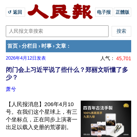
↺ 返回 
电子报
正體版
首页
分栏目
时事
文章
›
›
›
：
2026年4月12日
发表
人气：
45,701
闭门会上习近平说了些什么？郑丽文听懂了多
少？
萧兮
【人民报消息】206年4月10
号。在我们这个星球上，有三
个坐标点，正在同步上演著一
出足以载入史册的荒谬剧。
