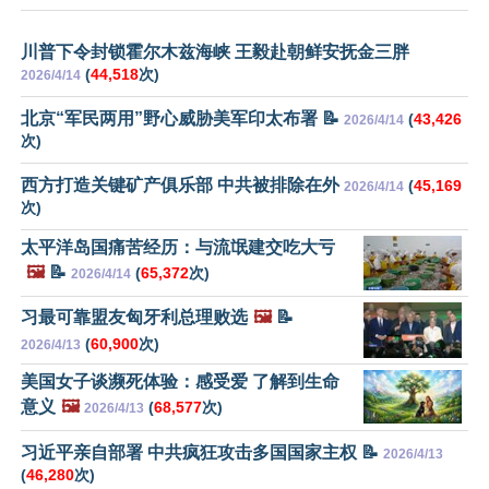
川普下令封锁霍尔木兹海峡 王毅赴朝鲜安抚金三胖
(
44,518
次)
2026/4/14
北京“军民两用”野心威胁美军印太布署 📝
(
43,426
2026/4/14
次)
西方打造关键矿产俱乐部 中共被排除在外
(
45,169
2026/4/14
次)
太平洋岛国痛苦经历：与流氓建交吃大亏
🖼️
📝
(
65,372
次)
2026/4/14
习最可靠盟友匈牙利总理败选
🖼️
📝
(
60,900
次)
2026/4/13
美国女子谈濒死体验：感受爱 了解到生命
意义
🖼️
(
68,577
次)
2026/4/13
习近平亲自部署 中共疯狂攻击多国国家主权 📝
2026/4/13
(
46,280
次)