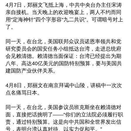
4月7日，郑丽文飞抵上海，中共中央台办主任宋涛
亲自接机。当天晚上的欢迎晚宴上，两人不约而同
用“定海神针”四个字形容“九二共识”。可谓暗号对上
了。

同一天，在台北，美国联邦众议员诺恩率领共和党
研究委员会的国安任务小组抵达台湾，走进总统府
会见赖清德。赖清德当面保证：台湾已经提出为期
八年、高达40亿美元的国防特别预算，要与美国共
建国防产业伙伴关系。

4月8日，郑丽文在南京拜谒中山陵，讲稿中一次次
点名痛骂日本。

同一天，在台北，美国参议员班克斯坐在赖清德对
面，直接把话挑明了——“你们的立法院必须履行职
责，通过特别预算。这是向中共国和全世界发出信
号，表明台湾认真对待、以实力促和平。”
