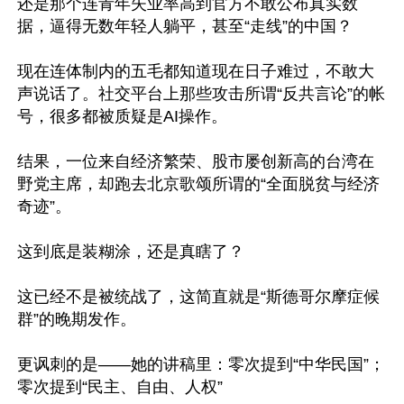
还是那个连青年失业率高到官方不敢公布真实数
据，逼得无数年轻人躺平，甚至“走线”的中国？

现在连体制内的五毛都知道现在日子难过，不敢大
声说话了。社交平台上那些攻击所谓“反共言论”的帐
号，很多都被质疑是AI操作。

结果，一位来自经济繁荣、股市屡创新高的台湾在
野党主席，却跑去北京歌颂所谓的“全面脱贫与经济
奇迹”。

这到底是装糊涂，还是真瞎了？

这已经不是被统战了，这简直就是“斯德哥尔摩症候
群”的晚期发作。

更讽刺的是——她的讲稿里：零次提到“中华民国”；
零次提到“民主、自由、人权”
