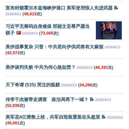
宣布封锁霍尔木兹海峡伊港口 美军使用惊人先进武器 📝
(
48,615
次)
2026/4/13
习近平无筹码自身难保 郑丽文丢尊严愿当
棋子
🖼️
(
73,065
次)
2026/4/13
美伊战事复杂 川普：中共若向伊供武将有大麻烦
2026/4/13
(
42,573
次)
美伊谈判失败 中共为何心急如焚？
(
46,391
次)
2026/4/13
天下奇谭 (535) 哭泣的狐貍
(
34,296
次)
2026/4/13
传李干杰被带走调查 政治局再下一城？ 📝
2026/4/13
(
52,036
次)
美军花4亿营救上校，共军自毁装置装在头盔里 📝
2026/4/12
(
45,001
次)