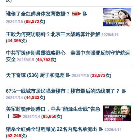
次)
谁偷了全红婵身体发育数据？
🖼️▶️
📝
(
68,972
次)
2026/4/15
王毅为何突访朝鲜？北京三大战略算计拆解
2026/4/15
(
44,395
次)
中共军援伊朗暴露战略野心 美国中东强硬反制守护航运
安全
(
45,753
次)
2026/4/15
天下奇谭 (536) 厨子和鬼差 📝
(
33,973
次)
2026/4/15
67%一线城市居民唱衰楼市！楼市最后的防线崩了？ 📝
(
44,933
次)
2026/4/14
美军封锁伊朗港口，中共“能源生命线”告急
！
🖼️▶️
(
65,650
次)
2026/4/14
猎杀全红婵全过程曝光 22名内鬼名单流出 📝
2026/4/14
(
52,249
次)