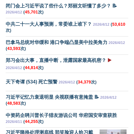
闭门会上习近平说了些什么？郑丽文听懂了多少？ 📝
(
45,701
次)
2026/4/12
中共二十一大人事预测，常委谁上谁下？
(
53,610
2026/4/12
次)
巴拿马总统对华缓和 港口争端凸显美中拉美角力
2026/4/12
(
43,593
次)
郑习会出大事，直播中断，泄露国家最高机密？
▶️
(
44,814
次)
2026/4/12
天下奇谭 (534) 死亡预警
(
34,379
次)
2026/4/12
习近平记忆力衰退明显 央视联播有意掩盖 📝
2026/4/12
(
48,583
次)
中资药企聘川普长子猎友游说公司 华府国安审查获胜
(
44,255
次)
2026/4/11
习近平降格处理测底线 郑笑脸迎人给习戴