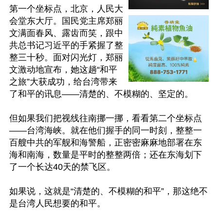
第一个坐标点，北京，人民大
会堂东大厅。国民党主席郑丽
文满面春风、露齿而笑，跟中
共总书记习近平的手紧握了整
整三十秒。面对闪光灯，郑丽
文激动地宣布，她这趟“和平
之旅”大获成功，给台湾带来
了和平的讯息——清楚的、不模糊的、坚定的。

但如果我们把视线往南挪一挪，看看第二个坐标点
——台湾海峡。就在他们握手的同一时刻，整整一
百艘中共的军舰和海警船，正密密麻麻地部署在东
海和南海，数量是平时的整整两倍；还在东海划下
了一个长达40天的禁飞区。

如果说，这就是“清楚的、不模糊的和平”，那这绝不
是台湾人民想要的和平。
