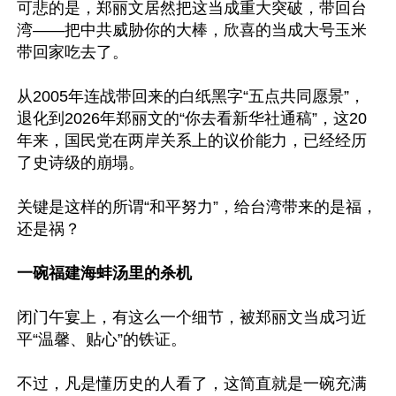
可悲的是，郑丽文居然把这当成重大突破，带回台
湾——把中共威胁你的大棒，欣喜的当成大号玉米
带回家吃去了。

从2005年连战带回来的白纸黑字“五点共同愿景”，
退化到2026年郑丽文的“你去看新华社通稿”，这20
年来，国民党在两岸关系上的议价能力，已经经历
了史诗级的崩塌。

关键是这样的所谓“和平努力”，给台湾带来的是福，
还是祸？

一碗福建海蚌汤里的杀机
闭门午宴上，有这么一个细节，被郑丽文当成习近
平“温馨、贴心”的铁证。

不过，凡是懂历史的人看了，这简直就是一碗充满