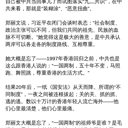
自己被中共当回事儿了而试图落实“九二共识”，在中
共来看，那就是“装糊涂”、“恶意扭曲”。

郑丽文说，习近平在闭门会谈时表态：“社会制度、
政治主张可以不同，但我们共同的祖先、民族的血
脉不可切断。”她觉得这是极大的善意，是中共承认
两岸可以各走各的制度路线、互相尊重。

她大概是忘了——1997年香港回归之前，中共也是
这么跟香港人说的：“一国两制，五十年不变，马照
跑、舞照跳，尊重香港的生活方式。”

结果20年后，一纸《国安法》从天而降。所谓的“不
同制度”，一夜之间被连根拔起；关的关、抓的抓、
逃的逃。数以十万计的香港年轻人流亡海外——他
们心里最清楚，他们心里最痛。

郑丽文大概是忘了，“一国两制”的祖师爷是谁？是毛