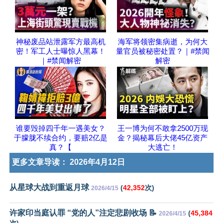
神秘废品站泄露军方最高机
海军将领密集病逝，为何大
密！军工人士曝惊人黑幕！
量官员被秘密处置？｜#禁闻
｜#禁闻解密
解密
谁要毁掉四千年一遇美女？
王一博为何不敢拿2500万现
于朦胧不续合约，要赔2亿是
金？揭秘幕后大佬45亿资产
真？【
大逃亡！
更多文章导读：
2026年4月12日
从星球大战到重返月球
(
42,352
次)
2026/4/15
许家印当庭认罪 “党的人”注定悲剧收场 📝
(
45,384
2026/4/15