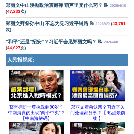
郑丽文中山陵抛政治震撼弹 葫芦里卖什么药？ 📝
2026/4/10
(
47,233
次)
郑丽文拜祭孙中山 不忘为见习近平铺路 📝
(
43,751
2026/4/9
次)
“和平”还是“招安”？习近平会见郑丽文吗？ 📝
2026/4/8
(
44,627
次)
人民报视频:
蔡奇拥护一尊执政到90岁？
郑丽文着急认亲？习近平关
中南海真的出现“两个中央”？
门处理家务事？【 热点最前
【中南海解码】
线 】