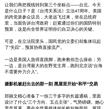
让我们再把视线转到第三个坐标点——台北。今天
是什么日子？是《台湾关系法》立法47周年。美国
的跨党派参众议员，大老远飞过来，坐在总统府
里，当面告诉台湾政府：赶紧通过你们的国防特别
预算，这是向全世界证明你们自卫决心的关键。

可是，在立法院里头，国民党的立委们却集体玩起
了“失踪”，预算协商直接流产。

一边是美国人急得直跳脚，跑来教你怎么保命；另
一边，是台湾最大的在野党主席，跑到北京说“台海
不需要外力介入”。

摄影机被赶出去的那一刻 黑屋里开始“和平”交易
郑丽文精心准备了一份三千多字的长篇通稿，里面
设计了什么“三个方向、五点主张”，气势磅礴。她心
里盘算著，要在全世界媒体的长枪短炮面前，展现