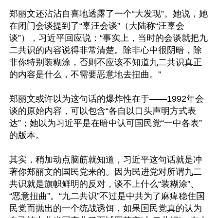
郑丽文还沾沾自喜地透露了一个“大发现”。她说，她
在闭门会谈提到了“辜汪会谈”（大陆称“汪辜会
谈”），习近平回应说：“事实上，当时的会谈就把九
二共识的内容说得非常清楚。除非心中很阴暗，除
非你特别装糊涂，否则不应该不知道九二共识真正
的内容是什么，不需要恶意地去扭曲。”

郑丽文或许以为这句话的爆炸性在于——1992年会
谈的原始内容，可以包含“各自以口头声明方式表
达”；她以为习近平是在暗中认可国民党“一中各表”
的版本。

其实，稍加动点脑筋就知道，习近平这句话就是冲
著你郑丽文的国民党来的。因为民进党对所谓九二
共识就是旗帜鲜明的反对，谈不上什么“装糊涂”、
“恶意扭曲”。“九二共识”不过是中共为了麻痺稳住国
民党而抛出的一个统战诱饵，如果国民党真的认为