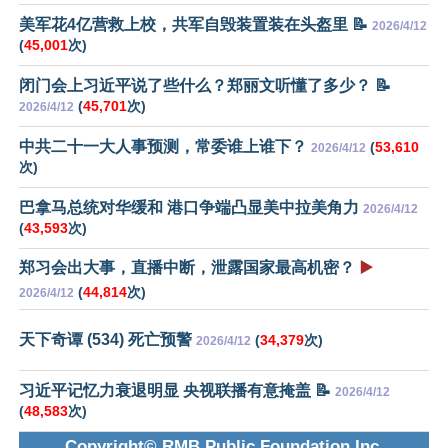
美军花4亿营救上校，共军自毁装置装在头盔里 📝
2026/4/12
(
45,001
次)
闭门会上习近平说了些什么？郑丽文听懂了多少？ 📝
(
45,701
次)
2026/4/12
中共二十一大人事预测，常委谁上谁下？
(
53,610
2026/4/12
次)
巴拿马总统对华缓和 港口争端凸显美中拉美角力
2026/4/12
(
43,593
次)
郑习会出大事，直播中断，泄露国家最高机密？
▶️
(
44,814
次)
2026/4/12
天下奇谭 (534) 死亡预警
(
34,379
次)
2026/4/12
习近平记忆力衰退明显 央视联播有意掩盖 📝
2026/4/12
(
48,583
次)
Copyright© RMB Public Foundation Inc.