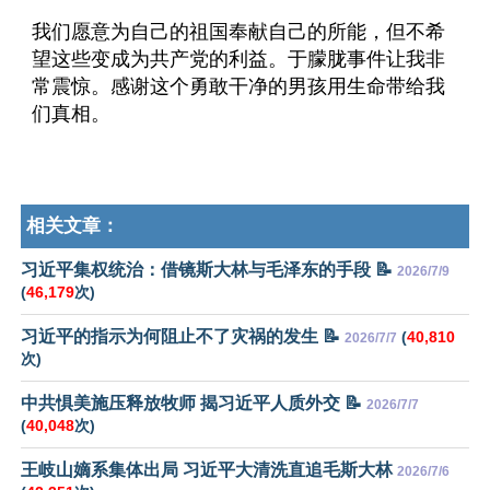
我们愿意为自己的祖国奉献自己的所能，但不希
望这些变成为共产党的利益。于朦胧事件让我非
常震惊。感谢这个勇敢干净的男孩用生命带给我
们真相。
相关文章：
习近平集权统治：借镜斯大林与毛泽东的手段 📝
2026/7/9
(
46,179
次)
习近平的指示为何阻止不了灾祸的发生 📝
(
40,810
2026/7/7
次)
中共惧美施压释放牧师 揭习近平人质外交 📝
2026/7/7
(
40,048
次)
王岐山嫡系集体出局 习近平大清洗直追毛斯大林
2026/7/6