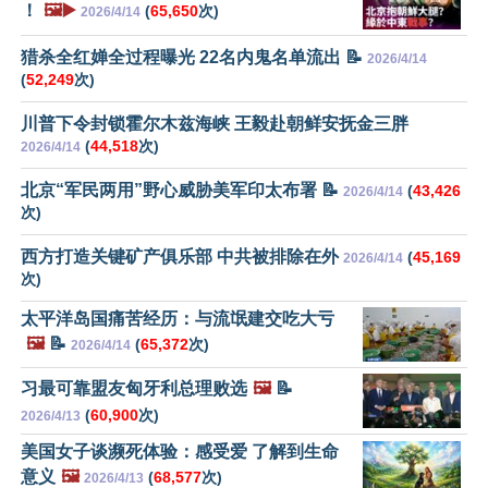
！
🖼️▶️
(
65,650
次)
2026/4/14
猎杀全红婵全过程曝光 22名内鬼名单流出 📝
2026/4/14
(
52,249
次)
川普下令封锁霍尔木兹海峡 王毅赴朝鲜安抚金三胖
(
44,518
次)
2026/4/14
北京“军民两用”野心威胁美军印太布署 📝
(
43,426
2026/4/14
次)
西方打造关键矿产俱乐部 中共被排除在外
(
45,169
2026/4/14
次)
太平洋岛国痛苦经历：与流氓建交吃大亏
🖼️
📝
(
65,372
次)
2026/4/14
习最可靠盟友匈牙利总理败选
🖼️
📝
(
60,900
次)
2026/4/13
美国女子谈濒死体验：感受爱 了解到生命
意义
🖼️
(
68,577
次)
2026/4/13