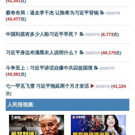
(
42,351
次)
蔡奇布局：逼走李干杰 让陈希为习近平背锅 📝
2026/7/6
(
43,477
次)
中国到底有多少人盼习近平早死？ 📝
(
6,773
次)
2026/7/5
习近平身边布满黑衣人说明什么？ 📝
(
40,179
次)
2026/7/4
斗争至上：习近平讲话自爆中共囚徒困境 📝
2026/7/3
(
43,391
次)
七一罕见飞雪 习近平拖延两个月才发话
▶️
(
41,124
2026/7/2
次)
人民报视频: