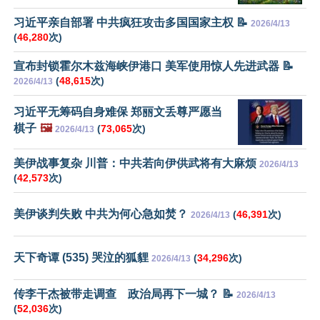
习近平亲自部署 中共疯狂攻击多国国家主权 📝
2026/4/13
(
46,280
次)
宣布封锁霍尔木兹海峡伊港口 美军使用惊人先进武器 📝
(
48,615
次)
2026/4/13
习近平无筹码自身难保 郑丽文丢尊严愿当
棋子
🖼️
(
73,065
次)
2026/4/13
美伊战事复杂 川普：中共若向伊供武将有大麻烦
2026/4/13
(
42,573
次)
美伊谈判失败 中共为何心急如焚？
(
46,391
次)
2026/4/13
天下奇谭 (535) 哭泣的狐貍
(
34,296
次)
2026/4/13
传李干杰被带走调查 政治局再下一城？ 📝
2026/4/13
(
52,036
次)