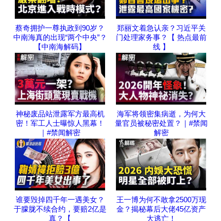
蔡奇拥护一尊执政到90岁？
郑丽文着急认亲？习近平关
中南海真的出现“两个中央”？
门处理家务事？【 热点最前
【中南海解码】
线 】
神秘废品站泄露军方最高机
海军将领密集病逝，为何大
密！军工人士曝惊人黑幕！
量官员被秘密处置？｜#禁闻
｜#禁闻解密
解密
谁要毁掉四千年一遇美女？
王一博为何不敢拿2500万现
于朦胧不续合约，要赔2亿是
金？揭秘幕后大佬45亿资产
真？【
大逃亡！