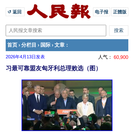
↺ 返回 
电子报
正體版
首页
分栏目
国际
文章
›
›
›
：
2026年4月13日
发表
人气：
60,900
习最可靠盟友匈牙利总理败选（图）