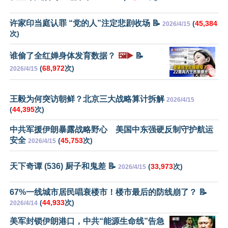
许家印当庭认罪 “党的人”注定悲剧收场 📝
(
45,384
2026/4/15
次)
谁偷了全红婵身体发育数据？
🖼️▶️
📝
(
68,972
次)
2026/4/15
王毅为何突访朝鲜？北京三大战略算计拆解
2026/4/15
(
44,395
次)
中共军援伊朗暴露战略野心 美国中东强硬反制守护航运
安全
(
45,753
次)
2026/4/15
天下奇谭 (536) 厨子和鬼差 📝
(
33,973
次)
2026/4/15
67%一线城市居民唱衰楼市！楼市最后的防线崩了？ 📝
(
44,933
次)
2026/4/14
美军封锁伊朗港口，中共“能源生命线”告急