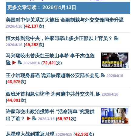
更多文章导读：
2026年4月13日
美国对中伊关系加大施压 金融制裁与外交交锋同步升温
(
42,137
次)
2026/4/16
恒大炸到党中央，许家印牵出多少正部以上官员？ 📝
(
49,283
次)
2026/4/16
马兴瑞咬出曾庆红王岐山李希 李干杰也危
险
▶️
📝
(
72,421
次)
2026/4/16
王小洪现身辟谣 诡异缺席越南公安部长会见 📝
2026/4/16
(
46,975
次)
西班牙首相急切访华 为何遭中共外交失礼 📝
2026/4/16
(
44,001
次)
许家印交出政治投降书 “活命清单”究竟供
出了谁？
▶️
📝
(
69,971
次)
2026/4/16
从星球大战到重返月球
(
42,352
次)
2026/4/15