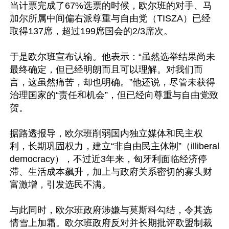
当计票完成了67%选票的时候，欧尔班的对手、马
加尔所属中间偏右派尊重与自由党（TISZA）已经
取得137席，超过199席国会的2/3席次。

于是欧尔班宣布认输。他表示：“虽然选举结果尚未
最终确定，但已经明朗而且可以理解。对我们而
言，这虽然痛苦，却也明确。”他还说，尽管未获得
治理国家的“责任和机会”，但已经向尊重与自由党致
贺。

据路透报导，欧尔班削弱国内独立媒体和民主权
利，长期巩固权力，建立“非自由民主体制”（illiberal 
democracy），不过近3年来，匈牙利面临经济停
滞、生活成本飙升，加上与政府关系密切的寡头财
富激增，引发选民不满。

与此同时，欧尔班政府涉嫌与莫斯科勾结，令其选
情雪上加霜。欧尔班政府反对并长期批评欧盟制裁