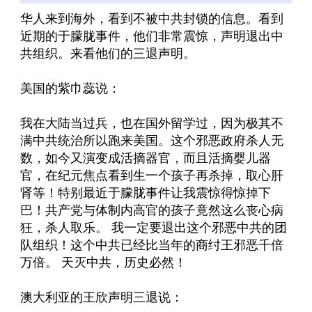
华人来到海外，看到不被中共封锁的信息。看到
近期的于朦胧事件，他们非常震惊，声明退出中
共组织。来看他们的三退声明。
美国的紫巾蕊说：
我在大陆当过兵，也在国外留学过，因为极其不
满中共统治所以跑来美国。这个邪恶政府杀人无
数，如今又演变成活摘器官，而且活摘婴儿器
官，在纪元焦点看到生一个孩子再杀掉，取心肝
肾等！特别最近于朦胧事件让我震惊得惊掉下
巴！共产党与体制内高官的孩子竟然这么丧心病
狂，杀人取乐。 我一定要退出这个邪恶中共的团
队组织！这个中共已经比当年的商纣王邪恶千倍
万倍。 天灭中共，历史必然！
澳大利亚的王欣声明三退说：