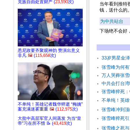
克族自由处置财产 (
23,590
次)
当年看到推特
钱，送什么的
为中共站台
下场绝不会好
悉尼政要齐聚观神韵 赞演出意义
非凡
🖼️
(
115,658
次)
33岁男星金
张雪峰为何有
万人哭葬张雪
中共会打台湾
张雪峰猝死：
不单纯！英雄
不单纯！英雄记者魏华猝逝 “梅姨”
案充满迷雾重重
🖼️
(
112,975
次)
张雪峰冲到顶
张雪峰猝死引
大批中高层军官人间蒸发 为当“皇
帝”习在所不惜 📝 (
43,419
次)
张雪峰之死与