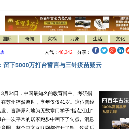
国际
奇闻
灾祸
万象
生活
文化
人气：
48,242
分享：
发表
：留下5000万打台誓言与三针疫苗疑云
3月24日，中国最知名的教育博主、考研指
在苏州猝然离世，享年仅仅41岁。这位曾经
发、言辞犀利地为无数寒门学子“指点江山”
却在一次平常的居家跑步中画下了句点。消息
教育圈，整个中文互联网都炸开了锅。这背后