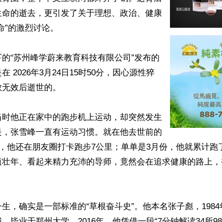
生命的逝去，更引发了关于理想、政治、健康
命”的激烈讨论。

的“苏州峰学蔚来教育科技有限公司”发布的
 2026年3月24日15时50分，因心源性猝
无效后逝世的。

当时他正在家中的跑步机上运动，却突然发生
是，张雪峰一直有运动习惯。就在他去世前的
日，他还在朋友圈打卡跑步7公里；单单是3月份，他就累计跑
值壮年、看起来精力充沛的导师，竟然会在追求健康的路上，
生，确实是一部标准的“草根奋斗史”。他本名张子彪，198
，毕业于郑州大学。2016年，他凭借一段“7分钟解读34所98