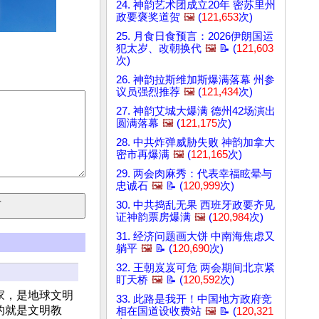
24. 神韵艺术团成立20年 密苏里州
政要褒奖道贺
🖼️
(
121,653
次)
25. 月食日食预言：2026伊朗国运
犯太岁、改朝换代
🖼️
📝 (
121,603
次)
26. 神韵拉斯维加斯爆满落幕 州参
议员强烈推荐
🖼️
(
121,434
次)
27. 神韵艾城大爆满 德州42场演出
圆满落幕
🖼️
(
121,175
次)
28. 中共炸弹威胁失败 神韵加拿大
密市再爆满
🖼️
(
121,165
次)
29. 两会肉麻秀：代表幸福眩晕与
忠诚石
🖼️
📝 (
120,999
次)
30. 中共捣乱无果 西班牙政要齐见
证神韵票房爆满
🖼️
(
120,984
次)
31. 经济问题画大饼 中南海焦虑又
躺平
🖼️
📝 (
120,690
次)
32. 王朝岌岌可危 两会期间北京紧
盯天桥
🖼️
📝 (
120,592
次)
家，是地球文明
33. 此路是我开！中国地方政府竞
的就是文明教
相在国道设收费站
🖼️
📝 (
120,321