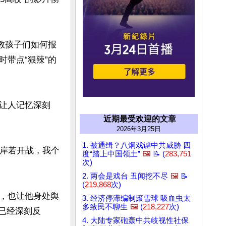
教孩子们如何报
带点“狠辣”的
让人记忆深刻
近期最受欢迎的文章
2026年3月25日
1. 被通缉？八炯戏谑中共威胁 四
两岸若开战，我个
度“踏上中国领土”
🖼️
📝 (
283,751
次)
2. 两会是戏台 丑闻挖不尽
🖼️
📝
(
219,868
次)
，也让他身处舆
3. 经济停滞编制滚雪球 吸血虫太
多致民不聊生
🖼️
(
218,227
次)
已经深刻反
4. 大陆专家砲轰中共歧视性社保