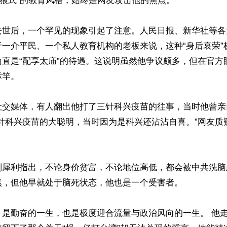
战狼式”的教育风格，始终是网友攻击他的焦点。

去世后，一个罕见的现象引起了注意。人民日报、新华社等各
于一介平民、一个私人教育机构的老板来说，这种“身后哀荣”
简直是“配享太庙”的待遇。这说明虽然他争议颇多，但在官方
竿。

社交媒体，有人翻出他打了三针科兴疫苗的往事，当时他曾亲
三针科兴疫苗的大聪明，当时因为是科兴还沾沾自喜。”网友质
则犀利指出，不论身价贫富，不论地位高低，都会被中共洗脑
，但他早就处于脑死状态，他也是一个受害者。

是勤奋的一生，也是极度迎合流量与政治风向的一生。 他走了