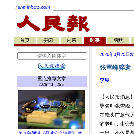
首页
要闻
内幕
时事
幽默
2026年3月25日
张雪峰猝逝
重点推荐文章
李昱
2026年3月25日
【人民报消息】
导名师张雪峰，
在镜头前意气风
的老师，生命
一出，不仅是
美众院通过《晶片安全法案》 禁