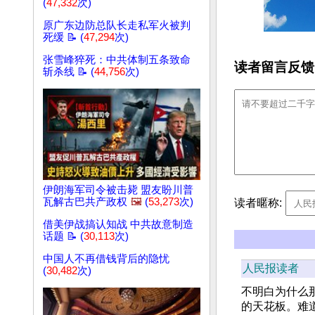
(
47,332
次)
原广东边防总队长走私军火被判
死缓 📝 (
47,294
次)
张雪峰猝死：中共体制五条致命
读者留言反馈
斩杀线 📝 (
44,756
次)
伊朗海军司令被击毙 盟友盼川普
瓦解古巴共产政权
🖼️
(
53,273
次)
读者暱称:
借美伊战搞认知战 中共故意制造
话题 📝 (
30,113
次)
中国人不再借钱背后的隐忧
人民报读者
(
30,482
次)
不明白为什么
的天花板。难